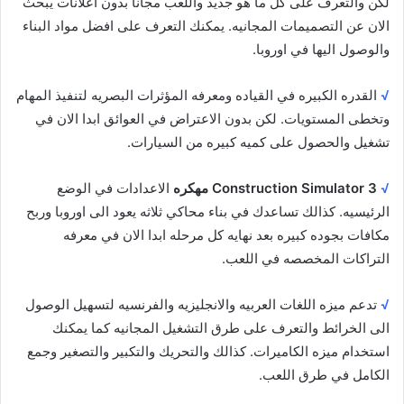
لكن والتعرف على كل ما هو جديد واللعب مجانا بدون اعلانات يبحث
الان عن التصميمات المجانيه. يمكنك التعرف على افضل مواد البناء
والوصول اليها في اوروبا.
√
القدره الكبيره في القياده ومعرفه المؤثرات البصريه لتنفيذ المهام
وتخطى المستويات. لكن بدون الاعتراض في العوائق ابدا الان في
تشغيل والحصول على كميه كبيره من السيارات.
√
Construction Simulator 3 مهكره
الاعدادات في الوضع
الرئيسيه. كذالك تساعدك في بناء محاكي ثلاثه يعود الى اوروبا وربح
مكافات بجوده كبيره بعد نهايه كل مرحله ابدا الان في معرفه
التراكات المخصصه في اللعب.
√
تدعم ميزه اللغات العربيه والانجليزيه والفرنسيه لتسهيل الوصول
الى الخرائط والتعرف على طرق التشغيل المجانيه كما يمكنك
استخدام ميزه الكاميرات. كذالك والتحريك والتكبير والتصغير وجمع
الكامل في طرق اللعب.