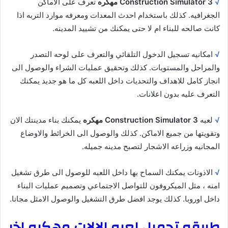
√
Construction Simulator 3
مهكره
تعرف على الاماكن
الجغرافيه. كذلك باستخدام احدث المعدات ومعرفه موارد التربه اذا
كانت صالحه للبناء ام لا حتى يمكنك من تشييد المدينه.
√
امكانيه تسجيل الدخول التلقائي والتعرف على لوحه التصدر
والمراحل والمستويات. كذلك وتحقيق عمليات الشراء والوصول الى
انجاز كامل للاهداف والتحديات داخل اللعبه كل ما هو جديد يمكنك
التعرف عليه بدون اعلانات.
√
لعبه
Construction Simulator 3 مهكره
يمكنك بناء مدينتك الان
وتقويتها من جميع الاماكن. كذلك والوصول الى الخرائط والاوضاع
المجانيه وزراعه الاشجار لتصبح مدينه جميله.
√
الاذونات يمكنك السماح بها داخل اللعبه للوصول الى طرق تشغيل
امنه ، مثل الميكروفون للتواصل الاجتماعي وتصميم عمليات البناء
داخل اوروبا. كذلك يوجد افضل طرق التشغيل والوصول الامثل مجانا.
طريقه تحميل لعبه الالات مهكره اخر