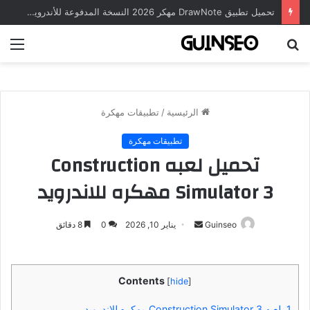
تحميل تطبيق DrawNote مهكر 2026 النسخة المدفوعة للأندرويد مجاناً
بحث
الق
عن
الرئيسية
/
تطبيقات مهكرة
تطبيقات مهكرة
تحميل لعبه Construction
Simulator 3 مهكره للاندرويد
أرسل
Guinseo
يناير 10, 2026
0
8 دقائق
بريدا
إلكترونيا
Contents
[
hide
]
1.
لعبه Construction Simulator 3 مهكره للاندرويد