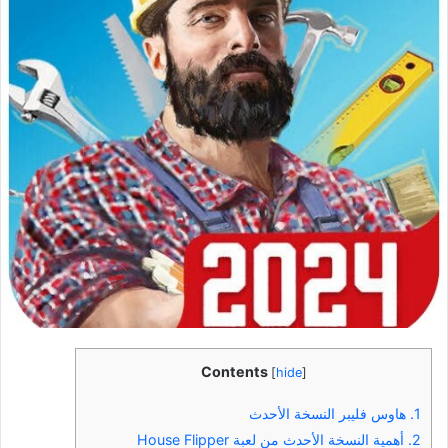
Contents
[
hide
]
1.
هاوس فليبر النسخة الأحدث
2.
أهمية النسخة الأحدث من لعبة House Flipper