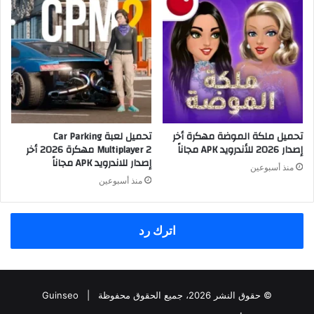
تحميل ملكة الموضة مهكرة أخر
تحميل لعبة Car Parking
إصدار 2026 للأندرويد APK مجاناً
Multiplayer 2 مهكرة 2026 أخر
إصدار للاندرويد APK مجاناً
منذ أسبوعين
منذ أسبوعين
اترك رد
© حقوق النشر 2026، جميع الحقوق محفوظة |
Guinseo