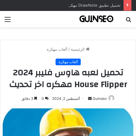
تحميل تطبيق DrawNote مهكر 2026 النسخة المدفوعة للأندرويد مجاناً
بحث
الق
عن
الرئيسية
/
ألعاب مهكرة
ألعاب مهكرة
تحميل لعبه هاوس فليبر 2024
House Flipper مهكره اخر تحديث
أرسل
Guinseo
أغسطس 2, 2024
0
3 دقائق
بريدا
إلكترونيا