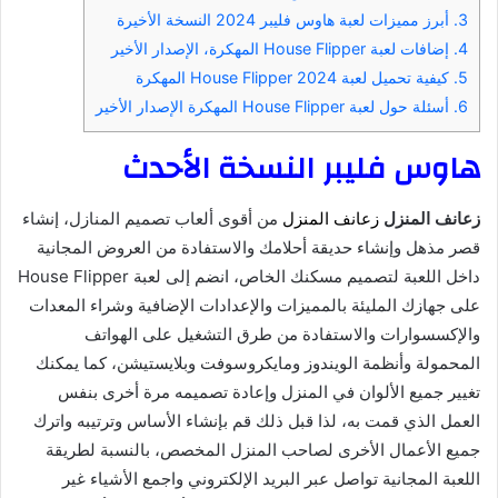
3.
أبرز مميزات لعبة هاوس فليبر 2024 النسخة الأخيرة
4.
إضافات لعبة House Flipper المهكرة، الإصدار الأخير
5.
كيفية تحميل لعبة House Flipper 2024 المهكرة
6.
أسئلة حول لعبة House Flipper المهكرة الإصدار الأخير
هاوس فليبر النسخة الأحدث
زعانف المنزل
زعانف المنزل
من أقوى ألعاب تصميم المنازل، إنشاء
قصر مذهل وإنشاء حديقة أحلامك والاستفادة من العروض المجانية
داخل اللعبة لتصميم مسكنك الخاص، انضم إلى لعبة House Flipper
على جهازك المليئة بالمميزات والإعدادات الإضافية وشراء المعدات
والإكسسوارات والاستفادة من طرق التشغيل على الهواتف
المحمولة وأنظمة الويندوز ومايكروسوفت وبلايستيشن، كما يمكنك
تغيير جميع الألوان في المنزل وإعادة تصميمه مرة أخرى بنفس
العمل الذي قمت به، لذا قبل ذلك قم بإنشاء الأساس وترتيبه واترك
جميع الأعمال الأخرى لصاحب المنزل المخصص، بالنسبة لطريقة
اللعبة المجانية تواصل عبر البريد الإلكتروني واجمع الأشياء غير