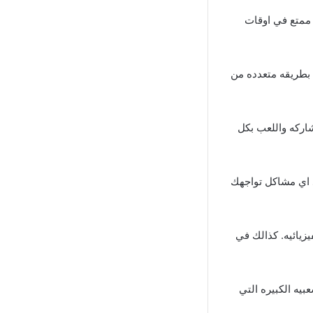
 ممتع في اوقات
لك بطريقه متعدده من
اركه واللعب بكل
د اي مشاكل تواجهك
زيائيه. كذالك في
 يدل على الشعبيه الكبيره التي