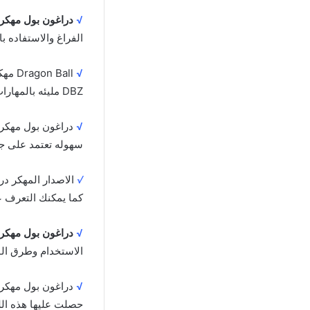
√
دراغون بول مهكر
الفراغ والاستفاده 
√
Ball
DBZ مليئه بالمهارات السريعه والمتعددة.
√
دراغون بول مهكره
سهوله تعتمد على جو
√
الاصدار المهكر در
كما يمكنك التعرف ع
√
دراغون بول مهكر
الاستخدام وطرق الو
√
حصلت عليها هذه اللع