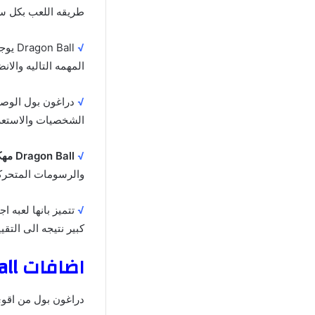
طريقه اللعب بكل سه
√
 Ball
المهمه التاليه والا
√
دراغون بول الوصول
الشخصيات والاستعرا
√
Dragon Ball مهكره
والرسومات المتحركه
√
تتميز بانها لعبه 
كبير نتيجه الى التق
اضافات Dragon Ball مهكره اخر اصدار دراغون بول مهكره
دراغون بول من اقوى 