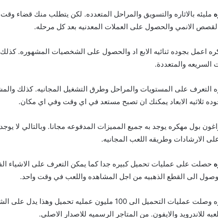
ه
مليئه بالاثاره والتسويق والمراحل المتعدده. لكن يتطلب منك قضاء وقت
بالقصص الانمي والحصول على العملات المعدنيه بعد كل مرحله.
Dragon  مهكره اعمل بجوده ثنائيه الابع اد والحصول على الشخصيات المشهوره. كذ
 التعرف على المستويات والمراحل وطرق التشغيل المجانيه. كذلك والمش
ده ثلاثيه الابعاد يمكنك ان تصبح مستعد في اي وقت وفي اي مكان.
اغون بول مهكره يوجد به جميع المميزات المدفوعه مجانا. وبالتالي لا يوج
لى الارشادات وطريقه اللعب المجانيه.
ه
حصلت على عمليات تحميل كبيره جدا كما يمكن التعرف على الاشياء الفي
صول الى القطع الذهبيه من اجل المشاهده واللعب في وقت واحد.
دراغون بول مهكره وصلت عمليات التحميل الى 100 مليون عمليه تحميل وهذا
به للاندرويد والايفون. من المتاجر الرسميه للاصدار الاصلي.