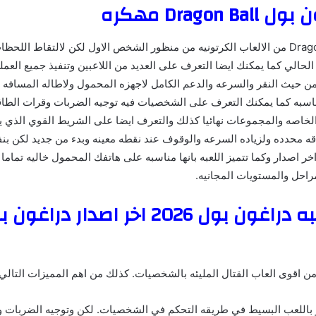
Dragon  مهكره
Dragon Ball من الالعاب الكرتونيه من منظور الشخص الاول لكن لالتقاط اللح
الي كما يمكنك ايضا التعرف على العديد من اللاعبين وتنفيذ جميع العم
 حيث النقر والسرعه والدعم الكامل لاجهزه المحمول ولاطاله المسافه 
اسبه كما يمكنك التعرف على الشخصيات فيه توجيه الضربات وقرات الطاقه
الخاصه والمجموعات نهائيا كذلك والتعرف ايضا على الشريط القوي الذي ي
ه محدده ولزياده السرعه والوقوف عند نقطه معينه وبدء من جديد لكن بنف
ر اصدار وكما تتميز اللعبه بانها مناسبه على هاتفك المحمول خاليه تماما
لمراحل والمستويات المجانيه.
مميزات لعبه دراغون بول 2026 اخر اصدار دراغ
ن اقوى العاب القتال المليئه بالشخصيات. كذلك من اهم المميزات التالي 
 باللعب البسيط في طريقه التحكم في الشخصيات. لكن وتوجيه الضربات 