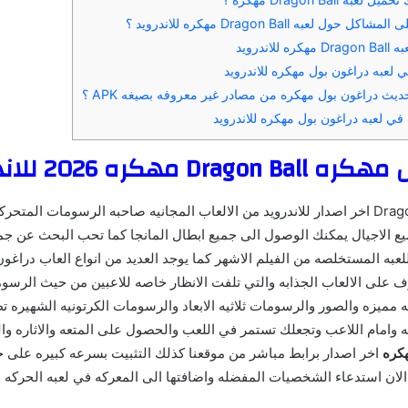
ول لعبه Dragon Ball مهكره للاندرويد ؟
لاندرويد
 لعبه دراغون بول مهكره للاندرويد
يث دراغون بول مهكره من مصادر غير معروفه بصيغه APK ؟
ي لعبه دراغون بول مهكره للاندرويد
Dr مهكره 2026 للاندرويد
Dragon Ball اخر اصدار للاندرويد من الالعاب المجانيه صاحبه الرسومات المتح
ميع الاجيال يمكنك الوصول الى جميع ابطال المانجا كما تحب البحث عن 
اللعبه المستخلصه من الفيلم الاشهر كما يوجد العديد من انواع العاب دراغو
رف على الالعاب الجذابه والتي تلفت الانظار خاصه للاعبين من حيث الرسو
ه مميزه والصور والرسومات ثلاثيه الابعاد والرسومات الكرتونيه الشهيره ت
وامام اللاعب وتجعلك تستمر في اللعب والحصول على المتعه والاثاره وا
كره
اخر اصدار برابط مباشر من موقعنا كذلك التثبيت بسرعه كبيره على ج
الان استدعاء الشخصيات المفضله واضافتها الى المعركه في لعبه الحركه م