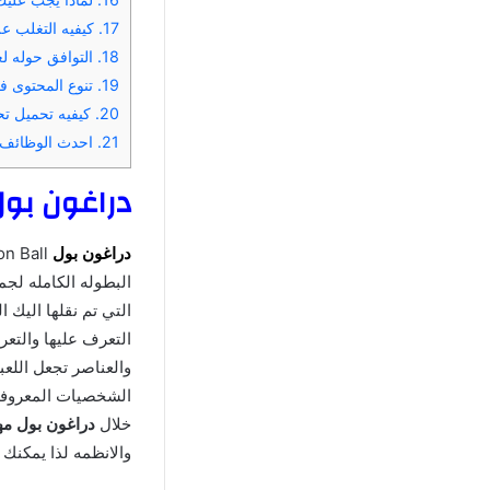
17.
كيفيه التغلب على المشاكل ح
18.
التوافق حوله لعبه Dragon Ball مهكره ل
19.
تنوع المحتوى في
20.
كيفيه تحميل تحد
21.
احدث الوظائف ف
دراغون بول مهكره agon Ball
دراغون
بول
البطوله الكامله لج
التي تم نقلها اليك 
التعرف عليها والتع
والعناصر تجعل اللعب
الشخصيات المعروفه 
خلال
دراغون بول مه
والانظمه لذا يمكنك 