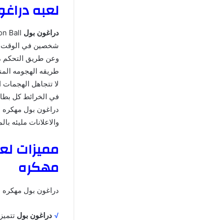
لعبه دراغون بول Ball
دراغون بول
شخصين في الوقت الح
وعن طريق التحكم من
طريقه الهجومه المن
لا تتجاهل الهجمات 
في الخرائط كل بطاق
دراغون بول مهكره اخ
والاعلانات مليئه با
مهكره
دراغون بول مهكره م
√
دراغون بول
تتميز