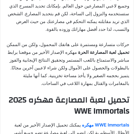
وجميع لاعبي المصارعين حول العالم. بإمكانك تحديد المسرح الذي
ستستخدمه والنزول إلى الساحة، لكن قم بتحديد المصارع. الشخص
الذي تريد مقابلته يمكنه التحكم في مصارعتك من حيث العرض
والنسب، لذا حدد أفضل مهاراتك وزوده بالقوة.
حركات متسارعة ومستمرة على هاتفك المحمول، ولكن من الممكن
تحميل لعبة المصارعة الحرة
مهكره الإصدار الأخير من موقعنا برابط
مباشر والاستمتاع باللعب المستمر وتحقيق النتائج الإيجابية والفوز
بالبطولات والحصول على الأموال ولكن شراء لاعبين آخرين مجانًا.
يتميز بحجمه الصغير ولا يأخذ مساحة تخزينية. كما أنها مليئة
بالمغامرات والقتال بمهارة اللاعب في الساحات.
تحميل لعبة المصارعة مهكره 2025
WWE Immortals
WWE Immortals مهكره
يمكنك تحميل الإصدار الأخير من لعبة
الأبطال الأسطورية لكن انضم إلى لعبة مصارعة تضم جميع أشهر