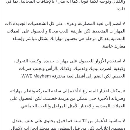
والقتال وتوجيه لكمة قوية. كما أنه مليء بالإضافات المجانية، بما في
ذلك:
√
انضم إلى لعبة المصارعة وتعرف على كل الشخصيات الجديدة ذات
المهارات المتعددة. لكن طريقة اللعب مجانًا والحصول على العملات
المعدنية بعد كل مرحلة هي تحسين مهاراتك بشكل مباشر وإنشاء
معارك خاصة.
√
استخدم الأزرار للحصول على مهارات جديدة، وكيفية التحرك،
وكيفية الضرب بيديك وقدميك. وكذلك بالرأس وتجنب ضربات
الخصم. لكن انضم إلى أفضل لعبة مخترقة WWE Mayhem.
√ يمكنك اختيار المصارع لتأخذه إلى ساحة المعركة وتتعلم مهاراته
وضرباته الأخيرة حتى تتمكن من هزيمة خصمك. لكن الحصول على
العملات المعدنية والاختيار الأمثل للمراحل واللعب الجماعي.
√
مناسبة للأعمار من 12 سنة فما فوق. يحتوي على عنف معتدل
ويتضمن إعلانات. لكن من قبل المطور، يتم منحك إنجازات لإكمال