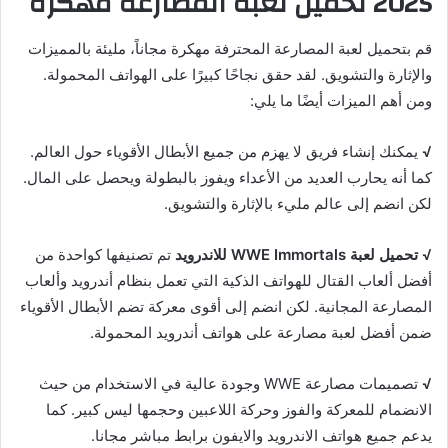
2025 تحميل لعبة المصارعة مهكرة
قم بتحميل لعبة المصارعة المحترفة مهكرة مجاناً، مليئة بالمميزات
والإثارة والتشويق. لقد حقق نجاحًا كبيرًا على الهواتف المحمولة.
ومن أهم الميزات أيضًا ما يلي:
√
يمكنك إنشاء فريق لا يهزم من جميع الأبطال الأقوياء حول العالم.
كما أنه يحارب العديد من الأعداء ويفوز بالبطولة ويحصل على المال.
لكن انضم إلى عالم مليء بالإثارة والتشويق.
√
تحميل لعبة WWE Immortals للاندرويد
تم تصنيفها كواحدة من
أفضل ألعاب القتال للهواتف الذكية التي تعمل بنظام أندرويد وألعاب
المصارعة المجانية. لكن انضم إلى أقوى معركة تضم الأبطال الأقوياء
ضمن أفضل لعبة مصارعة على هواتف أندرويد المحمولة.
√
تصميمات مصارعة WWE وجودة عالية في الاستخدام من حيث
الانضمام للمعركة والفوز وحركة اللاعبين وحجمها ليس كبير. كما
يدعم جميع هواتف الاندرويد والايفون برابط مباشر مجانا.