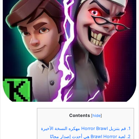
Contents
[
hide
]
1.
قم بتنزيل Horror Brawl مهكره النسخة الأخيرة
2.
لعبة Brawl Horror هي أحدث إصدار مجانًا