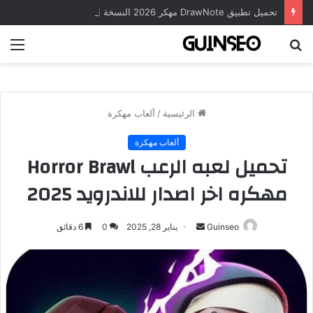
تحميل تطبيق DrawNote مهكر 2026 النسخة المدفوعة للأندرويد مجاناً
بحث
الق
عن
الرئيسية
/
ألعاب مهكرة
ألعاب مهكرة
تحميل لعبه الرعب Horror Brawl
مهكره اخر اصدار للاندرويد 2025
أرسل
Guinseo
يناير 28, 2025
0
6 دقائق
بريدا
إلكترونيا