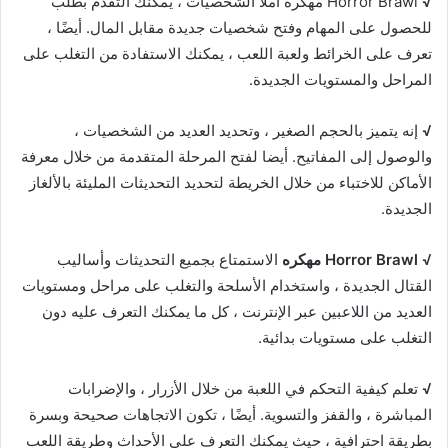
√
Horror Brawl مهكره املأ الشخصيات ، يمكنك التقدم بطلب
للحصول على المهام وفتح شخصيات جديدة مقابل المال. أيضًا ،
تعرف على الخرائط ولعبة اللعب ، يمكنك الاستفادة من التغلب على
المراحل والمستويات الجديدة.
√
إنه يتميز بالحجم الصغير ، وتحديد العديد من الشخصيات ،
والوصول إلى المفاتيح. أيضا لفتح المرحلة المتقدمة من خلال معرفة
الأماكن للاختباء من خلال الخريطة لتحديد التحديثات المليئة بالألغاز
الجديدة.
√
Horror Brawl مهكره
الاستمتاع بجميع التحديثات وأساليب
القتال الجديدة ، واستخدام الأسلحة والتغلب على مراحل ومستويات
العديد من اللاعبين عبر الإنترنت ، كل ما يمكنك التعرف عليه دون
التغلب على مستويات بدائية.
√
تعلم كيفية التحكم في اللعبة من خلال الأزرار ، والإضرابات
المباشرة ، والقفز والتسوية. أيضًا ، تكون الاتجاهات صحيحة وبسرة
بطريقة احترافية ، حيث يمكنك التعرف على الأحداث وطريقة اللعب