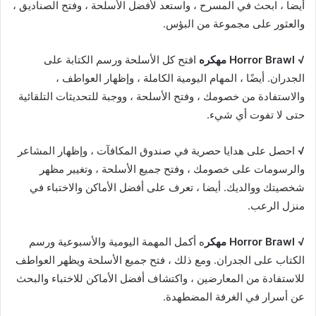
أيضا ، ابحث في المسرح ، واستعد لأفضل الأسلحة ، وفتح الصناديق ،
والعثور على مجموعة من البؤس.
√
Horror Brawl مهكره
افتح كل الأسلحة ورسم الكتابة على
الجدران. أيضًا ، المهام اليومية الكاملة ، وإظهار العواطف ،
والاستفادة من خصومك ، وفتح الأسلحة ، ووجبة للتحديثات التلقائية
حتى لا تفوت أي شيء.
√
احصل على هدايا حصرية في صندوق المكافآت ، وإظهار المشاعر
والرسومات على خصومك ، وفتح جميع الأسلحة ، وتغيير مظهر
شخصيتك ووالديك. أيضا ، تعرف على أفضل الأماكن والاختباء في
منزل الرعب.
√ Horror Brawl مهكر
ه أكمل المهمة اليومية والأسبوعية ورسم
الكتاب على الجدران. ومع ذلك ، فتح جميع الأسلحة ويظهر العواطف
للاستفادة من المعارضين ، واكتشاف أفضل الأماكن للاختباء والبحث
عن أسرار في الغرفة المضطهدة.