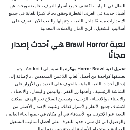
البطل في النهاية ، اكتشف جميع أسرار الغرف ، غامضة وبحث عن
أشياء جديدة في الغرف الخطرة وحقق نجاحًا كبيرًا للغاية في جميع
الإصدارات مسبقًا داخل اللعبة ، وتنزيلها واللعب الآن ، تعرف على
أساليب التشغيل ، لربح المال والعملات المعدنية.
لعبة Brawl Horror هي أحدث إصدار
مجانًا
تحميل لعبة Horror Brawl مهكره
بالنسبة إلى Android ، يتم
تصنيفها كواحدة من أفضل ألعاب اللاعبين المتعددين ، بالإضافة إلى
إدخال أحداث اللعبة المليئة بالخوف على العديد من الأزرار على
الشاشة الرئيسية ، وأهمها زر القفز ، واليمين واليسار ، والانحناء ،
والانحناء ، والانحناء ، الزحف ، وتصحيح السلاح نحو الهدف. يمكنك
اكتشاف جميع الألغاز والأسرار كذلك. وتثبيت الإصدار الأصلي من
اللعبة عبر الإنترنت مع الأصدقاء في أي مكان في جميع أنحاء العالم ،
والوصول إلى كل شيء جديد للتعرف على أفضل أساليب التشغيل
المجانية واستخدام الأسلحة الحديثة دون دفع المال.