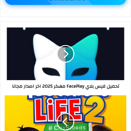
تحميل فيس بلاي FacePlay مهكر 2025 اخر اصدار مجانا