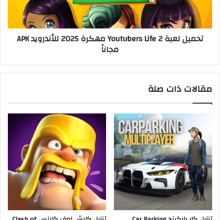
تحميل لعبة Youtubers Life 2 مهكرة 2025 للأندرويد APK
مجاناً
مقالات ذات صلة
تنزيل كار باركينج Car Parking
تنزيل كلاش اوف كلانس Clash of