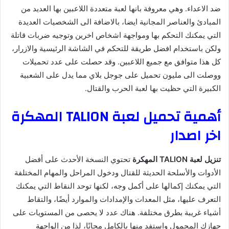
ضد الاعداء. وهي معروفة بانها لعبة متعددة اللاعبين بها العديد من
المبادئ والعناصر المجانية ايضا، بالاضافة الى الشخصيات العديدة
التي يمكنك التحكم بها ومواجهة اشخاص اخرين وتوجيه ضربات قاتلة
ولكن باستخدام افضل طريقة للتحكم في الشاشة الرئيسية والازرار،
كل هذا متوافق مع جميع اللاعبين. وقد حصلت على عدد تحميلات
ووصلت الى مليون تحميل على جوجل بلاي مما يدل على الشعبية
الكبيرة التي حظيت بها لعبة الحرب والقتال.
أهمية تحميل لعبة TALION المهكرة
اخر اصدار
تنزيل لعبة TALION المهكرة
تحتوي النسخة الأحدث على أفضل
الأدوات والأسلحة الحديثة للقتال ودخول المراحل والمهام المختلفة
التي يمكنك إكمالها على أكمل وجه، لكنها توحد النقاط التي يمكنك
التعرف عليها، مثل المعدات والإمدادات والموارد أيضًا، والتقاط
أشياء غريبة بطرق مختلفة. هناك عدد لا يحصى من المستويات على
جهازك المحمول واستفد منها بالكامل مجانًا، لذا من الواجهة