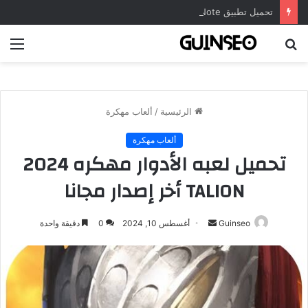
تحميل تطبيق DrawNote مهكر 2026 النسخة المدفوعة للأندرويد مجاناً
بحث
الق
عن
الرئيسية
/
ألعاب مهكرة
ألعاب مهكرة
تحميل لعبه الأدوار مهكره 2024
TALION أخر إصدار مجانا
أرسل
Guinseo
أغسطس 10, 2024
0
دقيقة واحدة
بريدا
إلكترونيا