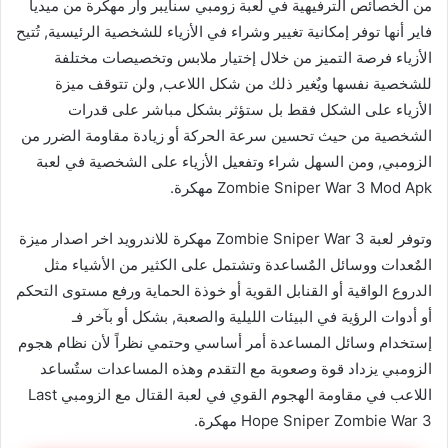
من الخصائص الترفيهية في لعبة زومبي سنايبر وار مهكرة من ميديا
فاير أنها توفر إمكانية تغيير وشراء في الأزياء للشخصية الرئيسية, تُتيح
الأزياء فرصة التميز من خلال إختيار ملابس وتخصيصات مختلفة
للشخصية نفسها ويٌغير ذلك من شكل اللاعب, ولن تتوقف ميزة
الأزياء على الشكل فقط بل ستؤثر بشكل مباشر على قدرات
الشخصية من حيث تحسين سرعة الحركة أو زيادة مقاومة الضرر من
الزومبي, ومن السهل شراء وتفعيل الأزياء على الشخصية في لعبة
Zombie Sniper War 3 Mod Apk مهكرة.
وتوفر لعبة Zombie Sniper War 3 مهكرة للاندرويد اخر اصدار ميزة
المٌعدات ووسائل المٌساعدة وتشتمل على الكثير من الأشياء مثل
الدروع الواقية أو القنابل القوية أو خوذة الحماية ورفع مستوى التحكم
أو أدوات الرؤية في البيئات الليلية والصعبة, بشكل أو بآخر فـ
إستخدام وسائل المساعدة أمر أساسي وحتمي نظراً لأن نظام هجوم
الزومبي يزداد قوة وصعوبة مع التقدم وهذه المساعدات ستٌساعد
اللاعب في مقاومة الهجوم القوي في لعبة القتال مع الزومبي Last
Hope Sniper Zombie War 3 مهكرة.