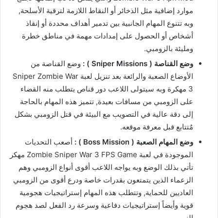
موارد إضافية مثل الذخائر أو النقاط اللازمة لترقية الأسلحة,
وبه تتنوع المهام الجانبية بين تدمير أهداف محددة أو إنقاذ
أشخاص أو الحصول على إمدادات مهمة في مناطق خطرة
ومليئة بالزومبي.
وضع القناصة ( Sniper Missions ) :
وضع القناصة من
الأوضاع الصعبة والرائعة بعد تنزيل لعبة Sniper Zombie War
3 مهكرة وبه سيتولى اللاعب دور قناص يتطلب منه القضاء
على الزومبي من مسافات بعيدة, تتميز هذه المهام بالحاجة
إلى دقة عالية في التصويب مع البيئة في قتل الزومبي بشكل
مٌتتابع قبل معرفة موقعه.
وضع المهام الصعبة ( Boss Mission ) :
أصعب التحديات
الموجودة في لعبة Zombie Sniper War 3 FPS Game مهكر
تأتي بذلك الوضع وبه يواجه اللاعب أقوى أنواع الزومبي وهم
الزعماء الذين يتمتعون بقدرات خاصة ودرع أقوى من الزومبي
العاديين للحماية, وتتطلب هذه المهام إستراتيجيات هجومية
قوية وأيضاً إستراتيجيات دفاعية وسرعة رد الفعل لصد هجوم
الزومبي.