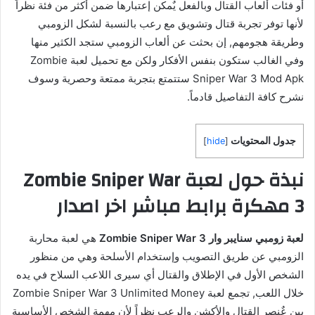
أو فئات ألعاب القتال وبالفعل يٌمكن إعتبارها ضمن أكثر من فئة نظراً
لأنها توفر تجربة قتال وتشويق مع رعب بالنسبة لشكل الزومبي
وطريقة هجومهم, إن بحثت عن ألعاب الزومبي ستجد الكثير منها
وفي الغالب ستكون بنفس الأفكار ولكن مع تحميل لعبة Zombie
Sniper War 3 Mod Apk ستتمتع بتجربة ممتعة وحصرية وسوف
نشرح كافة التفاصيل قادماً.
جدول المحتويات
]
hide
[
نبذة حول لعبة Zombie Sniper War
3 مهكرة برابط مباشر اخر اصدار
لعبة زومبي سنايبر وار Zombie Sniper War 3
هي لعبة محاربة
الزومبي عن طريق التصويب وإستخدام الأسلحة وهي من منظور
الشخص الأول في الإطلاق والقتال أي سيرى اللاعب السلاح في يده
خلال اللعب, تجمع لعبة Zombie Sniper War 3 Unlimited Money
بين عٌنصر القتال والأكشن والرعب نظراً لأن مهمة الشخص الأساسية