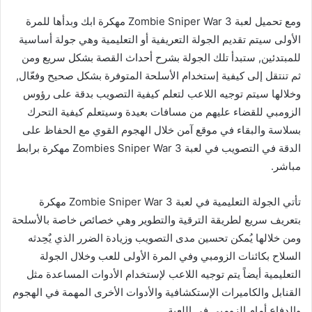
ومع تحميل لعبة Zombie Sniper War 3 مهكرة ابك وبدأها للمرة
الأولى سيتم تقديم الجولة التعريفية أو التعليمية وهي جولة أساسية
للمبتدئين, ستبدأ تلك الجولة بشرح أحداث القصة بشكل سريع ومن
ثم تنتقل إلى كيفية إستخدام الأسلحة المتوفرة بشكل صحيح وفعّال,
وخلالها سيتم توجيه اللاعب لتعلم كيفية التصويب بدقة على رؤوس
الزومبي للقضاء عليهم من مسافات بعيدة وسيتعلم كيفية التحرك
بسلاسة والبقاء في موقع آمن خلال الهجوم القوي مع الحفاظ على
الدقة في التصويب في لعبة Zombies Sniper War 3 مهكرة برابط
مباشر.
تأتي الجولة التعليمية في لعبة Zombie Sniper War 3 مهكرة
بتعريف سريع لطريقة الترقية والتطوير وهي خصائص خاصة بالأسلحة
ومن خلالها يُمكن تحسين مدى التصويب وزيادة الضرر الذي يٌحِدثه
السلاح بكائنات الزومبي وفي المرة الأولى للعب وخلال الجولة
التعليمية أيضاً يتم توجيه اللاعب لإستخدام الأدوات المساعدة مثل
القنابل والكاميرات الإستكشافية والأدوات الأخرى المهمة في الهجوم
والدفاع أمام الزومبي في اللعبة.