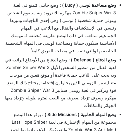
وضع مساعدة لوسي ( Lucy ) :
وضع جانبي مٌمتع في لعبة
Zombie Sniper War 3 مهكرة للاندرويد وبه سيقوم الشخص
بيتولى حماية شخصية ( لوسي ) وهي إحدى الناجيات ودورها
رئيسي في الإستكشاف والقتال مع اللاعب في المهام
الجماعية, ستلعب في ذلك الوضع بطريقة مٌختلفة فـ مهمتك
الأساسية ستكون حماية ومساعدة لوسي في المهام الشخصية
الخاصة بها والتي تصب في مصلحة الفريق كاملاً.
وضع الدفاع ( Defense ) :
وضع الدفاع من الأوضاع الرائعة في
لعبة القتال من منظور الشخص الأول Zombie Sniper War 3
وبه يجب على اللاعب حماية قاعدة أو موقع مُعين من موجات
متتالية من الزومبي الذين يحاولون إقتحامه, يحتاج ذلك الوضع
قوة وتركيز في لعبة زومبي سنايبر Zombie Sniper War 3
مهكرة وسوف تزداد صعوبته مع اللعب لفترة طويلة وتزداد معها
الجوائز والمكافآت.
وضع المهام الجانبية ( Side Missions ) :
يوفر هذا الوضع
مجموعة من المهام الإختيارية في لعبة Last Hope Sniper
Zombie War 3 Apk Mod والتي يُمكن للاعب إتمامها لجمع