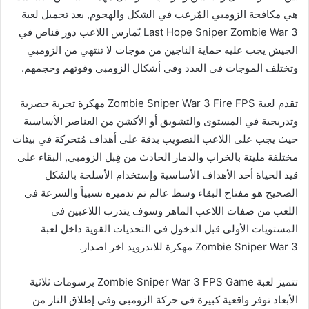
هي مكافحة الزومبي المٌرعب في الشكل والهجوم, بعد تحميل لعبة
Last Hope Sniper Zombie War 3 يٌمارس اللاعب دور قناص في
الجيش يجب عليه حماية الناجين من موجات لا تنتهي من الزومبي
وتختلف الموجات في العدد وفي أشكال الزومبي وقوتهم وحجمهم.
تقدم لعبة Zombie Sniper War 3 Fire FPS مهكرة تجربة حصرية
وتدريجية في المستوى والتشويق أو الأكشن من العناصر الأساسية
حيث يجب على اللاعب التصويب بدقة على أهداف مُتحركة في بيئات
مختلفة مليئة بالخراب والدمار الحادث من قِبل الزومبي, البقاء على
قيد الحياة أحد الأهداف الأساسية وإستخدام الأسلحة بالشكل
الصحيح هو مفتاح البقاء وسط عالم تم تدميره نسبياً والسرعة في
اللعب من صفات اللاعب الماهر وسوف يتدرب اللاعبين في
المستويات الأولى قبل الدخول في التحديات القوية داخل لعبة
Zombie Sniper War 3 مهكرة للاندرويد اخر اصدار.
تتميز لعبة Zombie Sniper War 3 FPS Game برسومات ثلاثية
الأبعاد توفر واقعية كبيرة في حركة الزومبي وفي إطلاق النار من