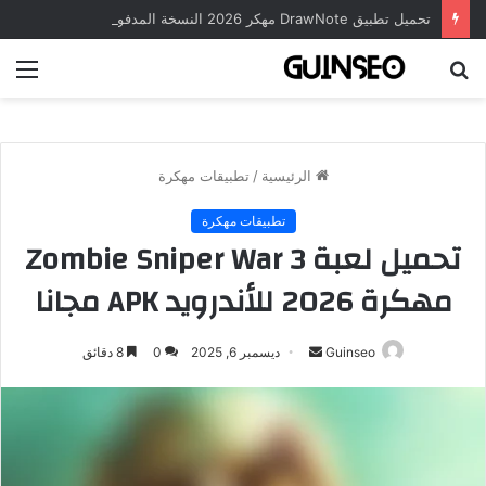
تحميل تطبيق DrawNote مهكر 2026 النسخة المدفوعة للأندرويد مجاناً
بحث
الق
عن
الرئيسية
/
تطبيقات مهكرة
تطبيقات مهكرة
تحميل لعبة Zombie Sniper War 3
مهكرة 2026 للأندرويد APK مجانا
أرسل
Guinseo
ديسمبر 6, 2025
0
8 دقائق
بريدا
إلكترونيا