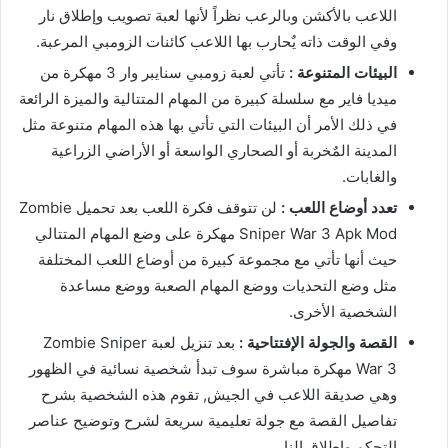
اللاعب بالأكشن وبالرعب نظراً لأنها لعبة تصويب وإطلاق نار
وفي الوقت ذاته يٌحارب بها اللاعب كائنات الزومبي المرعبة.
البيئات المتنوعة :
تأتي لعبة زومبي سنايبر وار 3 مهكرة من
ميديا فاير مع سلسلة كبيرة من المهام المتتالية والميزة الرائعة
في ذلك الأمر أن البيئات التي تأتي بها هذه المهام متنوعة مثل
المدينة المٌخربة أو الصحاري الواسعة أو الأراضي الزراعية
والغابات.
تعدد أوضاع اللعب :
لن تتوقف فكرة اللعب بعد تحميل Zombie
Sniper War 3 Apk Mod مهكرة على وضع المهام المتتالي
حيث أنها تأتي مع مجموعة كبيرة من أوضاع اللعب المختلفة
مثل وضع التحديات ووضع المهام الصعبة ووضع مساعدة
الشخصية الأخرى.
القصة والجولة الإفتتاحية :
بعد تنزيل لعبة Zombie Sniper
War 3 مهكرة مباشرة سوف تبدأ شخصية نسائية في الظهور
وهي صديقة اللاعب في الجيش, تقوم هذه الشخصية بشرح
تفاصيل القصة مع جولة تعليمية سريعة لشرح وتوضيح عناصر
التحكم وإطلاق النار.