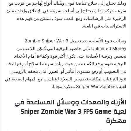
وذلك يحتاج إلى سلاح قناصة قوي, وهٌناك أنواع تٌهاجم من قريب مع
سرعة حركة وذلك يحتاج إلى أسلحة سريعة في الإطلاق وإعادة ملئ
الزخيرة مثل الرشاشات ومع اللعب سوف تتمكن من فهم هذه
الإستراتيجيات في اللعبة.
وبجانب تنوع الأسلحة بعد تحميل Zombie Sniper War 3
Unlimited Money تأتي خاصية الترقية التي تُمَكِن اللاعب من
تحسين وترقية الأسلحة حتى تكون أكثر قوة وكفاءة أمام الأعداء,
الترقية تقوم برفع الكفاءة من حيث زيادة سرعة السلاح أو رفع الدقة
في التصويب أو رفع مستوى التأثير أو الضرر الذي يلحقه بالزومبي,
تتيح الترقيات إمكانية تخصيص السلاح ليتناسب مع المهام الصعبة في
لعبة Sniper War Zombies مهكرة مجانا.
الأزياء والمعدات ووسائل المساعدة في
لعبة Sniper Zombie War 3 FPS Game
مهكرة