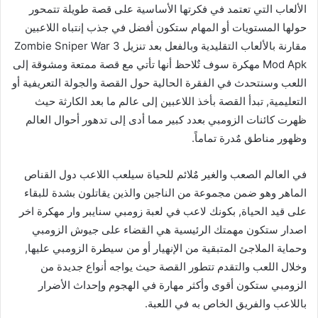
الألعاب التي تعتمد في فكرتها الأساسية على قصة طويلة تتمحور
حولها المستويات أو المهام ستكون أفضل في جذب إنتباه اللاعبين
مقارنة بالألعاب التقليدية وبالفعل بعد تنزيل Zombie Sniper War 3
Mod Apk مهكرة سوف تٌلاحظ أنها تأتي مع قصة ممتعة ومشوقة إلى
اللعب وسنتحدث في الفقرة الحالية حول القصة والجولة التعريفية أو
التعليمية, تبدأ القصة بأخذ اللاعبين إلى عالم ما بعد الكارثة حيث
ظهرت كائنات الزومبي بعدد كبير مما أدى إلى تدهور أحوال العالم
وظهور مناطق مٌدرة تماماً.
في العالم الصعب والغير مٌلائم للحياة سيلعب اللاعب دول القناص
الماهر وهو ضمن مجموعة من الناجين والذين يقاتلون بشدة للبقاء
على قيد الحياة, بكونك لاعب في لعبة زومبي سنايبر وار مهكرة اخر
اصدار ستكون مهمتك الرئيسية هي القضاء على جيوش الزومبي
وحماية الملاجئ المتبقية من الإنهيار أو من سيطرة الزومبي عليها,
وخلال اللعب والتقدم تتطور القصة حيث يواجه أنواع جديدة من
الزومبي ستكون أقوى وأكثر مهارة في الهجوم وإحداث الأضرار
باللاعب والفريق الخاص به في اللعبة.