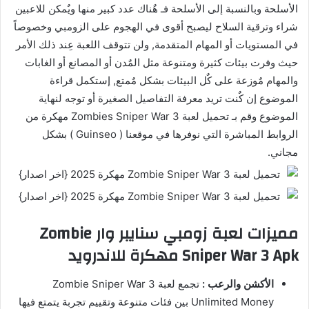
الأسلحة وبالنسبة إلى الأسلحة فـ هٌناك عدد كبير منها ويٌمكن للاعبين
شراء وترقية السلاح ليصبح أقوى في الهجوم على الزومبي وخصوصاً
في المستويات أو المهام المتقدمة, ولن تتوقف اللعبة عِند ذلك الأمر
حيث وفرت بيئات كثيرة ومتنوعة مثل المٌدن أو المصانع أو الغابات
والمهام مٌوزعة على كٌل البيئات بشكل مٌمتع, إستكمل قراءة
الموضوع إن كٌنت تريد معرفة التفاصيل الصغيرة أو توجه لنهاية
الموضوع وقم بـ تحميل لعبة Zombies Sniper War 3 مهكرة من
الروابط المباشرة التي نوفرها في موقعنا ( Guinseo ) بشكل
مجاني.
مميزات لعبة زومبي سنايبر وار Zombie
Sniper War 3 Apk مهكرة للاندرويد
الأكشن والرعب :
تجمع لعبة Zombie Sniper War 3
Unlimited Money بين فئات متنوعة وتقييم تجربة يتمتع فيها