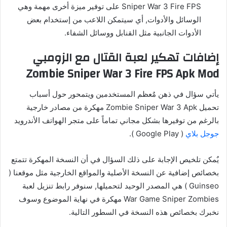
Sniper War 3 Fire FPS على توفير ميزة أخرى مهمة وهي
الوسائل والأدوات, أي سيتمكن اللاعب من إستخدام بعض
الأدوات الجانبية مثل القنابل ووسائل الشفاء.
إضافات تهكير لعبة القتال مع الزومبي
Zombie Sniper War 3 Fire FPS Apk Mod
يأتي سؤال في ذهن مٌعظم المستخدمين ويتمحور حول أسباب
تحميل Zombie Sniper War 3 Apk مهكرة من مصادر خارجية
بالرغم من توفيرها بشكل مجاني تماماً على متجر الهواتف الأندرويد
جوجل بلاي
( Google Play ).
يٌمكن تلخيص الإجابة على ذلك السؤال في أن النسخة المهكرة تتمتع
بخصائص إضافية عن النسخة الأصلية والمواقع الخارجية مثل موقعنا (
Guinseo ) هي المصدر الوحيد لتحميلها, سنوفر رابط تنزيل لعبة
War Game Sniper Zombies مهكرة في نهاية الموضوع وسوف
نخبرك بخصائص هذه النسخة في السطور التالية.