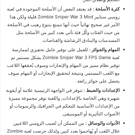
كثرة الأسلحة :
قد يعتقد البعض أن الأسلحة الموجودة في لعبة
زومبي سنايبر Zombie Sniper War 3 Mod قليلة ولكن هذا
الأمر غير صحيح نهائياً حيث أنها تتمتع بتنوع رهيب في الأسلحة
من حيث الفئات وكٌل فئة تأتي بعدد كبير من الأسلحة مثل
المسدسات والبنادق الرشاشة والقناصات.
المهام والجوائز :
للعمل على توفير عامل تحفيزي لممارسة
لعبة Zombie Sniper War 3 FPS Game بشكل مستمر تم
توفير نظام مميز من المهام والإنجازات وسوف يٌحققها اللاعب
مع اللعب المستمر, ونتيجة لتحقيق الإنجازات أو المهام سوف
يحصل على جوائز رائعة.
الإعدادات والضبط :
تتوفر في الواجهة الرئيسية علامة أو أيقونة
شهيرة وهي الخاصة بالإعدادات, واللعبة توفر مجموعة مميزة
من الإعدادات الأساسية للتحكم في الجرافيك والرسومات أو
الأصوات التأثيرية أو الموسيقى.
الأدوات والوسائل :
من الممكن أن تٌصيب الزومبي اللاعبين
خلال اللعب أو يٌهاجموا بعدد كبير, ولذلك حرصت لعبة Zombie