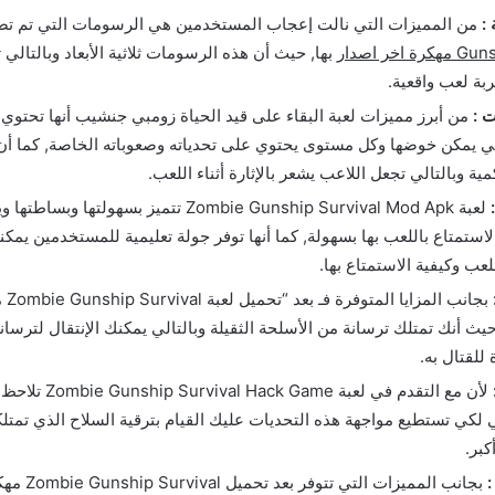
:
من المميزات التي نالت إعجاب المستخدمين هي الرسومات التي تم ت
اخر اصدار
بها, حيث أن هذه الرسومات ثلاثية الأبعاد وبالتال
بة لعب واقعية.
ت :
من أبرز مميزات لعبة البقاء على قيد الحياة زومبي جنشيب أنها تحتوي 
ي يمكن خوضها وكل مستوى يحتوي على تحدياته وصعوباته الخاصة, كما أن
كمية وبالتالي تجعل اللاعب يشعر بالإثارة أثناء اللعب.
لعبة Zombie Gunship Survival Mod Apk تتميز بسهولتها
استمتاع باللعب بها بسهولة, كما أنها توفر جولة تعليمية للمستخدمين يمك
عب وكيفية الاستمتاع بها.
بجانب
يث أنك تمتلك ترسانة من الأسلحة الثقيلة وبالتالي يمكنك الإنتقال لترسان
 للقتال به.
لأن مع التقدم في لعبة Game
لي لكي تستطيع مواجهة هذه التحديات عليك القيام بترقية السلاح الذي تمت
كبر.
:
بجانب المميزات