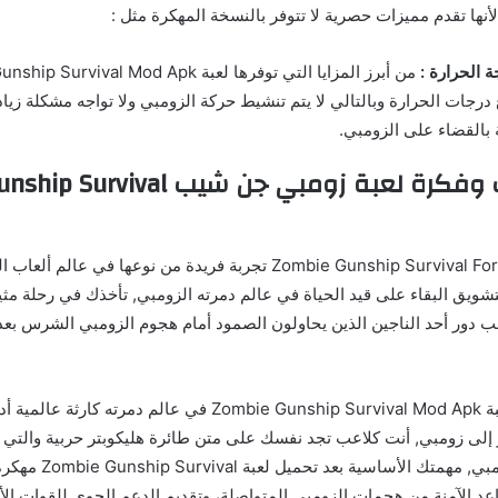
أنها تقدم مميزات حصرية لا تتوفر بالنسخة المهكرة مثل :
ة الحرارة :
درجات الحرارة وبالتالي لا يتم تنشيط حركة الزومبي ولا تواجه مشكلة زياد
 بالقضاء على الزومبي.
شرح لأسلوب وفكرة لعبة زومبي جن شيب 
توفر لعبة Zombie Gunship Survival For Android تجربة فريدة من نوعها في
التشويق البقاء على قيد الحياة في عالم دمرته الزومبي, تأخذك في رحلة مثي
عب دور أحد الناجين الذين يحاولون الصمود أمام هجوم الزومبي الشرس بعد
حيث تدور أحداث لعبة Zombie Gunship Survival Mod Apk في عالم دمرته
لى زومبي, أنت كلاعب تجد نفسك على متن طائرة هليكوبتر حربية والتي
في الحرب ضد الزومبي, مهمتك ا
اعد الآمنة من هجمات الزومبي المتواصلة، وتقديم الدعم الجوي للقوات الأ