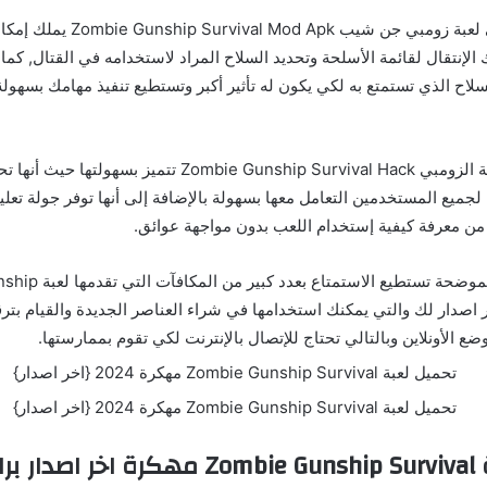
كما أن كل سلاح في لعبة زومبي جن شيب Apk
ك الإنتقال لقائمة الأسلحة وتحديد السلاح المراد لاستخدامه في القتال, كما
لسلاح الذي تستمتع به لكي يكون له تأثير أكبر وتستطيع تنفيذ مهامك بسهول
الجدير بالذكر أن لعبة الزومبي Zombie Gunship Survival Hack تت
جميع المستخدمين التعامل معها بسهولة بالإضافة إلى أنها توفر جولة تعل
 من معرفة كيفية إستخدام اللعب بدون مواجهة عوائق.
علاوة على المزايا الموضحة تست
كرة اخر اصدار لك والتي يمكنك استخدامها في شراء العناصر الجديدة والقيام ب
ضع الأونلاين وبالتالي تحتاج للإتصال بالإنترنت لكي تقوم بممارستها.
مباشر