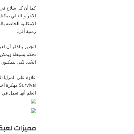
الآخر وبالتالي يمكن
الإمكانية الخاصة با
زمنية أقل.
تحكم بسيطة ويمكن ل
الجُدد لكي يتمكنون
Survival مه
العلم أنها تعمل في و
مميزات لعبة Zombie Gunship Survival مهكرة اخر اصدار برابط 