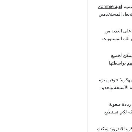
صميم
لعبة Zombie
ي تجعل المستخدمين
على العديد من
 تلك المستويات
 وبساطتها ويمكن لجميع
نهم بواسطتها
 المزايا المتوفرة فـ بعد “تحميل لعبة Zombie Gunship Survival مهكرة” تتوفر ميزة
ة الأسلحة وتحديد
Zombie Gunship Survival Hack  تلاحظ زيادة صعوبة
لكه لكي تستطيع
 التي تتوفر بعد تحميل Zombie Gunship Survival مهكرة للاندرويد يمكنك