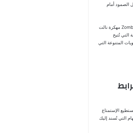
ل الصمود أمام
هذه الفئة من الألعاب تنال شهرة كبيرة بين المستخدمين وبالأخص لعبة Zombie Gunship Survival مهكرة نالت
التي تُتيح
يات المتنوعة التي
Zomb مهكرة برابط
تستطيع الإستمتاع
 التي تُسند إليك