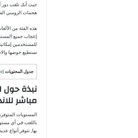
حيث أنك تلعب دور أح
هجمات الزومبي ال
إعجاب جميع المستخد
للمستخدمين إمكانية 
تستطيع خوضها والاس
جدول المحتويات
de
[
مباشر للاند
المستويات المتوفرة
باللعب في أي مستوى
بها, تتوفر أنواع عدي