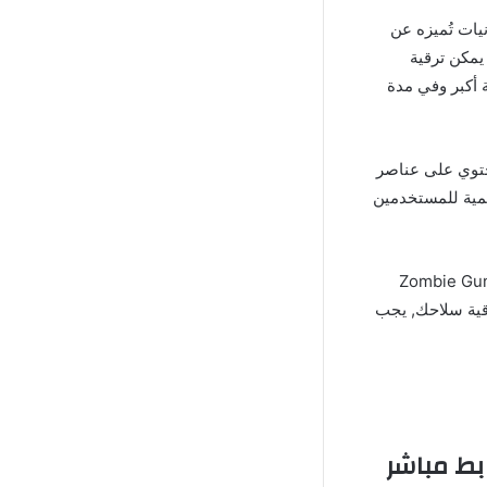
Zombie Gunship Survival Mod  يملك إمكانيات تُميزه عن
 يمكن ترقية
ة أكبر وفي مدة
ميز بسهولتها حيث أنها تحتوي على عناصر
يمية للمستخدمين
طيع الاستمتاع بعدد كبير من المكافآت التي تقدمها لعبة Zombie Gunship
ترقية سلاحك, يجب