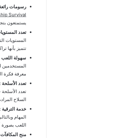
رسومات رائعة 
Gunship Survival مهكرة 
يستمتعون بتجر
تعدد المستويا
المستويات الت
تتميز بأنها ترا
سهولة اللعب :
المستخدمين ال
معرفة فكرة الل
تعدد الأسلحة :
تعدد الأسلحة ح
السلاح المرادة
خدمة الترقية :
المهام وبالتا
اللعب بصورة أ
منح المكافآت 