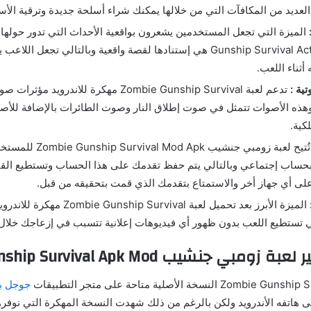
عديد من المكافآت التي من خلالها يمكنك شراء أسلحة جديدة وترقية الأسل
Gunship Survival Action Shooter هي إستنادها لقصة واقعية وبالتالي تجعل
ثناء اللعب.
ية :
تدعم لعبة Zombie Gunship Survival مهكرة للاندرو
وهذه الأصوات تتمثل في صوت إطلاق النار وصوت الطائرات بالإضافة للأص
كية.
تُتيح لعبة زومبي جنشيب pk
بحساب إجتماعي وبالتالي يتم حفظ تقدمك على هذا الحساب وتستطيع القي
لى أي جهاز أخر والاستمتاع بتقدمك الذي قمت بتحقيقه من قبل.
الميزة الأبرز بعد تحميل لعبة unship Survival
لي تستطيع اللعب بدون ظهور أي فيديوهات إعلانية تتسبب في إزعاجك خلال 
ي جنشيب Zombie Gunship Survival Apk Mod
جوجل ب
 هاتفه الأندرويد ولكن بالرغم من ذلك شهدت النسخة المهكرة التي نوفرها