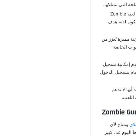
حة التي تمتلكها.
الميزة التي تجعل المستخدمين يشعرون بواقعية الأحداث التي تدور حولها لعبة Zombie
 اللاعب يكون لديه هدف
يد مؤثرات صوتية مميزة تُعزز من
وات الخاصة
Zombie Gunship Survival Mod A للمستخدم إمكانية تسجيل
ام بتسجيل الدخول
Zombie G مهكرة للاندرويد أنها لا تدعم
اللعب.
لاي
ومتاح لأي
 اليوم عدد كبير