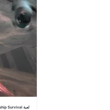
لعبة Zombie Gunship Survival مهكرة للاندرويد