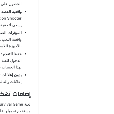
الحصول على ال
واقعية القصة :
يسعى لتحقيقه أ
المؤثرات الصوت
واقعية اللعب 
بالأجهزة اللاسل
حفظ التقدم :
الدخول للعبة 
بهذا الحساب ع
بدون إعلانات :
إعلانات والتا
إضافات تهكير لعبة زومب
لعبة Zombie Gunship Survival Game النسخة الأصلية متاحة على متجر التطبيقات
مستخدم تحميلها على