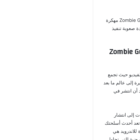
من أبرز المزايا التي توفرها لعبة Zombie Gunship Survival Mod Apk مهكرة
ة صعوبة تنفيذ
Zombie Gunship Survival
 عالم ألعاب الفيديو حيث تجمع
رة إلى عالم ما بعد
 أن انتشر في
 كارثة عالمية أدت إلى انتشار
 تعد أحدث أسلحتك
لأساسية بعد تحميل لعبة Zombie Gunship Survival مهكرة للاندرويد هي
رضية التي تحاول