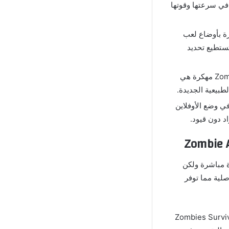
 في سرعتها وقوتها
لعبة Zombies Apocalypse Survival Game مهكرة بأوضاع لعب
تستطيع تحديد
من المزايا التي تجعلك لا تشعر بأي ملل بعد تحميل لعبة Zombie Apocalypse مهكرة هي
طبيعية الجديدة.
Last Breath  مهكرة العمل في وضع الأوفلاين
د دون قيود.
ة مباشرة ولكن
صلية مما توفر
عة متنوعة من العناصر التي يمكن شراؤها داخل لعبة Zombies Survival