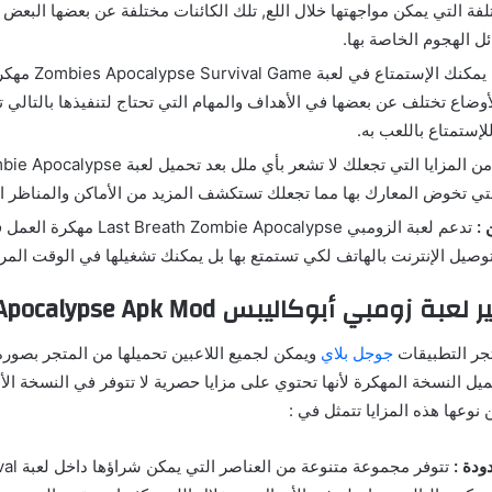
لفة التي يمكن مواجهتها خلال اللع, تلك الكائنات مختلفة عن بعضها البعض
ل الهجوم الخاصة بها.
يمكنك الإستمتاع في 
أوضاع تختلف عن بعضها في الأهداف والمهام التي تحتاج لتنفيذها بالتالي 
لإستمتاع باللعب به.
التي تخوض المعارك بها مما تجعلك تستكشف المزيد من الأماكن والمناظر ال
 :
تدعم لعبة الزومبي Zombie Apocalypse
توصيل الإنترنت بالهاتف لكي تستمتع بها بل يمكنك تشغيلها في الوقت المرا
مبي أبوكاليبس Zombie Apocalypse Apk Mod
تجر التطبيقات
جوجل بلاي
ويمكن لجميع اللاعبين تحميلها من المتجر بصور
يل النسخة المهكرة لأنها تحتوي على مزايا حصرية لا تتوفر في النسخة الأ
نوعها هذه المزايا تتمثل في :
ودة :
تتوفر مجمو