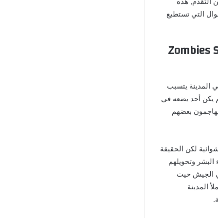
من التقدم, هذه
موال التي تستطيع
Zombies Survival Apoca
ر فيروس غامض في المدينة يتسبب
 يكن أحد يضعه في
 يهاجمون بعضهم
شاجرات عشوائية لكن الحقيقة
 البشر وتحويلهم
ي الجيش حيث
أ المدينة
.