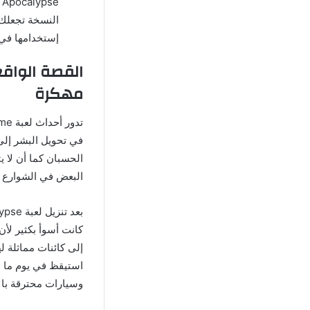
e
النسخة تجعلك ل
إستخدامها في ش
مهكرة
في تحويل البشر إلى
الحسبان كما أن لا 
البعض في الشوارع د
كانت أسوأ بكثير لأ
إلى كائنات مماثلة
استيقظ في يوم ما ع
وسيارات محترقة بال