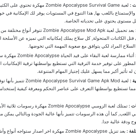
ت :
لعبة Zombie Apocalypse Survival Game مهكرة ت
والإستمتاع باللعب بها, هذا التنوع في المستويات يوفر لك الإمكانية في 
ل مستوى يحتوي على تحدياته الخاصة.
بعد تحميل لعبة Zombie Apocalypse Mod Apk تتو
تل الكائنات المتحولة, كل سلاح يملك إمكانياته التي تميزه عن الأسلحة ا
لسلاح المراد لكي يتوافق مع صعوبة المهمة التي تخوضها.
أثناء ممارسة لعبة البقاء على
طور على توفير خدمة الترقية التي تستطيع بواسطتها ترقية الإمكانيات ا
له تأثير أكبر مما يسهل عليك إجتياز المهام المتنوعة.
ة :
لعبة pocalypse Survival Game Apk Mod
 مما تستطيع بواسطتها التعرف على عناصر التحكم ومعرفة كيفية إستخدامه
ت :
تمتلك لعبة الزومبي Zombie Apocalypse مهكرة رسوما
في اللعب, كما أن هذه الرسومات تتميز بأنها عالية الجودة وبالتالي يمكن 
ح ودقة عالية جدا.
لفة :
بعد تنزيل Zombie Apocalypse مهكرة اخر اصدار ستواجه 