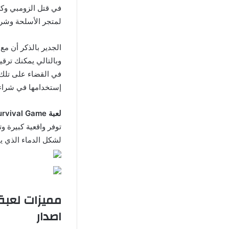
في قتل الزومبي وكل 
لمتجر الأسلحة وشراء
وبالتالي يمكنك ترقي
في القضاء على تلك 
إستخدامها في شراء ا
لعبة Zombie Apocalypse Survival Game مهكرة
توفر واقعية كبيرة و
لشكل الدماء الذي ين
اصدار