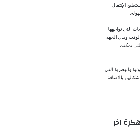
تطيع الإنتقال
هولة.
زيادة صعوبة التحديات التي تواجهها
الوقت وبذل الجهد
لتي يمكنك
ية والبصرية التي
شكالهم بالإضافة
لزومبي ونهاية العالم Zombie Apocalypse مهكرة اخر