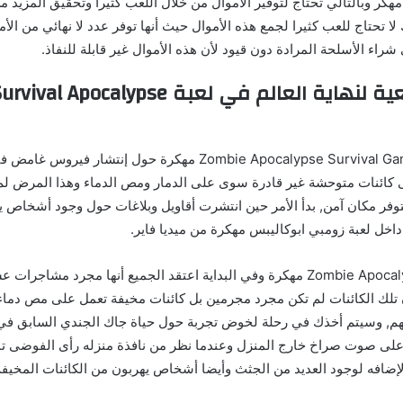
Apocalyps مهكر وبالتالي تحتاج لتوفير الأموال من خلال اللعب كثيرا وتحقيق المزيد 
ا تحتاج للعب كثيرا لجمع هذه الأموال حيث أنها توفر عدد لا نهائي من الأ
راء الأسلحة المرادة دون قيود لأن هذه الأموال غير قابلة للنفاذ.
القصة الواقعية لنهاية العالم في لعبة lypse
تدور أحداث لعبة Zombie Apocalypse Survival Game مهكرة حول إنتشا
 كائنات متوحشة غير قادرة سوى على الدمار ومص الدماء وهذا المرض لم
يتوفر مكان آمن, بدأ الأمر حين انتشرت أقاويل وبلاغات حول وجود أشخاص
اخل لعبة زومبي ابوكاليبس مهكرة من ميديا فاير.
بعد تنزيل لعبة Zombie Apocalypse مهكرة وفي البداية اعتقد الجميع أنها مجرد م
ن تلك الكائنات لم تكن مجرد مجرمين بل كائنات مخيفة تعمل على مص دماء
 لهم, وسيتم أخذك في رحلة لخوض تجربة حول حياة جاك الجندي السابق ف
لى صوت صراخ خارج المنزل وعندما نظر من نافذة منزله رأى الفوضى تمل
إضافه لوجود العديد من الجثث وأيضا أشخاص يهربون من الكائنات المخيفة