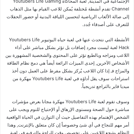
الإجتماعية في المدينة, لعبة المحاكاة Youtubers Life Gaming
Channel تقدم أنشطة مُختلفة يُمكن للاعب القيام بها مثل الذهاب
إلى صالة الألعاب الرياضية لتحسين اللياقة البدنية أو حضور الحفلات
للتعرف على أصدقاء جُدد.
الأنشطة التي نتحدث عنها في لعبة حياه اليوتيوبر Youtubers Life
Hack لعبة ليست مجرد إضافات بل تؤثر بشكل مباشر على أداء
اللاعب ومزاجه وبالطبع تؤثر على المحتوى والشخصية المشهورة بين
الأشخاص الآخرين, إحدى الميزات الرائعة أيضاً هي دمج نظام الطاقة
والمزاج فـ إذا كان اللاعب يُركز بشكل مفرط على العمل دون أخذ
استراحات سوف يقل أداؤه في لعبة Youtubers Life مهكرة من
ميديا فاير بالتراجع تدريجياً.
وسوف تقوم لعبة Youtubers Life مهكرة مجانا بعرض مؤشرات
مباشرة حول الصحة ومستوى الإرهاق أو الإحتياج للنوم ويجب على
الشخص الإهتمام بهذه التفاصيل حيث أن التوازن في الحياة الواقعية
أمر مهم للنجاح في أي شئ وخصوصاً إن كان متعلق بالإنترنت, وهذا
النظام يشجع اللاعبين على تخصيص وقت للراحة والترفيه في لعبة