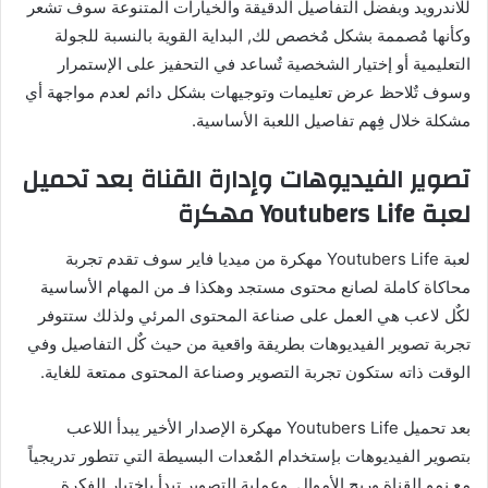
للاندرويد وبفضل التفاصيل الدقيقة والخيارات المتنوعة سوف تشعر
وكأنها مٌصممة بشكل مٌخصص لك, البداية القوية بالنسبة للجولة
التعليمية أو إختيار الشخصية تٌساعد في التحفيز على الإستمرار
وسوف تٌلاحظ عرض تعليمات وتوجيهات بشكل دائم لعدم مواجهة أي
مشكلة خلال فِهم تفاصيل اللعبة الأساسية.
تصوير الفيديوهات وإدارة القناة بعد تحميل
لعبة Youtubers Life مهكرة
لعبة Youtubers Life مهكرة من ميديا فاير سوف تقدم تجربة
محاكاة كاملة لصانع محتوى مستجد وهكذا فـ من المهام الأساسية
لكٌل لاعب هي العمل على صناعة المحتوى المرئي ولذلك ستتوفر
تجربة تصوير الفيديوهات بطريقة واقعية من حيث كٌل التفاصيل وفي
الوقت ذاته ستكون تجربة التصوير وصناعة المحتوى ممتعة للغاية.
بعد تحميل Youtubers Life مهكرة الإصدار الأخير يبدأ اللاعب
بتصوير الفيديوهات بإستخدام المٌعدات البسيطة التي تتطور تدريجياً
مع نمو القناة وربح الأموال, وعملية التصوير تبدأ بإختيار الفكرة