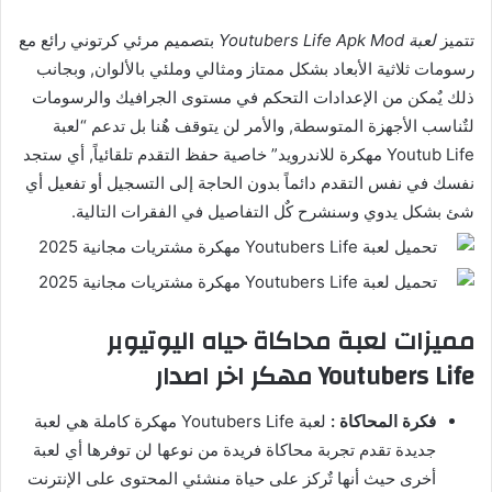
تتميز
لعبة Youtubers Life Apk Mod
بتصميم مرئي كرتوني رائع مع
رسومات ثلاثية الأبعاد بشكل ممتاز ومثالي وملئي بالألوان, وبجانب
ذلك يٌمكن من الإعدادات التحكم في مستوى الجرافيك والرسومات
لتٌناسب الأجهزة المتوسطة, والأمر لن يتوقف هٌنا بل تدعم “لعبة
Youtub Life مهكرة للاندرويد” خاصية حفظ التقدم تلقائياً, أي ستجد
نفسك في نفس التقدم دائماً بدون الحاجة إلى التسجيل أو تفعيل أي
شئ بشكل يدوي وسنشرح كٌل التفاصيل في الفقرات التالية.
مميزات لعبة محاكاة حياه اليوتيوبر
Youtubers Life مهكر اخر اصدار
فكرة المحاكاة :
لعبة Youtubers Life مهكرة كاملة هي لعبة
جديدة تقدم تجربة محاكاة فريدة من نوعها لن توفرها أي لعبة
أخرى حيث أنها تٌركز على حياة منشئي المحتوى على الإنترنت