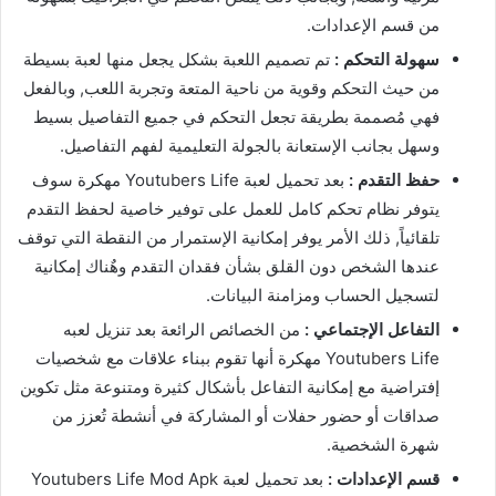
من قسم الإعدادات.
سهولة التحكم :
تم تصميم اللعبة بشكل يجعل منها لعبة بسيطة
من حيث التحكم وقوية من ناحية المتعة وتجربة اللعب, وبالفعل
فهي مُصممة بطريقة تجعل التحكم في جميع التفاصيل بسيط
وسهل بجانب الإستعانة بالجولة التعليمية لفهم التفاصيل.
حفظ التقدم :
بعد تحميل لعبة Youtubers Life مهكرة سوف
يتوفر نظام تحكم كامل للعمل على توفير خاصية لحفظ التقدم
تلقائياً, ذلك الأمر يوفر إمكانية الإستمرار من النقطة التي توقف
عندها الشخص دون القلق بشأن فقدان التقدم وهٌناك إمكانية
لتسجيل الحساب ومزامنة البيانات.
التفاعل الإجتماعي :
من الخصائص الرائعة بعد تنزيل لعبه
Youtubers Life مهكرة أنها تقوم ببناء علاقات مع شخصيات
إفتراضية مع إمكانية التفاعل بأشكال كثيرة ومتنوعة مثل تكوين
صداقات أو حضور حفلات أو المشاركة في أنشطة تُعزز من
شهرة الشخصية.
قسم الإعدادات :
بعد تحميل لعبة Youtubers Life Mod Apk