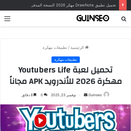
تحميل تطبيق DrawNote مهكر 2026 النسخة المدفوعة للأندرويد مجاناً
بحث
الق
عن
الرئيسية
/
تطبيقات مهكرة
تطبيقات مهكرة
تحميل لعبة Youtubers Life
مهكرة 2026 للأندرويد APK مجاناً
أرسل
Guinseo
نوفمبر 23, 2025
0
8 دقائق
بريدا
إلكترونيا