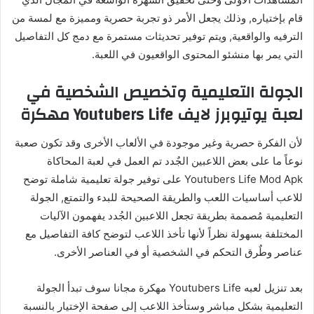
قام بإختياره, وذلك يجعل الأمر ذو تجربة حصرية ومميزة مع لمسة من
الترفيه والواقعية, ويتم توفير تحديثات مستمرة مع دمج كل التفاصيل
التي يمر بها منشئو المحتوى الواقعيون في اللعبة.
الجولة التعليمية وتخصيص الشخصية في
لعبة يوتيوبرز لايف Youtubers Life مهكرة
لأن الفكرة حصرية وغير موجودة في الألعاب الأخرى وقد تكون صعبة
نوعاً ما على بعض اللاعبين الجٌدد تم العمل في لعبة المحاكاة
Youtubers Life Mod Apk على توفير جولة تعليمية شاملة توضح
للاعب أساسيات اللعب والطريقة الصحيحة للبدء والتمتع, الجولة
التعليمية مُصممة بطريقة تجعل اللاعبين الجُدد يفهمون الآليات
المختلفة بسهولة نظراً لأنها تأخذ اللاعب لتوضح كافة التفاصيل مع
عناصر وطٌرق التحكم في الشخصية أو في العناصر الأخرى.
بعد تنزيل لعبه Youtubers Life مهكرة مجانا سوف تبدأ الجولة
التعليمية بشكل مباشر وستأخذ اللاعب إلى صفحة الإختيار بالنسبة