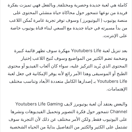
كاملة هي لعبة جديدة وحصرية ومختلفة, وبالفعل فهي تميزت بفكرة
فريدة من نوعها تتمحور حول محاكاة حياة منشئي المحتوى على
منصة يوتيوب ( اليوتيوبرز ) وسوف توفر تجربة غامرة تٌمكن اللاعب
من بدأ مسيرته في حياة جديدة مع السعي لبناء قناة يوتيوب خاصة
على الإنترنت.
بعد تنزيل لعبة Youtubers Life مهكرة سوف تظهر قائمة كبيرة
وضخمة تضم الكثير من المواضيع وسوف تٌتيح اللاعب إختيار
المحتوى الذي يُريد التركيز عليه، سواء كان ألعاب الفيديو أو محتوى
الطبخ أو الموسيقى وهذا الأمر رائع لأنه يوفر الإمكانية في جعل لعبة
Youtubers Life بـ إصدارها الكامل متعددة الأبعاد وتناسب مختلف
الإهتمامات.
والبعض يعتقد أن لعبة يوتيوبرز لايف Youtubers Life Gaming
Channel تتمحور حول فكرة التصوير وتحميل الفيديوهات ونشرها
على اليوتيوب فقط, ولكن الأمر مختلف عن ذلك لأن التجربة سوف
تشتمل على الكثير والكثير من التفاصيل بدايةً من الحياه الشخصية