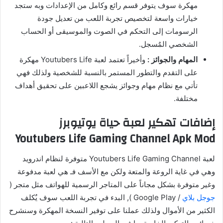
مهكرة سوف يتوفر قسم رائع وكامل من الإعدادات وبه ستجد
خيارات واسعة لتخصيص تجربة اللعب من تعديل جودة
الرسومات إلى التحكم في الصوت والموسيقى أو الحساب
الشخصي المٌسجل.
المهام والجوائز :
وأخيراً تعتمد لعبة Youtubers Life مهكرة
على التقدم والتطور المستمر بالنسبة للشخصية ولذلك فهي
تأتي مع نظام مهام وجوائز يشجع اللاعبين على تحقيق أهداف
مختلفة.
إضافات تهكير لعبة حياة يوتيوبرز
Youtubers Life Gaming Channel Apk Mod
لعبة Youtubers Life Gaming Channel متوفرة لنظام اندرويد
وهي في غاية الروعة والمتعة ولكن مع الأسف فـ هي لعبة مدفوعة
وغير متوفرة بشكل مجاناً على المتاجر الرسمية للهواتف مثل متجر (
جوجل بلاي
/ Google Play ), البدء في تجربة اللعب سوف يٌكلف
الكثير من الأموال ولذلك عملنا على توفير النسخة المهكرة وسنشرح