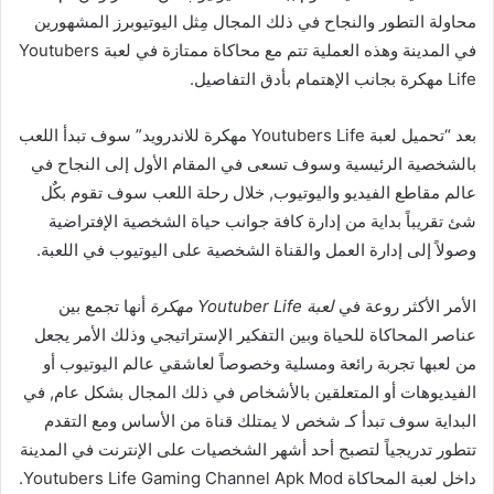
محاولة التطور والنجاح في ذلك المجال مِثل اليوتيوبرز المشهورين
في المدينة وهذه العملية تتم مع محاكاة ممتازة في لعبة Youtubers
Life مهكرة بجانب الإهتمام بأدق التفاصيل.
بعد “تحميل لعبة Youtubers Life مهكرة للاندرويد” سوف تبدأ اللعب
بالشخصية الرئيسية وسوف تسعى في المقام الأول إلى النجاح في
عالم مقاطع الفيديو واليوتيوب, خلال رحلة اللعب سوف تقوم بكٌل
شئ تقريباً بداية من إدارة كافة جوانب حياة الشخصية الإفتراضية
وصولاً إلى إدارة العمل والقناة الشخصية على اليوتيوب في اللعبة.
الأمر الأكثر روعة في
لعبة Youtuber Life مهكرة
أنها تجمع بين
عناصر المحاكاة للحياة وبين التفكير الإستراتيجي وذلك الأمر يجعل
من لعبها تجربة رائعة ومسلية وخصوصاً لعاشقي عالم اليوتيوب أو
الفيديوهات أو المتعلقين بالأشخاص في ذلك المجال بشكل عام, في
البداية سوف تبدأ كـ شخص لا يمتلك قناة من الأساس ومع التقدم
تتطور تدريجياً لتصبح أحد أشهر الشخصيات على الإنترنت في المدينة
داخل لعبة المحاكاة Youtubers Life Gaming Channel Apk Mod.