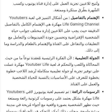
وتٌتيح للاعبين تجربة العمل على إدارة قناة يوتيوب وكسب
الشُهرة بطُرق مبتكرة وممتعة.
الإهتمام بالتفاصيل :
من أشكال التميز في لعبة Youtubers
Life Gaming Channel مهكرة هي الإهتمام الكامل بالتفاصيل
الدقيقة حيث يجب على اللاعبين إدارة مختلف جوانب حياة
الشخصية الإفتراضية وتحسين جودة الفيديوهات والتعامل مع
التعليقات والتفاعل على القناة والإهتمام بالطعام والدراسة وما
إلى ذلك.
الجولة التعليمية :
لأن الفكرة الرئيسية مٌعقدة نوعاً ما من حيث
المحاكاة واللعب والتحكم فـ لعبة Youtuber Life مهكرة عملت
على توفير تجربة أو جولة تعليمية متكاملة تُرشد اللاعب خطوة
بخطوة للتعرف على الأساسيات بالنسبة للحياة الشخصية
والعمل على القناة.
الرسومات الرائعة :
تم تصميم لعبة يوتيوبرز لافي Youtubers
Life مهكرة بشكل يعتمد على رسومات كرتونية رائعة وممتعة
حيث تظهر الشخصية بصورة واقعية مع أجواء مٌريحة في مدينة
مرئية واسعة, وبجانب ذلك يٌمكن التحكم في الجرافيك بسهولة