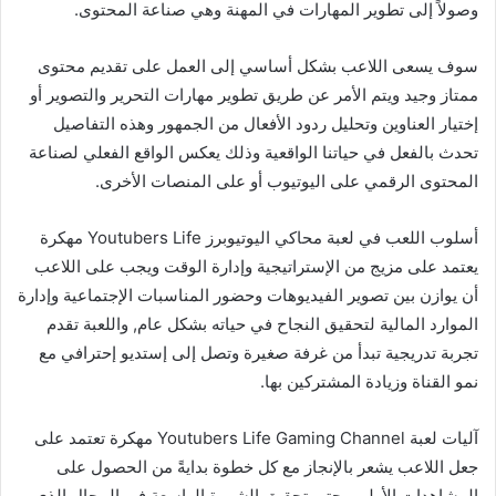
وصولاً إلى تطوير المهارات في المهنة وهي صناعة المحتوى.
سوف يسعى اللاعب بشكل أساسي إلى العمل على تقديم محتوى
ممتاز وجيد ويتم الأمر عن طريق تطوير مهارات التحرير والتصوير أو
إختيار العناوين وتحليل ردود الأفعال من الجمهور وهذه التفاصيل
تحدث بالفعل في حياتنا الواقعية وذلك يعكس الواقع الفعلي لصناعة
المحتوى الرقمي على اليوتيوب أو على المنصات الأخرى.
أسلوب اللعب في لعبة محاكي اليوتيوبرز Youtubers Life مهكرة
يعتمد على مزيج من الإستراتيجية وإدارة الوقت ويجب على اللاعب
أن يوازن بين تصوير الفيديوهات وحضور المناسبات الإجتماعية وإدارة
الموارد المالية لتحقيق النجاح في حياته بشكل عام, واللعبة تقدم
تجربة تدريجية تبدأ من غرفة صغيرة وتصل إلى إستديو إحترافي مع
نمو القناة وزيادة المشتركين بها.
آليات لعبة Youtubers Life Gaming Channel مهكرة تعتمد على
جعل اللاعب يشعر بالإنجاز مع كل خطوة بدايةً من الحصول على
المشاهدات الأولى وحتى تحقيق الشهرة الواسعة في المجال الذي