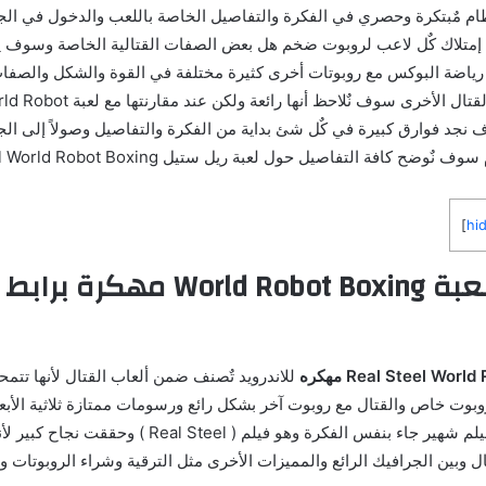
ظام مٌبتكرة وحصري في الفكرة والتفاصيل الخاصة باللعب والدخول في الجو
إمتلاك كٌل لاعب لروبوت ضخم هل بعض الصفات القتالية الخاصة وسوف ي
ياضة البوكس مع روبوتات أخرى كثيرة مختلفة في القوة والشكل والصفات 
وبالنظر إلى ألعاب القتال الأخرى سوف نٌلا
 سوف نجد فوارق كبيرة في كٌل شئ بداية من الفكرة والتفاصيل وصولاً إلى ال
كافة التفاصيل حول لعبة ريل ستيل Real Steel World Robot Boxing مهكرة.
]
hi
نبذة حول لعبة World Robot Boxing
للاندرويد تٌصنف ضمن ألعاب القتال لأنها تتم
بوت خاص والقتال مع روبوت آخر بشكل رائع ورسومات ممتازة ثلاثية الأبعا
فهي مستوحاة من فيلم شهير جاء بنفس الفكرة وهو فيلم ( teel
ل وبين الجرافيك الرائع والمميزات الأخرى مثل الترقية وشراء الروبوتات وه