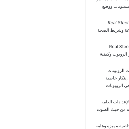
لمستويات ووضع
Real Steel World Ro
عة وشريط الصحة
لت لعبة Real Steel World Robot
ر الروبوت وكيفية
 الروبوتات
بتكار خاصية
ي الروبوتات
ائع من الإعدادات العامة
به من حيث الصوت
صية مميزة وهامة