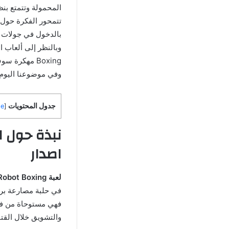
المحمولة وتتمتع بن
تتمحور الفكرة حول 
بالدخول في جولات ر
Boxing مهكرة
وفي موضوعنا اليوم سوف نٌوضح 
جدول المحتويات
de
[
اصدار
لعبة Real Steel World Robot Boxing مهكره
في حلبة مصارعة برو
والتشويق خلال القتا