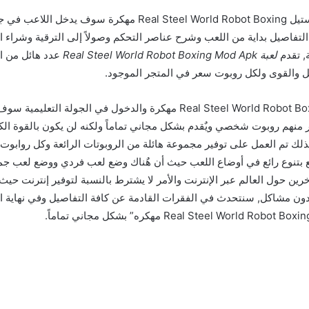
بعد تنزيل لعبة ريل ستيل Real Steel World Robot Boxing مهكرة سوف يدخل
لتفاصيل بداية من اللعب وشرح عناصر التحكم وصولاً إلى الترقية وشراء ال
, تقدم
لعبة Real Steel World Robot Boxing Mod Apk
عدد هائل من ال
 والقوى ولكل روبوت سعر في المتجر الموجود.
مع تحميل لعبة Real Steel World Robot Boxing مهكرة والدخول في الجولة ال
ار منهم روبوت شخصي ويٌقدم بشكل مجاني تماماً ولكنه لن يكون بالقوة ال
لك تم العمل على توفير مجموعة هائلة من الروبوتات الرائعة وكل روابوت 
متع بتنوع رائع في أوضاع اللعب حيث أن هٌناك وضع لعب فردي ووضع لعب 
رين حول العالم عبر الإنترنت والأمر لا يشترط بالنسبة لتوفير إنترنت حيث
بدون مشاكل, سنتحدث في الفقرات القادمة عن كافة التفاصيل وفي نهاي