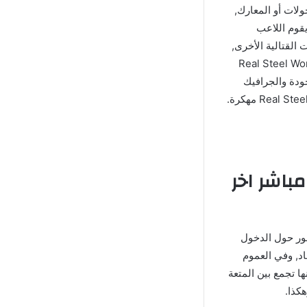
لات أو المعارك,
قوم اللاعب
القتالية الأخرى,
حظ أنها رائعة ولكن عند مقارنتها مع لعبة Real Steel World Robot
جودة والجرافيك
 مهكرة برابط مباشر اخر
حور حول الدخول
د, وفي العموم
Real S ) وحققت نجاح كبير لأنها تجمع بين المتعة
كذا.