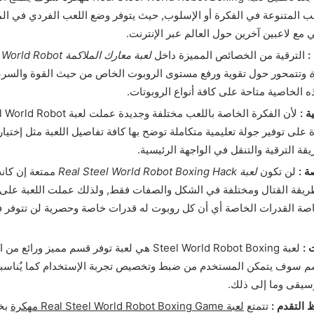
ب المتنوعة في الفكرة أو الإسلوب, حيث يتوفر وضع اللعب الفردي في ا
مع لاعبين آخرين حول العالم عبر الإنترنت.
:
الترقية من الخصائص المميزة داخل
لعبة معارك الملاكمة bot
وتتمحور حول تقوية ورفع مستوى الروبوت الخاص من حيث القوة والسر
 الخاصية متاحة على كافة أنواع الروبوتات.
ة :
لأن الفكرة الخاصة باللعب مختلفة وجديدة عم
 مهكرة على توفير جولة تعليمية متكاملة توضح بها كافة تفاصيل اللعبة مثل إختيا
قة الترقية والتنقل في الواجهة الرئيسية.
ة :
لن تكون
لعبة Real Steel World Robot Boxing Hack
ممتعة إن كانت
يقة القتال ومختلفة في الشكل والصفات فقط, ولذلك عملت اللعبة على إ
ة القدرات الخاصة أي أن كل روبوت له قدرات خاصة وحصرية لن تتوفر ف
 :
لعبة Steel World Robot Boxing هي لعبة توفر قسم مميز ور
م سوف يتمكن المستخدم من ضبط وتخصيص تجربة الإستخدام كما يٌناس
سيقى وما إلى ذلك.
التقدم :
تتمتع
لعبة Real Steel World Robot Boxing Game مهكرة
بخا