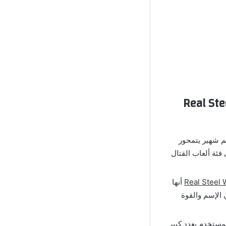
Real Steel World 
 شهير يتمحور
فئة ألعاب القتال
أنها
 الإسم والقوة
R مهكرة سوف يتمتع المستخدم بعدد كبير