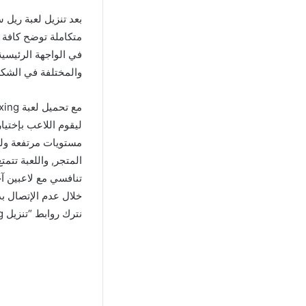
متكاملة توضح كافة ا
في الواجهة الرئيسية
والمختلفة في الشكل
ليقوم اللاعب بإختي
مستويات مرتفعة ولذ
المتجر, واللعبة تت
تنافسي مع لاعبين آخ
خلال عدم الإتصال 
نترك روابط “تنزيل Real Steel World Robot Boxing مهكره” بشكل مجاني تماماً.