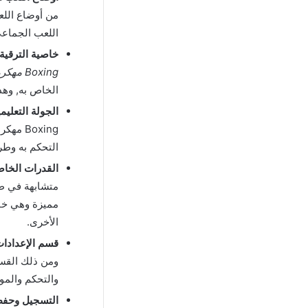
من أوضاع اللع
اللعب الجماعي 
خاصية الترقية 
Boxing مهكرة
الخاص به, وهذه
الجولة التعليمي
Boxing
التحكم به وطري
القدرات الخاص
متشابهة في طر
مميزة وهي خاص
الأخرى.
قسم الإعدادات
ومن ذلك القس
والتحكم والمو
التسجيل وحفظ 