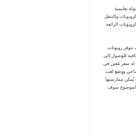
 اللاعب في جولة تعليمية
روبوتات والتنقل
روبوتات الرائعة
تعليمية سوف تتوفر روبوتات
كافية للوصول إلى
له سعر مٌعين في
جماعي ووضع لعب
 يٌمكن ممارستها
ة الموضوع سوف