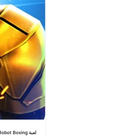
لعبة World Robot Boxing مهكرة اخر اصدار