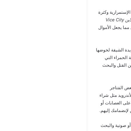
ة لعب مٌميزة وهي الإستمرارية وكثرة
لعبة فايس سيتي اونلاين Vice City
مما يجعل الأموال
يدة الشيقة لخوضها
 الحمراء التي
 القتل والبحث
أموال من بعض المَتاجر
أندرويد مثل شراء
على العصابات أو
 لإنضمامك إليهم.
أو صوتية والبحث