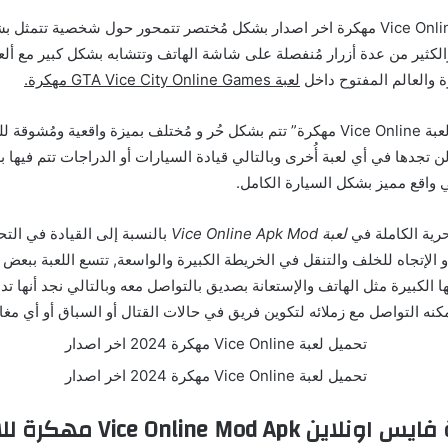
فكرة تحميل لعبة Vice Online مهكرة اخر اصدار بشكل مُختصر تتمحور حول شخصية ت
والكثير من عدة أزرار مُنفصلة على شاشة الهاتف وتتشابه بشكل كبير مع ألع
 والعالم المفتوح داخل
لعبة GTA Vice City Online Games مهكرة.
القيادة بعد “تحميل لعبة Vice Online مهكرة” تتم بشكل حُر و مُختلف بميزة واقعية ومُش
 تجدها في أي لعبة أُخرى وبالتالي قيادة السيارات أو الدراجات تتم فيها ب
 واقع مميز بشكل السيارة الكامل.
رية الكاملة في
لعبة Vice Online Apk Mod
بالنسبة إلى القيادة في التحر
أو الإتجاه للخلف والتنقل في الخريطة الكبيرة والواسعة, تتسع اللعبة ببعض 
ها الكبيرة مثل الهاتف والإستعانة بصديق بالتواصل معه وبالتالي نجد أنها 
نه التواصل مع زملائه لتكوين فريق في حالات القتال أو السباق أو أي مغا
مميزات لعبة فايس اونلاين ine Mod Apk