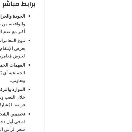
برابط مباشر
الجودة والجراف
والواقعية من ج
أكبر مع عدم الم
تنوع المغامرات
بغرض الإنتقام
لخوض مُغامرة 
المهمات الجما
الجماعية أي 
وتعاوني.
الموارد والترق
خلال اللعب وتر
فريقه المُشار
تخصيص الشخص
له في أول دخو
شعر الرأس الم