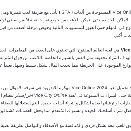
ولعبة Vice Online Mod Apk المستوحاة من ألعاب ( GTA ) تأتي مع طريق
لأماكن الجديدة حتى يتمكن اللاعب من جميع ثغرات
وع في المهام حتى العبور للمستويات التالية وخوض مرحلة أصعب من قبل 
ات أكبر.
هي لعبة العالم المفتوح التي تحتوي على العديد من المغامرات الجد
ف المُراد تحقيقه مثل القفز بالسيارة الخاصة باللاعب من فوق المُنزلقة
ارع الموجودة على الخريطة مما تجذب المال بشكل بسيط وسهل بعيداً عن
ومن طُرق اللعب بعد تحميل لعبة Vice Online 2024 مهكرة للاندرويد هي سرقة ال
طة حتى الشراءات المتنوعة في
لعبة Vice City Online آخر إصدار
لنظام ال
ارات أو ترقياتها بعدة أشكال و شراء أسلحة جديدة ليتم إستغلالها للقضاء 
خلال شراء أسلحتك الجيدة ومستواك المُتقدم مما يجعل العصابات مُشتاقين
ريق للعب معه بشكل فردي والمُنافسة مع الأصدقاء والتواصل بطريقة نصية 