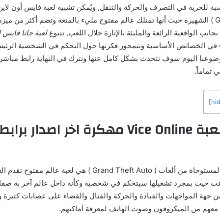
سبة للحرية في التصرف والحركة والتنقل, ويٌمكن تشبيه لعبة فايس أون لاي
بسلسلة ألعاب ( GTA ) الشهيرة حيث أنها تمتلك عالم مفتوح مليء بالمتعة وتضم أكثر من 
انب الواقعية الرائعة والمليئة بالإثارة خلال اللعب, تتنوع
في الخصائص الأساسية وتتمحور فكرتها حول التحكم في الشخصية الرئيسي
وعنا اليوم سوف نتحدث بشكل كامل عنها ونترك في النهاية رابط مباشر 
 تماماً.
]
hi
نبذة حول لعبة Vice Online مهكرة اخر اصدار
المستوحاة من ألعاب ( Grand Theft Auto ) هي لعبة عالم 
اعب حيث بمجرد تشغيلها سيتحكم في شخصية وكأنه داخل عالم آخر به صف
 من جهة المواجهات والقيادة والحركة والقتال والقضاء على عصابات كثيرة و
 معهم من الميكروفون وصوت الهاتف لمعرفة أماكنهم.