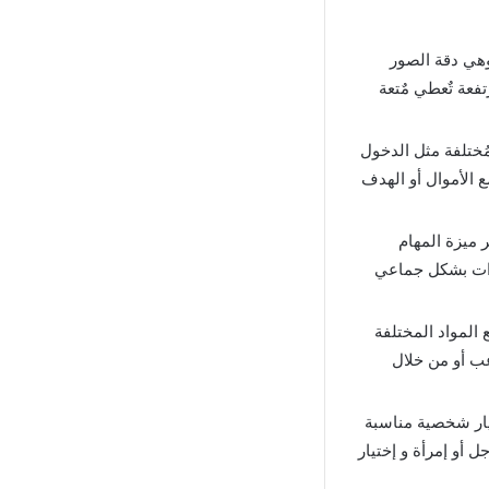
Vice Online Mo بصفة مهمة وهي دقة الصور
تفعة تٌعطي مٌتعة
ختلفة مثل الدخول
 الأموال أو الهدف
سوف تتوفر ميزة المهام
رات بشكل جماعي
المواد المختلفة
عب أو من خلال
 لاعب إختيار شخصية مناسبة
أو إمرأة و إختيار