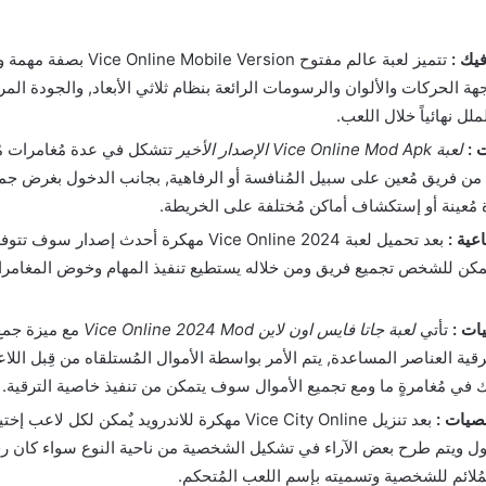
يك :
تتميز لعبة عالم مفتوح bile Version
هة الحركات والألوان والرسومات الرائعة بنظام ثلاثي الأبعاد, والجودة المر
لل نهائياً خلال اللعب.
 :
لعبة Vice Online Mod Apk الإصدار الأخير
تتشكل في عدة مُغامرات مُ
 من فريق مُعين على سبيل المُنافسة أو الرفاهية, بجانب الدخول بغرض جمع
مُعينة أو إستكشاف أماكن مُختلفة على الخريطة.
عية :
بعد تحميل لعبة Vice Online 2024 مهكرة أحدث إصدار 
يٌمكن للشخص تجميع فريق ومن خلاله يستطيع تنفيذ المهام وخوض المغام
يات :
تأتي
لعبة جاتا فايس اون لاين Vice Online 2024 Mod
مع ميزة جمع 
قية العناصر المساعدة, يتم الأمر بواسطة الأموال المُستلقاه من قِبل اللا
ك في مُغامرةٍ ما ومع تجميع الأموال سوف يتمكن من تنفيذ خاصية الترقية.
يات :
بعد تنزيل Vice City Online مهكرة للاندرويد يٌمكن لكل
ل ويتم طرح بعض الآراء في تشكيل الشخصية من ناحية النوع سواء كان رجل 
ُلائم للشخصية وتسميته بإسم اللعب المُتحكم.