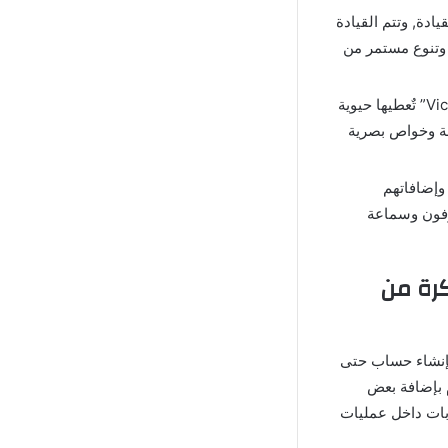
ادة, وتتم القيادة
 وتنوع مستمر من
التفاعلات البيئية في “لعبة فايس اونلاين Vice Online 2024 Apk Game” تٌعطيها حيوية
تعة وخواص بصرية
وإضافاتهم
وفون وسماعة
بعد تحميل لعبة Vice Online مهكرة من
 ستخبرك بالقيام بإنشاء حساب حتى
م بإضافة بعض
بات داخل عمليات