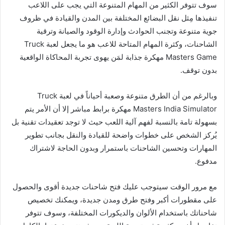
سوف تتوفر الكثير من المهام المتنوعة التي يجب على اللاعب
تنفيذها مِثل نقل البضائع المختلفة بين المدن والقيادة في ظروف
جوية متنوعة وتجنب الحوادث وإدارة الوقود والصيانة وترقية
الشاحنات، وكثرة المهام المتاحة للاعب هو ما يجعل لعبة Truck
Masters Game مهكرة جذابة لمَن يهوى تجربة المحاكاة الواقعية
بدون توقف.
وبالرغم من أن الطرق متنوعة وصعبة أحياناً في لعبة Truck
Masters India Simulator مهكرة برابط مباشر إلا أن الأمر يتم
بسهولة تامة بالنسبة لفهم آلية اللعب حيث لا توجد تعقيدات تقنية بل
يُركز الشخص على خطوات واضحة للقيادة والنقل بجانب تطوير
المهارات وتحسين الشاحنات باستمرار وبدون الحاجة لاشتراك
مدفوع.
مع مرور الوقت سيتوجب عليك فتح شاحنات جديدة أقوى والحصول
على مقطورات أكبر وفتح طرق ومدن جديدة، ويمكنك تخصيص
شاحناتك باستخدام الألوان والديكورات المختلفة، وسوف تتوفر