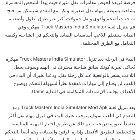
فرصة فريدة لخوض مغامرات نقل مثيرة حيث يبدأ الشخص المغامرة
بشاحنة بسيطة ومهام نقل صغيرة، ولكن مع التقدم سيتمكن من فتح
شاحنات أضخم وأقوى ونقل حمولات أكبر عبر طرق أطول وأصعب،
قم بتنزيل لعبة Truck Masters India Simulator مهكرة وفي
البداية سيتعلم اللاعب أساسيات القيادة والتحكم في الشاحنة وكيفية
التعامل مع الطرق المختلفة.
البدء في الرحلة بعد تنزيل Truck Masters India Simulator مهكرة
يُحاكي تجربة كونك سائق شاحنة محترف في الهند وسوف يجعل
اللاعب يشعر بالواقعية عند كل رحلة نقل، ودعنا نخبرك أن البدء في
اللعب لن يحتاج إلى مهارات مُعقدة نظراً لسهولة التحكم ووضوح
الأهداف بجانب الإرشادات المُتكاملة في البداية Game.
بعد تنزيل لعبة Truck Masters India Simulator Mod Apk ومع
التقدم في اللعب سوف يتوجب عليك البدء في قبول مهام نقل أكثر
تعقيداً بصورة تدريجية، يتم ذلك عن طريق اختيار المهمة المناسبة
والتخطيط للطريق الأفضل وإدارة الوقود والصيانة، ويتم أيضاً بالتحكم
في سرعة القيادة حسب الطريق والطقس لأن القيادة المتهورة قد