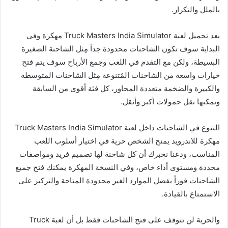
بالملل والتكرار.
بعد تحميل لعبة Truck Masters India Simulator مهكرة وفي
البداية سوف تكون الشاحنات محدودة جداً مِثل الشاحنة الصغيرة
البسيطة، ولكن مع التقدم في اللعب وجمع الأرباح سوف يتم فتح
خيارات واسعة من الشاحنات المُتنوعة مِثل الشاحنات المتوسطة
والكبيرة والضخمة متعددة المحاور، كل فئة أقوى من السابقة
ويمكنها نقل حمولات أكبر وأثقل.
التنوع في الشاحنات داخل لعبة Truck Masters India Simulator
مهكرة للاندرويد يمنح الشخص حرية في اختيار أسلوب اللعب
المناسب، ودعنا نخبرك أن كل شاحنة لها تصميم فريد ومواصفات
محددة ومستوى أداء خاص، وفي النسخة المهكرة يمكنك فتح جميع
الشاحنات فوراً بفضل الموارد الغير محدودة المتاحة والتركيز على
الاستمتاع بالقيادة.
والحرية لن تتوقف على فتح الشاحنات فقط بل أن لعبة Truck