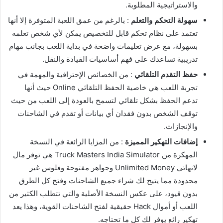
والاستراتيجية المطلوبة.
سهولة التحكم والتعلم
: بالرغم من عمق اللعبة المتوفرة إلا أنها
تعتمد على نظام تحكم قابل للتخصيص يمكن لأي شخص تعلمه
بسهولة، مع عرض تعليمات واضحة في بداية اللعب بجانب مهام
تدريبية تساعدك على فهم أساسيات القيادة والنقل.
حفظ التقدم التلقائي
: من الخصائص الإحترافية والمهمة في
تجربة اللعب هي خاصية الحفظ التلقائي Online حيث أنها
تدعم الحفظ بشكل تلقائي لتسمح بالعودة إلى اللعب من حيث
توقف الشخص بدون فقدان أي بيانات أو تقدم في الشاحنات
والإنجازات.
إضافات التهكير المميزة
: من المزايا الرائعة في النسخة
المهكرة من Truck Masters India Simulator هي توفر مال
لانهائي Unlimited Money وجواهر مفتوحة وفلوس غير
محدودة مما يتيح لك شراء جميع الشاحنات وفتح كل الطرق
بدون قيود، على عكس النسخة الأصلية والتي تتطلب الكثير من
اللعب أو أموال Hack حقيقية لفتح الشاحنات القوية، وهذا يعد
تهكير رائع يوفر لك كل ما تحتاجه.