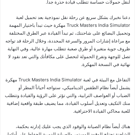
لنقل حمولات حساسة تتطلب قيادة حذرة جداً.
دعنا نخبرك بشكل سريع عن رحلة نقل نموذجية بعد تحميل لعبة
Truck Masters India Simulator مهكرة حيث تبدأ باختيار المهمة
وتحميل البضائع على شاحنتك، ثم تبدأ القيادة عبر الطرق المختلفة
مع مراعاة إشارات المرور والسرعة المحددة، وخلال الرحلة قد تواجه
ظروف جوية متغيرة أو طرق صعبة تتطلب مهارة عالية، وفي النهاية
تصل للوجهة وتفرغ الحمولة لتحصل على مكافأتك والتي تعد نقود لا
نهائية في النسخة المهكرة.
التفاعل مع البيئة في لعبة Truck Masters India Simulator مهكرة
يشمل أيضاً نظام الطقس الديناميكي، ستواجه أحياناً المطر أو
الضباب أو العواصف الترابية، والتي تؤثر على الرؤية والقيادة وتتطلب
منك التكيف وتعديل أسلوب القيادة، مما يضيف طبقة واقعية إضافية
للعبة محاكي القيادة الاحترافية.
هناك أيضاً نظام الصيانة والوقود الذي يجب عليك إدارته بحكمة،
الشاحنة تحتاج للوقود المستمر والصيانة الدورية للحفاظ على أدائها،