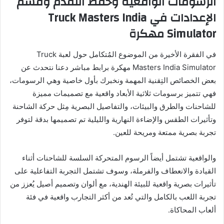
الرسومات الواقعية وحفظ التقدم وقسم
الإعدادات في Truck Masters India
Simulator مهكرة
في الفقرة الأخيرة من الموضوع المُتكامل حول لعبة Truck
Masters India Simulator مهكرة برابط مباشر دعنا نتحدث عن
بعض الخصائص التِقنية المهمة ونخبرك بأول خاصية وهي الرسومات،
فهي تتميز برسومات ثلاثية الأبعاد واقعية مع تصميمات مميزة
للشاحنات والطرق والبيئات، والتفاصيل البصرية مِثل حركة الشاحنة
وتأثيرات الطقس والإضاءة النهارية والليلية تم تصميمها بدقة لتوفر
تجربة بصرية ممتعة ومريحة للعين.
والواقعية تشتمل أيضاً الرسوم المتحركة السلسة للشاحنات أثناء
القيادة والانعطاف والفرملة، وسوف تشتمل التجربة التفاعلية على
تأثيرات بصرية واقعية للبيئة الهندية، مع ألوان وتصميم أصيل يُعزز من
تجربة اللعب بالكامل والتي تُعد من أكثر التجارب واقعية في فئة
ألعاب المحاكاة.