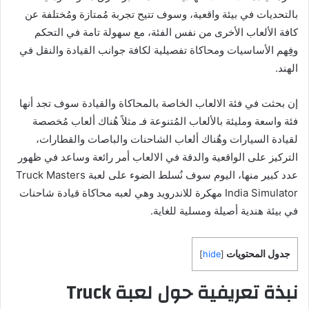
بالتحديات في بيئة واقعية، وسوف تتيح تجربة مُمتازة ومُختلفة عن
كافة الألعاب الأخرى من نفس الفئة، مع سهولة تامة في التحكم
وفِهم الأساسيات ومحاكاة تفصيلية لكافة جوانب القيادة والنقل في
الهند.
إن بحثت في فئة الالعاب الخاصة بالمحاكاة والقيادة سوف تجد أنها
فئة واسعة ومليئة بالألعاب المُتنوعة فـ مثلاً هُناك ألعاب مُخصصة
لقيادة السيارات وهٌناك ألعاب الشاحنات والباصات والقطارات،
التركيز على الواقعية والدقة في الالعاب أمر رائعة وساعد في ظهور
عدد كبير منها، اليوم سوف نُسلط الضوء على لعبة Truck Masters
India Simulator مهكرة للاندرويد وهي لعبه محاكاة قيادة شاحنات
في بيئة هندية أصيلة ومسلية للغاية.
جدول المحتويات
]
hide
[
نبذة تعريفية حول لعبة Truck