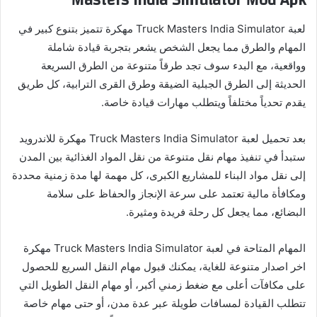
Masters India Simulator Mod Apk
لعبة Truck Masters India Simulator مهكرة تتميز بتنوع كبير في
المهام والطرق مما يجعل الشخص يشعر بتجربة قيادة شاملة
وواقعية، مع البدء سوف تجد طرقاً متنوعة من الطرق السريعة
الحديثة إلى الطرق الجبلية الضيقة وطرق القرى الترابية، كل طريق
يقدم تحدياً مختلفاً ويتطلب مهارات قيادة خاصة.
بعد تحميل لعبة Truck Masters India Simulator مهكرة للاندرويد
ستبدأ في تنفيذ مهام نقل متنوعة من نقل المواد الغذائية بين المدن
إلى نقل مواد البناء للمشاريع الكبرى، كل مهمة لها مدة زمنية محددة
ومكافأة مالية تعتمد على سرعة الإنجاز والحفاظ على سلامة
البضائع، مما يجعل كل رحلة فريدة ومثيرة.
المهام المتاحة في لعبة Truck Masters India Simulator مهكرة
اخر اصدار متنوعة للغاية، يمكنك قبول مهام النقل السريع للحصول
على مكافآت أعلى مع ضغط زمني أكبر، أو مهام النقل الطويل التي
تتطلب القيادة لمسافات طويلة عبر عدة مدن، أو حتى مهام خاصة