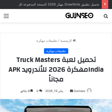
تحميل تطبيق DrawNote مهكر 2026 النسخة المدفوعة للأندرويد مجاناً
بحث
الق
عن
الرئيسية
/
تطبيقات مهكرة
تطبيقات مهكرة
تحميل لعبة Truck Masters
Indiaمهكرة 2026 للأندرويد APK
مجاناً
أرسل
Guinseo
يناير 19, 2026
0
8 دقائق
بريدا
إلكترونيا