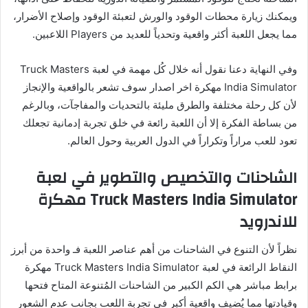
ويمكنك زيارة محطات الوقود والورش لتعبئة الوقود وإصلاح الأضرار،
مما يجعل اللعبة أكثر واقعية وتحدياً للعديد من Players اللاعبين.
وفي النهاية دعنا نقول أنه خلال كُل مهمة في لعبة Truck Masters
India Simulator مهكرة اخر اصدار سوف تشعر بالواقعية والإنجاز
لأن كل رحلة مختلفة والطرق مليئة بالتحديات والمفاجآت، وبالرغم
من بساطة الفكرة إلا أن اللعبة رائعة في خلق تجربة إدمانية تجعلك
تعود للعب مراراً وتكراراً في الدول العربية وحول العالم.
الشاحنات والتخصيص والتطوير في لعبة
Truck Masters India Simulator مهكرة
للاندرويد
نظراً لأن التنوع في الشاحنات من أهم عناصر اللعبة فـ واحدة من أبرز
النقاط الرائعة في لعبة Truck Masters India Simulator مهكرة
برابط مباشر هي الكم الكبير من الشاحنات المُتنوعة المتاح فتحها
وقيادتها مما يُضيف واقعية أكبر في تجربة اللعب بجانب عدم الشعور