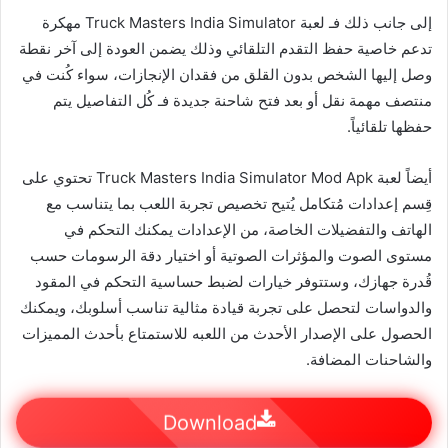
إلى جانب ذلك فـ لعبة Truck Masters India Simulator مهكرة
تدعم خاصية حفظ التقدم التلقائي وذلك يضمن العودة إلى آخر نقطة
وصل إليها الشخص بدون القلق من فقدان الإنجازات، سواء كُنت في
منتصف مهمة نقل أو بعد فتح شاحنة جديدة فـ كُل التفاصيل يتم
حفظها تلقائياً.
أيضاً لعبة Truck Masters India Simulator Mod Apk تحتوي على
قِسم إعدادات مُتكامل يُتيح تخصيص تجربة اللعب بما يتناسب مع
الهاتف والتفضيلات الخاصة، من الإعدادات يمكنك التحكم في
مستوى الصوت والمؤثرات الصوتية أو اختيار دقة الرسومات حسب
قُدرة جهازك، وستتوفر خيارات لضبط حساسية التحكم في المقود
والدواسات لتحصل على تجربة قيادة مثالية تناسب أسلوبك، ويمكنك
الحصول على الإصدار الأحدث من اللعبه للاستمتاع بأحدث المميزات
والشاحنات المضافة.
Download