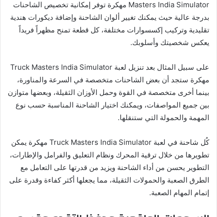
Masters India Simulator مهكرة توفر إمكانية تخصيص الشاحنات
بدرجة عالية حيث يمكنك تغيير ألوان الشاحنة وإضافة ديكورات هندية
تقليدية وتركيب إكسسوارات مختلفة، كل قطعة تمنح مظهراً فريداً
يعكس شخصيتك وأسلوبك.
على سبيل المثال بعد تنزيل لعبة Truck Masters India Simulator
مهكرة ستجد أن بعض الشاحنات متخصصة في السرعة والمناورة،
بينما أخرى متخصصة في القوة وحمل الأوزان الثقيلة، وبعضها متوازن
بين جميع المواصفات، ويمكنك اختيار الشاحنة المناسبة حسب نوع
المهمة والحمولة التي ستنقلها.
كُل شاحنة في لعبة Truck Masters India Simulator مهكرة يمكن
تطويرها من خلال ترقية المحرك ونظام التعليق والفرامل والإطارات،
التطوير يحسن من أداء الشاحنة ويزيد من قدرتها على التعامل مع
الطرق الصعبة والحمولات الثقيلة، مما يجعلها أكثر كفاءة وقدرة على
إتمام المهام الصعبة.