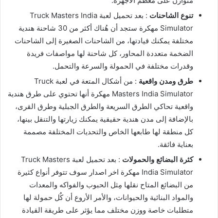
متوازن على معظم الأجهزة.
تنوع الشاحنات
: بعد تحميل لعبة Truck Masters India
Simulator مهكرة ستجد أن هُناك أكثر من 30 شاحنة هندية
مختلفة يمكنك قيادتها، من الشاحنات الصغيرة إلى الشاحنات
الضخمة متعددة المحاور، كل شاحنة لها مواصفات فريدة
وقدرات مختلفة في الحمولة والسرعة والتحمل.
طرق ومدن واقعية
: من أشكال المتعة في لعبة Truck
Masters India Simulator مهكرة أنها تحتوي على طرق هندية
واقعية تحاكي الطرق السريعة والطرق الجبلية وطرق القرى،
بالإضافة إلى مدن هندية حقيقية يمكنك زيارتها والتنقل بينها،
كل منطقة لها طابعها الخاص والتحديات المختلفة مصممة
بعناية فائقة.
كثرة البضائع والحمولات
: بعد تحميل لعبة Truck Masters
India Simulator مهكرة اخر اصدار سوف تتوفر أنواع كثيرة
من البضائع المتاح نقلها مِثل الحبوب والفواكه والمعدات
والمواد البنائية والحيوانات، والأمر الأروع أن كٌل حمولة لها
متطلبات خاصة ووزن مختلف مما يؤثر على طريقة القيادة