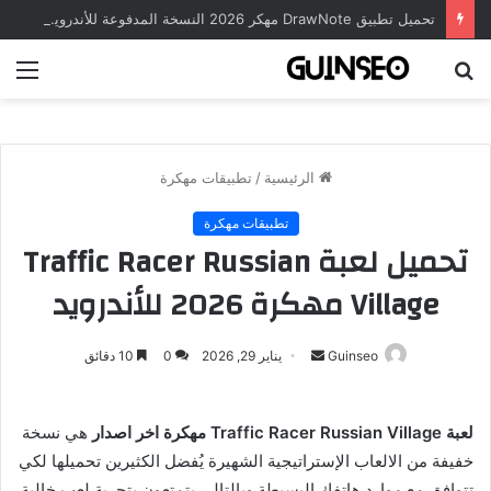
تحميل تطبيق DrawNote مهكر 2026 النسخة المدفوعة للأندرويد مجاناً
بحث
الق
عن
الرئيسية
/
تطبيقات مهكرة
تطبيقات مهكرة
تحميل لعبة Traffic Racer Russian
Village مهكرة 2026 للأندرويد
أرسل
Guinseo
يناير 29, 2026
0
10 دقائق
بريدا
إلكترونيا
لعبة Traffic Racer Russian Village مهكرة اخر اصدار
هي نسخة
خفيفة من الالعاب الإستراتيجية الشهيرة يُفضل الكثيرين تحميلها لكي
تتوافق مع موارد هاتفك البسيطة وبالتالي يتمتعون بتجربة لعب خالية