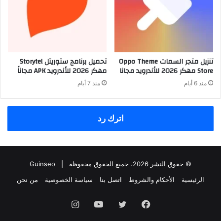
تنزيل متجر السمات Oppo Theme
تحميل برنامج ستوريتل Storytel
Store مهكر 2026 للأندرويد مجانا
مهكر 2026 للأندرويد APK مجاناً
منذ 6 أيام
منذ 7 أيام
اترك رد
© حقوق النشر 2026، جميع الحقوق محفوظة |
Guinseo
الرئيسية
الأحكام والشروط
اتصل بنا
سياسة الخصوصية
من نحن
فيسبوك
تويتر
يوتيوب
انستقرام