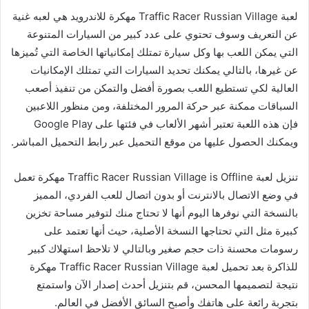
لعبة Traffic Racer Russian Village مهكرة للاندرويد هي لعبه غنية
عن التعريف وسوف تحتوي على عدد كبير من السيارات المتنوعة
التي يمكن اللعب بها وكل سيارة تمتلك إمكانياتها الخاصة التي تُميزها
عن غيرها، بالتالي يمكنك تحديد السيارات التي تمتلك الإمكانيات
العالية لكي تستطيع اللعب بصورة أفضل والتمكن من تنفيذ أصعب
السباقات ممكنة عبر حركة المرور المختلفة، ومن منظور اللاعبين
فإن هذه اللعبة تعتبر أشهر الألعاب في فئتها على Google Play
ويمكنك الحصول عليها من موقع التحميل عبر رابط التحميل المباشر.
تنزيل لعبة Traffic Racer Russian Village is Offline مهكرة تعمل
في وضع الاتصال بالانترنت أو بدون اتصال للعب الفردي، المميز
بالنسخة التي نوفرها اليوم أنها لا تحتاج منك لتوفير مساحة تخزين
كبيرة مثل التي تحتاجها النسخة الأصلية، حيث أنها تعتمد على
رسومات محسنة ذات حجم صغير وبالتالي لا تلاحظ استهلاك كبير
للذاكرة بعد تحميل لعبة Traffic Racer Russian Village مهكرة
نتيجة لتصميمها المحسن، قم بتنزيل أحدث إصدار الآن واستمتع
بتجربة رائعة على هاتفك وأصبح السائق الأفضل في العالم.