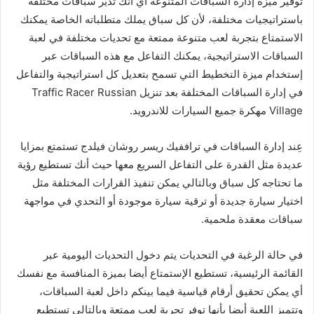
توفير ميزة إدارة السباقات المتنوعة أي أنك تدير سباقات مختلفة
باستراتيجيات مختلفة، لأن كل سباق يملك متطلباته الخاصة يمكنك
الاستمتاع بتجربة لعب متنوعة ممتعة مع تحديات مختلفة في لعبة
السباقات الاستراتيجية، يمكنك التفاعل مع هذه السباقات عبر
إستخدام ميزة التخطيط التي تسمح بتعديل كل استراتيجية والتفاعل
في إدارة السباقات المختلفة بعد تنزيل Traffic Racer Russian
Village مهكرة جميع السيارات للاندرويد.
عِند إدارة السباقات في تراففيك ريسر روشان فيلدج تستمتع بمزايا
عديدة مثل القدرة على التفاعل السريع معها حيث أنك تستطيع رؤية
ما تحتاجه كل سباق وبالتالي يمكن تنفيذ القرارات المختلفة مثل
اختيار سيارة جديدة أو ترقية سيارة موجودة أو التحدي في مواجهة
سباقات معقدة ملحمية.
في حالة الرغبة في التحديات يتم دخول التحديات اليومية عبر
القائمة الرئيسية، تستطيع الإستمتاع أيضا بميزة المنافسة مع نفسك
أي يمكن تحقيق أرقام قياسية فيما بينكم داخل لعبة السباقات،
وتتميز اللعبة أيضا بأنها توفر تجربة لعب ممتعة وبالتالي تستطيع