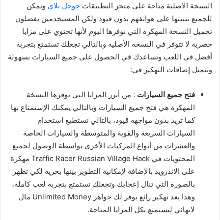
النسخة الاصلية متاحة على متجر التطبيقات
جوجل بلاي
ويمكن
للجميع تثبيتها على هواتفهم بدون قيود ولكن المستخدمين يفضلون
تحميل النسخة المهكرة التي نوفرها اليوم لأنها تحتوي على مزايا
حصرية لا تتوفر في النسخة الأصلية وبالتالي تجعلك تستمتع بتجربة
أفضل في اللعب وتساعدك في الحصول على جميع السيارات بسهولة
وتتمثل إضافات التهكير في:
فتح جميع السيارات
: من أبرز المزايا التي توفرها النسخة
المهكرة هي فتح جميع السيارات وبالتالي يمكنك الإستمتاع بها
كما تريد بدون مواجهة قيود، بالتالي تستطيع استخدام
السيارات السريعة والقوية والمتوسطة والسيارات الخاصة
والعشرات من أنواع المركبات الأخرى بواسطة الوصول لجميع
المحتويات في Traffic Racer Russian Village Hack مهكرة
على الاندرويد بالإضافة لإمكانية التطوير بينها بحرية لكي تظهر
بالصورة التي تنال إعجابك وتجعلك تستمتع بتجربة لعب كاملة،
وهذا يعد تهكير رائع يوفر لك جواهر Unlimited Money مال
لانهائي لتستمتع بكل المزايا المتاحة.