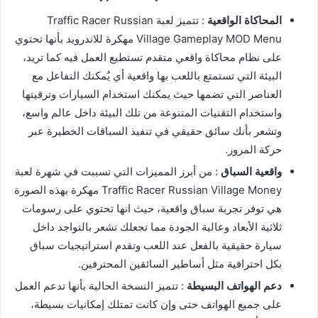
المحاكاة الواقعية
: تتميز لعبة Traffic Racer Russian
Village Gameplay MOD Menu مهكرة للاندرويد بأنها تحتوي
على نظام محاكاة واقعي متقدم تستطيع العمل فيه كما تريد،
البيئة التي تستمتع باللعب بها واقعية أي يٌمكنك التفاعل مع
العناصر التي تضمها حيث يمكنك استخدام السيارات وترقيتها
واستخدام التقنيات المتنوعة من تلك البيئة داخل عالم واسع،
وتشعر بأنك سائق حقيقي في تنفيذ السباقات الخطيرة عبر
حركة المرور.
واقعية السباق
: من أبرز المميزات التي تسببت في شهرة لعبة
Traffic Racer Russian Village Money مهكرة بهذه الصورة
هي توفر تجربة سباق واقعية، حيث انها تحتوي على رسومات
ثلاثية الأبعاد وعالية الجودة مما تجعلك تشعر بالتواجد داخل
سيارة حقيقية بالفعل عند اللعب وتقدم استراتيجيات سباق
بكل احترافية مثل أساطير السائقين المحترفين.
دعم الهواتف البسيطة
: تتميز النسخة الحالية بأنها تدعم العمل
على جميع الهواتف حتى وإن كانت تمتلك إمكانيات بسيطة،