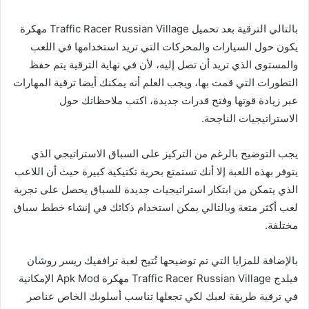
بالتالي الترقية بعد تحميل Traffic Racer Russian Village مهكرة
يكون حول السيارات والمحركات التي تريد استخدامها في اللعب
والمستوى الذي تريد أن تصل إليه، لأن في نهاية الترقية يتم حفظ
التطورات التي قمت بها، ويجب العلم أنه يمكنك أيضا ترقية المهارات
عبر زيادة قوتها وفتح قدرات جديدة، اكتب ملاحظاتك حول
الاستراتيجيات الناجحة.
يجب التوضيح بالرغم من التركيز على السباق الاستراتيجي الذي
يتوفر بهذه اللعبة إلا أنك تستمتع بحرية تكتيكية كبيرة حيث أن اللاعب
الذي يتمكن من ابتكار استراتيجيات جديدة للسباق يحصل على تجربة
لعب أكثر متعة وبالتالي يمكن استخدام ذكائك في إنشاء خطط سباق
مختلفة.
بالإضافة للمزايا التي تم توضيحها تُتيح لعبة تراففيك ريسر روشان
فيلدج Traffic Racer Russian Village مهكرة Apk Mod الإمكانية
في ترقية طريقة لعبك لكي تجعلها تناسب أسلوبك الخاص عناصر