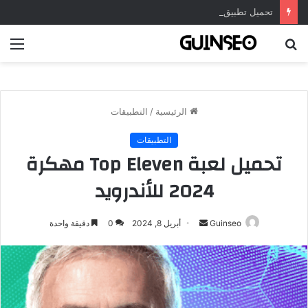
تحميل تطبيق DrawNote مهكر 2026 النسخة المدفوعة للأندرويد مجاناً
بحث
الق
عن
الرئيسية
/
التطبيقات
التطبيقات
تحميل لعبة Top Eleven مهكرة
2024 للأندرويد
أرسل
Guinseo
أبريل 8, 2024
0
دقيقة واحدة
بريدا
إلكترونيا