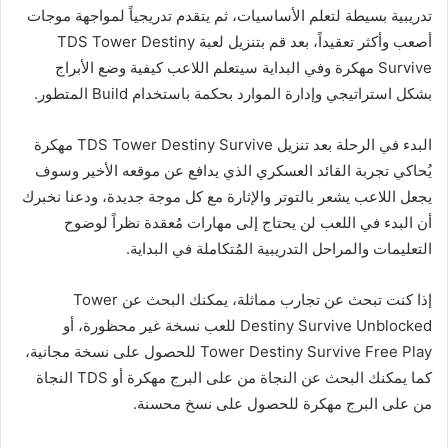
تدريبية بسيطة لتعلم الأساسيات، ثم يتقدم تدريجياً لمواجهة موجات
أصعب وأكثر تعقيداً، بعد قم بتنزيل لعبة TDS Tower Destiny
Survive مهكرة وفي البداية سيتعلم اللاعب كيفية وضع الأبراج
بشكل استراتيجي وإدارة الموارد بحكمة باستخدام Build المتطور.
البدء في الرحلة بعد تنزيل TDS Tower Destiny Survive مهكرة
يُحاكي تجربة القائد العسكري الذي يدافع عن موقعه الأخير وسوف
يجعل اللاعب يشعر بالتوتر والإثارة مع كل موجة جديدة، ودعنا نخبرك
أن البدء في اللعب لن يحتاج إلى مهارات مُعقدة نظراً لوضوح
التعليمات والمراحل التدريبية المُتكاملة في البداية.
إذا كنت تبحث عن تجارب مماثلة، يمكنك البحث عن Tower
Destiny Survive Unblocked للعب نسخة غير محظورة، أو
Tower Destiny Survive Free Play للحصول على نسخة مجانية،
كما يمكنك البحث عن النجاة من على البرج مهكرة أو TDS النجاة
من على البرج مهكرة للحصول على نسخ محسنة.