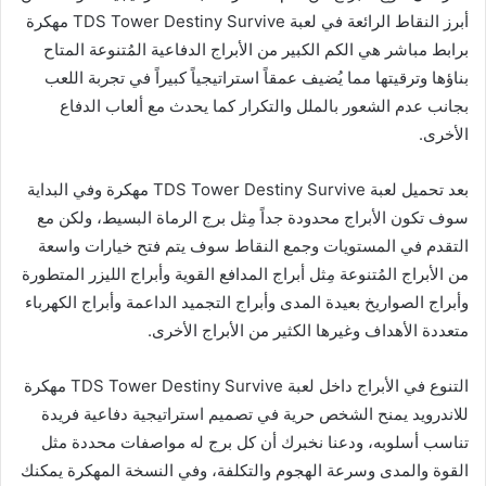
أبرز النقاط الرائعة في لعبة TDS Tower Destiny Survive مهكرة
برابط مباشر هي الكم الكبير من الأبراج الدفاعية المُتنوعة المتاح
بناؤها وترقيتها مما يُضيف عمقاً استراتيجياً كبيراً في تجربة اللعب
بجانب عدم الشعور بالملل والتكرار كما يحدث مع ألعاب الدفاع
الأخرى.
بعد تحميل لعبة TDS Tower Destiny Survive مهكرة وفي البداية
سوف تكون الأبراج محدودة جداً مِثل برج الرماة البسيط، ولكن مع
التقدم في المستويات وجمع النقاط سوف يتم فتح خيارات واسعة
من الأبراج المُتنوعة مِثل أبراج المدافع القوية وأبراج الليزر المتطورة
وأبراج الصواريخ بعيدة المدى وأبراج التجميد الداعمة وأبراج الكهرباء
متعددة الأهداف وغيرها الكثير من الأبراج الأخرى.
التنوع في الأبراج داخل لعبة TDS Tower Destiny Survive مهكرة
للاندرويد يمنح الشخص حرية في تصميم استراتيجية دفاعية فريدة
تناسب أسلوبه، ودعنا نخبرك أن كل برج له مواصفات محددة مثل
القوة والمدى وسرعة الهجوم والتكلفة، وفي النسخة المهكرة يمكنك