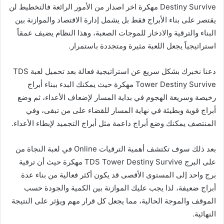
Destiny Survive مهكرة اخر اصدار من الأمور الرائعة فالتخطيط لن
يقتصر على بناء الأبراج فقط بل يشمل إدارة الاقتصاد والموازنة بين
البناء والترقية والادخار للموجات الصعبة، وهذا النظام يضيف عمقاً
استراتيجياً يجعل اللعبة مثيرة ومتجددة باستمرار.
دعنا نخبرك بشكل سريع عن استراتيجية فعالة بعد تحميل لعبة TDS
Tower Destiny Survive مهكرة حيث يمكنك البدء ببناء أبراج
رخيصة وسريعة الهجوم في بداية المسار لإضعاف الأعداء، ثم وضع
أبراج قوية وبطيئة في نهاية المسار للقضاء على من تبقى، وفي
المنتصف يمكنك وضع أبراج داعمة مثل أبراج التجميد لإبطاء الأعداء.
بعد ذلك سوف تكتشف أهمية الترقيات Online في لعبة النجاة من
على البرج TDS Tower Destiny Survive مهكرة حيث أن ترقية
برج واحد إلى المستوى الأقصى قد يكون أكثر فعالية من بناء عدة
أبراج ضعيفة، لذا يجب عليك الموازنة بين الكمية والجودة حسب
الموقف والموجة الحالية، مما يجعل كل قرار مهم ويؤثر على النتيجة
النهائية.