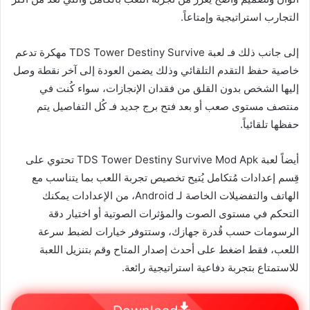
التجارب استراتيجية وإمتاعاً.
إلى جانب ذلك فـ لعبة TDS Tower Destiny Survive مهكرة تدعم
خاصية حفظ التقدم التلقائي وذلك يضمن العودة إلى آخر نقطة وصل
إليها الشخص بدون القلق من فقدان الإنجازات، سواء كُنت في
منتصف مستوى صعب أو بعد فتح برج جديد فـ كُل التفاصيل يتم
حفظها تلقائياً.
أيضاً لعبة TDS Tower Destiny Survive Mod Apk تحتوي على
قِسم إعدادات مُتكامل يُتيح تخصيص تجربة اللعب بما يتناسب مع
الهاتف والتفضيلات الخاصة لـ Android، من الإعدادات يمكنك
التحكم في مستوى الصوت والمؤثرات الصوتية أو اختيار دقة
الرسومات حسب قُدرة جهازك، وستتوفر خيارات لضبط سرعة
اللعب، فقط اضغط على أحدث إصدار المتاح وقم بتنزيل اللعبة
للاستمتاع بتجربة دفاعية استراتيجية رائعة.
Download