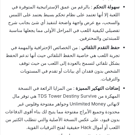
سهولة التحكم
: بالرغم من عمق الإستراتيجية المتوفرة في
اللعبة إلا أنها تعتمد على نظام تحكم بسيط يعتمد على اللمس
والسحب، مع عرض واجهة واضحة لتنفيذ أي شئ بجانب شرح
تفصيلي لكيفية اللعب في المراحل الأولى مما يجعلها مناسبة
للمبتدئين والمحترفين.
حفظ التقدم التلقائي
: من الخصائص الإحترافية والمهمة في
تجربة اللعب هي خاصية الحفظ التلقائي حيث أنها تدعم الحفظ
بشكل تلقائي لتسمح بالعودة إلى اللعب من حيث توقف
الشخص بدون فقدان أي بيانات أو تقدم في المستويات
والترقيات.
إضافات التهكير المميزة
: من المزايا الرائعة في النسخة
المهكرة من TDS Tower Destiny Survive هي توفر مال
لانهائي Unlimited Money وجواهر مفتوحة وفلوس غير
محدودة وجميع الأبراج مفتوحة مما يتيح لك بناء أقوى الدفاعات
بدون قيود، على عكس النسخة الأصلية والتي تتطلب الكثير من
اللعب أو أموال Hack حقيقية لفتح الترقيات القوية.