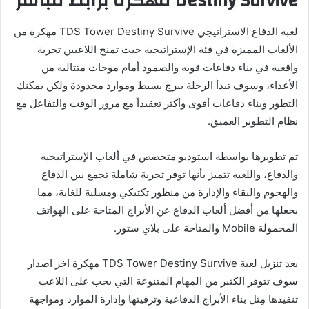
Destiny Survive مهكرة برابط مباشر
لعبة الدفاع الاستراتيجي TDS Tower Destiny Survive مهكرة من
الألعاب المميزة في فئة الإستراتيجية حيث تمنح اللاعبين تجربة
واقعية في بناء دفاعات قوية والصمود أمام موجات متتالية من
الأعداء، وسوف تبدأ الرحلة ببرج بسيط وموارد محدودة ولكن يمكنك
التطور وبناء دفاعات أقوى وأكثر تعقيداً مع مرور الوقت والتفاعل مع
نظام التطوير العميق.
تم تطويرها بواسطة استوديو متخصص في ألعاب الإستراتيجية
والدفاع، واللعبه تتميز بأنها توفر تجربة شاملة تجمع بين الدفاع
والهجوم والبقاء والإدارة من منظور تكتيكي ومسلية للغاية، مما
يجعلها من أفضل ألعاب الدفاع عن الأبراج المتاحة على الهواتف
المحمولة Mobile والمتاحة على بلاي ستور.
بعد تنزيل لعبة TDS Tower Destiny Survive مهكرة اخر اصدار
سوف تتوفر الكثير من المهام المتنوعة التي يجب على اللاعب
تنفيذها مِثل بناء الأبراج الدفاعية وترقيتها وإدارة الموارد ومواجهة