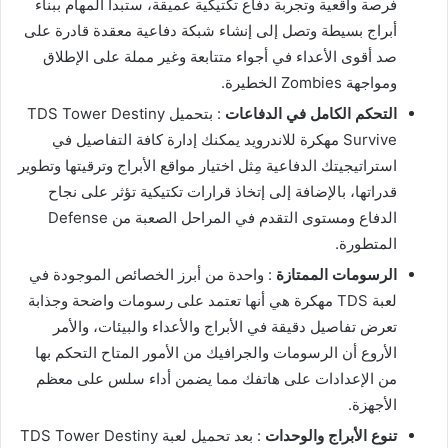
فرصة واقعية وتجربة دفاع تكتيكية عميقة، ستبدأ المهام ببناء
أبراج بسيطة وتصل إلى إنشاء شبكة دفاعية معقدة قادرة على
صد أقوى الأعداء في أجواء متتابعة وغير مملة على الإطلاق
ومواجهة Zombies الخطيرة.
التحكم الكامل في الدفاعات
: بتحميل TDS Tower Destiny
Survive مهكرة للاندرويد يمكنك إدارة كافة التفاصيل في
استراتيجيتك الدفاعية مِثل اختيار مواقع الأبراج وترقيتها وتطوير
قدراتها، بالإضافة إلى إتخاذ قرارات تكتيكية تؤثر على نجاح
الدفاع ومستوى التقدم في المراحل الصعبة من Defense
المتطورة.
الرسومات الممتازة
: واحدة من أبرز الخصائص الموجودة في
لعبة TDS مهكرة هي أنها تعتمد على رسومات واضحة وجذابة
تعرض تفاصيل دقيقة في الأبراج والأعداء والبيئات، والأمر
الأروع أن الرسومات والجرافيك من الأمور المتاح التحكم بها
من الإعدادات على هاتفك مما يضمن أداء سلس على معظم
الأجهزة.
تنوع الأبراج والوحدات
: بعد تحميل لعبة TDS Tower Destiny