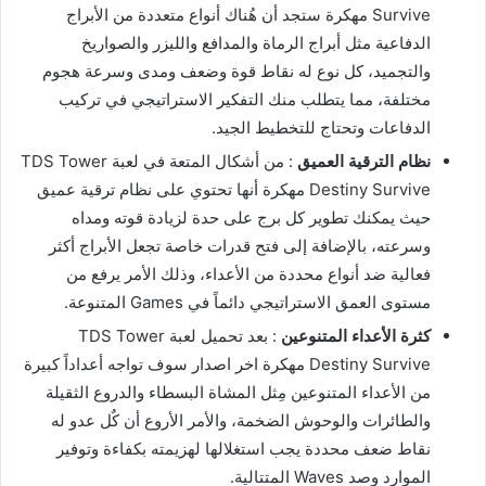
Survive مهكرة ستجد أن هُناك أنواع متعددة من الأبراج
الدفاعية مثل أبراج الرماة والمدافع والليزر والصواريخ
والتجميد، كل نوع له نقاط قوة وضعف ومدى وسرعة هجوم
مختلفة، مما يتطلب منك التفكير الاستراتيجي في تركيب
الدفاعات وتحتاج للتخطيط الجيد.
نظام الترقية العميق
: من أشكال المتعة في لعبة TDS Tower
Destiny Survive مهكرة أنها تحتوي على نظام ترقية عميق
حيث يمكنك تطوير كل برج على حدة لزيادة قوته ومداه
وسرعته، بالإضافة إلى فتح قدرات خاصة تجعل الأبراج أكثر
فعالية ضد أنواع محددة من الأعداء، وذلك الأمر يرفع من
مستوى العمق الاستراتيجي دائماً في Games المتنوعة.
كثرة الأعداء المتنوعين
: بعد تحميل لعبة TDS Tower
Destiny Survive مهكرة اخر اصدار سوف تواجه أعداداً كبيرة
من الأعداء المتنوعين مِثل المشاة البسطاء والدروع الثقيلة
والطائرات والوحوش الضخمة، والأمر الأروع أن كٌل عدو له
نقاط ضعف محددة يجب استغلالها لهزيمته بكفاءة وتوفير
الموارد وصد Waves المتتالية.