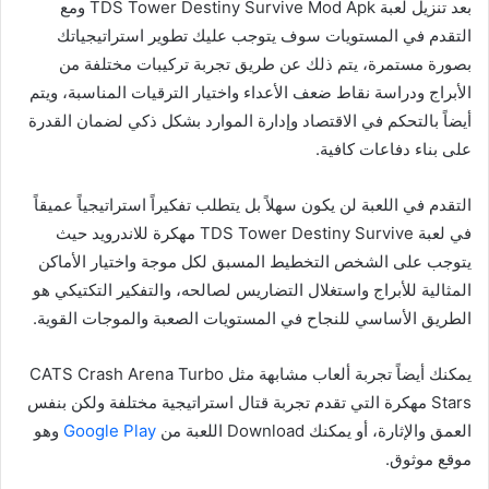
بعد تنزيل لعبة TDS Tower Destiny Survive Mod Apk ومع
التقدم في المستويات سوف يتوجب عليك تطوير استراتيجياتك
بصورة مستمرة، يتم ذلك عن طريق تجربة تركيبات مختلفة من
الأبراج ودراسة نقاط ضعف الأعداء واختيار الترقيات المناسبة، ويتم
أيضاً بالتحكم في الاقتصاد وإدارة الموارد بشكل ذكي لضمان القدرة
على بناء دفاعات كافية.
التقدم في اللعبة لن يكون سهلاً بل يتطلب تفكيراً استراتيجياً عميقاً
في لعبة TDS Tower Destiny Survive مهكرة للاندرويد حيث
يتوجب على الشخص التخطيط المسبق لكل موجة واختيار الأماكن
المثالية للأبراج واستغلال التضاريس لصالحه، والتفكير التكتيكي هو
الطريق الأساسي للنجاح في المستويات الصعبة والموجات القوية.
يمكنك أيضاً تجربة ألعاب مشابهة مثل CATS Crash Arena Turbo
Stars مهكرة التي تقدم تجربة قتال استراتيجية مختلفة ولكن بنفس
العمق والإثارة، أو يمكنك Download اللعبة من
Google Play
وهو
موقع موثوق.