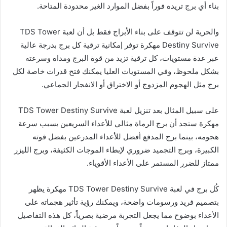
بناء أي برج تريده فوراً بفضل الموارد الغير محدودة المتاحة.
والحرية لن تتوقف على بناء الأبراج فقط بل أن لعبة TDS Tower
Destiny Survive مهكرة توفر إمكانية ترقية كل برج بدرجة عالية
عبر عدة مستويات، كل ترقية تزيد من قوة البرج ومداه وسرعته
بشكل ملحوظ، وفي المستويات العليا يمكنك فتح قدرات خاصة لكل
برج مثل الهجوم المزدوج أو الاختراق أو الانفجار الجماعي.
على سبيل المثال بعد تنزيل لعبة TDS Tower Destiny Survive
مهكرة ستجد أن برج الرماة مثالي للأعداء السريعين بسبب سرعة
هجومه، بينما برج المدفع أفضل للأعداء المدرعين بفضل قوته
الكبيرة، وبرج التجميد ضروري لإبطاء الموجات الكثيفة، وبرج الليزر
ممتاز للضرر المستمر على الأعداء الأقوياء.
كُل برج في لعبة TDS Tower Destiny Survive مهكرة يظهر
بتصميم فريد ورسومات واضحة، ويمكنك رؤية تأثير هجماته على
الأعداء بوضوح مما يجعل التجربة مرضية بصرياً، كل هذه التفاصيل