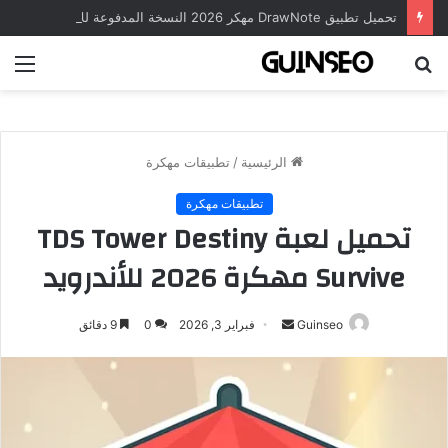
تحميل تطبيق DrawNote مهكر 2026 النسخة المدفوعة للأندرويد مجاناً
بحث
الق
عن
الرئيسية
/
تطبيقات مهكرة
تطبيقات مهكرة
تحميل لعبة TDS Tower Destiny
Survive مهكرة 2026 للأندرويد
أرسل
Guinseo
فبراير 3, 2026
0
9 دقائق
بريدا
إلكترونيا