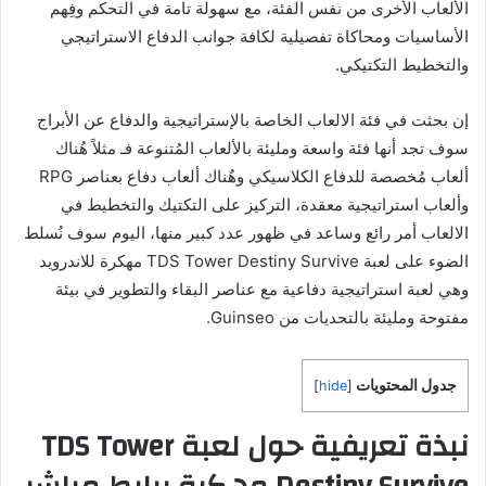
الألعاب الأخرى من نفس الفئة، مع سهولة تامة في التحكم وفِهم
الأساسيات ومحاكاة تفصيلية لكافة جوانب الدفاع الاستراتيجي
والتخطيط التكتيكي.
إن بحثت في فئة الالعاب الخاصة بالإستراتيجية والدفاع عن الأبراج
سوف تجد أنها فئة واسعة ومليئة بالألعاب المُتنوعة فـ مثلاً هُناك
ألعاب مُخصصة للدفاع الكلاسيكي وهٌناك ألعاب دفاع بعناصر RPG
وألعاب استراتيجية معقدة، التركيز على التكتيك والتخطيط في
الالعاب أمر رائع وساعد في ظهور عدد كبير منها، اليوم سوف نُسلط
الضوء على لعبة TDS Tower Destiny Survive مهكرة للاندرويد
وهي لعبة استراتيجية دفاعية مع عناصر البقاء والتطوير في بيئة
مفتوحة ومليئة بالتحديات من Guinseo.
جدول المحتويات
]
hide
[
نبذة تعريفية حول لعبة TDS Tower