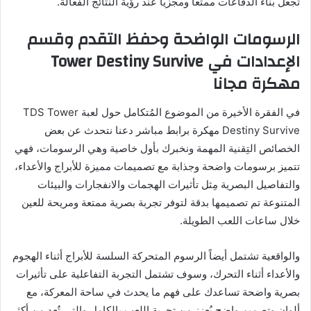
تجعل بناء الدفاعات ممتعاً ومجزياً عند رؤية النتائج الفعالة.
الرسومات الواضحة وحفظ التقدم وقسم
الإعدادات في Tower Destiny Survive
مهكرة مجانا
في الفقرة الأخيرة من الموضوع المُتكامل حول لعبة TDS Tower
Destiny Survive مهكرة برابط مباشر دعنا نتحدث عن بعض
الخصائص التِقنية المهمة ونخبرك بأول خاصية وهي الرسومات، فهي
تتميز برسومات واضحة وجذابة مع تصميمات مميزة للأبراج والأعداء،
والتفاصيل البصرية مِثل تأثيرات الهجمات والانفجارات والبيئات
المتنوعة تم تصميمها بدقة لتوفر تجربة بصرية ممتعة ومريحة للعين
خلال ساعات اللعب الطويلة.
والواقعية تشتمل أيضاً الرسوم المتحركة السلسة للأبراج أثناء الهجوم
والأعداء أثناء التحرك، وسوف تشتمل التجربة التفاعلية على تأثيرات
بصرية واضحة تساعدك على فهم ما يحدث في ساحة المعركة، مع
ألوان وتصميم واضح يُعزز من تجربة اللعب بالكامل والتي تُعد من أكثر