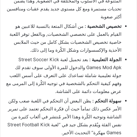
المتنوعة في الأسلوب والمختلفة في الصعوبة, وهذا يضمن
تحديات مستمرة ومع كل مستوى جديد يقدم عقبات ومنافسين
أكثر صعوبة
تخصيص الشخصية :
من أشكال المتعة بالنسبة للاعبين هو
القيام بالعمل على تخصصي الشخصيات, وبالفعل توفر اللعبة
خاصية تخصيص الشخصيات بشكل كامل من حيث الملابس
الأحذية والإكسسوارات وشكل الكٌرة وما إلى ذلك.
الجولة التعليمية :
بعد تحميل لعبة Street Soccer Kick
Games Mod Apk والدخول للمرة الأولى سوف تقدم لك
جولة تعليمية شاملة تساعدك على التعرف على أسس اللعب
وفهم كيفية التحكم بالشخصية في توجيه الكٌرة إلى المرمى مع
عرض معلومات دائمة على الشاشة.
سهولة التحكم :
يظن البعض أن التحكم في اللعبة صعب ولكن
الأمر عكس ذلك تماماً حيث أن فكرة التحكم تعتمد على تمرير
الشاشة وتوجيه الكٌرة وهذا الأمر مٌنتشر في ألعاب كثيرة من
نفس الفئة ويٌقَدم بشكل جيد في “لعبة Street Football Kick
Games مهكرة” التحديث الأخير.