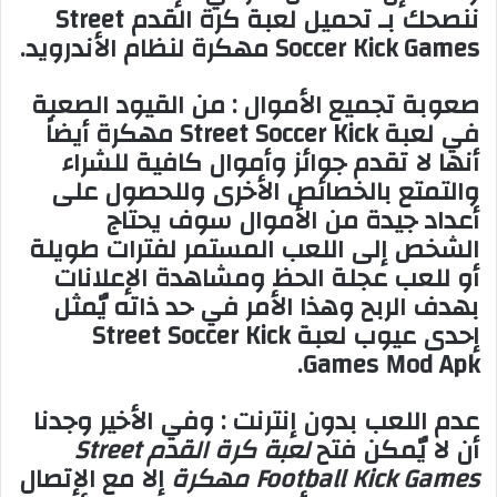
ننصحك بـ تحميل لعبة كرة القدم Street
Soccer Kick Games مهكرة لنظام الأندرويد.
صعوبة تجميع الأموال : من القيود الصعبة
في لعبة Street Soccer Kick مهكرة أيضاً
أنها لا تقدم جوائز وأموال كافية للشراء
والتمتع بالخصائص الأخرى وللحصول على
أعداد جيدة من الأموال سوف يحتاج
الشخص إلى اللعب المستمر لفترات طويلة
أو للعب عجلة الحظ ومشاهدة الإعلانات
بهدف الربح وهذا الأمر في حد ذاته يٌمثل
إحدى عيوب لعبة Street Soccer Kick
Games Mod Apk.
عدم اللعب بدون إنترنت : وفي الأخير وجدنا
أن لا يٌمكن فتح
لعبة كرة القدم Street
Football Kick Games مهكرة
إلا مع الإتصال