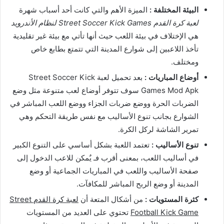
البيئة المختلفة :
الميزة الأهم والتي كانت أحد أسباب شهرة
لعبة كرة القدم Street Soccer Kick Games لنظام الأندرويد
هي الإختلاف في بيئة اللعب حيث أنها تأتي مع بيئة غير تقليدية
تأخذ اللاعبين إلى شوارع المدينة التي تتمتع بطابع خاص
ومختلف.
أوضاع المباريات :
بعد تحميل لعبة Street Soccer Kick
Games Mod Apk سوف تتوفر أوضاع لعب متنوعة مثل وضع
الضربات الحرة ووضع ضربات الجزاء ووضع اللعب المباشر في
الشوارع بجانب تنوع الأساليب مع نفس طريقة التحكم وهي
تمرير الشاشة لركل الكرة.
تنوع الأساليب :
تعتمد اللعبة بشكل أساسي على التنوع الكبير
في أساليب اللعب، بمعنى أقرب فـ يٌمكن للاعب الدخول إلى
صفحة الأساليب واللعب في المباريات الجماعية أو وضع
المدينة أو وضع الربح المباشر للمكافآت.
كثرة المستويات :
من أشكال المتعة أن
لعبة كرة القدم Street
Football Kick Game
تحتوي على العديد من المستويات