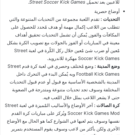
للاعبين بعد
تحميل Street Soccer Kick Games
.
أوضاع حصرية
التحديات :
تقدم اللعبة مجموعة من التحديات المتنوعة والتي
تتطلب من اللاعب إكمال مهمة أو هدف مٌحدد للحصول على
المكافآت والفوز, يٌمكن أن تشمل التحديات تحقيق أهداف
معينة في المباريات أو الفوز بالجولات مع تصويب الكرة بشكل
مٌعين أو ضرب شئ مٌعين خلال ركل الكٌرة في لعبة Street
Soccer Kick Games مهكرة للاندرويد.
وضع المدينة :
وضع مٌختلف وحصري في لعبة كرة قدم Street
Football Kick Games وبه يٌمكن البدء في التحرك داخل
المدينة بالشخصية الأساسية مع قبول أو عدم قبول التحديات
المختلفة وسوف تجد تحديات متنوعة ومتدرجة في الصعوبة
حتى لا يشعر اللاعب بملل خلال اللعب فيه.
كرة الصالات :
آخر الأوضاع والأساليب المٌميزة في لعبة Street
Soccer Kick Games Mod ويُركز على مباريات كرة القدم
نفسها وسوف يتم لعبها في الشوارع كما هو الحال مع الأوضاع
الأخرى ولكن بأكثر من لاعب وسوف يقوم المستخدم بتمرير