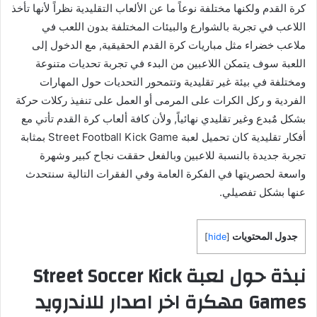
كرة القدم ولكنها مختلفة نوعاً ما عن الألعاب التقليدية نظراً لأنها تأخذ
اللاعب في تجربة بالشوارع والبيئات المختلفة بدون اللعب في
ملاعب خضراء مثل مباريات كرة القدم الحقيقية, مع الدخول إلى
اللعبة سوف يتمكن اللاعبين من البدء في تجربة تحديات متنوعة
ومختلفة في بيئة غير تقليدية وتتمحور التحديات حول المهارات
الفردية و ركل الكرات على المرمى أو العمل على تنفيذ ركلات حركة
بشكل مٌبدع وغير تقليدي نهائياً, ولأن كافة ألعاب كرة القدم تأتي مع
أفكار تقليدية كان تحميل لعبة Street Football Kick Game بمثابة
تجربة جديدة بالنسبة للاعبين وبالفعل حققت نجاح كبير وشهرة
واسعة لحصريتها في الفكرة العامة وفي الفقرات التالية سنتحدث
عنها بشكل تفصيلي.
جدول المحتويات
]
hide
[
نبذة حول لعبة Street Soccer Kick
Games مهكرة اخر اصدار للاندرويد