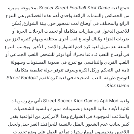
تتمتع
لعبة Soccer Street Football Kick Game
بمجموعة مميزة
من الخصائص والسمات الرائعة وإحدى أهم هذه الخصائص هي التنوع
الرائع والمختلف في أوضاع لعب تتمحور حول بيئة الشوارع, يٌمكن
للاعبين الدخول في مباريات متكاملة أو تحديات الرحلات الحرة أو
ضربات الجزاء وهٌناك أوضاع لعب أخرى مختلفة ومهام كثيرة تٌعزز من
المتعة بعد تنزيل لعبة كرة قدم الشوارع الإصدار الأخير, وبجانب التنوع
في أوضاع اللعب فـ دعنا نخبرك أنها توفر للشخص اللعب الجماعي أو
اللعب الفردي والتنافسي مع تدرج في صعوبة المستويات وسهولة
تامة في التحكم وركل الكرة وسوف تتوفر جولة تعليمية متكاملة
لتوضح طريقة اللعب الصحيحة في
لعبة كرة القدم Street Football
.
Kick Game
ولعبة Street Soccer Kick Games Apk Mod تأتي مع رسومات
ثلاثية الأبعاد عالية الجودة وتصميمات مميزة بالنسبة للشخصيات
والملاعب الموجودة في الشوارع وهذا الأمر يٌعزز من الواقعية بقدر
كبير بجانب عدم الشعور بالملل بالنسبة للجرافيك الغير جيد, ولجعل
اللاعبين متحمسون لممارستها دائماً تم العمل على وضع تحديات