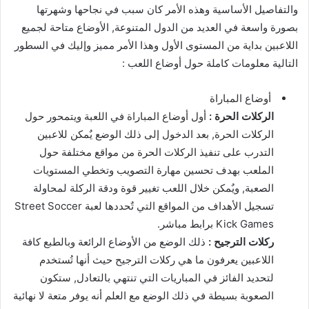
والتفاصيل الأساسية وهذه الأمر كان سبب في نجاحها وشهرتها
بصورة واسعة في العديد من الدول المتنوعة, الأوضاع متاحة لجميع
اللاعبين بداية من المستوى الأول وهذا الأمر مميز وإليك في السطور
التالية معلومات كاملة حول أوضاع اللعب :
أوضاع المباراة
الركلات الحرة :
أول أوضاع المباراة في اللعبة ويتمحور حول
الركلات الحرة, بعد الدخول إلى ذلك الوضع يٌمكن للاعبين
التدرب على تنفيذ الركلات الحرة من مواقع مختلفة حول
الملعب بهدف تحسين مهارة التصويب وتخطي المستويات
الصعبة, ويٌمكن خلال اللعب تغيير قوة ودقة الركلة لمحاولة
تسجيل الأهداف من المواقع التي تٌحددها لعبة Street Soccer
Kick Games برابط مباشر.
ركلات الترجيح :
ذلك الوضع من الأوضاع الرائعة وبالطبع كافة
اللاعبين يعرفون ما هي ركلات الترجيح حيث أنها تُستخدم
لتحديد الفائز في المباريات التي تنتهي بالتعادل, ستكون
الصعوبة بسيطة في ذلك الوضع مع العلم أنه يوفر متعة لا نهائية