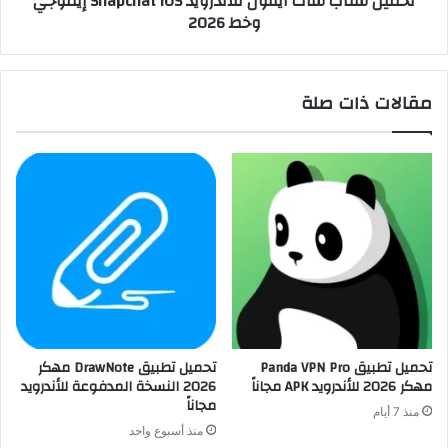
تحميل سناب شات ايفون للاندرويد Snapchat IOS إيموجي
وخط 2026
مقالات ذات صلة
تحميل تطبيق Panda VPN Pro
تحميل تطبيق DrawNote مهكر
مهكر 2026 للأندرويد APK مجاناً
2026 النسخة المدفوعة للأندرويد
مجاناً
منذ 7 أيام
منذ أسبوع واحد