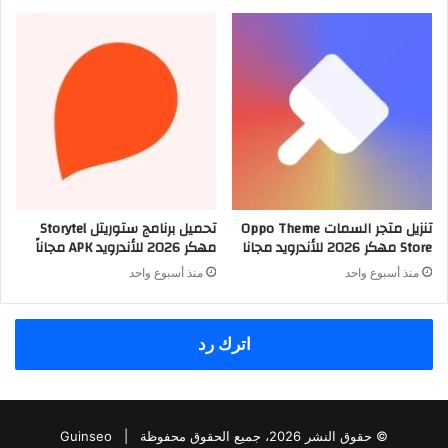
تنزيل متجر السمات Oppo Theme
تحميل برنامج ستوريتل Storytel
Store مهكر 2026 للأندرويد مجانا
مهكر 2026 للأندرويد APK مجاناً
منذ أسبوع واحد
منذ أسبوع واحد
اترك رد
© حقوق النشر 2026، جميع الحقوق محفوظة |
Guinseo