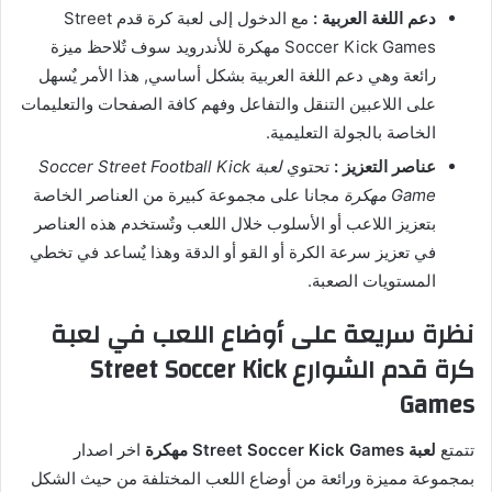
دعم اللغة العربية :
مع الدخول إلى لعبة كرة قدم Street
Soccer Kick Games مهكرة للأندرويد سوف تٌلاحظ ميزة
رائعة وهي دعم اللغة العربية بشكل أساسي, هذا الأمر يٌسهل
على اللاعبين التنقل والتفاعل وفهم كافة الصفحات والتعليمات
الخاصة بالجولة التعليمية.
عناصر التعزيز :
تحتوي
لعبة Soccer Street Football Kick
Game مهكرة
مجانا على مجموعة كبيرة من العناصر الخاصة
بتعزيز اللاعب أو الأسلوب خلال اللعب وتٌستخدم هذه العناصر
في تعزيز سرعة الكرة أو القو أو الدقة وهذا يٌساعد في تخطي
المستويات الصعبة.
نظرة سريعة على أوضاع اللعب في لعبة
كرة قدم الشوارع Street Soccer Kick
Games
تتمتع
لعبة Street Soccer Kick Games مهكرة
اخر اصدار
بمجموعة مميزة ورائعة من أوضاع اللعب المختلفة من حيث الشكل