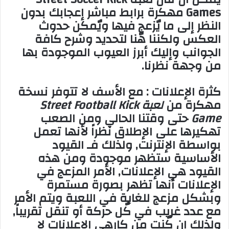
Games مهكرة برابط مباشر إعجابك بدون
النظر إلى ما يٌزعج فيها ويٌمكن حدوث
العكس ولكننا هٌنا لتحديد وشرح كافة
الجوانب وإليك أبرز العيوب الموجودة بها
من وجهة نظرنا.
كثرة الإعلانات : مع الأسف لا تتوفر نسخة
مهكرة من
لعبة Street Football Kick
Game
حتى وقتنا الحالي ومن الصعب
تهكيرها على الإطلاق نظراً لأنها تعمل
بواسطة الإنترنت, ولذلك فـ القيود
الأساسية ستظهر موجودة ومن هذه
القيود هي الإعلانات, الأمر المزعج في
الإعلانات أنها تظهر بصورة مستمرة
وبشكل مزعج للغاية في اللعبة ويتم الأمر
مع عدد غريب في كٌل حركة أو تنقل تقريباً,
ولذلك إن كٌنت من كارهي الإعلانات لا