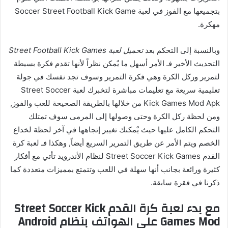
بتجميعها مع الفوز في لعبة Soccer Street Football Kick Game
مهكرة.
وبالنسبة إلى التحكم بعد
تحميل لعبة Street Football Kick Games
التحديث الأخير فـ الأمر أسهل ما يٌمكن نظراً لأنها تقدم فكرة بسيطة
لتمرير وركل الكرة وهي فكرة التمرير وسوف تجد نفسك في جولة
تعليمية سريعة مع تعليمات مباشرة لتخبرك لعبة Street Soccer
Kick Games Mod Apk من خلالها بالطريقة الصحيحة للعب والفوز,
ومن لحظة ركل الكرة وحتى وصولها إلى المرمى سوف تمتلك
التحكم الكامل عليها حيث يٌمكنك تغيير إتجاهها في آخر لحظة لخداع
الخصم ويتم الأمر عن طريق التمرير السريع أيضاً, وهكذا فـ لعبة كرة
القدم Street Soccer Kick Games لنظام الأندرويد تأتي مع أفكار
كثيرة ورائعة بجانب أنها سهلة في اللعب وتتمتع بمميزات متعددة كما
ذكرنا في فقرة سابقة.
مع بدء
لعبة كرة القدم Street Soccer Kick
Games Mod
على الهواتف بنظام Android