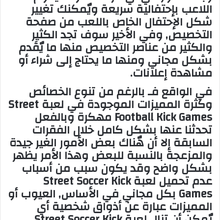
اللاعب بإحتفالية سريعة ويٌمكنك تغيير
شكل الإحتفال الخاص باللعب من صفحة
التخصيص, وفي الأخير سوف تجد الكثير
والكثير من عناصر التخصيص منها ما يٌقَدم
بشكل مجاني ومنها ما يحتاج إلى شراء أو
مشاهدة إعلانات.
في الواقع فـ بالرغم من تنوع الخصائص
وكثرة المميزات الموجودة في
لعبة Street
Football Kick Games مهكرة
وبالفعل
تحدثنا عنها بشكل كامل خلال الفقرات
السابقة إلا أن هٌناك بعض الأمور الغير جيدة
والمزعجة بالنسبة للبعض وهذا الأمر يظهر
بشكل واضح وقد يكون سبب من أسباب
عدم تحميل لعبة Street Soccer Kick
Games بكل مجاني في الأساس, العيوب أو
المميزات عبارة عن أذواق شخصية أي
يٌمكن أن تنال لعبة Street Soccer Kick