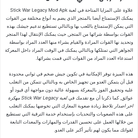
علاوة على المزايا المتاحة في لعبة Stick War Legacy Mod Apk
يمكنك الإستمتاع أيضا بالمتجر الذي يضم به أنواع مختلفة من القوات
التي يمكن الإستمتاع باللعب بها وبالتالي تستطيع تدعيم جيشك بهذه
القوات بواسطة شرائها من المتجر, حيث يمكنك الإنتقال لهذا المتجر
وتحديد نها القوات المرادة والقيام بشراء منها العدد المراد بواسطة
الجواهر التي تمتلكها وبالتالي يمكنك في الوقت المراد داخل المعركة
استدعاء العدد المراد من القوات التي قمت بشرائها.
هذه الميزة توفر الإمكانية في تكوين جيش ضخم في ثواني محدودة
قبل أن يتمكن العدو من تجهيز الخاص به وبالتالي تتمكن من التغلب
عليه وتحقيق الفوز بالمعركة بسهولة عالية دون مواجهة أي قيود أو
عوائق, كما ذكرنا أن مع تقدمك في
لعبة Stick War Legacy مهكرة
اخر اصدار
تلاحظ زيادة صعوبة المعارك التي تخوضها يمكنك التغلب
على هذه الصعوبات والتحديات بإستخدام خدمة الترقية التي تستطيع
من خلالها العمل على تحسين القدرات والمهارات والمعدات التابعة
لقواتك مما يكون لهم تأثير أكبر على العدو.