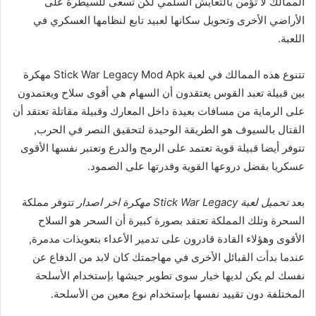
الممالك لا تؤمن بالتعايش السلمي لكن تسعى للسيطرة على
الأراضي الأخرى وتحويل سكانها لعبيد تابع لنظامها العسكري في
اللعبة.
تتنوع هذه الممالك في لعبة Stick War Legacy Mod Apk مهكرة
بين قبيلة تعبد القوس يعتقدون أن السهام هي أقوى سلاح ويعتمدون
على الرماية من مسافات بعيدة داخل المعارك وقبيلة مقاتلة تعتقد أن
القتال بالسيوف هو الطريقة الوحيدة لتحقيق النصر في الحرب,
تتوفر أيضا قبيلة قوية تعتمد على الرمح والدرع وتعتبر نفسها الأقوى
عسكريا بفضل دروعها القوية وقدرتها على الصمود.
بعد
تحميل لعبة Stick War Legacy مهكرة اخر اصدار
تتوفر مملكة
السحرة وتلك المملكة تعتقد بصورة كبيرة أن السحر هو السلاح
الأقوى وهؤلاء القادة قادرون على تدمير الأعداء بتعويذات مدمرة,
عندما بدأت القبائل الأخرى في مهاجمتك كان لابد من الدفاع عن
نفسك لم يكن لديها خيار سوى تطوير جيشها بإستخدام الأسلحة
المختلفة دون تقييد نفسها بإستخدام نوع معين من الأسلحة.