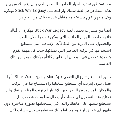
مما تستطيع تحديد الخيار الخاص بالمظهر الذي ينال إعجابك من بين
هذه المظاهر في لعبة ستيك وار ليجاسي Stick War Legacy مهكرة
وكل مظهر تقوم بإستخدامه مقابل عدد مختلف من الجواهر.
أيضاً من مميزات تحميل لعبة Stick War Legacy مهكرة أن هٌناك
قائمة خاصة بالمهام الجانبية التي يمكن تنفيذها خلال اللعب
والحصول على المزيد من المكافآت الإضافية التي تستطيع
إستخدامها في ترقية العناصر التي تمتلكها, حيث كل مهمة تقوم
بتنفيذها تحصل في المقابل لها على مكافأة يمكنك جمعها من تلك
القائمة.
تتميز لعبة معارك رجال العصي Stick War Legacy Mod Apk بأنها
تعمل بدون إنترنت أي تستطيع تشغيلها والإستمتاع بها في الوقت
والمكان المراد بدون النظر بعين الإعتبار للإنترنت المتاح بهاتفك ولن
تحتاج منك لتسجيل أي حساب أو إدخال معلومات شخصية بل
تستطيع تثبيتها على هاتفك والبدء في إستخدامها بصورة مباشرة دون
ظهور أي عوائق أو قيود مع العلم أنك تستطيع تسجيل حساب لكي