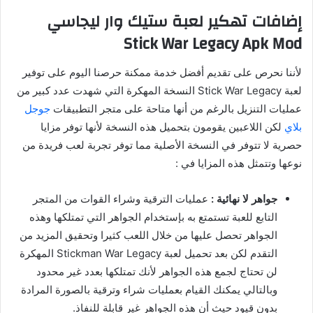
إضافات تهكير لعبة ستيك وار ليجاسي
Stick War Legacy Apk Mod
لأننا نحرص على تقديم أفضل خدمة ممكنة حرصنا اليوم على توفير
لعبة Stick War Legacy النسخة المهكرة التي شهدت عدد كبير من
عمليات التنزيل بالرغم من أنها متاحة على متجر التطبيقات
جوجل
بلاي
لكن اللاعبين يقومون بتحميل هذه النسخة لأنها توفر مزايا
حصرية لا تتوفر في النسخة الأصلية مما توفر تجربة لعب فريدة من
نوعها وتتمثل هذه المزايا في :
جواهر لا نهائية :
عمليات الترقية وشراء القوات من المتجر
التابع للعبة تستمتع به بإستخدام الجواهر التي تمتلكها وهذه
الجواهر تحصل عليها من خلال اللعب كثيرا وتحقيق المزيد من
التقدم لكن بعد تحميل لعبة Stickman War Legacy المهكرة
لن تحتاج لجمع هذه الجواهر لأنك تمتلكها بعدد غير محدود
وبالتالي يمكنك القيام بعمليات شراء وترقية بالصورة المرادة
بدون قيود حيث أن هذه الجواهر غير قابلة للنفاذ.