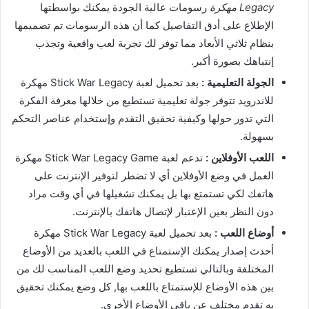
Legacy مهكرة
رسومات عالية الجودة يمكنك بواسطتها
الإطلاع على أدق التفاصيل كما أن هذه الرسومات تم تصميمها
بنظام ثلاثي الأبعاد مما توفر لك تجربة لعب واقعية وتجذب
إنتباهك بصورة أكبر.
الجولة التعليمية :
بعد تحميل لعبة Stick War Legacy مهكرة
للاندرويد تتوفر جولة تعليمية تستطيع من خلالها معرفة الفكرة
التي تدور حولها وكيفية تحقيق التقدم وإستخدام عناصر التحكم
بسهولة.
اللعب الأوفلاين :
تدعم لعبة Stick War Legacy Game مهكرة
العمل في وضع الأوفلاين أي لا تضطر لتوفير الإنترنت على
هاتفك لكي تستمتع بها بل يمكنك تشغيلها في أي وقت مراد
دون النظر بعين الإعتبار لإتصال هاتفك بالإنترنت.
أوضاع اللعب :
بعد تحميل لعبة Stick War Legacy مهكرة
أحدث إصدار يمكنك الإستمتاع في اللعب بالعديد من الأوضاع
المختلفة وبالتالي تستطيع تحديد وضع اللعب المناسب لك من
بين هذه الأوضاع للإستمتاع باللعب بها, كل وضع يمكنك تحقيق
به تقدم مختلف عن باقي الأوضاع الأخرى.