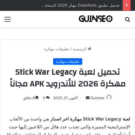
تحميل تطبيق DrawNote مهكر 2026 النسخة المدفوعة للأندرويد مجاناً
بحث
الق
عن
الرئيسية
/
تطبيقات مهكرة
تطبيقات مهكرة
تحميل لعبة Stick War Legacy
مهكرة 2026 للأندرويد APK مجاناً
أرسل
Guinseo
أكتوبر 31, 2025
0
8 دقائق
بريدا
إلكترونيا
لعبة Stick War Legacy مهكرة اخر اصدار
هي واحدة من الألعاب
الإستراتيجية المميزة والتي تجذب عدد هائل من اللاعبين إليها حيث
أنها تأخذك في رحلة ملحمية حول خوض المعارك المختلفة مع القبائل