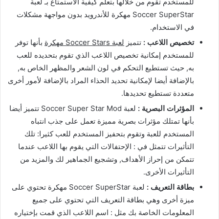
للمستخدم تقوم من خلالها بتعلم كيفية الاستمتاع بـ لعبة
Soccer SuperStar مهكرة للأندرويد بدون مواجهة مشكلات
في الاستخدام.
تخصيص اللاعب :
تتميز
لعبة Soccer Stars مهكرة
بأنها توفر
للمستخدم إمكانية تخصيص اللاعب الذي تقوم بتحديده للعب
به, حيث تستطيع التحكم في لون الشعر والمظهر الخاص به,
بالإضافة أيضا لإمكانية تحديد الحذاء المراد بالإضافة لأمور أخرى
متعددة تستطيع تحديدها.
المؤثرات البصرية :
لعبة Soccer Super Star Mod تتميز أيضا
بأنها تمتلك مؤثرات بصرية مميزة تعمل على جذب انتباه
المستخدم للعبة وتقوم بتحفيز المستخدم للعب كثيرا: تلك
التأثيرات تتمثل في : الإحتفالات التي يقوم بها اللاعب عندما
تتمكن من إحراز الأهداف, وتشجيع الجماهير لك والمزيد من
التأثيرات الأخرى.
بطاقة التعريف :
لعبة Soccer SuperStar مهكرة تحتوي على
ميزة أخرى وهي بطاقة التعريف التي تحتوي على جميع
المعلومات الخاصة بك مثل : اسم اللاعب الذي قمت بإختياره