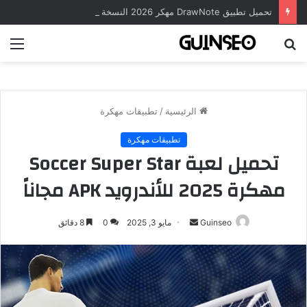
تحميل تطبيق DrawNote مهكر 2026 النسخة المدفوعة للأندرويد مجاناً
بحث
الق
عن
الرئيسية
/
تطبيقات مهكرة
تطبيقات مهكرة
تحميل لعبة Soccer Super Star
مهكرة 2025 للأندرويد APK مجاناً
أرسل
Guinseo
مايو 3, 2025
0
8 دقائق
بريدا
إلكترونيا