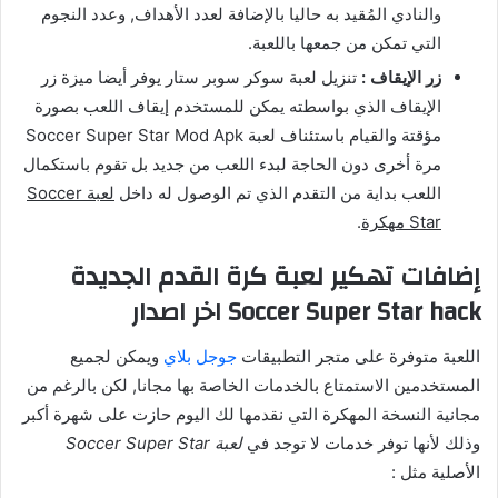
والنادي المُقيد به حاليا بالإضافة لعدد الأهداف, وعدد النجوم
التي تمكن من جمعها باللعبة.
زر الإيقاف :
تنزيل لعبة سوكر سوبر ستار يوفر أيضا ميزة زر
الإيقاف الذي بواسطته يمكن للمستخدم إيقاف اللعب بصورة
مؤقتة والقيام باستئناف لعبة Soccer Super Star Mod Apk
مرة أخرى دون الحاجة لبدء اللعب من جديد بل تقوم باستكمال
اللعب بداية من التقدم الذي تم الوصول له داخل
لعبة Soccer
Star مهكرة
.
إضافات تهكير لعبة كرة القدم الجديدة
Soccer Super Star hack اخر اصدار
اللعبة متوفرة على متجر التطبيقات
جوجل بلاي
ويمكن لجميع
المستخدمين الاستمتاع بالخدمات الخاصة بها مجانا, لكن بالرغم من
مجانية النسخة المهكرة التي نقدمها لك اليوم حازت على شهرة أكبر
وذلك لأنها توفر خدمات لا توجد في
لعبة Soccer Super Star
الأصلية مثل :