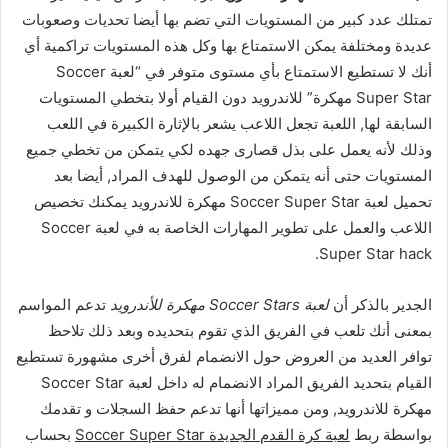
تمتلك عدد كبير من المستويات التي تضم بها أيضا تحديات وصعوبات
عديدة ومختلفة يمكن الاستمتاع بها وكل هذه المستويات تراكمية أي
أنك لا تستطيع الاستمتاع بأي مستوى متوفر في “لعبة Soccer
Super Star مهكرة” للاندرويد دون القيام أولا بتخطي المستويات
السابقة لها, اللعبة تجعل اللاعب يشعر بالإثارة الكبيرة في اللعب
وذلك لأنه يعمل على بذل قصارى جهده لكي يتمكن من تخطي جميع
المستويات حتى أنه يتمكن من الوصول للهدف المراد, أيضا بعد
تحميل لعبة Soccer Super Star مهكرة للاندرويد يمكنك تخصيص
اللاعب والعمل على تطوير المهارات الخاصة به في لعبة Soccer
Super Star hack.
الجدير بالذكر أن
لعبة Soccer Stars مهكرة للأندرويد
تدعم المواسم
بمعنى أنك تلعب في الفريق الذي تقوم بتحديده وبعد ذلك تلاحظ
توافر العديد من العروض حول الانضمام لفرق أخرى مشهورة تستطيع
القيام بتحديد الفريق المراد الانضمام له داخل لعبة Soccer Star
مهكرة للاندرويد, ومن مميزاتها أنها تدعم حفظ السجلات و تقدمك
بواسطة ربط
لعبة كرة القدم الجديدة Soccer Super Star
بحساب