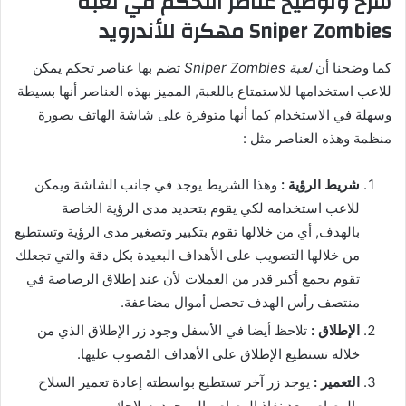
شرح وتوضيح عناصر التحكم في لعبة
Sniper Zombies مهكرة للأندرويد
كما وضحنا أن
لعبة Sniper Zombies
تضم بها عناصر تحكم يمكن
للاعب استخدامها للاستمتاع باللعبة, المميز بهذه العناصر أنها بسيطة
وسهلة في الاستخدام كما أنها متوفرة على شاشة الهاتف بصورة
منظمة وهذه العناصر مثل :
شريط الرؤية :
وهذا الشريط يوجد في جانب الشاشة ويمكن
للاعب استخدامه لكي يقوم بتحديد مدى الرؤية الخاصة
بالهدف, أي من خلالها تقوم بتكبير وتصغير مدى الرؤية وتستطيع
من خلالها التصويب على الأهداف البعيدة بكل دقة والتي تجعلك
تقوم بجمع أكبر قدر من العملات لأن عند إطلاق الرصاصة في
منتصف رأس الهدف تحصل أموال مضاعفة.
الإطلاق :
تلاحظ أيضا في الأسفل وجود زر الإطلاق الذي من
خلاله تستطيع الإطلاق على الأهداف المُصوب عليها.
التعمير :
يوجد زر آخر تستطيع بواسطته إعادة تعمير السلاح
بالرصاص بعد نفاذ الرصاص الموجود بسلاحك.