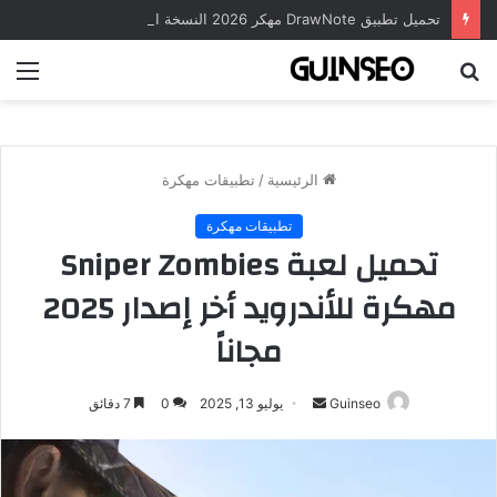
تحميل تطبيق DrawNote مهكر 2026 النسخة المدفوعة للأندرويد مجاناً
بحث
الق
عن
الرئيسية
/
تطبيقات مهكرة
تطبيقات مهكرة
تحميل لعبة Sniper Zombies
مهكرة للأندرويد أخر إصدار 2025
مجاناً
أرسل
Guinseo
يوليو 13, 2025
0
7 دقائق
بريدا
إلكترونيا