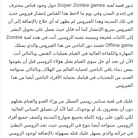
تدور قصة
لعبة Sniper Zombie games
حول وجود قناص محترف
في إحدى المدن وفي يوم ما لاحظ هذا القناص إنتشار فيروس جديد
في تلك المدينة وهذا الفيروس لم يظهر له أي علاج بالإضافة إلى أن
الفيروس سريع الإنتشار كما أنه قاتل حيث يعمل على تحويل البشر
إلى كائنات مُخيفة ومميتة تشبه الزومبي, أنت في هذه لعبة Zombie
Offline game تجسد دور الناجي من هذا الفيروس والذي يمتلك
المهارة والكفاءة العالية في القيام بعمليات القنص, وبالتالي أنت
الآن لن تجد أي حل سوى القيام بقتل هؤلاء الزومبي قبل أن يقوموا
بمص دماء باقي الناجين لحماية العالم من الهلاك, وبالتالي ستواجه
العديد من التحديات في قيامك بحماية الأفراد الناجين أيضا من هذا
الفيروس.
عليك في لعبة سنايبر زومبي التسلل من وراء العدو والقيام بقتلهم
دون أن يشعرون بك أو بوجودك, كما لابُد أن تتسلق المباني العالية
لكي تكون على رؤية كاملة بجميع شوارع المدينة وكشف جميع أفراد
الزومبي, ستواجه أيضا تنوع في الزومبي حيث تجد الزومبي البطئ
في حركته والذي يسهل عليك قتله بسهولة بالإضافة لوجود الزومبي