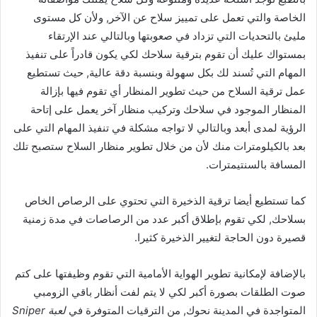
الخاصة والتي تعمل على تمييز سلاح عن الآخر, ولأن كل مستوى
مليئ بالتحديات التي تزداد في صعوبتها وبالتالي عند الإرتقاء
بمستواك عليك أن تقوم بترقية سلاحك لكي يكون قادراً على تنفيذ
المهام التي تُسند لك بكل سهولة وبنسبة دقة عالية, حيث تستطيع
عمل ترقية السلاح من حيث تطوير المنظار أي تقوم فيها بإزالة
المنظار الموجود في سلاحك وتركيب منظار آخر يعمل على إتاحة
الرؤية لمدى أبعد وبالتالي لا تواجه مشكلة في تنفيذ المهام التي على
بعد بالكيلومترات منك لأن من خلال تطوير منظار السلاح ستصبح تلك
المسافة بالسنتيمترات.
كما تستطيع أيضا ترقية الذخيرة التي تحتوي على الرصاص الخاص
بسلاحك, لكي تقوم بإطلاق أكبر عدد من الرصاصات في مدة زمنية
قصيرة دون الحاجة لتغيير الذخيرة كثيرا.
بالإضافة لإمكانية تطوير الهواية الأمامية التي تقوم وظيفتها على كتم
صوت الطلقات بصورة أكبر لكي لا يتم لفت أنظار باقي الزومبي
المتواجدة في المدينة نحوك, من الترقيات المتوفرة في
لعبة Sniper