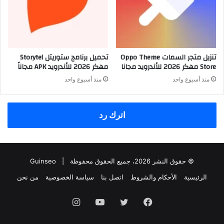
تنزيل متجر السمات Oppo Theme
تحميل برنامج ستوريتل Storytel
Store مهكر 2026 للأندرويد مجانا
مهكر 2026 للأندرويد APK مجاناً
منذ أسبوع واحد
منذ أسبوع واحد
اترك رد
© حقوق النشر 2026، جميع الحقوق محفوظة |
Guinseo
الرئيسية
الأحكام والشروط
اتصل بنا
سياسة الخصوصية
من نحن
فيسبوك
تويتر
يوتيوب
انستقرام