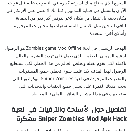
السريع الذي يحتاج منك لسرعة كبيرة في التصويب عليه قبل فوات
الآوان والفشل في حماية المدنيين, كما انك لا تعمل على الإرتكاز في
مكان بعينه بل تتنقل من مكان لآخر لتوفير أكبر قدر من الحماية
لباقي الناجين مثل الانتقال للمستشفيات والمختبرات المهجورة
وأماكن أخرى متعددة.
الهدف الرئيسي في لعبة Zombies game Mod Offline هو الوصول
لزعيم الزومبي الخطير والذي يعمل على تهديد البشرية والعالم
بأكمله لكي تقوم بقتله وتخلص العالم من هذا الخطر, لكي تستطيع
الوصول لهذا الهدف لابد عليك سوى تخطي جميع المستويات
والتحديات الموجودة في لعبة Sniper Zombies مهكرة وبالتالي
يجب امتلاك القدرة على تحمل جميع العقبات والتحديات التي
ستواجهك في هذا المشوار الشاق و المليء بالمخاطر.
تفاصيل حول الأسلحة والترقيات في لعبة
Sniper Zombies Mod Apk Hack مهكرة
بالطبع توجد أسلحة عديدة ومتنوعة وكل سلاح يمتلك مواصفاته