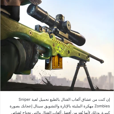
إن كنت من عشاق ألعاب القتال بالطبع تحميل لعبة Sniper
Zombies مهكرة المليئة بالإثارة والتشويق سينال إعجابك بصورة
كبيرة, وذلك لأنها تُعد من أفضل ألعاب القتال والتي تحتاج لقناص