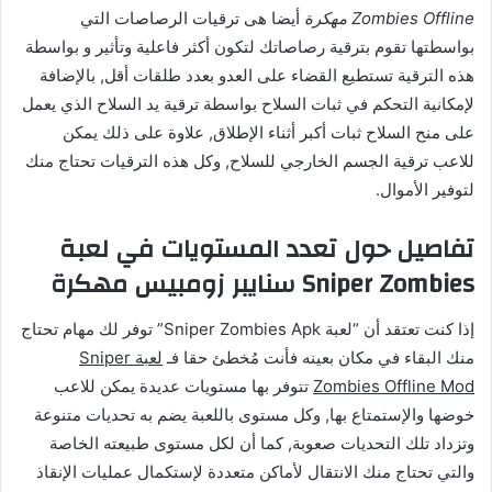
Zombies Offline مهكرة
أيضا هى ترقيات الرصاصات التي
بواسطتها تقوم بترقية رصاصاتك لتكون أكثر فاعلية وتأثير و بواسطة
هذه الترقية تستطيع القضاء على العدو بعدد طلقات أقل, بالإضافة
لإمكانية التحكم في ثبات السلاح بواسطة ترقية يد السلاح الذي يعمل
على منح السلاح ثبات أكبر أثناء الإطلاق, علاوة على ذلك يمكن
للاعب ترقية الجسم الخارجي للسلاح, وكل هذه الترقيات تحتاج منك
لتوفير الأموال.
تفاصيل حول تعدد المستويات في لعبة
Sniper Zombies سنايبر زومبيس مهكرة
إذا كنت تعتقد أن “لعبة Sniper Zombies Apk” توفر لك مهام تحتاج
منك البقاء في مكان بعينه فأنت مُخطئ حقا فـ
لعبة Sniper
Zombies Offline Mod
تتوفر بها مستويات عديدة يمكن للاعب
خوضها والإستمتاع بها, وكل مستوى باللعبة يضم به تحديات متنوعة
وتزداد تلك التحديات صعوبة, كما أن لكل مستوى طبيعته الخاصة
والتي تحتاج منك الانتقال لأماكن متعددة لإستكمال عمليات الإنقاذ