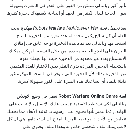
تأثير أكبر وبالتالي تتمكن من الفوز على العدو في المعارك بسهولة
بدون الحاجة لبذل الكثير من الجهد أو الحاجة لاستهلاك ذخيرة كثيرة.
بعد
تحميل لعبة Robots Warfare Multiplayer War مهكرة
يجب
العلم أن كل سلاح يكون محدد له عدد معين من الذخيرة المتاح
استخدامها وبالتالي بعد نفاذ هذه الذخيرة تواجه عائق في إطلاق
النيران على العدو للحظة محددة, من خلال النسخة المهكرة يمكنك
الاستمتاع بعدد غير محدود من الذخيرة حيث أنها تجعلك تقوم
باستخدام الذخيرة المرادة بدون النظر بعين الإعتبار للعدد المتبقي
من الذخيرة وذلك لأن الذخيرة التي تتوفر في النسخة المهكرة غير
قابلة للنفاذ أي تساعدك هذه الميزة على الفوز بسهولة كبيرة.
لعبة Robot Warfare Online Game
تعمل في وضع الأونلاين
وبالتالي لكي تستطيع الاستمتاع يجب عليك الإتصال بالإنترنت على
الهاتف, كما تتميز بأنها تحتوي على رسومات ثلاثية الأبعاد مما تجعلك
تتعايش مع الأحداث بواقعية, المزايا المتاح لك استخدامها هي أن كل
لاعب يملك ملف شخصي خاص به وهذا الملف يحتوي على