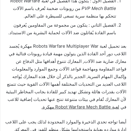
الفصيل الأول : يتكون هذا الفصيل في
لعبة Robot Warfare
PVP Mech Battle
من روبوتات ضخمة تُعرف باسم الآلات
تتحكم بها منظمة سرية تسعى للسيطرة على العالم.
الفصيل الثاني : يتكون من مجموعة من المقاومين يُعرفون
باسم القادة يُقاتلون ضد الآلات لحماية البشرية من الاستبداد.
بعد تحميل لعبة Robots Warfare Multiplayer War مهكرة يُجسد
اللاعب دور أحد القادة الذين يتولون مهمة قيادة روبوتات قتالية في
معارك ضارية ضد الآلات, المعارك تتنوع أهدافها مثل الدفاع عن
قواعد المقاومة ومهاجمة قواعد الآلات وجمع الموارد والمعلومات
وإكمال المهام السرية, الجدير بالذكر أن خلال هذه المعارك يُواجه
اللاعب العديد من التحديات المختلفة أهمها الآلات القوية حيث تتمتع
الآلات بقدرات هائلة وتشكل تهديد كبير للقادة بجانب المخاطر البيئية
لأن المعارك تٌقام في بيئات متنوعة تنتج عنها تحديات إضافية للاعب
في
لعبة Robot Warfare Mech Battle مهكرة.
أيضا تواجه تحدي الذخيرة والموارد المحدودة لذلك يجب على اللاعب
إدارة موارده بعناية واستخدامها بشكل منظم للفوز في المعركة,