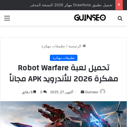
تحميل تطبيق DrawNote مهكر 2026 النسخة المدفوعة للأندرويد مجاناً
بحث
الق
عن
الرئيسية
/
تطبيقات مهكرة
تطبيقات مهكرة
تحميل لعبة Robot Warfare
مهكرة 2026 للأندرويد APK مجاناً
أرسل
Guinseo
أكتوبر 27, 2025
0
8 دقائق
بريدا
إلكترونيا