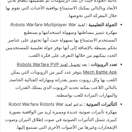
عالية الجودة حيث أن تلك الرسومات تم تصميمها بنظام ثلاثي
الأبعاد وبالتالي يمكنك الاستمتاع بواقعية الأحداث التي تقوم بها
خلال المعركة التي تخوضها.
الجولة التعليمية :
لعبة Robots Warfare Multiplayer War
مهكرة
تتميز ببساطتها وسهولة استخدامها و يستطيع
المستخدم الاستمتاع بها بسهولة حيث أنها تحتوي على عناصر
تحكم بسيطة بالإضافة إلى أنها توفر جولة تعليمية للمستخدمين
الجدد يمكنهم من خلالها التعرف على فكرة اللعب.
تعدد الروبوتات :
بعد
تحميل لعبة Robots Warfare PVP
Mech Battle Apk
يتوفر عدد كبير من الروبوتات التي يمكن
اللعب بها وكل روبوت يتميز بقدراته ومهاراته القتالية الخاصة,
بالتالي اللاعب يمكنه تحديد الروبوت الذي يمتلك القدرات
والمهارات المرادة للعب بواسطته.
التأثيرات الصوتية :
تدعم لعبة Robot Warfare Robots War
مهكرة تأثيرات صوتية عديدة ومميزة تُزيد من الواقعية بصورة
كبيرة, تتمثل التأثيرات الصوتية في صوت إطلاق النيران وصوت
الإنفجارات وغيرها من الأصوات الأخرى التي تستمع إليها.