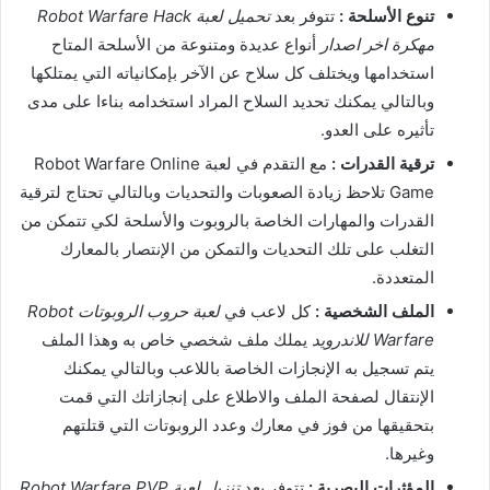
تنوع الأسلحة :
تتوفر بعد
تحميل لعبة Robot Warfare Hack
مهكرة اخر اصدار
أنواع عديدة ومتنوعة من الأسلحة المتاح
استخدامها ويختلف كل سلاح عن الآخر بإمكانياته التي يمتلكها
وبالتالي يمكنك تحديد السلاح المراد استخدامه بناءا على مدى
تأثيره على العدو.
ترقية القدرات :
مع التقدم في لعبة Robot Warfare Online
Game تلاحظ زيادة الصعوبات والتحديات وبالتالي تحتاج لترقية
القدرات والمهارات الخاصة بالروبوت والأسلحة لكي تتمكن من
التغلب على تلك التحديات والتمكن من الإنتصار بالمعارك
المتعددة.
الملف الشخصية :
كل لاعب في
لعبة حروب الروبوتات Robot
Warfare للاندرويد
يملك ملف شخصي خاص به وهذا الملف
يتم تسجيل به الإنجازات الخاصة باللاعب وبالتالي يمكنك
الإنتقال لصفحة الملف والاطلاع على إنجازاتك التي قمت
بتحقيقها من فوز في معارك وعدد الروبوتات التي قتلتهم
وغيرها.
المؤثرات البصرية :
تتوفر بعد
تنزيل لعبة Robot Warfare PVP