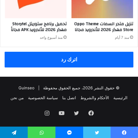
تنزيل متجر السمات Oppo Theme
تحميل برنامج ستوريتل Storytel
Store مهكر 2026 للأندرويد مجانا
مهكر 2026 للأندرويد APK مجاناً
منذ 7 أيام
منذ أسبوع واحد
اترك رد
© حقوق النشر 2026، جميع الحقوق محفوظة |
Guinseo
الرئيسية
الأحكام والشروط
اتصل بنا
سياسة الخصوصية
من نحن
فيسبوك
تويتر
يوتيوب
انستقرام