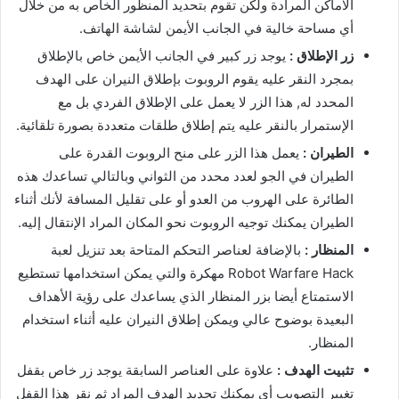
الاماكن المرادة ولكن تقوم بتحديد المنظور الخاص به من خلال
أي مساحة خالية في الجانب الأيمن لشاشة الهاتف.
زر الإطلاق :
يوجد زر كبير في الجانب الأيمن خاص بالإطلاق
بمجرد النقر عليه يقوم الروبوت بإطلاق النيران على الهدف
المحدد له, هذا الزر لا يعمل على الإطلاق الفردي بل مع
الإستمرار بالنقر عليه يتم إطلاق طلقات متعددة بصورة تلقائية.
الطيران :
يعمل هذا الزر على منح الروبوت القدرة على
الطيران في الجو لعدد محدد من الثواني وبالتالي تساعدك هذه
الطائرة على الهروب من العدو أو على تقليل المسافة لأنك أثناء
الطيران يمكنك توجيه الروبوت نحو المكان المراد الإنتقال إليه.
المنظار :
بالإضافة لعناصر التحكم المتاحة بعد تنزيل لعبة
Robot Warfare Hack مهكرة والتي يمكن استخدامها تستطيع
الاستمتاع أيضا بزر المنظار الذي يساعدك على رؤية الأهداف
البعيدة بوضوح عالي ويمكن إطلاق النيران عليه أثناء استخدام
المنظار.
تثبيت الهدف :
علاوة على العناصر السابقة يوجد زر خاص بقفل
تغيير التصويب أي يمكنك تحديد الهدف المراد ثم نقر هذا القفل