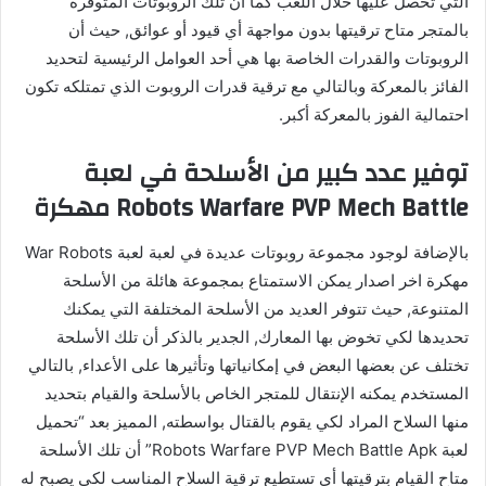
التي تحصل عليها خلال اللعب كما أن تلك الروبوتات المتوفرة
بالمتجر متاح ترقيتها بدون مواجهة أي قيود أو عوائق, حيث أن
الروبوتات والقدرات الخاصة بها هي أحد العوامل الرئيسية لتحديد
الفائز بالمعركة وبالتالي مع ترقية قدرات الروبوت الذي تمتلكه تكون
احتمالية الفوز بالمعركة أكبر.
توفير عدد كبير من الأسلحة في لعبة
Robots Warfare PVP Mech Battle مهكرة
بالإضافة لوجود مجموعة روبوتات عديدة في لعبة لعبة War Robots
مهكرة اخر اصدار يمكن الاستمتاع بمجموعة هائلة من الأسلحة
المتنوعة, حيث تتوفر العديد من الأسلحة المختلفة التي يمكنك
تحديدها لكي تخوض بها المعارك, الجدير بالذكر أن تلك الأسلحة
تختلف عن بعضها البعض في إمكانياتها وتأثيرها على الأعداء, بالتالي
المستخدم يمكنه الإنتقال للمتجر الخاص بالأسلحة والقيام بتحديد
منها السلاح المراد لكي يقوم بالقتال بواسطته, المميز بعد “تحميل
لعبة Robots Warfare PVP Mech Battle Apk” أن تلك الأسلحة
متاح القيام بترقيتها أي تستطيع ترقية السلاح المناسب لكي يصبح له