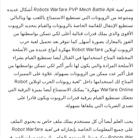
تضم
لعبة Robots Warfare PVP Mech Battle Apk
أشكال عديده
ومتتوعة من الروبوتات التي تستطيع الاستمتاع باللعب بها وبالتالي
تستطيع الإنتقال للقائمة الخاصة بالروبوتات والقيام بتحديد الروبوت
الأقوى والذي يملك قدرات قتالية أعلى لكي تتمكن بواسطتها من
الفوز بالمعارك بصورة أسهل, كما تتوفر بعد تحميل لعبة حرب
الروبوت اونلاين Robot Warfare مهكرة أنواع عديدة من الأسلحة
المختلفة المتاح استخدامها في القتال أيضا تستطيع القيام بشراء
الأسلحة المرادة والتي يكون لها تأثير أكبر لكي تتمكن بواسطتها من
قتل أكبر عدد ممكن من الروبوتات بسهولة, علاوة على المميزات
المتاح لك استخدامها داخل “لعبة روبوتات الحرب اونلاين Robot
Warfare Online مهكرة” يمكنك الاستمتاع أيضا بميزة الترقية التي
تجعلك تستطيع القيام بترقية قدرات الروبوت ويكون قادرا على
تصدي الضربات التي يتلقاها بسهولة.
يجب العلم أيضا أن كل مستخدم يملك ملف خاص به يحتوي الملف
على جميع المعلومات الخاصة بإنجازاته في
لعبة Robot Warfare
Robots War مهكرة
مثل المستوى الخاص بك وعدد مرات الفوز في