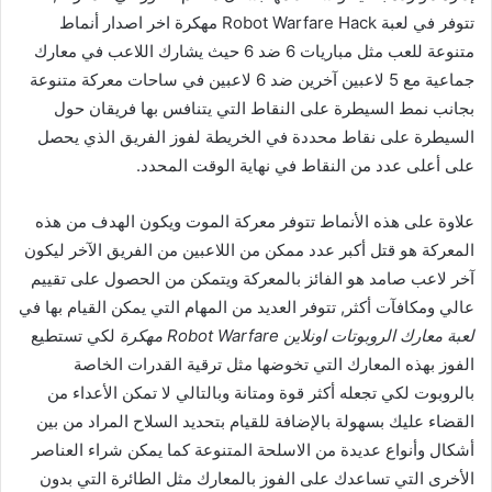
تتوفر في لعبة Robot Warfare Hack مهكرة اخر اصدار أنماط
متنوعة للعب مثل مباريات 6 ضد 6 حيث يشارك اللاعب في معارك
جماعية مع 5 لاعبين آخرين ضد 6 لاعبين في ساحات معركة متنوعة
بجانب نمط السيطرة على النقاط التي يتنافس بها فريقان حول
السيطرة على نقاط محددة في الخريطة لفوز الفريق الذي يحصل
على أعلى عدد من النقاط في نهاية الوقت المحدد.
علاوة على هذه الأنماط تتوفر معركة الموت ويكون الهدف من هذه
المعركة هو قتل أكبر عدد ممكن من اللاعبين من الفريق الآخر ليكون
آخر لاعب صامد هو الفائز بالمعركة ويتمكن من الحصول على تقييم
عالي ومكافآت أكثر, تتوفر العديد من المهام التي يمكن القيام بها في
لعبة معارك الروبوتات اونلاين Robot Warfare مهكرة
لكي تستطيع
الفوز بهذه المعارك التي تخوضها مثل ترقية القدرات الخاصة
بالروبوت لكي تجعله أكثر قوة ومتانة وبالتالي لا تمكن الأعداء من
القضاء عليك بسهولة بالإضافة للقيام بتحديد السلاح المراد من بين
أشكال وأنواع عديدة من الاسلحة المتنوعة كما يمكن شراء العناصر
الأخرى التي تساعدك على الفوز بالمعارك مثل الطائرة التي بدون