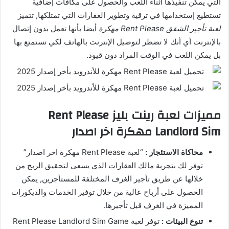
التي يمكن تنفيذها أثناء اللعب والحصول على مكافآت إضافية
تستطيع إستخدامها في ترقية وتطوير العقارات التي تمتلكها, تتميز
لعبة تأجير الشقق Rent Please مهكرة
أيضا بأنها تعمل بدون إتصال
بالإنترنت أي أنك لا تضطر لتوصيل الإنترنت بالهاتف لكي تستمتع بها
بل يمكن اللعب في الوقت المراد دون قيود.
مميزات لعبة رينت بليز Rent Please
Landlord Sim مهكرة اخر اصدار
محاكاة الاستئجار :
“لعبة Rent Please مهكرة اخر اصدار”
توفر لك بتجربة مالك العقارات الذي يسعى لتحقيق الربح من
خلالها عن طريق تأجير الغرف المختلفة للمستأجرين, يمكن
الحصول على أرباح عالية من خلال توفير الخدمات والديكورات
المميزة في الغرف قبل تأجيرها.
تنوع البيئات :
توفر لعبة Rent Please Landlord Sim Game