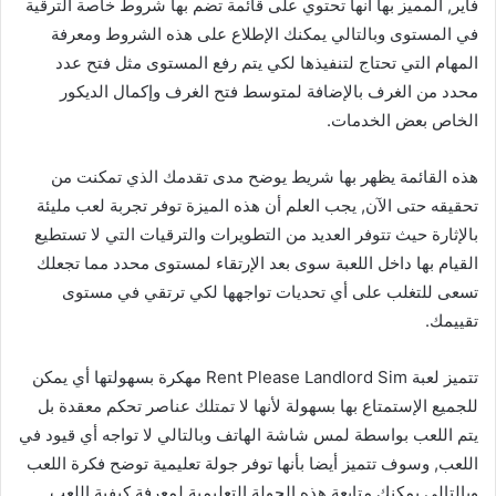
فاير, المميز بها أنها تحتوي على قائمة تضم بها شروط خاصة الترقية
في المستوى وبالتالي يمكنك الإطلاع على هذه الشروط ومعرفة
المهام التي تحتاج لتنفيذها لكي يتم رفع المستوى مثل فتح عدد
محدد من الغرف بالإضافة لمتوسط فتح الغرف وإكمال الديكور
الخاص بعض الخدمات.
هذه القائمة يظهر بها شريط يوضح مدى تقدمك الذي تمكنت من
تحقيقه حتى الآن, يجب العلم أن هذه الميزة توفر تجربة لعب مليئة
بالإثارة حيث تتوفر العديد من التطويرات والترقيات التي لا تستطيع
القيام بها داخل اللعبة سوى بعد الإرتقاء لمستوى محدد مما تجعلك
تسعى للتغلب على أي تحديات تواجهها لكي ترتقي في مستوى
تقييمك.
تتميز لعبة Rent Please Landlord Sim مهكرة بسهولتها أي يمكن
للجميع الإستمتاع بها بسهولة لأنها لا تمتلك عناصر تحكم معقدة بل
يتم اللعب بواسطة لمس شاشة الهاتف وبالتالي لا تواجه أي قيود في
اللعب, وسوف تتميز أيضا بأنها توفر جولة تعليمية توضح فكرة اللعب
وبالتالي يمكنك متابعة هذه الجولة التعليمية لمعرفة كيفية اللعب