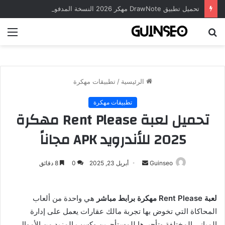
تحميل تطبيق DrawNote مهكر 2026 النسخة المدفوعة للأندرويد مجاناً
بحث
الق
عن
الرئيسية
/
تطبيقات مهكرة
تطبيقات مهكرة
تحميل لعبة Rent Please مهكرة
2025 للأندرويد APK مجاناً
أرسل
Guinseo
أبريل 23, 2025
0
8 دقائق
بريدا
إلكترونيا
لعبة Rent Please مهكرة برابط مباشر
هي واحدة من ألعاب
المحاكاة التي تخوض بها تجربة مالك عقارات يعمل على إدارة
المباني المختلفة وتأجيرها للمستأجرين وكسب المزيد من الأموال