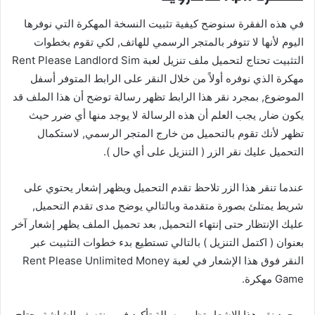
في هذه الفقرة سنوضح كيفية تثبيت النسخة المهكرة التي نوفرها
اليوم لأنها لا تتوفر بالمتجر الرسمي للهاتف, لكي تقوم بخطوات
التثبيت تحتاج لتحميل ملف تنزيل لعبة Rent Please Landlord Sim
مهكرة الذي نوفره أولاً من خلال النقر على الرابط المتوفر أسفل
الموضوع, بمجرد نقر هذا الرابط تظهر رسالة توضح أن هذا الملف قد
يكون ضار, يجب العلم أن هذه الرسالة لا يوجد منها أي ضرر حيث
تظهر لأنك تقوم بالتحميل من خارج المتجر الرسمي, لاستكمال
التحميل عليك نقر الزر ( التنزيل على أي حال ).
عندما تنقر هذا الزر تلاحظ تقدم التحميل ويظهر إشعار يحتوي على
شريط يمتلئ بصورة متقدمة وبالتالي يوضح مدى تقدم التحميل,
عليك الإنتظار حتى إنتهاء التحميل, بعد تحميل الملف يظهر إشعار آخر
بعنوان ( اكتمل التنزيل ) بالتالي تستطيع بدء خطوات التثبيت عبر
النقر فوق هذا الإشعار في لعبة Rent Please Unlimited Money
Game مهكرة.
بمجرد نقر هذا الإشعار تظهر رسالة تأكيد في منتصف الشاشة يحتاج