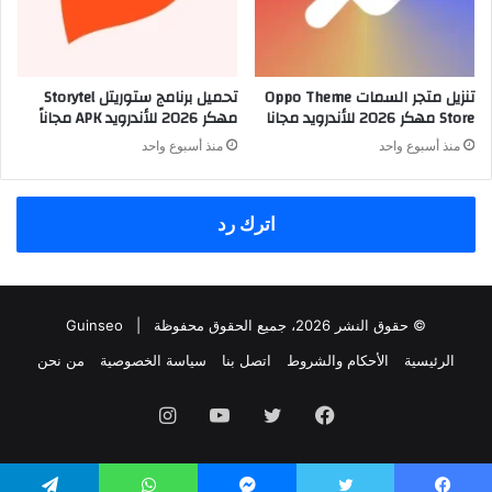
تنزيل متجر السمات Oppo Theme
تحميل برنامج ستوريتل Storytel
Store مهكر 2026 للأندرويد مجانا
مهكر 2026 للأندرويد APK مجاناً
منذ أسبوع واحد
منذ أسبوع واحد
اترك رد
© حقوق النشر 2026، جميع الحقوق محفوظة |
Guinseo
الرئيسية
الأحكام والشروط
اتصل بنا
سياسة الخصوصية
من نحن
فيسبوك
تويتر
يوتيوب
انستقرام