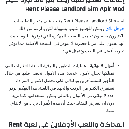
إضافات تهكير لعبة رينت بليز لاند لورد سيم
Rent Please Landlord Sim Apk Mod
لعبة Rent Please Landlord Sim متاحة على متجر التطبيقات
جوجل بلاي
ويمكن للجميع تثبيتها بسهولة لكن بالرغم من ذلك
الكثيرون يفضلون تحميل النسخة المهكرة التي نوفرها اليوم, حيث
أنها تحتوي على مزايا حصرية لا تتوفر في النسخة الأصلية مما توفر
تجربة أفضل في اللعب وتتمثل في :
أموال لا نهائية :
عمليات التطوير والترقية التابعة للعقارات التي
تمتلكها تحتاج لأموال عديدة, هذه الأموال تحصل عليها من خلال
التأجير للمستأجرين وبالتالي لكي تحصل الأموال المرادة
تستغرق الكثير من الوقت والجهد في اللعبة, هذا التهكير يوفر
عدد لا نهائي من الأموال وبالتالي يمكن إستخدامها كما تريد
دون أن تتعرض للنفاذ, حيث أن هذه الأموال تزداد مع الإنفاق
منها.
المحاكاة واللعب الأوفلاين في لعبة Rent