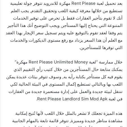
بعد تحميل لعبة Rent Please مهكرة للاندرويد تتوفر جولة تعليمية
تستطيع من خلالها معرفة كيفية اللعب وتحقيق التقدم, يجب العلم
أنك لا تقوم بتأجير العقارات فقط بل تحرص على توفير الخدمات
المتنوعة التي يحتاج إليها المستأجر, ويجب التوضيح أنك هذا التأجير
يتم وفقا لعقد تقوم بالتوقيع عليه ويتم تسجيل سعر الإيجار بهذا العقد
مع العلم أن هذا السعر يزداد مع رفع مستوى الديكورات والخدمات
التي توفرها للمستأجرين.
خلال ممارسة “لعبة Rent Please Unlimited Money مهكرة”
يمكنك متابعة حال المستأجرين من خلال كتيب رأي التقييم الذي
يقوم فيه كل مستأجر بكتابة رأيه به, وسوف تتوفر بيئات عديدة يمكن
اللعب بها وبالتالي تستطيع إكمال المستوى في البيئة الحالية لكي
تنتقل لبيئة جديدة والعمل على إدارة مستعمرة جديدة من العقارات
في لعبة Rent Please Landlord Sim Mod Apk.
هذه الميزة تجعلك لا تشعر بالملل خلال اللعب لأنها تُتيح إمكانية
مشاهدة مناظر جديدة ومميزة, تتوفر قائمة تابعة بالمهام الجانبية