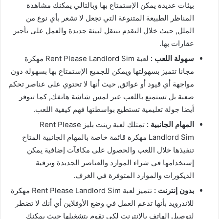
بيئات عديدة يمكن الإستمتاع بها وبالتالي يمكنك مشاهدة
المناظر الطبيعة المتنوعة التي تجعل لا تشعر بأي نوع من
الملل, حيث خلال التقدم تنتقل لبيئة جديدة والعمل على تأجير
عقارات بها.
سهولة اللعب :
لعبة Rent Please Landlord Sim مهكرة
مجانا تتميز بسهولتها ويمكن للجميع الإستمتاع بها بسهولة دون
مواجهة أي قيود أو عوائق, حيث أنها لا تحتوي على عناصر تحكم
صعبة بل تستمتع باللعب عبر لمس شاشة هاتفك, كما تتوفر
أيضا جولة تعليمية تستطيع بواسطتها فهم كيفية اللعب.
المهام الجانبية :
تمتلك لعبة رينت بليز Rent Please
Landlord Sim مهكرة قائمة خاصة بالمهام الجانبية المتاح
تنفيذها خلال اللعب والحصول على مكافآت إضافية يمكن
إستخدامها في شراء الموارد والعناصر الجديدة وترقية
الديكورات والموارد المتوفرة في الغرف.
بدون إنترنت :
تتميز لعبة Rent Please Landlord Sim مهكرة
للاندرويد بأنها تدعم العمل في وضع الأوفلاين أي أنك لا تضطر
لتوصيل الهاتف بالإنترنت لكي تقوم بتشغيلها حيث يمكنك