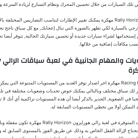
تلك السيارات من خلال تحسين المحرك ونظام التسارع لزيادة السرعة وال
وبعد تحميل لعبة Rally Horizon مهكرة يمكنك تغيير الإطارات لتناسب التضاريس المختلفة
جي بالسيارة لكي تظهر بالصورة التي تنال إعجابك, مع كل سباق ناجح 
إستخدامها لشراء سيارات جديدة أو تحسين سيارتك الحالية, تتوفر أيضا تح
سب مكافآت إضافية من خلالها.
تعد
لعبة Racing Rally Horizon مهكرة اخر اصدار توفر العديد من المستويات المتنوعة التي
ر لك سباق مختلف وبالتالي يمكنك خوض تحديات وصعوبات مختلفة في تل
يجيا في الصعوبة, الجدير بالذكر أيضا أن هذه المستويات تراكمية أي أنك لا
لتمكن أولا من تخطي المستويات السابقة له.
وذلك لأن المستويات المتوفرة في لعبة رالي هورايزون orizon
حتاج لإزالة القفل الخاص به وذلك عن طريق الفوز بالمستوى السابق له وه