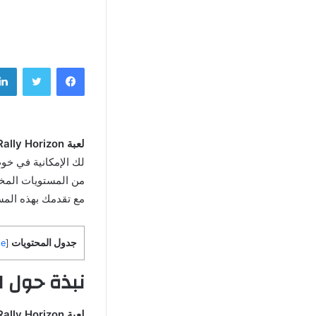
فيسبوك
تويتر
لعبة Rally Horizon مهكرة اخر اصدار
لك الإمكانية في خو
من المستويات المختل
مع تقدمك بهذه المس
جدول المحتويات
de
[
نبذة حول لعبة Rally Horizon مهكرة اخر
لعبة Rally Horizon