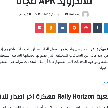
للأندرويد APK مجاناً
أرسل
Guinseo
مايو 2, 2025
0
8 دقائق
بريدا
لينكدإن
بينتيريست
بوكيت
Odnoklassniki
إلكترونيا
هي واحدة من أفضل ألعاب سباق السيارات وأكثرهم إثار
ض عدد هائل من السباقات المختلفة التي تضم بها تحدياتها الخاصة, تستط
فة ومواجهة التحديات التي تضمها, كما أن تلك التحديات تتزايد في الصعو
تويات.
]
hi
 اصدار للاندرويد
هي لعبة سباق تتنافس توفر تجربة تراكمية أي لن تستطيع اللعب في أي