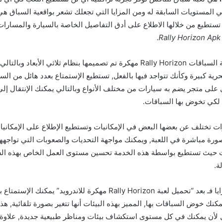
طي المستويات السابقة له ومن المزايا التي تجعلك تشعر بواقعية السباق 
 تستطيع من خلالها الاطلاع على أدق التفاصيل الخاصة بالسيارة والمسارات
.
والرسومات في لعبة السباقات Rally Horizon مهكرة تم تصميمها بنظام ثلاثي ال
حرية كبيرة وكأنك تتواجد فيها بالفعل, تستطيع الإستمتاع بعدد هائل من الس
على متجر يضم به سيارات من مختلف الأنواع وبالتالي يمكنك الإنتقال إلى 
 لكي تخوض بها السباقات.
ات تختلف عن بعضها البعض في الإمكانيات وتستطيع الإطلاع على الإمكاني
ورة مباشرة في اللعبة, ويمكنك مواجهة التحديات والصعوبات التي تواجهه
ات حيث تستطيع بواسطة هذه الخدمة تحسين مستوى العمل الخاص بهذه ال
ة.
علاوة على هذه المزايا فـ بعد “تحميل لعبة Rally Horizon مهكرة للاندرويد”
كنك خوض السباقات بها, المميز بهذه البيئات أنها تتغير بصورة تلقائية, هذ
 لأن يمكنك في كل مستوى استكشاف بيئات ومناظر طبيعية جديدة, علاوة ع