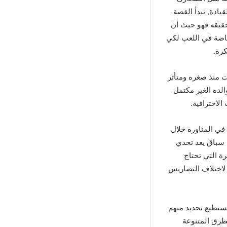
يادة, تبدأ القصة
قيقه فهو حيث أن
 خاصة في اللعب لكي
رة.
السيارات منذ صغره ومتأثر
لده الغير مكتمل
الاحترافية.
ي المناورة خلال
 سباق يعد تحدي
ة التي تحتاج
 لاختلاف التضاريس
تنوعة وتستطيع تحديد منهم
طرق المتنوعة