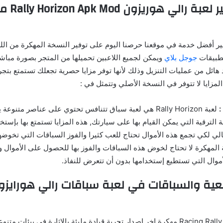
إضافات تهكي
ر أفضل خدمة في موقعنا حرصنا اليوم على توفير النسخة المهكرة من اللعب
تطبيقات
جوجل بلاي
ويمكن لجميع اللاعبين تحميلها من المتجر بصورة مباش
ائل من عمليات التنزيل وذلك لأنها توفر مزايا حصرية تجعلك تستمتع بتج
لمزايا لا تتوفر في النسخة الأصلي وتتمثل في :
:
لعبة Rally Horizon هي لعبة سباق تتنافس تحتوي على عناصر متنو
 الترقية التي يمكن القيام بها على سيارتك, هذه المزايا تستمتع بها بإستخد
تالي لكي تجمع هذه الأموال تحتاج للعب كثيرا والفوز السباقات التي تخوض
المهكرة لا تحتاج لخوض هذه السباقات والفوز بها للحصول على الأموال وذ
أموال التي تستطيع إستخدامها بدون أن تتعرض للنفاذ.
قعية والسباقات في لعبة سباقات رالي هورايز
تقدم لعبة Racing Rally Horizon مهكرة اخر اصدار تجربة قيادة مليئة بالإثارة في بيئ