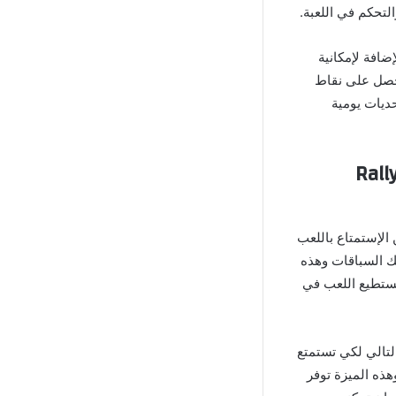
تحكم في اللعبة.
 بالإضافة لإمكانية
تحصل على نقاط
ديات يومية
د المستويات والمهام الجانبية في لعبة سباقات الرالي Rally
 يمكن الإستمتاع باللعب
ك السباقات وهذه
 تستطيع اللعب في
Rally H مهكرة تكون مقفلة وبالتالي لكي تستمتع
ذه الميزة توفر