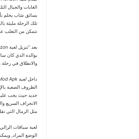
الغابات والجبال الث
بسائق شاب يحلم بأ
تلك الرحلة مليئة با
تتمكن من التغلب عل
بوالده الذي كان سا
والانطلاق في رحلة م
داخل
لعبة Rally Horizon Mod Apk مهكرة
الظروف الصعبة بالإ
جديد حيث يجب عليك 
الانحراف السريع وال
مثل الرمال التي تقل
الوضع المراد, ويمك