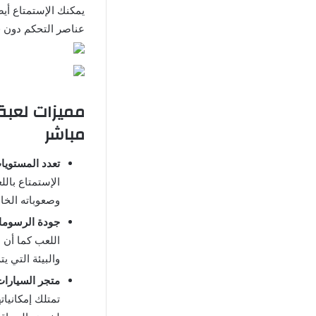
يمكنك الإستمتاع أيض
عناصر التحكم دون قي
مباشر
تعدد المستويا
الإستمتاع بال
وصعوباته الخا
جودة الرسوما
اللعب كما أن 
والبيئة التي يت
متجر السيارات
تمتلك إمكانيات