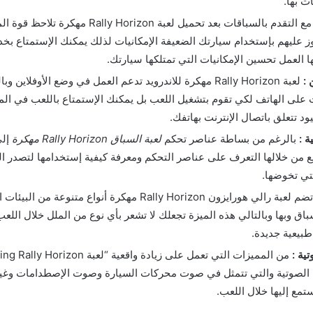
 بها.
مع التقدم بالسباقات بعد تحميل لعبة ly Horizon
ز عليهم بإستخدام سيارتك الضعيفة الإمكانيات لذلك يمكنك الإستمتاع بخدم
 العمل تحسين الإمكانيات التي تمتلكها سيارتك.
 :
لعبة Rally Horizon مهكرة للاندرويد تدعم العمل في وضع الأوفلاين و
نت على الهاتف لكي تقوم بتشغيل اللعب بل يمكنك الإستمتاع باللعب في الم
د تتعلق باتصال الإنترنت بهاتفك.
ة :
بالرغم من بساطة عناصر تحكم
لعبة السباق Rally Horizon مهكرة
إلى
ع من خلالها التعرف على عناصر التحكم ومعرفة كيفية إستخدامها لتصدر ال
تي تخوضها.
تضم لعبة رالي هورايزون Rally Horizon مهكرة أنواع متنوعة من 
سباق وبها وبالتالي هذه الميزة تجعلك لا تشعر بأي نوع من الملل خلال ال
طبيعية جديدة.
ية :
 الصوتية والتي تتمثل في صوت محركات السيارة وصوت الإصطدامات وغي
تمع إليها خلال اللعب.