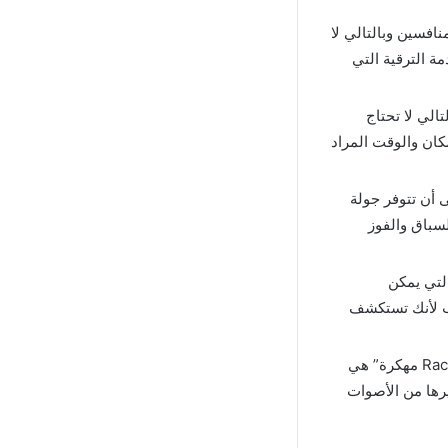
Ral مهكرة تلاحظ قوة المنافسين وبالتالي لا
ة الترقية التي
بالتالي لا تحتاج
كان والوقت المراد
 أن تتوفر جولة
سباق والفوز
البيئات التي يمكن
لعب لأنك تستكشف
من المميزات التي تعمل على زيادة واقعية “لعبة Racing Rally Horizon مهكرة” هي
رها من الأصوات