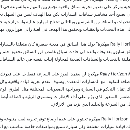
لجية وتركز على تقديم تجربة سباق واقعية تجمع بين المهارة والسرعة في الق
ن يصبح أحد مشاهير سباقات السيارات لكن هذا الهدف ليس من السهل تح
لتحديات و المنافسين الشرسين وبالتالي تحتاج لمهارة عالية واستراتيجية
ى هذه التحديات والعقبات وتحقيق هذا الهدف في لعبة رالي هورايزون مهك
بعد “تنزيل لعبة Rally Horizon مهكرة” يولد هذا السائق في مدينة صغيرة كان متعلقا ب
ئق سابق, بعد وفاة والده في حادث سباق غامض قرر السائق تحقيق حلم وا
ليئة بالتحديات والسباقات الصعبة لمحاولة إثبات نفسه في عالم السباقات 
لن يعتمد الفوز على السرعة فقط بل على قدرتك ف
ضافة للتكيف مع المسارات المعقدة, وسوف تقدم تجربة قيادة واقعية وكل
إتقان التحكم في السيارة ومواجهة الصعوبات المختلفة مثل الطرق الوعر
طقس المتغير الذي يؤثر على أداء الإطارات ومستوى الرؤية بالإضافة أيضا
ل من السرعة والجليد الذي يزيد من الانزلاق.
لعبة سباقات الرالي Rally Horizon مهكرة تحتوي على عدة أوضاع توفر تجربة لعب م
نك قيادة سيارات مختلفة وكل سيارة تتمتع بمواصفات خاصة تتناسب مع ال