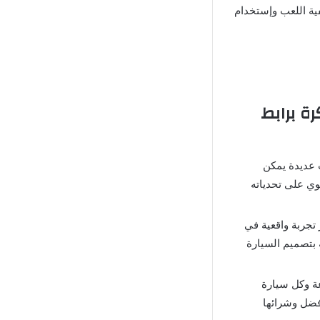
فية اللعب وإستخدام
ارات المذهلة Rally Horizon مهكرة برابط
ى مستويات عديدة يمكن
وي على تحدياته
عاد توفر تجربة واقعية في
 بتصميم السيارة
عة وكل سيارة
أفضل وشرائها