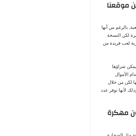
ر لعبة رالي هوريزون Rally Horizon Apk Mod من موقعنا
ة, بالرغم من أنها
رة لكن النسخة
ربة لعب فريدة من
عة يمكن شراؤها
ام الأموال
ها لكن من خلال
لك لأنها توفر عدد
ون مهكرة
ات متنوعة مثل الصحارى