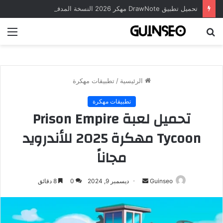
تحميل تطبيق DrawNote مهكر 2026 النسخة المدفوعة للأندرويد مجاناً
بحث
الق
عن
الرئيسية
/
تطبيقات مهكرة
تطبيقات مهكرة
تحميل لعبة Prison Empire
Tycoon مهكرة 2025 للأندرويد
مجاناً
أرسل
Guinseo
ديسمبر 9, 2024
0
8 دقائق
بريدا
إلكترونيا