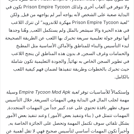
ولا تتوفر في ألعاب أخرى ولذلك Prison Empire Tycoon تكون في
البداية صعبة على الشخص لأنه يواجه أمر لم يواجهه من قبل, ولكن
“لعبة Prison Empire Tycoon مهكرة للاندرويد” لن تترك اللاعب
في هذه الحيرة والا سيشعر بالملل ولم يستكمل اللعب, وهٌنا وجدها
أنها توفر جولة تعليمية سريعة تخبرك بها اللعب عن الطريقة الصحيحة
لبدء التأسيس والبناء للمناطق والأماكن الأساسية مثل المطبخ
والحمامات وغرف السجن, فـ بدون هذه المناطق لن ينجح اللاعب
في تطوير السجن الخاص به نهائياً, والجودة التعليمية تكون شاملة
حيث تخبرك بالخطوات وطريقة تنفيذها لضمان فهم كيفية اللعب
بالكامل.
وإستكمالاً للأساسيات توفر
لعبة Empire Tycoon Mod Apk
وسيلة
مهمة لجلب المال في البداية وهي المهمات السريعة, خلال التأسيس
سوف تظهر نافذة تحتوي على عدد كبير جداً من المهمات المتجددة,
المهمات تتمثل في ( بناء وتنفيذ بعض الأمور ) وعند تنفيذ بعض الأمور
بشكل تلقائي سوف تكتمل المهمة وتحصل على الجائزة الخاصة به,
وأخيراً تكون المهمات أساسي لتأسيس صحيح فهي لا تقل أهمية عن