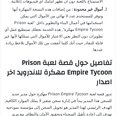
الاستمتاع باللعبة دون أن تظهر أمامك أي فيديوهات إعلانية.
أموال غير محدودة :
من إضافات هذه النسخة المهكرة أنها
وتوفر للمستخدم عدد لا نهائي من الأموال التي يمكن
استخدامها في أعمال البناء والتطوير داخل “لعبة Prison
Empire Tycoon مهكرة”, هذه الخدمة تجعلك تستطيع عمل أي
تطويرات دون النظر بعين الاعتبار للأموال التي تمتلكها لأنها غير
قابلة للنفاذ, حيث أنك كلما أنفقت من تلك الأموال تلاحظ زيادة
عددها.
تفاصيل حول قصة لعبة Prison
Empire Tycoon مهكرة للاندرويد اخر
اصدار
تدور قصة
لعبة Prison Empire Tycoon مهكرة
حول مدير جديد
للسجن هذا المدير يبدأ في إدارة سجن صغير لا يملك الموارد الكافية,
الهدف الرئيسي لهذا المدير هو تحويل السجن إلى مؤسسة نموذجية
تهدف إلى إعادة تأهيل السجناء وتحقيق الأمان والنظام, مع مرور