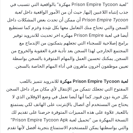
“لعبة Prison Empire Tycoon مهكرة” بالواقعية التي تتسبب في
جذب إنتباه اللاعبين إليها, حيث أن من الأمور الواقعية داخل
لعبة
Prison Empire Tycoon
أن ممكن أن تحدث بعض المشكلات داخل
السجن والتي تحتاج منك التعامل معها بكل شِدة وحَزم كما تستطيع
أيضا في لعبة Prison Empire مهكره اخر تحديث للاندرويد توفير
برامج إصلاحية للسجناء التي تجعلهم يتمكنون من الإندماج مع
المجتمع الخارجي لهذا السجن بعد تأدية فترة العقوبة والخروج من
السجن, يمكنك تحسين العمل والمهام المتوفرة بالسجن بواسطة
تعيين موظفون آخرون ماهرون في أداء المهام الخاصة بالسجن.
لعبة Prison Empire Tycoon مهكرة
للاندرويد تتميز باللعب
المفتوح التي تجعلك تتمكن من الإنتقال لأي مكان مراد داخل السجن
بكل حرية دون قيود, كما أنها أيضا تعمل في وضع الاوفلاين الذي لا
يحتاج من المستخدم أي اتصال بالإنترنت على الهاتف لكي يستمتع
باللعبة, علاوة على هذه المميزات المتوفرة حرصنا على تقديم لك
النسخة المهكرة من “تحميل لعبة Prison Empire Tycoon Apk”
والتي بواسطتها يمكن للمستخدم الاستمتاع بتجربة أفضل لأنها تقدم