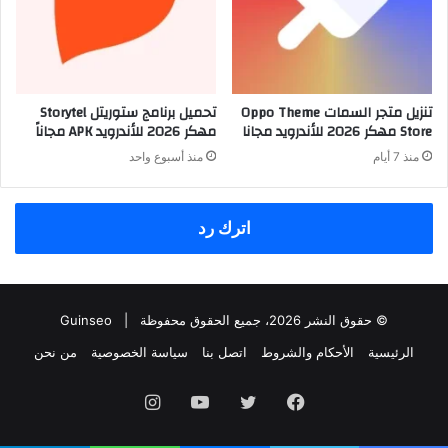
تنزيل متجر السمات Oppo Theme
تحميل برنامج ستوريتل Storytel
Store مهكر 2026 للأندرويد مجانا
مهكر 2026 للأندرويد APK مجاناً
منذ 7 أيام
منذ أسبوع واحد
اترك رد
© حقوق النشر 2026، جميع الحقوق محفوظة |
Guinseo
الرئيسية
الأحكام والشروط
اتصل بنا
سياسة الخصوصية
من نحن
فيسبوك
تويتر
يوتيوب
انستقرام