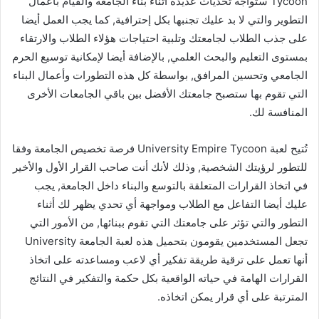
Tycoon ستواجه تحديات عديدة أثناء بناء الجامعة والقيام بأعمال
التطوير والتي لا بد عليك تجنبها بكل إحترافية, كما يجب العمل أيضا
على جذب الطلاب لجامعتك وتلبية احتياجات هؤلاء الطلاب والارتقاء
بمستوى التعليم والبحث العلمي, بالإضافة أيضا لإمكانية توسيع الحرم
الجامعي وتحسين المرافق, بواسطة كل هذه التطورات وأعمال البناء
التي تقوم بها ستصبح جامعتك الأفضل بين باقي الجامعات الأخرى
المنافسة لك.
تُتيح لعبة University Empire Tycoon فرصة تخصيص الجامعة وفقا
للتطور لرؤيتك الشخصية, وذلك لأنك أنت صاحب القرار الأول والأخير
في اتخاذ القرارات المتعلقة بالتوسع والبناء داخل الجامعة, يجب
عليك أيضا التفاعل مع الطلاب ومواجهة أي تحدي يظهر لك أثناء
التطور والتي تؤثر على جامعتك التي تقوم ببنائها, من الأمور التي
تجعل المستخدمين يقومون بتحميل هذه لعبة الجامعة University
أنها تعمل على ترقية طريقة تفكير أي لاعب ومساعدته على اتخاذ
القرارات الهامة في حياته الواقعية بكل حكمة والتفكير في النتائج
المترتبة على أي قرار يمكن اتخاذه.