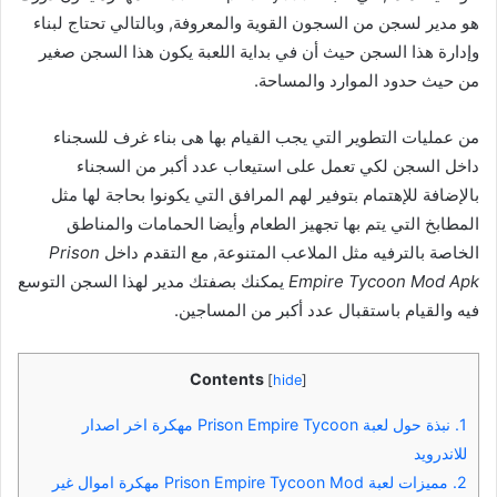
هو مدير لسجن من السجون القوية والمعروفة, وبالتالي تحتاج لبناء
وإدارة هذا السجن حيث أن في بداية اللعبة يكون هذا السجن صغير
من حيث حدود الموارد والمساحة.
من عمليات التطوير التي يجب القيام بها هى بناء غرف للسجناء
داخل السجن لكي تعمل على استيعاب عدد أكبر من السجناء
بالإضافة للإهتمام بتوفير لهم المرافق التي يكونوا بحاجة لها مثل
المطابخ التي يتم بها تجهيز الطعام وأيضا الحمامات والمناطق
الخاصة بالترفيه مثل الملاعب المتنوعة, مع التقدم داخل
Prison
Empire Tycoon Mod Apk
يمكنك بصفتك مدير لهذا السجن التوسع
فيه والقيام باستقبال عدد أكبر من المساجين.
Contents
[
hide
]
1.
نبذة حول لعبة Prison Empire Tycoon مهكرة اخر اصدار
للاندرويد
2.
مميزات لعبة Prison Empire Tycoon Mod مهكرة اموال غير