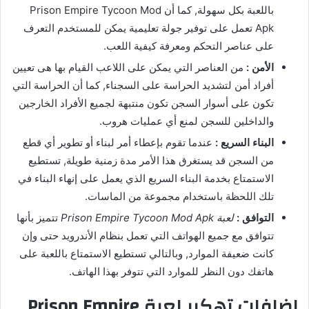
باللعبة بكل سهولة, كما أن Prison Empire Tycoon Mod
Apk تعمل على توفير جولة تعليمية يمكن للمستخدم التعرف
على عناصر التحكم ومعرفة كيفية اللعب.
الأمن :
من العناصر التي يمكن على اللاعب القيام بها هى تعيين
أفراد أمن لتشديد الحراسة على السجناء, كما أن الحراسة التي
تكون على أسوار السجن تكون منتبهة لجميع الأفراد الخارجين
والداخلين للسجن لمنع أي عمليات هروب.
البناء السريع :
عندما تقوم بإعطاء أمر لبناء أو تطوير أي قطع
من السجن قد يستغرق هذا الأمر مدة زمنية طويلة, تستطيع
الاستمتاع بخدمة البناء السريع الذي يعمل على إنهاء البناء في
تلك اللحظة باستخدام مجموعة من الماسات.
التوافق :
لعبة Prison Empire Tycoon Mod Apk
تتميز بأنها
تتوافق مع جميع الهواتف التي تعمل بنظام الأندرويد حتى وإن
كانت ضعيفة الموارد, وبالتالي تستطيع الاستمتاع باللعبة على
هاتفك دون النظر للموارد التي تتوفر بهذا الهاتف.
إضافات تهكير لعبة Prison Empire