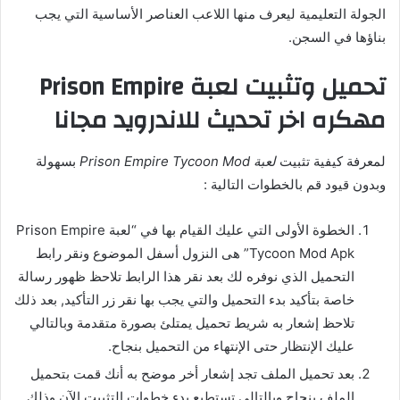
الجولة التعليمية ليعرف منها اللاعب العناصر الأساسية التي يجب
بناؤها في السجن.
تحميل وتثبيت لعبة Prison Empire
مهكره اخر تحديث للاندرويد مجانا
لمعرفة كيفية تثبيت
لعبة Prison Empire Tycoon Mod
بسهولة
وبدون قيود قم بالخطوات التالية :
الخطوة الأولى التي عليك القيام بها في “لعبة Prison Empire
Tycoon Mod Apk” هى النزول أسفل الموضوع ونقر رابط
التحميل الذي نوفره لك بعد نقر هذا الرابط تلاحظ ظهور رسالة
خاصة بتأكيد بدء التحميل والتي يجب بها نقر زر التأكيد, بعد ذلك
تلاحظ إشعار به شريط تحميل يمتلئ بصورة متقدمة وبالتالي
عليك الإنتظار حتى الإنتهاء من التحميل بنجاح.
بعد تحميل الملف تجد إشعار أخر موضح به أنك قمت بتحميل
الملف بنجاح وبالتالي تستطيع بدء خطوات التثبيت الآن وذلك