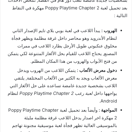
بشخصيات جديدة غامضة تلعب دور هام في القصة, تتلخص الأحداث
بعد تحميل لعبة Poppy Playtime Chapter 2 مهكرة في النقاط
التالية :
الهروب :
يبدأ اللاعب في لعبة بوبي بلاي تايم الإصدار الثاني
لنظام الأندرويد وهو محاصر داخل غرفة مظلمة ويظهر فجأة
مخلوق عنكبوتي طويل الأرجل يطارد اللاعب في ممرات
المصنع, يحتاج اللاعب للقيام بحل الألغاز المتنوعة لكي يتمكن
من فتح الأبواب والهروب من هذا المكان المظلم.
دخول معرض الألعاب :
يتمكن اللاعب من الهروب ويدخل
معرض الألعاب ويجد به الكثير من الألعاب المختلفة, يلتقي
اللاعب بشخصية جديدة غامضة تساعده على حل الألغاز التي
يواجهها داخل
لعبة رعب Poppy Playtime Chapter 2
لنظام
Android.
المواجهة :
وأيضاً بعد تحميل لعبة Poppy Playtime Chapter
2 مهكرة اخر اصدار يدخل اللاعب غرفة مظلمة مليئة
بالموسيقى العالية تظهر فجأة لعبة موسيقية مجنونة تهاجم