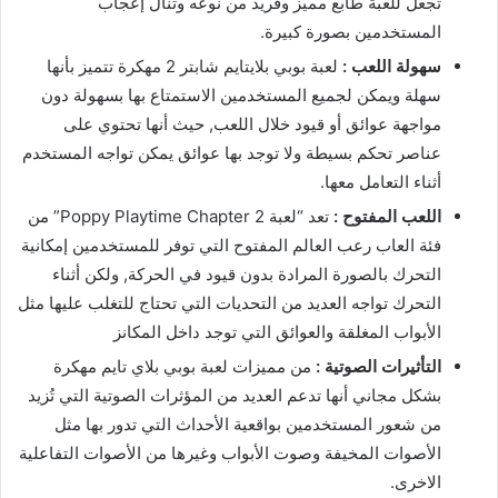
تجعل للعبة طابع مميز وفريد من نوعه وتنال إعجاب
المستخدمين بصورة كبيرة.
سهولة اللعب :
لعبة بوبي بلايتايم شابتر 2 مهكرة تتميز بأنها
سهلة ويمكن لجميع المستخدمين الاستمتاع بها بسهولة دون
مواجهة عوائق أو قيود خلال اللعب, حيث أنها تحتوي على
عناصر تحكم بسيطة ولا توجد بها عوائق يمكن تواجه المستخدم
أثناء التعامل معها.
اللعب المفتوح :
تعد “لعبة Poppy Playtime Chapter 2” من
فئة العاب رعب العالم المفتوح التي توفر للمستخدمين إمكانية
التحرك بالصورة المرادة بدون قيود في الحركة, ولكن أثناء
التحرك تواجه العديد من التحديات التي تحتاج للتغلب عليها مثل
الأبواب المغلقة والعوائق التي توجد داخل المكانز
التأثيرات الصوتية :
من مميزات لعبة بوبي بلاي تايم مهكرة
بشكل مجاني أنها تدعم العديد من المؤثرات الصوتية التي تُزيد
من شعور المستخدمين بواقعية الأحداث التي تدور بها مثل
الأصوات المخيفة وصوت الأبواب وغيرها من الأصوات التفاعلية
الاخرى.