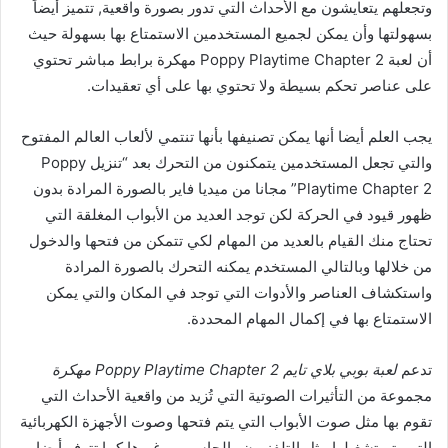
وتجعلهم يتعايشون مع الأحداث التي تدور بصورة واقعية, تتميز أيضاً
بسهولتها وأن يمكن لجميع المستخدمين الاستمتاع بها بسهولة حيث
أن لعبة Poppy Playtime Chapter 2 مهكرة برابط مباشر تحتوي
على عناصر تحكم بسيطة ولا تحتوي بها على أي تعقيدات.
يجب العلم أيضا أنها يمكن تصنيفها بأنها تنتمي لألعاب العالم المفتوح
والتي تجعل المستخدمين يتمكنون من التحرك بعد “تنزيل Poppy
Playtime Chapter 2” مجانا من ميديا فاير بالصورة المرادة بدون
ظهور قيود في الحركة لكن توجد العديد من الأبواب المغلقة التي
تحتاج منك القيام بالعديد من المهام لكي تتمكن من فتحها والدخول
من خلالها وبالتالي المستخدم يمكنه التحرك بالصورة المرادة
واستكشاف العناصر والأدوات التي توجد في المكان والتي يمكن
الاستمتاع بها في إكمال المهام المحددة.
تدعم
لعبة بوبي بلاي تايم Poppy Playtime Chapter 2 مهكرة
مجموعة من التأثيرات الصوتية التي تُزيد من واقعية الأحداث التي
تقوم بها مثل صوت الأبواب التي يتم فتحها وصوت الأجهزة الكهربائية
التي يتم تشغيلها مثل التلفزيون والحاسوب وغيرها كما تتوفر أيضا