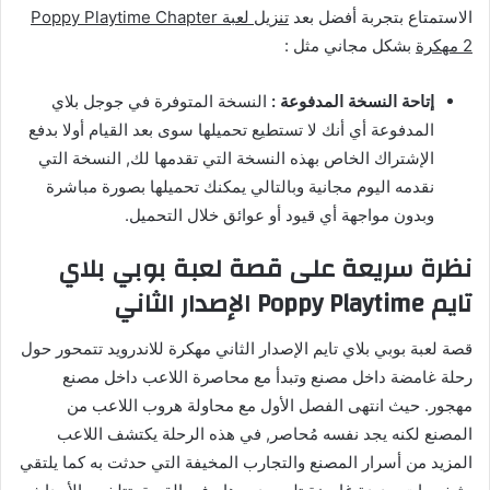
الاستمتاع بتجربة أفضل بعد
تنزيل لعبة Poppy Playtime Chapter
2 مهكرة
بشكل مجاني مثل :
إتاحة النسخة المدفوعة :
النسخة المتوفرة في جوجل بلاي
المدفوعة أي أنك لا تستطيع تحميلها سوى بعد القيام أولا بدفع
الإشتراك الخاص بهذه النسخة التي تقدمها لك, النسخة التي
نقدمه اليوم مجانية وبالتالي يمكنك تحميلها بصورة مباشرة
وبدون مواجهة أي قيود أو عوائق خلال التحميل.
نظرة سريعة على قصة لعبة بوبي بلاي
تايم Poppy Playtime الإصدار الثاني
قصة لعبة بوبي بلاي تايم الإصدار الثاني مهكرة للاندرويد تتمحور حول
رحلة غامضة داخل مصنع وتبدأ مع محاصرة اللاعب داخل مصنع
مهجور. حيث انتهى الفصل الأول مع محاولة هروب اللاعب من
المصنع لكنه يجد نفسه مُحاصر, في هذه الرحلة يكتشف اللاعب
المزيد من أسرار المصنع والتجارب المخيفة التي حدثت به كما يلتقي