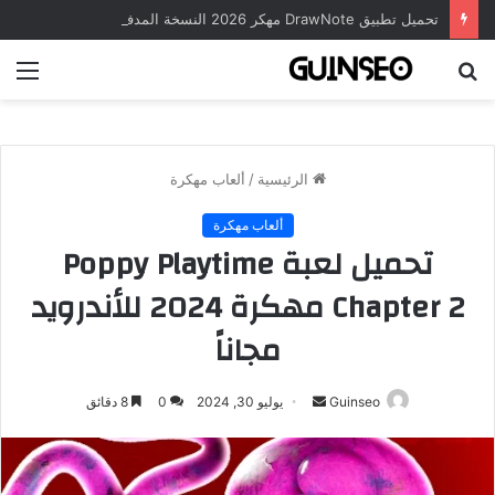
تحميل تطبيق DrawNote مهكر 2026 النسخة المدفوعة للأندرويد مجاناً
بحث
الق
عن
الرئيسية
/
ألعاب مهكرة
ألعاب مهكرة
تحميل لعبة Poppy Playtime
Chapter 2 مهكرة 2024 للأندرويد
مجاناً
أرسل
Guinseo
يوليو 30, 2024
0
8 دقائق
بريدا
إلكترونيا