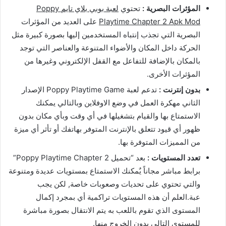
المؤثرات البصرية :
تحتوي
لعبة بوبي بلاي تايم Poppy
Playtime Chapter 2 Apk Mod
على العديد من المؤثرات
البصرية التي تجذب إنتباه المستخدمين إليها بصورة كبيرة مثل
الحركة داخل المكان والأضواء المتنوعة والعناصر التي توجد
بالمكان بالإضافة للتفاعل مع القفل الإلكتروني وغيرها من
المؤثرات الأخرى.
بدون إنترنت :
تدعم لعبة Poppy Playtime Game الإصدار
الثاني مهكرة العمل في وضع الاوفلاين وبالتالي يمكنك
الاستمتاع بها والقيام بتشغيلها في أي وقت وبأي مكان بدون
ظهور أي قيود تتعلق بالإنترنت المتوفر بهاتفك أو تأثر أي ميزة
من المميزات المتوفرة بها.
تعدد المستويات :
بعد “تحميل Poppy Playtime Chapter 2”
برابط مباشر مجاناً يٌمكنك الاستمتاع بمستويات عديدة ومتنوعة
والتي تحتوي على تحديات وصعوبات خاصة, لكن يجب
عبة.العلم أن هذه المستويات تراكمية أي بمجرد إكمال
المستوى الذي تقوم باللعب به يتم الانتقال بصورة مباشرة
للمستوى التالي بدون الخروج منها.