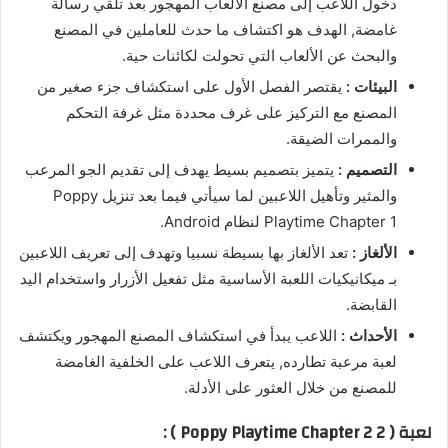
دخول اللاعب إلى مصنع الألعاب المهجور بعد تلقي رسالة
غامضة, الهدف هو اكتشاف ما حدث للعاملين في المصنع
والبحث عن الألعاب التي تحولت لكائنات حية.
البيئات :
يقتصر الفصل الأول على استكشاف جزء صغير من
المصنع مع التركيز على غرف محددة مثل غرفة التحكم
والممرات الضيقة.
التصميم :
يتميز بتصميم بسيط يهدف إلى تقديم الجو المرعب
والمثير وتأهيل اللاعبين لما سيأتي فيما بعد تنزيل Poppy
Playtime Chapter 1 لنظام Android.
الألغاز :
تعد الألغاز بها بسيطة نسبيا وتهدف إلى تعريف اللاعبين
بـ ميكانيكيات اللعبة الأساسية مثل تفعيل الأزرار واستخدام اليد
القابضة.
الأحداث :
اللاعب يبدأ في استكشاف المصنع المهجور ويكتشف
لعبة مرعبة تطارده, يتعرف اللاعب على الخلفية الغامضة
للمصنع من خلال العثور على الأدلة.
لعبة ( Poppy Playtime Chapter 2 2 ) :