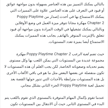
بالتالي يمكنك التمييز بين هذه العناصر بسهولة بدون مواجهة عوائق
أو قيود في التعرف على هذه العناصر, علاوة على المميزات التي
يمكنك الاستمتاع بها في أحدث إصدار من Poppy Playtime
Chapter 2 مهكرة مجانا تتوفر ميزة العمل في وضع الأوفلاين
وبالتالي يمكنك تشغيلها في الوقت المرادة بدون مواجهة أي قيود
تتعلق بالإنترنت المتوفر بالهاتف, بجانب هذه المميزات يمكنك
الاستمتاع أيضا بميزة تعدد المستويات.
حيث تضم
لعبة الرعب Poppy Playtime Chapter 2 مهكرة
مجموعة عديدة من المستويات التي يمكن اللعب بها وكل مستوى
يضم تحدياته وصعوباته الخاصة, لكن يجب العلم أن هذه المستويات لا
تكون منفصلة عن بعضها البعض مثل ما هو في باقي الألعاب الأخرى
بل هذه المستويات مترابطة بالأحداث التي تدور حولها القصة بعد
تحميل لعبة Poppy Playtime الجزء الثاني بشكل مجاني.
عندما تقوم بإكمال المهام المتوفرة بالمستوى الذي تقوم باللعب يتم
البدء في المستوى الثاني, حيث أن الانتقال بين المستويات تكون