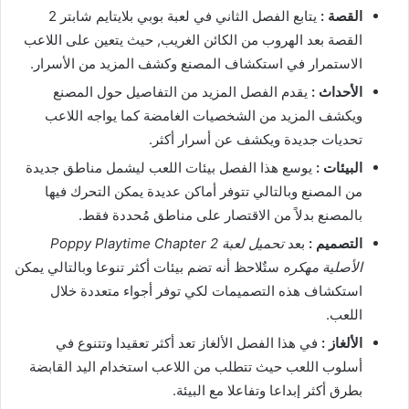
القصة :
يتابع الفصل الثاني في لعبة بوبي بلايتايم شابتر 2
القصة بعد الهروب من الكائن الغريب, حيث يتعين على اللاعب
الاستمرار في استكشاف المصنع وكشف المزيد من الأسرار.
الأحداث :
يقدم الفصل المزيد من التفاصيل حول المصنع
ويكشف المزيد من الشخصيات الغامضة كما يواجه اللاعب
تحديات جديدة ويكشف عن أسرار أكثر.
البيئات :
يوسع هذا الفصل بيئات اللعب ليشمل مناطق جديدة
من المصنع وبالتالي تتوفر أماكن عديدة يمكن التحرك فيها
بالمصنع بدلاً من الاقتصار على مناطق مُحددة فقط.
التصميم :
بعد
تحميل لعبة Poppy Playtime Chapter 2
الأصلية مهكره
ستٌلاحظ أنه تضم بيئات أكثر تنوعا وبالتالي يمكن
استكشاف هذه التصميمات لكي توفر أجواء متعددة خلال
اللعب.
الألغاز :
في هذا الفصل الألغاز تعد أكثر تعقيدا وتتنوع في
أسلوب اللعب حيث تتطلب من اللاعب استخدام اليد القابضة
بطرق أكثر إبداعا وتفاعلا مع البيئة.