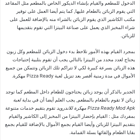
الدخول للمطعم والقيام بإنشاء الديكور الخاص بالمطعم مثل المقاعد
التي يقوم الزبائن بالطعام عليها, كما يتم أيضا العمل على توفير
مكتب الكاشير الذي يقوم الزبائن بالشراء منه بالإضافة للعمل على
شراء المخبز الذي يعمل على صناعة البيتزا التي تقوم بتقديمها
للزبائن.
بمجرد القيام بهذه الأمور تلاحظ بدء دخول الزبائن للمطعم وكل زبون
يحتاج لعدد محدد من البيتزا بالتالي يجب أن تقوم بتلبية إحتياجات
هذه الزبائن بسرعة كبيرة لكي لا تتراكم تلك الزبائن وتتمكن من جميع
الأموال في مدة زمنية أقصر بعد تنزيل لعبة Pizza Ready مهكرة.
الجدير بالذكر أن يوجد زبائن يحتاجون للطعام داخل المطعم كما توجد
زبائن لا تقوم بالطعام بالمطعم, يجب العلم أيضا أن في بداية
لعبة
Pizza Ready Mod Apk مهكرة للاندرويد
تقوم بتقيم خدمات متنوعة
بمفردك مثل : القيام بإحضار البيتزا من المخبز إلى الكاشير والقيام
بتقديم البيتزا للزبائن وأيضا القيام بجمع الأموال بالإضافة للقيام بجمع
بقايا الطعام وإلقائها بسلة القمامة.