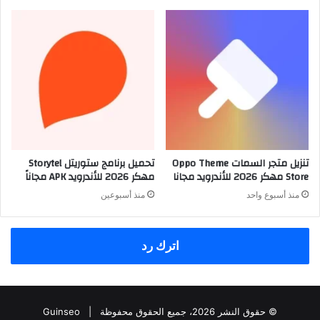
تنزيل متجر السمات Oppo Theme
تحميل برنامج ستوريتل Storytel
Store مهكر 2026 للأندرويد مجانا
مهكر 2026 للأندرويد APK مجاناً
منذ أسبوع واحد
منذ أسبوعين
اترك رد
© حقوق النشر 2026، جميع الحقوق محفوظة |
Guinseo