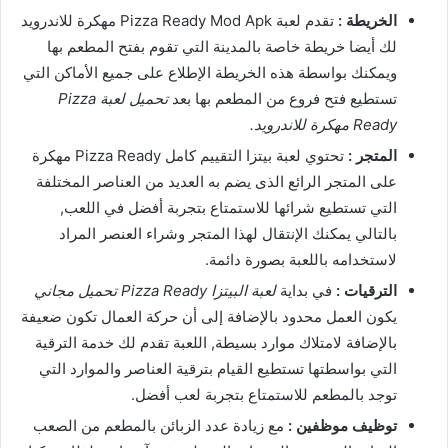
الخريطة :
تقدم لعبة Pizza Ready Mod Apk مهكرة للاندرويد
لك أيضا خريطة خاصة بالمدينة التي تقوم بفتح المطعم بها
ويمكنك بواسطة هذه الخريطة الإطلاع على جميع الأماكن التي
تستطيع فتح فروع من المطعم بها بعد
تحميل لعبة Pizza
Ready مهكرة للاندرويد.
المتجر :
تحتوي لعبة بيتزا التقييم كامل Pizza Ready مهكرة
على المتجر الرائع الذى يضم به العديد من العناصر المختلفة
التي تستطيع شرائها للاستمتاع بتجربة أفضل في اللعب,
بالتالي يمكنك الإنتقال لهذا المتجر وشراء العنصر المراد
لاستخدامه باللعبة بصورة دائمة.
الترقيات :
في بداية
لعبة البيتزا Pizza Ready تحميل مجاني
يكون العمل محدود بالإضافة إلى أن حركة العمال تكون ضعيفة
بالإضافة لامتلاك موارد بسيطة, اللعبة تقدم لك خدمة الترقية
التي بواسطتها تستطيع القيام بترقية العناصر والموارد التي
توجد بالمطعم للاستمتاع بتجربة لعب أفضل.
توظيف موظفين :
مع زيادة عدد الزبائن بالمطعم من الصعب