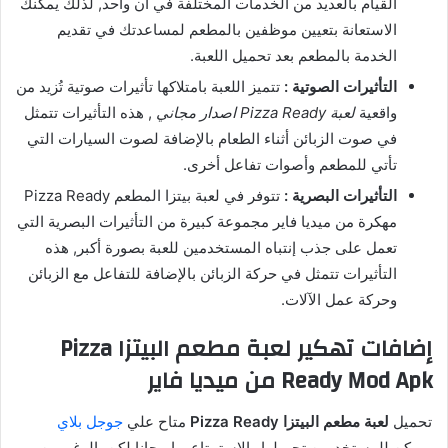
القيام بالعديد من الخدمات المختلفة في آن واحد, لذلك يمكنك
الاستعانة بتعيين موظفين بالمطعم لمساعدتك في تقديم
الخدمة بالمطعم بعد تحميل اللعبة.
التأثيرات الصوتية :
تتميز اللعبة بامتلاكها تأثيرات صوتية تُزيد من
واقعية
لعبة Pizza Ready اصدار مجاني
, هذه التأثيرات تتمثل
في صوت الزبائن أثناء الطعام بالإضافة لصوت السيارات التي
تأتي للمطعم وأصوات تفاعل أخرى.
التأثيرات البصرية :
تتوفر في لعبة بيتزا المطعم Pizza Ready
مهكرة من ميديا فاير مجموعة كبيرة من التأثيرات البصرية التي
تعمل على جذب إنتباه المستخدمين للعبة بصورة أكبر, هذه
التأثيرات تتمثل في حركة الزبائن بالإضافة للتفاعل مع الزبائن
وحركة عمل الآلات.
إضافات تهكير لعبة مطعم البيتزا Pizza
Ready Mod Apk من ميديا فاير
تحميل
لعبة مطعم البيتزا Pizza Ready
متاح علي
جوجل بلاي
ويمكن للمستخدمين تحميلها والاستمتاع بها مجانا لكن بالرغم من