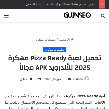
تحميل تطبيق DrawNote مهكر 2026 النسخة المدفوعة للأندرويد مجاناً
بحث
الق
عن
الرئيسية
/
تطبيقات مهكرة
تطبيقات مهكرة
تحميل لعبة Pizza Ready مهكرة
2025 للأندرويد APK مجاناً
أرسل
Guinseo
مايو 15, 2025
0
8 دقائق
بريدا
إلكترونيا
لعبة Pizza Ready مهكرة
خاصة بالهواتف المحمولة وتٌعد واحدة من
الالعاب الاستراتيجية التي يستطيع كل مستخدم الاستمتاع باللعب بها
استراتيجيته الخاصة, حيث تدور فكرة لعبة مطعم البيتزا حول الشاب