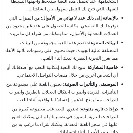
استخدامها، عند تحميل هذه اللعبة ستلاحظ واجهتها البسيطة
السهلة التي تتيح لك التنقل بسهولة بين الشاشات.
بالإضافة إلى ذلك عدد لا نهائي من الأموال:
من الميزات التي
توفرها لك اللعبة هي إمكانية الحصول على عدد غير محدود من
العملات المعدنية والأموال، مما يمكنك من شراء كل ما تريده.
البيئات المتنوعة
: تقدم هذه اللعبة مجموعة من البيئات
المختلفة عالية الجودة، حيث تحتوي على رسومات ثلاثية الأبعاد
مما يعزز التجربة البصرية لديك أثناء اللعب.
خاصية المشاركة
: تتيح لك اللعبة إمكانية اللعب مع أصدقائك أو
أي أشخاص آخرين من خلال منصات التواصل الاجتماعي.
الموسيقى والتأثيرات الصوتية
: تحتوي اللعبة على مجموعة من
التأثيرات الفريدة وأصوات احتكاك العجلات بالطريق وأصوات
الدراجة، مما يمنح اللاعبين إحساسًا بالواقعية أثناء اللعب.
دراجات نارية متنوعة
: تحتوي اللعبة على مجموعة كبيرة من
الدراجات النارية المميزة في تصميماتها والتي يمكنك العثور
عليها في متجر اللعبة المعدلة، يمكنك شراء ما ترغب به من
خلال جمع الأموال أثناء انتصاراتك.