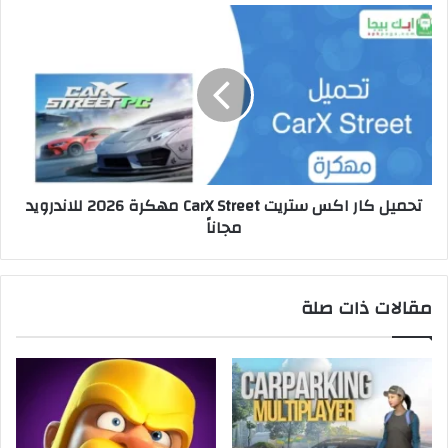
تحميل كار اكس ستريت CarX Street مهكرة 2026 للاندرويد
مجاناً
مقالات ذات صلة