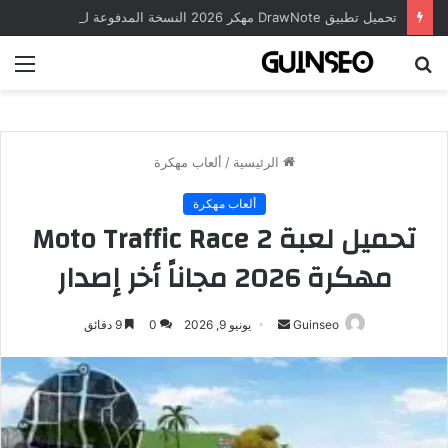
تحميل تطبيق DrawNote مهكر 2026 النسخة المدفوعة للأندرويد مجاناً
بحث
الق
عن
الرئيسية
/
ألعاب مهكرة
ألعاب مهكرة
تحميل لعبة Moto Traffic Race 2
مهكرة 2026 مجاناً أخر إصدار
أرسل
Guinseo
يونيو 9, 2026
0
9 دقائق
بريدا
إلكترونيا