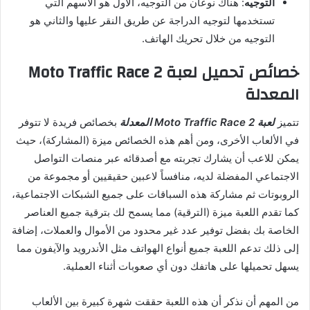
التوجيه
: هناك نوعان من التوجيه، الأول هو الأسهم التي
تستخدمها لتوجيه الدراجة عن طريق النقر عليها والثاني هو
التوجيه من خلال تحريك الهاتف.
خصائص تحميل لعبة Moto Traffic Race 2
المعدلة
تتميز
لعبة Moto Traffic Race 2 المعدلة
بخصائص فريدة لا تتوفر
في الألعاب الأخرى، ومن أهم هذه الخصائص ميزة (المشاركة)، حيث
يمكن للاعب أن يشارك تجربته مع أصدقائه عبر منصات التواصل
الاجتماعي المفضلة لديه، منافساً لاعبين حقيقيين أو مجموعة من
الروبوتات ثم مشاركة هذه السباقات على جميع الشبكات الاجتماعية،
كما تقدم اللعبة ميزة (الترقية) مما يسمح لك بترقية جميع العناصر
الخاصة بك بفضل توفير عدد غير محدود من الأموال والعملات، إضافة
إلى ذلك تدعم اللعبة جميع أنواع الهواتف مثل الأندرويد والآيفون مما
يسهل تحميلها على هاتفك دون أي صعوبات أثناء العملية.
من المهم أن نذكر أن هذه اللعبة حققت شهرة كبيرة بين الألعاب