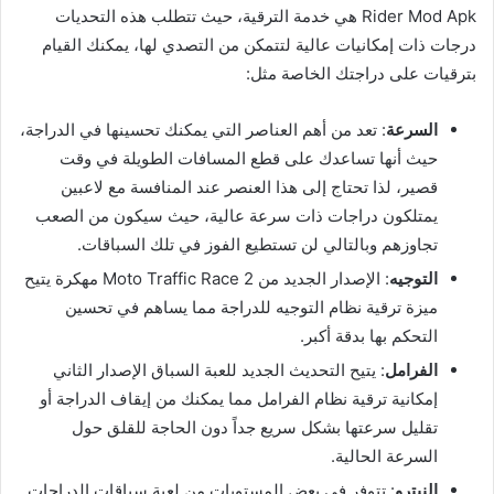
Rider Mod Apk هي خدمة الترقية، حيث تتطلب هذه التحديات
درجات ذات إمكانيات عالية لتتمكن من التصدي لها، يمكنك القيام
بترقيات على دراجتك الخاصة مثل:
السرعة
: تعد من أهم العناصر التي يمكنك تحسينها في الدراجة،
حيث أنها تساعدك على قطع المسافات الطويلة في وقت
قصير، لذا تحتاج إلى هذا العنصر عند المنافسة مع لاعبين
يمتلكون دراجات ذات سرعة عالية، حيث سيكون من الصعب
تجاوزهم وبالتالي لن تستطيع الفوز في تلك السباقات.
التوجيه
: الإصدار الجديد من Moto Traffic Race 2 مهكرة يتيح
ميزة ترقية نظام التوجيه للدراجة مما يساهم في تحسين
التحكم بها بدقة أكبر.
الفرامل
: يتيح التحديث الجديد للعبة السباق الإصدار الثاني
إمكانية ترقية نظام الفرامل مما يمكنك من إيقاف الدراجة أو
تقليل سرعتها بشكل سريع جداً دون الحاجة للقلق حول
السرعة الحالية.
النيترو
: تتوفر في بعض المستويات من لعبة سباقات الدراجات