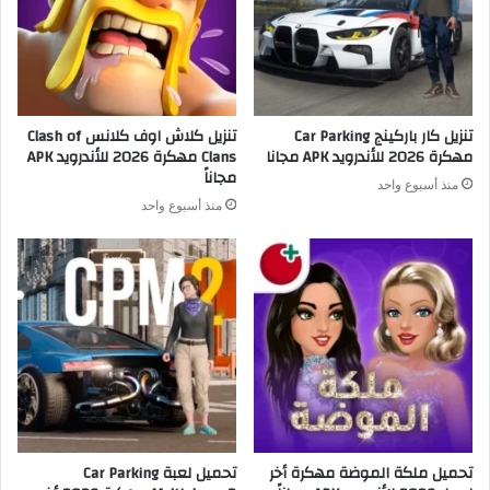
تنزيل كار باركينج Car Parking
تنزيل كلاش اوف كلانس Clash of
مهكرة 2026 للأندرويد APK مجانا
Clans مهكرة 2026 للأندرويد APK
مجاناً
منذ أسبوع واحد
منذ أسبوع واحد
تحميل ملكة الموضة مهكرة أخر
تحميل لعبة Car Parking