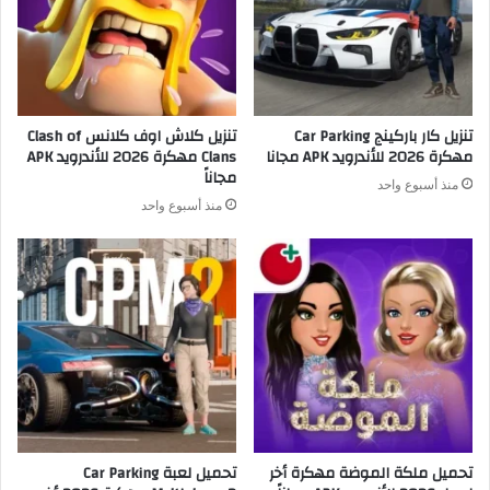
تنزيل كار باركينج Car Parking
تنزيل كلاش اوف كلانس Clash of
مهكرة 2026 للأندرويد APK مجانا
Clans مهكرة 2026 للأندرويد APK
مجاناً
منذ أسبوع واحد
منذ أسبوع واحد
تحميل ملكة الموضة مهكرة أخر
تحميل لعبة Car Parking