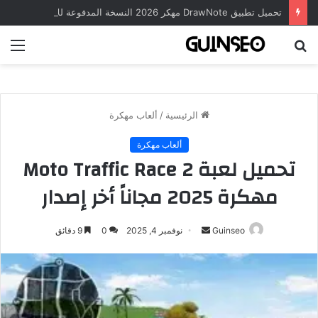
تحميل تطبيق DrawNote مهكر 2026 النسخة المدفوعة للأندرويد مجاناً
بحث
الق
عن
الرئيسية
/
ألعاب مهكرة
ألعاب مهكرة
تحميل لعبة Moto Traffic Race 2
مهكرة 2025 مجاناً أخر إصدار
أرسل
Guinseo
نوفمبر 4, 2025
0
9 دقائق
بريدا
إلكترونيا