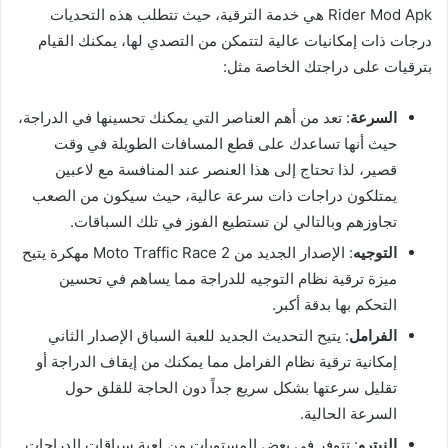
Rider Mod Apk هي خدمة الترقية، حيث تتطلب هذه التحديات
درجات ذات إمكانيات عالية لتتمكن من التصدي لها، يمكنك القيام
بترقيات على دراجتك الخاصة مثل:
السرعة
: تعد من أهم العناصر التي يمكنك تحسينها في الدراجة،
حيث أنها تساعدك على قطع المسافات الطويلة في وقت
قصير، لذا تحتاج إلى هذا العنصر عند المنافسة مع لاعبين
يمتلكون دراجات ذات سرعة عالية، حيث سيكون من الصعب
تجاوزهم وبالتالي لن تستطيع الفوز في تلك السباقات.
التوجيه
: الإصدار الجديد من Moto Traffic Race 2 مهكرة يتيح
ميزة ترقية نظام التوجيه للدراجة مما يساهم في تحسين
التحكم بها بدقة أكبر.
الفرامل
: يتيح التحديث الجديد للعبة السباق الإصدار الثاني
إمكانية ترقية نظام الفرامل مما يمكنك من إيقاف الدراجة أو
تقليل سرعتها بشكل سريع جداً دون الحاجة للقلق حول
السرعة الحالية.
النيترو
: تتوفر في بعض المستويات من لعبة سباقات الدراجات