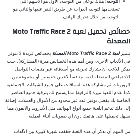
التوجيه
: هناك نوعان من التوجيه، الأول هو الأسهم التي
تستخدمها لتوجيه الدراجة عن طريق النقر عليها والثاني هو
التوجيه من خلال تحريك الهاتف.
خصائص تحميل لعبة Moto Traffic Race 2
المعدلة
تتميز
لعبة Moto Traffic Race 2 المعدلة
بخصائص فريدة لا تتوفر
في الألعاب الأخرى، ومن أهم هذه الخصائص ميزة (المشاركة)، حيث
يمكن للاعب أن يشارك تجربته مع أصدقائه عبر منصات التواصل
الاجتماعي المفضلة لديه، منافساً لاعبين حقيقيين أو مجموعة من
الروبوتات ثم مشاركة هذه السباقات على جميع الشبكات الاجتماعية،
كما تقدم اللعبة ميزة (الترقية) مما يسمح لك بترقية جميع العناصر
الخاصة بك بفضل توفير عدد غير محدود من الأموال والعملات، إضافة
إلى ذلك تدعم اللعبة جميع أنواع الهواتف مثل الأندرويد والآيفون مما
يسهل تحميلها على هاتفك دون أي صعوبات أثناء العملية.
من المهم أن نذكر أن هذه اللعبة حققت شهرة كبيرة بين الألعاب