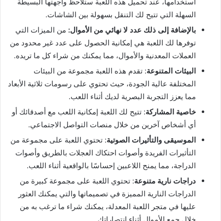
استخدامها، عند تحميل هذه اللعبة ستلاحظ واجهتها البسيطة
السهلة التي تتيح لك التنقل بسهولة بين الشاشات.
بالإضافة إلى ذلك عدد لا نهائي من الأموال:
من الميزات التي
توفرها لك اللعبة هي إمكانية الحصول على عدد غير محدود من
العملات المعدنية والأموال، مما يمكنك من شراء كل ما تريده.
البيئات المتنوعة
: تقدم هذه اللعبة مجموعة من البيئات
المختلفة عالية الجودة، حيث تحتوي على رسومات ثلاثية الأبعاد
مما يعزز التجربة البصرية لديك أثناء اللعب.
خاصية المشاركة
: تتيح لك اللعبة إمكانية اللعب مع أصدقائك أو
أي أشخاص آخرين من خلال منصات التواصل الاجتماعي.
الموسيقى والتأثيرات الصوتية
: تحتوي اللعبة على مجموعة من
التأثيرات الفريدة وأصوات احتكاك العجلات بالطريق وأصوات
الدراجة، مما يمنح اللاعبين إحساسًا بالواقعية أثناء اللعب.
دراجات نارية متنوعة
: تحتوي اللعبة على مجموعة كبيرة من
الدراجات النارية المميزة في تصميماتها والتي يمكنك العثور
عليها في متجر اللعبة المعدلة، يمكنك شراء ما ترغب به من
خلال جمع الأموال أثناء انتصاراتك.