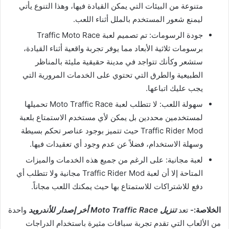
متنوعة من البيئات التي يمكن القيادة فيها، وهذا التنوع يأتي
ليمنع شعور المستخدم بالملل أثناء اللعب.
جودة الرسومات: تم تصميم لعبة Traffic Moto Race
برسومات ثلاثية الأبعاد مما يوفر تجربة واقعية أثناء القيادة،
ستشعر وكأنك تتواجد في مدينة حقيقية مليئة بالمناظر
الطبيعية والطرق التي تحتوي على الخدمات المرورية التي
يجب عليك اتباعها.
سهولة اللعب: لا تتطلب لعبة Moto Traffic Race تحميلها
لمستخدمين محددين بل يمكن لأي مستخدم الاستمتاع بلعبة
Traffic Rider Mod حيث تتميز بوجود عناصر تحكم بسيطة
وسهلة الاستخدام، فضلاً عن عدم وجود أي تعقيدات فيها.
لعبة مجانية: على الرغم من جميع هذه الخدمات والميزات
المتاحة إلا أن لعبة Traffic Rider Mod مجانية ولا تتطلب أي
دفع للاشتراكات للاستمتاع بها حيث يمكنك اللعب مجاناً.
الخلاصة:-
تعد
تنزيل Moto Traffic Race أخر إصدار للأندرويد
واحدة
من الألعاب التي تقدم تجربة سباقات مثيرة باستخدام الدراجات