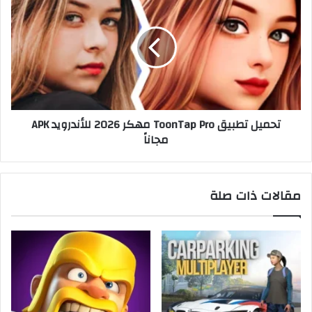
تحميل تطبيق ToonTap Pro مهكر 2026 للأندرويد APK
مجاناً
مقالات ذات صلة