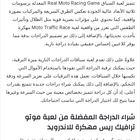
تتميز لعبة السباق Real Moto Racing Game المعدلة برسومات
ثلاثية الأبعاد عالية الجودة تعكس الطرق السريعة والمركبات بصورة
واقعية، كما تحتوي على مؤثرات بصرية قوية مثل الظلال وتأثيرات
الطقس التي تعزز من واقعية لعبة Moto Traffic Race مهكرة
بأحدث تحديثاتها، بالإضافة إلى ذلك تم تصميم الدراجات بدقة مما
يوفر للاعبين إحساس حقيقي بقيادة دراجة نارية.
علاوةً على ذلك تقدم لعبة سباقات الدراجات النارية ميزة الترقية،
حيث يمكنك ترقية الدراجة التي تقودها باستخدام الأموال التي
تكسبها خلال السباقات، تعمل هذه الترقيات على تعزيز السرعة ودقة
التحكم، بالإضافة إلى ذلك يمكنك شراء دراجات جديدة تتمتع بقدرات
أعلى، إذ أن كل دراجة تتميز بخصائص معينة من حيث السرعة وغيرها
مما يتيح لك اختيار الدراجة التي تناسب احتياجاتك.
شراء الدراجة المفضلة من لعبة موتو
ترافيك ريس مهكرة للاندرويد
يوجد متجر كبير في
لعبة موتو ترافيك ريس
المعدلة يحتوي على