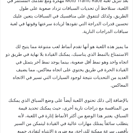
بعد تنزيل لعبة Moto Traffic Race مهكرة ومع تقدمك المستمر في
اللعبة، ستلاحظ أن تحديات السباقات تزداد صعوبة على طول
الطريق، ولذلك لتتفوق على منافسيك في السباقات يتعين عليك
تحسين قدرات الدراجة التي تقودها لزيادة سرعتها وقوتها في لعبة
سباقات الدراجات النارية.
ما يميز هذه اللعبة هو أنها تقدم أنماط لعب متنوعة مما يتيح لك
الاستمتاع بالنمط الذي يناسبك، يمكنك القيادة بلا نهاية في طريق ذو
اتجاه واحد وهو نمط أقل صعوبة، بينما يوجد نمط آخر يتمثل في
القيادة الحرة في طريق يحتوي على اتجاه معاكس، مما يضيف
العديد من التحديات نتيجة لوجود السيارات التي تسير في الاتجاه
المعاكس.
بالإضافة إلى ذلك تحتوي اللعبة أيضاً على وضع السباق الذي يمكنك
من المنافسة مع دراجات نارية أخرى، حيث يمكنك تحديد قيمة
السباق، يعتبر هذا الوضع من أكثر الأنماط إثارة في اللعبة، لأنه
يتطلب سائقاً يمتلك مهارات عالية في القيادة ليتمكن من السير
بأقصى سرعة ممكنة للدراجة، مع ضرورة الإنتباه لتفادي جميع