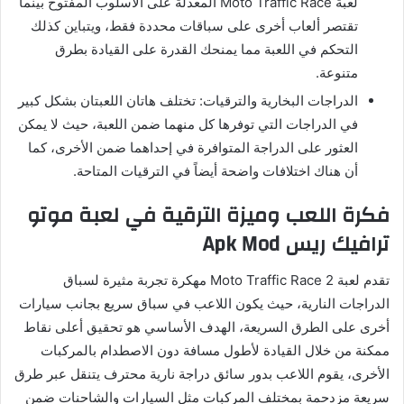
لعبة Moto Traffic Race المعدلة على الأسلوب المفتوح بينما
تقتصر ألعاب أخرى على سباقات محددة فقط، ويتباين كذلك
التحكم في اللعبة مما يمنحك القدرة على القيادة بطرق
متنوعة.
الدراجات البخارية والترقيات: تختلف هاتان اللعبتان بشكل كبير
في الدراجات التي توفرها كل منهما ضمن اللعبة، حيث لا يمكن
العثور على الدراجة المتوافرة في إحداهما ضمن الأخرى، كما
أن هناك اختلافات واضحة أيضاً في الترقيات المتاحة.
فكرة اللعب وميزة الترقية في لعبة موتو
ترافيك ريس Apk Mod
تقدم لعبة Moto Traffic Race 2 مهكرة تجربة مثيرة لسباق
الدراجات النارية، حيث يكون اللاعب في سباق سريع بجانب سيارات
أخرى على الطرق السريعة، الهدف الأساسي هو تحقيق أعلى نقاط
ممكنة من خلال القيادة لأطول مسافة دون الاصطدام بالمركبات
الأخرى، يقوم اللاعب بدور سائق دراجة نارية محترف يتنقل عبر طرق
سريعة مزدحمة بمختلف المركبات مثل السيارات والشاحنات ضمن