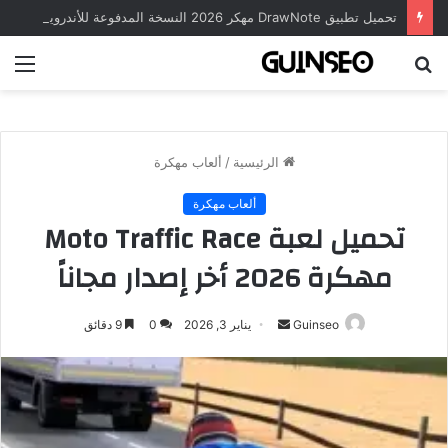
تحميل تطبيق DrawNote مهكر 2026 النسخة المدفوعة للأندرويد مجاناً
بحث
الق
عن
الرئيسية
/
ألعاب مهكرة
ألعاب مهكرة
تحميل لعبة Moto Traffic Race
مهكرة 2026 أخر إصدار مجاناً
أرسل
Guinseo
يناير 3, 2026
0
9 دقائق
بريدا
إلكترونيا