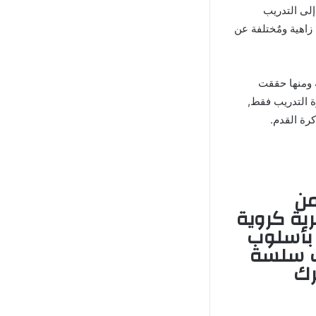
إلى التدريب
زاهية ومٌختلفة عن
ة ومنها حققت
ة التدريب فقط,
ن
ربة كروية
م بأسلوب
ب سلسة
رك