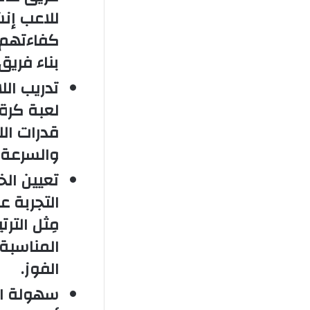
للاعب إن
كفاءتهم 
بناء فريق
تدريب اللا
لعبة كرة
قدرات الل
والسرعة 
تعيين الخ
التجربة 
مِثل التر
المناسبة
الفوز.
سهولة ال