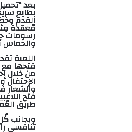
بطابع سريع
القدم وخصو
مٌعقدة مِث
رسومات جذا
والحماس أث
اللعبة تقد
فتحها مع 
من خلال إخت
الإحتفال وا
والشعار فه
فتح اللاعب
طريق العٌم
وبجانب كٌ
تنافسي رائ