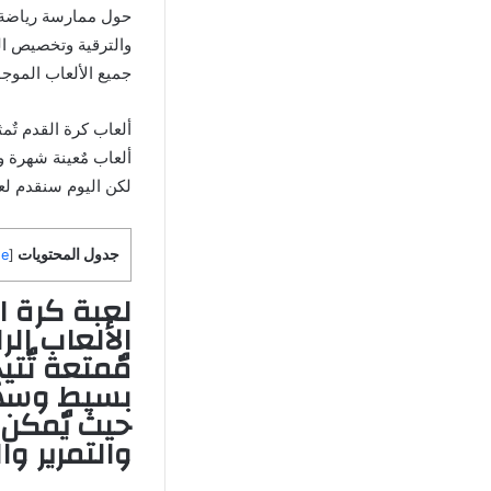
حول ممارسة رياضة ك
والترقية وتخصيص الن
جميع الألعاب الموجو
ألعاب كرة القدم تٌم
ألعاب مٌعينة شهرة و
لكن اليوم سنقدم لعبة ميني فوتبول Mini Football مهكرة
جدول المحتويات
de
[
لعبة كرة القدم ootball
الألعاب ال
مٌمتعة تٌتي
بسيط وسهل
حيث يٌمكن ا
والتمرير و