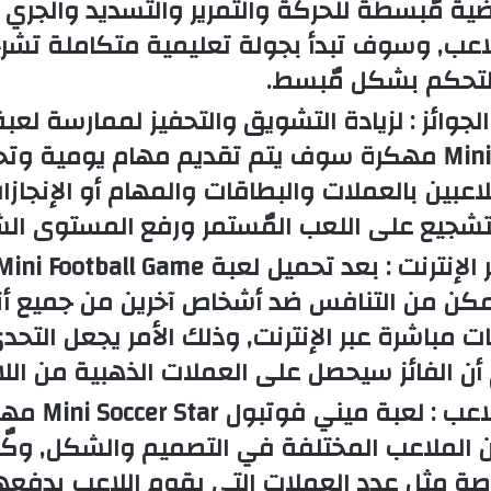
راضية مٌبسطة للحركة والتمرير والتسديد والجري
للاعب, وسوف تبدأ بجولة تعليمية متكاملة تشر
لتحكم بشكل مٌبسط.
جوائز :
لزيادة التشويق والتحفيز لممارسة لعبة
Mini Football مهكرة سوف يتم تقديم مهام يومية 
لاعبين بالعملات والبطاقات والمهام أو الإنجاز
تشجيع على اللعب المٌستمر ورفع المستوى ا
الإنترنت :
ن من التنافس ضد أشخاص آخرين من جميع أنحا
ت مباشرة عبر الإنترنت, وذلك الأمر يجعل التحدي 
 أن الفائز سيحصل على العملات الذهبية من اللا
اعب :
لعبة ميني فوتب
ن الملاعب المختلفة في التصميم والشكل, وكٌ
ة مِثل عدد العملات التي يقوم اللاعب بدفعه