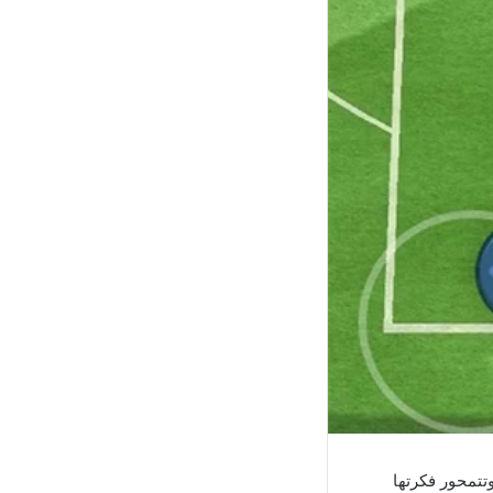
تتمحور فكرتها