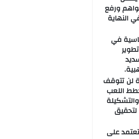
تواهم ورفع
ي النهاية
ساسية في
تطوير
سديد
بية.
Mini Football A مهكرة لن تتوقف
خطط اللعب
 والتشكيلة
لتحقيق
هكرة بأنها تعتمد على