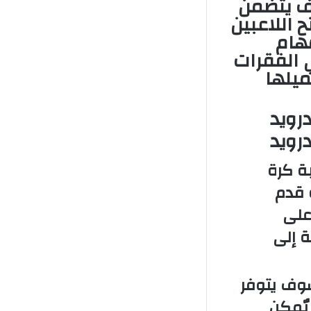
وف يتضمن
 اللاعبين
مهام
 الفقرات
ميلها
ة كرة
ت كرة قدم
على
ة إلى
Mini F مهكرة سوف يتوفر
يٌمكن