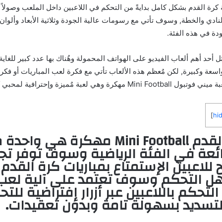
رة القدم بشكل كامل بدايةً من التحكم في اللاعبين داخل الملعب وصولاً 
ادي والخطة, وسوف تأتي مع رسومات عالية الجودة وثلاثية الأبعاد وألوان 
دة في هذه الفئة.
ثل أحد أهم ألعاب الفيديو على الهواتف المحمولة وهٌناك بها عدد كبير للغاي
اسعة وكبيرة, لكن مٌعظم هذه الألعاب تأتي مع فكرة لعب المباريات أو فكر
 وهي لعبة مٌميزة وإحترافية لمحبي كرة القدم.
]
hi
Mini F مهكرة
هي واحدة م
رائعة في الفئة الرياضية وسوف توفر تج
ح للاعبين الإستمتاع بمباريات كرة القد
 التحكم وسوف تعتمد على آلية لع
لتحكم باللاعبين عبر أزرار إفتراضية للتح
التسديد بسهولة تامة وبدون تعقيدات.