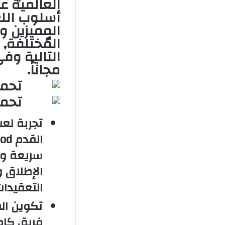
العالمية ع
أسلوب اللع
المميزين و
المٌختلفة,
التالية وف
مجاناً.
تجربة لع
سريعة و
الإطلاق و
التعقيدات
تكوين الف
فريق كام