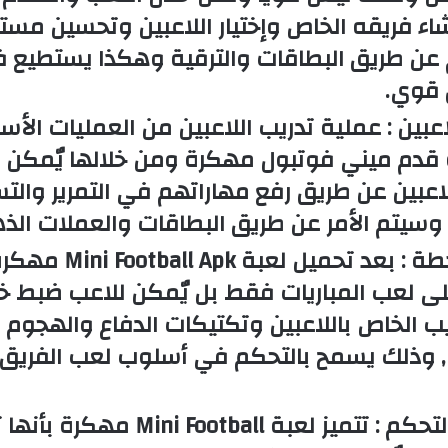
شاء فريقه الخاص وإختيار اللاعبين وتحسين مس
عن طريق البطاقات والترقية وهكذا يستطيع ف
 قوي.
عبين :
عملية تدريب اللاعبين من العمليات الأ
 قدم ميني فوتبول مهكرة ومن خلالها يٌمكن 
اعبين عن طريق رفع مهاراتهم في التمرير والت
وسيتم الأمر عن طريق البطاقات والعملات الذه
طة :
بعد تحميل لعبة pk
على لعب المباريات فقط بل يٌمكن للاعب ضبط 
تيب الخاص باللاعبين وتكتيكات الدفاع والهجوم
, وذلك يسمح بالتحكم في أسلوب لعب الفريق 
تحكم :
تتميز لعبة Mini Football م