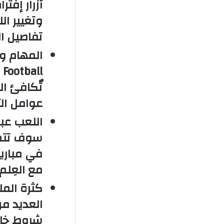
أزرار إفت
وتغيير ا
تفاصيل ا
المهام وال
تٌكافئ ال
عوامل ال
اللعب عبر 
سوف تتمك
في مباريا
مع العِلم
كثرة المل
العديد م
شروط خاص