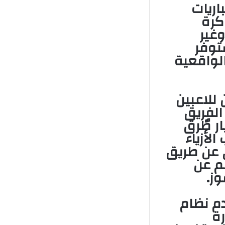
المباريات
كرة
وغير
ستوفر
لواقعية
 للاعبين
الفريق
ار طٌرق
لأزياء
ي عن طريق
م عن
ز.
م نظام
رة