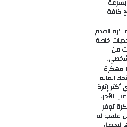
 بسرعة
ح كافة
 كرة القدم
وتحديات خاصة
ات من
لشخصي.
بعد تحميل لعبة Mini Football Game مهكرة
ء العالم
أكثر إثارة
عب الآخر.
ول Mini Soccer Star مهكرة توفر
ل ملعب له
ا ليحصل