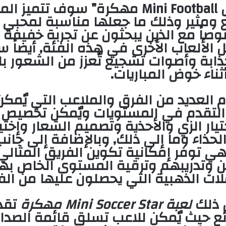
بعد “تحميل Mini Football مهكرة” سوف تتميز 
 ومثير وذلك ما جعلها مناسبة لمحبي 
صاً مع الذين يبحثون عن تجربة خفيفة 
ل الألعاب الأخرى في هذه الفئة, أيضاً 
بة وأصوات تشجيع تٌعزز من الشعور با
ناء خوض المباريات.
م العديد من الفرق والملاعب التي يٌمكن
التقدم في المستويات ويٌمكن تخصيص 
يار الزي والأحذية وتصميم الشعار وإختي
لحذاء وما إلى ذلك, وبالإضافة إلى جانب ا
ي توفر إمكانية تكوين الفريق المثال
ين وتدريبهم وترقية المستوى الخاص به
لات الذهبية التي يحصلون عليها من الفو
ل ذلك
لعبة Mini Soccer Star مهكرة
تقد
ع حيث يٌمكن للاعب تسلق قائمة الصدا