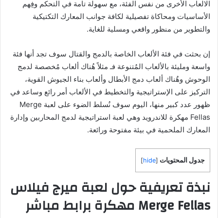
الالعاب الأخرى من نفس الفئة، مع سهولة تامة في التحكم وفِهم
الأساسيات ومحاكاة تفصيلية لكافة جوانب المعارك التكتيكية
والتطوير من منظور واقعي ومسلية للغاية.
إن بحثت في فئة الألعاب الخاصة بالدمج والقتال سوف تجد أنها فئة
واسعة ومليئة بالألعاب المُتنوعة فـ مثلاً هُناك ألعاب مُخصصة لدمج
الوحوش وهٌناك ألعاب دمج الأبطال وألعاب بناء الجيوش القوية،
التركيز على الإستراتيجية والتخطيط في الألعاب أمر رائع وساعد في
ظهور عدد كبير منها، اليوم سوف نُسلط الضوء على لعبة Merge
Fellas مهكرة للاندرويد وهي لعبة استراتيجية لدمج المحاربين وإدارة
المعارك الملحمية في بيئة مفتوحة ورائعة.
جدول المحتويات
]
hide
[
نبذة تعريفية حول لعبة ميرج فيلاس
Merge Fellas مهكرة برابط مباشر