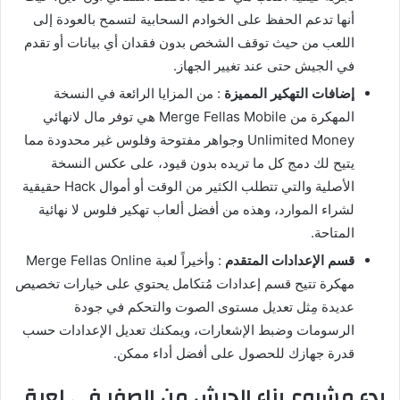
أنها تدعم الحفظ على الخوادم السحابية لتسمح بالعودة إلى
اللعب من حيث توقف الشخص بدون فقدان أي بيانات أو تقدم
في الجيش حتى عند تغيير الجهاز.
إضافات التهكير المميزة
: من المزايا الرائعة في النسخة
المهكرة من Merge Fellas Mobile هي توفر مال لانهائي
Unlimited Money وجواهر مفتوحة وفلوس غير محدودة مما
يتيح لك دمج كل ما تريده بدون قيود، على عكس النسخة
الأصلية والتي تتطلب الكثير من الوقت أو أموال Hack حقيقية
لشراء الموارد، وهذه من أفضل ألعاب تهكير فلوس لا نهائية
المتاحة.
قسم الإعدادات المتقدم
: وأخيراً لعبة Merge Fellas Online
مهكرة تتيح قسم إعدادات مُتكامل يحتوي على خيارات تخصيص
عديدة مِثل تعديل مستوى الصوت والتحكم في جودة
الرسومات وضبط الإشعارات، ويمكنك تعديل الإعدادات حسب
قدرة جهازك للحصول على أفضل أداء ممكن.
بدء مشروع بناء الجيش من الصفر في لعبة