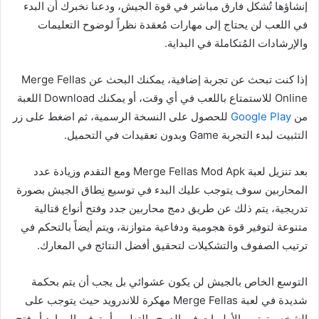
إنشاؤها تُشكل فارق مباشر في قوة الجيش، ودعنا نخبرك أن البدء
في اللعب لن يحتاج إلى مهارات مُعقدة نظراً لوضوح التعليمات
والإرشادات المُتكاملة في البداية.
إذا كنت تبحث عن تجربة إضافية، يمكنك البحث عن Merge Fellas
Online للاستمتاع باللعب في أي وقت، أو يمكنك Download اللعبة
من
Google Play
للحصول على النسخة الرسمية، ثم اضغط على زر
التثبيت لبدء التجربة Game وبدون تعقيدات في التحميل.
بعد تنزيل لعبة Merge Fellas Mod Apk ومع التقدم وزيادة عدد
المحاربين سوف يتوجب عليك البدء في توسيع نِطاق الجيش بصورة
تدريجية، يتم ذلك عن طريق دمج محاربين جدد وفتح أنواع قتالية
متنوعة لتوفير قوة هجومية ودفاعية متوازنة، ويتم أيضاً بالتحكم في
ترتيب الصفوف والتشكيلات لتحقيق أفضل النتائج في المعارك.
التوسع الخاص بالجيش لن يكون عشوائي بل يجب أن يتم بحكمة
شديدة في لعبة Merge Fellas مهكرة للاندرويد حيث يتوجب على
الشخص ترتيب الأولويات في الدمج والتطوير أو توفير الموارد أو فتح