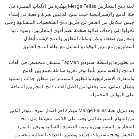
لعبة دمج المحاربين Merge Fellas مهكرة من الألعاب المميزة في
فئة الدمج والإستراتيجية حيث تمنح اللاعبين تجربة واقعية في إنشاء
جيش متكامل من الصفر عن طريق دمج الشخصيات المتشابهة وحتى
تحولها إلى وحدات قتالية ضخمة تضم أقوى المحاربين، وسوف تبدأ
بمحاربين ضعفاء ولكن يمكنك التطوير والدمج لإنشاء أبطال
أسطوريين مع مرور الوقت والتفاعل مع نظام الدمج العميق.
تم تطويرها بواسطة استوديو TapMen‏ مستقل متخصص في ألعاب
الدمج، واللعبه تتميز بأنها توفر تجربة شاملة تجمع بين الدمج
والمعارك الاستراتيجية والتطوير المستمر من منظور جذاب ومسلية
بشكل إدماني، مما يجعلها من افضل ألعاب دمج المحاربين المتاحة
على الهواتف المحمولة.
بعد تنزيل لعبة Merge Fellas مهكرة اخر اصدار سوف تتوفر الكثير
من المهام المتنوعة التي يجب على اللاعب تنفيذها مِثل دمج
المحاربين المتشابهين وترتيب الصفوف القتالية وتوفير الموارد
للجيش وفتح مستويات جديدة وتطوير القدرات القتالية وتحسين