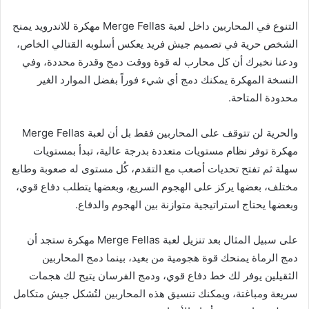
التنوع في المحاربين داخل لعبة Merge Fellas مهكرة للاندرويد يمنح
الشخص حرية في تصميم جيش فريد يعكس أسلوبه القتالي الخاص،
ودعنا نخبرك أن كل محارب له قوة ووقت دمج وقدرة محددة، وفي
النسخة المهكرة يمكنك دمج أي شيء فوراً بفضل الموارد الغير
محدودة المتاحة.
والحرية لن تتوقف على المحاربين فقط بل أن لعبة Merge Fellas
مهكرة توفر نظام مستويات متعددة بدرجة عالية، تبدأ بمستويات
سهلة ثم تفتح تحديات أصعب مع التقدم، كُل مستوى له صعوبة وطابع
مختلف، بعضها يركز على الهجوم السريع، وبعضها يتطلب دفاع قوي،
وبعضها يحتاج استراتيجية متوازنة بين الهجوم والدفاع.
على سبيل المثال بعد تنزيل لعبة Merge Fellas مهكرة ستجد أن
دمج الرماة يمنحك قوة هجومية من بعيد، بينما دمج المحاربين
الثقيلين يوفر لك خط دفاع قوي، ودمج الفرسان يتيح لك هجمات
سريعة ومباغتة، ويمكنك تنسيق هذه المحاربين لتُشكل جيش متكامل