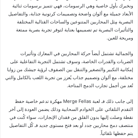
ونخبرك بأول خاصية وهي الرسومات، فهي تتميز برسومات ثنائية
الأبعاد جميلة مع ألوان واضحة وتصميمات كرتونية جذابة، والتفاصيل
البصرية مِثل المحاربين المتنوعين والساحات القتالية المختلفة
والتأثيرات البصرية تم تصميمها بعناية لتوفر تجربة بصرية ممتعة
ومريحة للعين.
والجمالية تشتمل أيضاً حركة المحاربين في المعارك وتأثيرات
الضربات والقدرات الخاصة، وسوف تشتمل التجربة التفاعلية على
إمكانية التكبير والتصغير والتنقل بين الصفوف لرؤية جيشك من زوايا
مختلفة، مع ألوان وتصميم جذاب يُعزز من تجربة اللعب بالكامل والتي
تُعد من أجمل تجارب الدمج المتاحة.
إلى جانب ذلك فـ لعبة Merge Fellas مهكرة تدعم خاصية حفظ
التقدم التلقائي على الخوادم السحابية وذلك يضمن العودة إلى آخر
نقطة وصلت إليها بدون القلق من فقدان الإنجازات، سواء كُنت في
منتصف دمج محاربين جدد أو بعد فتح مستوى جديد فـ كُل التفاصيل
يتم حفظها تلقائياً.