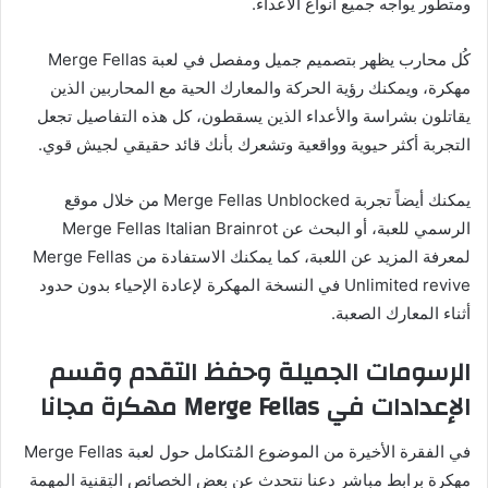
ومتطور يواجه جميع أنواع الأعداء.
كُل محارب يظهر بتصميم جميل ومفصل في لعبة Merge Fellas
مهكرة، ويمكنك رؤية الحركة والمعارك الحية مع المحاربين الذين
يقاتلون بشراسة والأعداء الذين يسقطون، كل هذه التفاصيل تجعل
التجربة أكثر حيوية وواقعية وتشعرك بأنك قائد حقيقي لجيش قوي.
يمكنك أيضاً تجربة Merge Fellas Unblocked من خلال موقع
الرسمي للعبة، أو البحث عن Merge Fellas Italian Brainrot
لمعرفة المزيد عن اللعبة، كما يمكنك الاستفادة من Merge Fellas
Unlimited revive في النسخة المهكرة لإعادة الإحياء بدون حدود
أثناء المعارك الصعبة.
الرسومات الجميلة وحفظ التقدم وقسم
الإعدادات في Merge Fellas مهكرة مجانا
في الفقرة الأخيرة من الموضوع المُتكامل حول لعبة Merge Fellas
مهكرة برابط مباشر دعنا نتحدث عن بعض الخصائص التِقنية المهمة