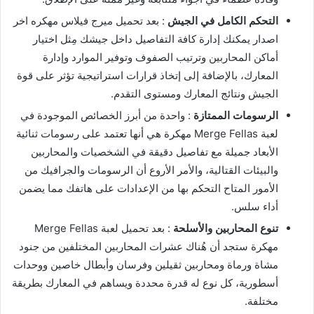
التحكم الكامل في الجيش
: بعد تحميل ميرج فيلاس مهكره اخر
اصدار يمكنك إدارة كافة التفاصيل داخل جيشك مِثل اختيار
أماكن المحاربين وترتيب الصفوف وتوفير الموارد وإدارة
المعارك، بالإضافة إلى إتخاذ قرارات استراتيجية تؤثر على قوة
الجيش ونتائج المعارك ومستوى التقدم.
الرسومات الممتازة
: واحدة من أبرز الخصائص الموجودة في
لعبة Merge Fellas مهكرة هي أنها تعتمد على رسومات ثنائية
الأبعاد جميلة مع تفاصيل دقيقة في الشخصيات والمحاربين
والبيئات القتالية، والأمر الأروع أن الرسومات والجرافيك من
الأمور المتاح التحكم بها من الإعدادات على هاتفك مما يضمن
أداء سلس.
تنوع المحاربين والأسلحة
: بعد تحميل لعبة Merge Fellas
مهكرة ستجد أن هُناك عشرات المحاربين المختلفين من جنود
مشاة ورماة ومحاربين ثقيلين وفرسان وأبطال خاصين ووحدات
أسطورية، كل نوع له قدرة محددة ويساهم في المعارك بطريقة
مختلفة.