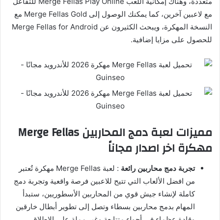
متعددة، وهناك إمكانية اللعب Merge Fellas Play Online للتفاعل
مع لاعبين آخرين، كما يمكنك الوصول إلى Merge Fellas Gold مع
النسخة المهكرة، ويبحث الكثيرون عن Merge Fellas for Android
للحصول على مزايا إضافية.
مميزات لعبة دمج المحاربين Merge Fellas
مهكرة اخر اصدار مجاناً
تجربة دمج محاربين رائعة
: لعبة Merge Fellas مهكرة تٌعتبر
من افضل الألعاب التي تتيح للاعبين فرصة واقعية وتجربة دمج
كاملة لإنشاء جيش قوي من المحاربين الأسطوريين، ستبدأ
المهام بدمج محاربين بسطاء وتصل إلى تطوير أبطال خارقين
وقادة عظماء في أجواء متتابعة وغير مملة على الإطلاق.