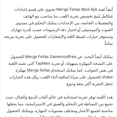
أيضاً لعبة Merge Fellas Mod Apk تحتوي على قِسم إعدادات
مُتكامل يُتيح تخصيص تجربة اللعب بما يتناسب مع الهاتف
والتفضيلات الخاصة، من الإعدادات يمكنك التحكم في مستوى
الصوت والموسيقى أو اختيار دقة الرسومات حسب قُدرة جهازك،
وستتوفر خيارات لضبط اللغة والإشعارات للحصول على تجربة مريحة
تماماً.
يمكنك أيضاً البحث عن Merge Fellas Gamemodfree للحصول
على النسخة المهكرة بسهولة، أو تجربة TapMen التي تشبه اللعبة
في بعض الجوانب، كما يمكنك استخدام Merge fellas مهكرة
shake للحصول على مزايا إضافية أثناء اللعب، وكل هذه الخيارات
تجعل التجربة أكثر متعة وتنوع.
هذه اللعبة توفر تجربة استثنائية في عالم ألعاب الدمج والقتال، حيث
تجمع بين البساطة في التحكم والعمق في الاستراتيجية، مما يجعلها
مناسبة لجميع الأعمار ومختلف مستويات المهارة، ويمكنك الحصول