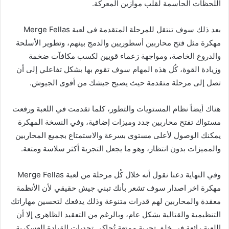
اللحظات الحاسمة لقلب موازين المعركة.
بعد ذلك سوف تنتقل للمرحلة المتقدمة في لعبة Merge Fellas
مهكرة مثل فتح محاربين أسطوريين والدمج بينهم، وتطوير الأسلحة
والدروع الخاصة، ومواجهة زعماء قويين لكسب مكافآت ضخمة
وزيادة القوة، كُل هذه المهام سوف تقوم بها بشكل تفاعلي إلى أن
تصل إلى مرحلة متقدمة حيث يصبح جيشك من أقوى الجيوش.
هناك أيضاً نظام المستويات والتطور، كلما تقدمت في اللعبة ورفعت
مستواك تفتح محاربين جدد وميزات إضافية، وفي النسخة المهكرة
يمكنك الوصول لأعلى مستوى بسرعة والاستمتاع بجميع المحاربين
والمميزات بدون انتظار، وهو ما يجعل التجربة أكثر سلاسة ومتعة.
وفي النهاية دعنا نقول أنه خلال كُل مرحلة من لعبة Merge Fellas
مهكرة اخر اصدار سوف تشعر بأنك تبني جيش حقيقي لأن الأنظمة
معقدة والمحاربين لهم قدرات متنوعة وذلك يدفعك لتحسين مهاراتك
التنظيمية والقتالية بشكل عام، وبالرغم من التعقيد الظاهري إلا أن
اللعبة رائعة في خلق تجربة ممتعة تُحاكي تحديات القيادة العسكرية