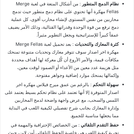
نظام الدمج المتطور
: من أشكال المتعة في لعبة Merge
Fellas مهكرة أنها تحتوي على نظام دمج متطور حيث تدمج
محاربين من نفس المستوى لإنشاء محارب أقوى، كل عملية
دمج ترفع من قوة الوحدة وقدراتها القتالية، وذلك الأمر يضيف
عمقاً كبيراً للإستراتيجية ويجعل التطوير مثيراً.
كثرة المعارك والتحديات
: بعد تحميل لعبة Merge Fellas
مهكرة اخر اصدار سوف تتوفر معارك وتحديات متنوعة تمنحك
مكافآت قيمة، والأمر الأروع أن كٌل معركة لها أهداف محددة
مثل هزيمة عدد معين من الأعداء أو الصمود لوقت معين،
وإكمالها يمنحك موارد إضافية وجواهر مفتوحة.
سهولة التحكم
: بالرغم من عمق ميرج فيلاس مهكره اخر
اصدار المتوفرة إلا أنها تعتمد على نظام تحكم بسيط يعتمد على
اللمس والسحب، مع عرض واجهة واضحة لدمج المحاربين
وإدارة المعارك بجانب شرح تفصيلي لكيفية اللعب في البداية
مما يجعلها مناسبة للجميع.
حفظ التقدم التلقائي
: من الخصائص الإحترافية والمهمة في
تجربة كيفية اللعب هي خاصية الحفظ التلقائي أون لاين، حيث