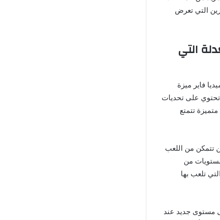
درين التي تعرض
تقدم في لعبة Hill Climb Racing المعدلة التي
ديا فاير ميزة
 تحتوي على تحديات
متميزة تتمتع
ن تتمكن من اللعب
 مستويات من
تي تلعب بها
لى مستوى جديد عند