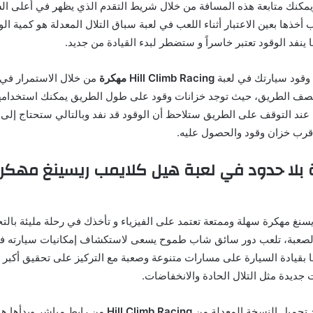
مكنك متابعة هذه المسافة من خلال شريط التقدم الذي يظهر في أعلى الشا
 أخذها بعين الاعتبار أثناء اللعب في لعبة سباق التلال المعدلة هو كمية ال
ا ينفد الوقود تعتبر خاسراً و ستضطر لبدء القيادة من جديد.
وقود سيارتك في لعبة
Hill Climb Racing مهكرة
من خلال الاستمرار في ا
صف الطريق، حيث توجد خزانات وقود على طول الطريق يمكنك استخدامها ل
عند التوقف على الطريق ستلاحظ أن الوقود قد نفد وبالتالي ستحتاج إلى 
قرب خزان وقود والحصول عليه.
سنغ مهكرة سهلة وممتعة تعتمد على الفيزياء و تأخذك في رحلة مليئة بالت
 الصعبة، تلعب دور سائق شاب طموح يسعى لاستكشاف إمكانيات سيارته في
ا بقيادة السيارة على مسارات متنوعة وصعبة مع التركيز على تحقيق أكبر
جديدة مثل التلال الحادة والانخفاضات.
 تحميل النسخة المعدلة من
Hill Climb Racing
من رابط مباشر وبدأها هو