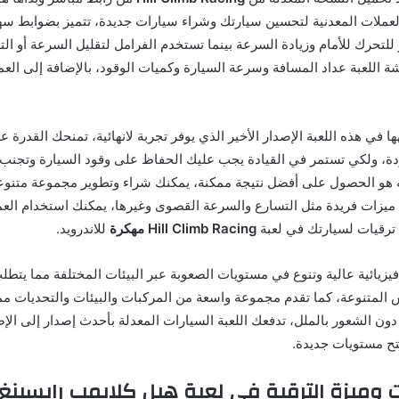
عملات المعدنية لتحسين سيارتك وشراء سيارات جديدة، تتميز بضوابط سهل
 للتحرك للأمام وزيادة السرعة بينما تستخدم الفرامل لتقليل السرعة أو ال
اللعبة عداد المسافة وسرعة السيارة وكميات الوقود، بالإضافة إلى العمل
ا في هذه اللعبة الإصدار الأخير الذي يوفر تجربة لانهائية، تمنحك القدرة ع
، ولكي تستمر في القيادة يجب عليك الحفاظ على وقود السيارة وتجنب ان
 هو الحصول على أفضل نتيجة ممكنة، يمكنك شراء وتطوير مجموعة متنوع
ميزات فريدة مثل التسارع والسرعة القصوى وغيرها، يمكنك استخدام العمل
 ترقيات لسيارتك في لعبة
Hill Climb Racing مهكرة
للاندرويد.
ة فيزيائية عالية وتنوع في مستويات الصعوبة عبر البيئات المختلفة مما يتط
 المتنوعة، كما تقدم مجموعة واسعة من المركبات والبيئات والتحديات م
دون الشعور بالملل، تدفعك اللعبة السيارات المعدلة بأحدث إصدار إلى ال
تح مستويات جديدة.
ت وميزة الترقية في لعبة هيل كلايمب رايسينغ