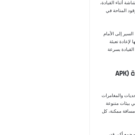
شة أثناء القيادة،
وقود المتاحة في
لسير إلى الأمام
إعادة تعبئة
القيادة بسرعة
فكرة القيادة بلا حدود في لعبة هيل كلايمب ريسينغ مهكرة (APK
حديات والمغامرات
 بيئات متنوعة
 مسافة ممكنة، كل
 جمع أكبر قدر