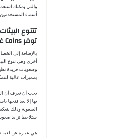
والتي يمكنك استعمال
أسماء المستخدمين ال
توفر Coins غير محدودة
بالإضافة إلى الخصائ
أخرى وهي تنوع البي
وصعوبات فريدة تظهر 
بمميزات عالية لتتم
يجب أن تعرف أن الب
بها إلا بعد فتحها ب
الصعوبة وذلك ينعكس
ستلاحظ تزايد صعوبة
هي عبارة عن لعبة ت