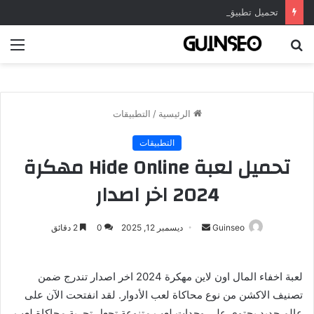
تحميل تطبيق DrawNote مهكر 2026 النسخة المدفوعة للأندرويد مجاناً
بحث
الق
عن
الرئيسية
/
التطبيقات
التطبيقات
تحميل لعبة Hide Online مهكرة
2024 اخر اصدار
أرسل
Guinseo
ديسمبر 12, 2025
0
2 دقائق
بريدا
إلكترونيا
لعبة اخفاء المال اون لاين مهكرة 2024 اخر اصدار تندرج ضمن
تصنيف الاكشن من نوع محاكاة لعب الأدوار. لقد انفتحت الآن على
عالم جديد يحتوي على وحدات لعب متنوعة تجعل تجربة محاكاة لعب