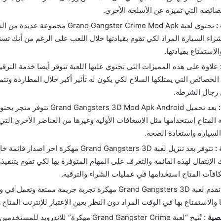
ائصه التي تميزه عن الأسلحة الأخرى.
:
تحتوي لعبة Grand Gangster Crime Mod Apk مجم
راء السيارة المراد لكي تقوم بقيادتها خلال اللعب على الرغم من أنك تس
لاستمتاع بقيادتها.
علاوة على هذه المميزات التي تحتوي عليها اللعبة تتوفر أيضا خدمة الترقي
الخصائص التي يمتلكها السلاح لكي يكون له تأثير أكبر خلال المطاردة وتتم
رجال الشرطة.
بعد تحميل  Gangsters 3D Mod Apk Android
المتاح إستخدامها مثل الإسعافات الأولية وغيرها من العناصر الأخرى التي 
السيارة واستعادة الصحة.
 :
تتوفر بعد تنزيل لعبة Grand Gangsters 3D مهكرة اخ
 الإنتقال لهذه القائمة والتعرف على المهام المتوفرة بها لكي تقوم بتنف
كافآت المتاح استخدامها في عمليات الشراء والترقية.
تقدم لعبة Grand Gangsters 3D مهكرة تجربة جريمة ممتعة وتع
والاستمتاع بها في الوقت المراد دون النظر بعين الإعتبار للإنترنت المتاح ب
ية :
تُتيح “لعبة Grand Gangster Crime مهكرة” للاندرويد