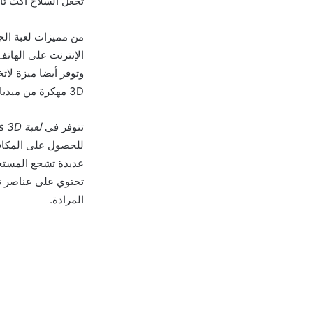
تجعل السلاح أكث تأث
الإنترنت على الهاتف
وتوفر أيضا ميزة ل
3D مهكرة من ميديا فاير
تتوفر في
لعبة City Grand Gangsters 3D مهكرة
للحصول على المكافآ
عديدة تشجع المستخ
تحتوي على عناصر تح
المرادة.