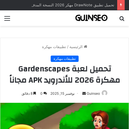
تحميل تطبيق DrawNote مهكر 2026 النسخة المدفوعة للأندرويد مجاناً
بحث
الق
عن
الرئيسية
/
تطبيقات مهكرة
تطبيقات مهكرة
تحميل لعبة Gardenscapes
مهكرة 2026 للأندرويد APK مجاناً
أرسل
Guinseo
نوفمبر 15, 2025
0
8 دقائق
بريدا
إلكترونيا