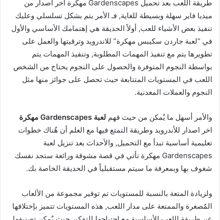
طريقة اللعب بعد تحميل Gardenscapes مهكرة اخر اصدار من
ميديا فاير سهلة وبسيطة للغاية, فـ الأمر يتم بشكل تسلسلي وعليك
تنفيذ بعض الأشياء للعب, أولاً الحديقة هي إهتمامك الأساسي والأول
في “لعبة جاردن سكيبس مهكرة” للاندرويد وترقيتها والعمل على
تطويرها يتم مع تنفيذ المهمات المطلوبة, وتنفيذ المهمات يتم
بواسطة النجوم المتوفرة والحصول على النجوم يحتاج من الشخص
اللعب في المستويات المتتابعة حيث تحصل على جوائز منها مثل
النجوم والعملات المعدنية.
والأمر أسهل ما يٌمكن من حيث فهم
لعبة Gardenscapes مهكرة
اخر اصدار للأندرويد وطريقة التمتع فيها مع العلم أن هٌناك خطوات
تعليمية أساسية تبدأ مع التحميل, والأحداث بعد تنزيل لعبة
Gardenscapes مهكرة تأتي في قصة مشوقة ورائعة ستجد نفسك
شغوف بها وبمعرفة ما سيتم مستقبلياً في الحديقة الخاصة بك.
ولزيادة المتعة بالنسبة للمستويات تم توفير مجموعة من الألعاب
المٌصغرة والممتعة على مدار اللعب, هذه المستويات تتميز بإختلافها
عن طريقة اللعب الأساسية مع إحتياجها للتفكير حيث يٌمكن تصنيفها