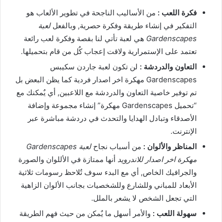
فكرة اللعب :
من الأساليب الناجحة في تطوير الألعاب هو
التفكير في إنشاء طريقة وفكرة حصرية, وبالفعل
لعبة
Gardenscapes
هي لعبة تأتي لنا بقصة وفكرة لعب رائعة
تعتمد على الإستمرارية ولاقت إعجاب كٌل من قام بتحميلها.
التعاون والدردشة :
لن تكون لعبة جاردن سكيبس
Gardenscapes مهكرة اخر اصدار فردية كما يظن البعض بل
تم توفير خاصية التعاون والدردشة مع اللاعبين, أي يٌمكنك مع
“تحميل Gardenscapes مهكرة” إنشاء مجموعة وإضافة
الأصدقاء وتبادل الهدايا والتحدث في دردشة مباشرة عبر
الإنترنت.
المناظر والألوان :
من أسباب نجاح
لعبة Gardenscapes
مهكرة اخر اصدار للاندرويد
أنها ممتازة في الأللوان والصورة
والجرافيك الخاص, أي مع البدء سوف تٌلاحظ رسومات ثلاثية
الأبعاد للمباني وللشارع وللشخصيات بجانب الألوان الزاهية
التي تجعل الشخص لا يشعر بالملل.
سهولة اللعب :
والأمر أسهل ما يٌمكن من حيث فهم الطريقة