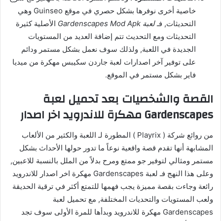
خاصية أخرى نوفرها بشكل حصري في موقع Guinseo وهي
التحديثات, فـ
لعبة Gardenscapes Mod Apk
الأصلية كثيرة
التحديثات ومع التحديث تتم إضافة العديد من المستويات
الجديدة في اللعبة, ولذلك سوف نعمل بشكل مستمر ودائم
على توفير آخر اصدارات لعبة جاردن سكيبس مهكرة من ميديا
فاير بشكل مستمر في الموقع.
القصة والشخصيات بعد تحميل لعبة
Gardenscapes مهكرة للاندرويد اخر اصدار
من روائع شركة ( Playrix ) المطورة لـ اللعبة والكثير من الألعاب
المشابهة أنها تقدم قصة واقعية نوعاً ما تدور حولها الأحداث بشكل
مستمر ومثالي لتوفير جو ممتع ومرح بدلاً من الملل بالنسبة للاعبين,
وعلى هذا النهج فـ لعبة Gardenscapes مهكرة اخر اصدار للاندرويد
رائعة وجاءت بقصة مميزة يجب فهمها للتمتع أكثر في ترقية الحديقة
ولعب المستويات والتحديات المختلفة, مع تحميل لعبة
Gardenscapes مهكرة للاندرويد وبدأها للمرة الأولى سوف تجد