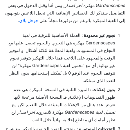
Gardenscapes مهكرة اخر اصدار
, ومن هٌنا وقبل الدخول في بعض
التفاصيل سنذكر لك الخصائص الإضافية التي تجعل اللاعبين يتوجهون
إلي اللعبة المهكرة بالرغم من توفيرها مجاناً على
جوجل بلاي
.
نجوم غير محدودة :
العملة الأساسية للترقية في لعبة
Gardenscapes مهكرة هي النجوم, والنجوم تحصل عليها مع
النجاح في المستويات ولعبة المطابقة لثلاثة أشكال, و لتوفير
الوقت والمجهود على اللاعب قمنا خلال التهكير بتوفير نجوم
غير نهائية, أي مع “تحميل لعبة Gardenscapes مهكرة” لن
تتوقف النجوم عند الرقم 0 بل يٌمكنك إستخدامها بدون النظر
للعدد الذي تمتلكه.
بدون إعلانات :
الميزة الثانية في النسخة المهكرة هي عدم
ظهور الفيديوهات الإعلانية, فـ النسخة الأصلية مزعجة لأنها
تعرض عدد هائل من الإعلانات المنبثقة خلال اللعب, لكن مع
تحميل لعبة Gardenscapes مهكرة للاندرويد اخر اصدار
لن
تظهر أمامك أي مقاطع إعلانية نهائياً خلال اللعب.
التحديثات المستمرة :
ونختتم الفقرة الخاصة بالتهكير مع شرح