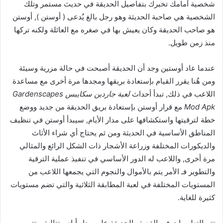
شخصية أمامك تخبرك بتفاصيل الحديقة في حديث مستمر وتلك
الشخصية هي صاحبة الحديثة وهو رجل بالغ يٌدعى ( أوستن ), أوستن
هو صاحب الحديقة وكان يعيش بها في صغره مع العائلة ولكنه تركها
منذ زمن طويل.
عندما عاد أوستين وجد أن الحديقة أصبحت في حالة مزرية وسيئة
ومن هٌنا يقرر القيام بإستعادة بريقها ومجدها مرة أخرى مع مساعدة
اللاعب في ذلك, تبدأ أحداث
لعبة جاردين سكايبس Gardenscapes
Mod Apk
مع قرار أوستن بإستعادة بريق الحديقة من جديد ووضع
خطة لترقيتها واستكشافها على مدار الأيام, سيبدأ أوستن في تنظيف
المناطق الأساسية في الحديثة ومن ثم يحتاج أي شراء الأثاث
والديكورات المختلفة وزراعة الأشجار ذات الشكل الرائع والمثالي
مرة أخرى, واللاعب له الدور الأساسي في تنفيذ عملية الترقية
والتطوير فـ الأمر يتم بالأموال والنجوم التي يجمعها اللاعب من
المستويات المختلفة في لعبة المطابقة الثلاثية والتي تضم مستويات
كثيرة للغاية.
تتم التطويرات في القصة والحديقة على مدار أيام متتالية, وتتم