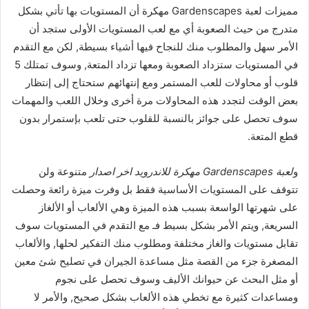
مميزات لعبة Gardenscapes مهكرة أن المستويات بها تأتي بشكل
متدرج من حيث الصعوبة أي مع لعب المستويات الأولى ستجد أن
الأمر سهل والمطلوب منك للنجاح فيها أشياء بسيطة, لكن مع التقدم
في المستويات ستزداد الصعوبة ومعها تزداد المتعة, وسوف تمتلك 5
قلوب أو محاولات للعب المستمر ومع إنتهائهم ستحتاج إلى إنتظار
بعض الوقت لتجدد هذه المحاولات مرة أخرى وخلال اللعب والمهمات
سوف تحصل على جوائز بالنسبة للقلوب حتى تلعب بإستمرار بدون
قطع المتعة.
و
لعبة Gardenscapes مهكرة للاندرويد اخر اصدار
متنوعة ولن
تتوقف على المستويات الأساسية فقط بل وفرت ميزة رائعة وحصلت
على شهرتها الواسعة بسبب هذه الميزة وهي الألعاب أو الألغاز
السريعة, ويتم الأمر بشكل بسيط فـ مع التقدم في المستويات سوف
تقابل مستويات والغاز مختلفة ومطلوب منك التفكير لحلها, والألعاب
المصغرة جزء من القصة مثل مساعدة الجيران في تصليح شئ معين
أو مثل البحث عن حيوانك الأليف وسوف تحصل على نجوم
ومساعدات كثيرة مع تخطي هذه الألعاب بشكل صحيح, والأمر لا