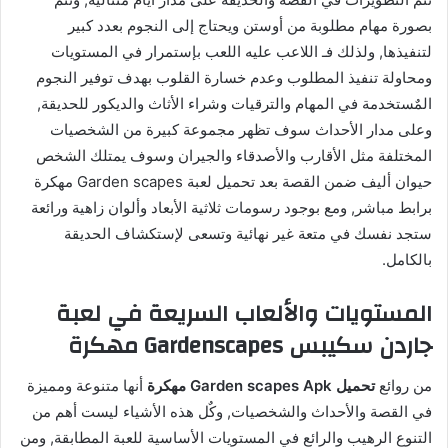
بصورة مهام مطلوبة من أوستن ويحتاج إلى النجوم بعدد كبير
لتنفيذها, ولذلك فـ اللاعب عليه اللعب بإستمرار في المستويات
ومحاولة تنفيذ المطلوب وعدم خسارة القلوب بهدف توفير النجوم
المٌستخدمة في المهام والترقيات وشراء الأثاث والديكور للحديقة,
وعلى مدار الأحداث سوف تظهر مجموعة كبيرة من الشخصيات
المختلفة مثل الأقارب والأصدقاء والجيران وسوف يمتلك الشخص
حيوان أليف ضمن القصة بعد تحميل لعبة Garden scapes مهكرة
برابط مباشر, ومع بوجود رسومات ثلاثية الأبعاد وألوان زاهية ورائعة
ستجد نفسك في متعة غير نهائية وتسعى لإستكشاف الحديقة
بالكامل.
المستويات والألعاب السريعة في لعبة
جاردن سكيبس Gardenscapes مهكرة
من روائع
تحميل Garden scapes Apk مهكرة
أنها متنوعة ومميزة
في القصة والأحداث والشخصيات, وكٌل هذه الأشياء ليست أهم من
التنوع الرهيب والرائع في المستويات الأساسية للعبة المطابقة, ومن