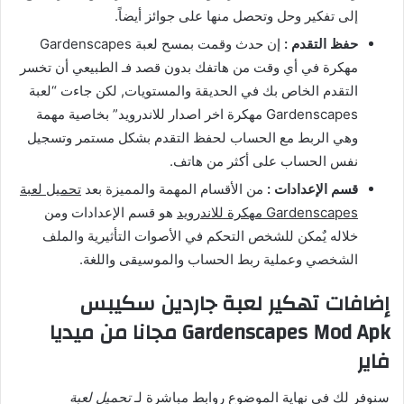
إلى تفكير وحل وتحصل منها على جوائز أيضاً.
حفظ التقدم :
إن حدث وقمت بمسح لعبة Gardenscapes
مهكرة في أي وقت من هاتفك بدون قصد فـ الطبيعي أن تخسر
التقدم الخاص بك في الحديقة والمستويات, لكن جاءت “لعبة
Gardenscapes مهكرة اخر اصدار للاندرويد” بخاصية مهمة
وهي الربط مع الحساب لحفظ التقدم بشكل مستمر وتسجيل
نفس الحساب على أكثر من هاتف.
قسم الإعدادات :
من الأقسام المهمة والمميزة بعد
تحميل لعبة
Gardenscapes مهكرة للاندرويد
هو قسم الإعدادات ومن
خلاله يٌمكن للشخص التحكم في الأصوات التأثيرية والملف
الشخصي وعملية ربط الحساب والموسيقى واللغة.
إضافات تهكير لعبة جاردين سكيبس
Gardenscapes Mod Apk مجانا من ميديا
فاير
سنوفر لك في نهاية الموضوع روابط مباشرة لـ
تحميل لعبة