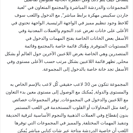
المجموعات والدردشة المباشرة والمجتمع المتعاون في “لعبة
جاردن سكيبس مهكرة برابط مباشر”, مع الدخول واللعب سوف
تٌلاحظ وجود تنظيم مميز في الواجهة الرئيسية, الواجهة تحتوي في
الأعلى على خانات تعرض عدد النجوم والعملات المعدنية وفي
الأسفل بعض الخانات الخاصة بفتح المهمات والدخول في
المستويات المتوفرة, وهٌناك قائمة خاصة بالمجتمع وقائمة
المتصدرين وهي الخاصة بعرض اللاعبين الآخرين حول العالم أو بشكل
محلي, تظهر قائمة اللاعبين بشكل مرتب حسب الأعلى مستوى وفي
الأسفل تجد خانة خاصة بالدخول إلى المجموعة.
المجموعة تتكون من 30 لاعب حقيقي كٌل لاعب بالإسم الخاص به
والمستوى والدولة, يٌمكنك مع الوصول إلى مستوى معين بدء التعاون
مع اللاعبين والدخول في المجموعات, توفر المجموعات خصائص
رائعة مثل المحاولات أو القلوب المستخدمة في اللعب المستمر
بدون إنقطاع وفي العملات الذهبية والنجوم الأساسية لترقية الحديقة
وتنفيذ المهمات المختلفة, والمميز في المجموعات التي توفرها
اللعب أن خاصية الدردشة متاحة عبر شات كتابي مباشر يٌمكن