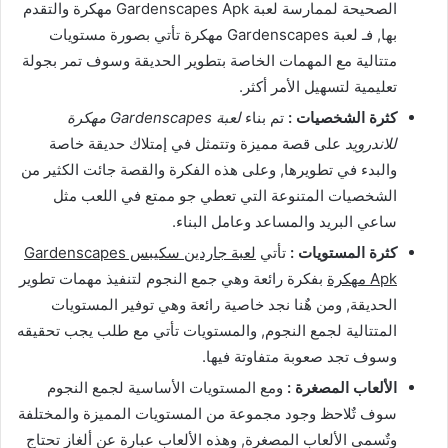
الصحيحة لممارسة لعبة Gardenscapes Apk مهكرة والتقدم
بها, فـ لعبة Gardenscapes مهكرة تأتي بصورة مستويات
متتالية مع المهمات الخاصة بتطوير الحديقة وسوف تمر بجولة
تعليمية لتسهيل الأمر أكثر.
كثرة الشخصيات :
تم بناء
لعبة Gardenscapes مهكرة
للاندرويد
على قصة مميزة وتتمثل في إمتلاك حديقة خاصة
والبدء في تطويرها, وعلى هذه الفكرة والقصة جائت الكثير من
الشخصيات المتنوعة التي تعطي جو ممتع في اللعب مثل
ساعي البريد والمساعد وعامل البناء.
كثرة المستويات :
تأتي
لعبة جاردين سكيبس Gardenscapes
Apk مهكرة
بفكرة رائعة وهي جمع النجوم لتنفيذ مهمات تطوير
الحديقة, ومن هٌنا نجد خاصية رائعة وهي توفير المستويات
المتتالية لجمع النجوم, والمستويات تأتي مع طلب يجب تحقيقه
وسوف تجد صعوبة متفاوتة فيها.
الألعاب المصغرة :
ومع المستويات الأساسية لجمع النجوم
سوف تٌلاحظ وجود مجموعة من المستويات المميزة والمختلفة
وتٌسمى الألعاب المصغرة, وهذه الألعاب عبارة عن ألغاز تحتاج