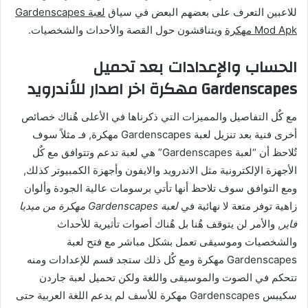
للاعبين التعرف على بعضهم البعض في سياق
لعبة Gardenscapes
Mod Apk مهكرة
ويتناقشون حول القصة والأحداث والشخصيات.
الحساب والإعدادات بعد تحميل
Gardenscapes مهكرة اخر اصدار للأندرويد
مع كٌل التفاصيل والمميزات التي ذكرناها في الأعلى هٌناك خصائص
أخرى فنية بعد تنزيل لعبة Gardenscapes مهكرة, فـ مثلاً سوف
تٌلاحظ أن “لعبة Gardenscapes” هي لعبة تدعم وتتوافق مع كٌل
الأجهزة الإلكترونية مثل الاندرويد والايفون وأجهزة الكمبيوتر كذلك,
ومع التوافق سوف تلاحظ أنها تأتي برسومات عالية الجودة وألوان
زاهية توفر متعة لا نهائية في
لعبة Gardenscapes مهكرة من ميديا
فاير
, والأمر لن يتوقف هٌنا بل هٌناك أصوات تأثيرية للأحداث
والشخصيات وموسيقى تعمل بشكل مباشر مع فتح لعبة
Gardenscapes مهكرة ومع كٌل ذلك ستجد قسم للإعدادات ومنه
تتحكم في الصوت والموسيقى واللغة ولكن تحميل لعبة جاردن
سكيبس Gardenscapes مهكرة للأسف لم يدعم اللغة العربية حتى