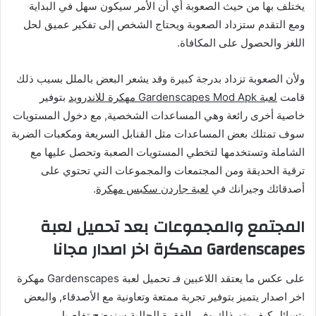
يختلف بها من حيث الصعوبة أي أن الأمر سيكون سهل في البداية
ومع التقدم ستزداد الصعوبة ويحتاج الشخص إلى تفكير عميق لحل
اللغز والحصول على المكافاة.
ولأن الصعوبة تزداد بدرجة كبيرة وقد يشعر البعض بالملل بسبب ذلك
قامت
لعبة Gardenscapes Mod Apk مهكرة للاندرويد
بتوفير
خاصية أخرى رائعة وهي المساعدات الشخصية, مع دخول المستويات
سوف تمتلك بعض المساعدات مثل القنابل السريعة ومكعبات الضربة
الشاملة وتستخدمها لتخطي المستويات الصعبة وتحصل عليها مع
ترقية الحديقة ومن المجتمعات والمجموعات التي تحتوي على
أصدقائك وجيرانك في
لعبة جاردن سكبس مهكرة
.
المجتمع والمجموعات بعد تحميل لعبة
Gardenscapes مهكرة اخر اصدار مجانا
على عكس ما يعتقد اللاعبين فـ تحميل لعبة Gardenscapes مهكرة
اخر اصدار يتميز بتوفير تجربة ممتعة وتعاونية مع الأصدقاء, والبعض
يتسائل كيف يتم ذلك وفي الفقرة الحالية سنوضح تفاصيل