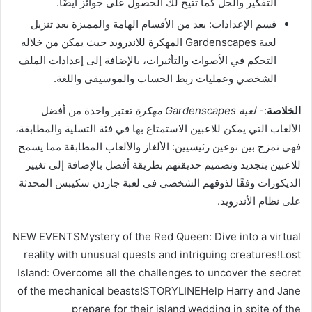
التفكير والحل كما تتيح لك الحصول على جوائز أيضًا.
قسم الإعدادات: يعد من الأقسام الهامة والمميزة بعد تنزيل
لعبة Gardenscapes المهكرة للاندرويد حيث يمكن من خلاله
التحكم في الأصوات والتأثيرات، بالإضافة إلى إعدادات الملف
الشخصي وعمليات ربط الحساب والموسيقى واللغة.
الخلاصة
:-
لعبة Gardenscapes مهكرة
تعتبر واحدة من أفضل
الألعاب التي يمكن للاعبين الاستمتاع بها في فئة التسلية والمطابقة،
فهي تمزج بين نوعين رئيسيين: الألغاز والألعاب المطابقة مما يسمح
للاعبين بتجديد وتصميم حديقتهم بطريقة أفضل بالإضافة إلى تغيير
الديكورات وفقًا لذوقهم الشخصي في لعبة جاردن سكيبس المحدثة
على نظام الأندرويد.
NEW EVENTSMystery of the Red Queen: Dive into a virtual
reality with unusual quests and intriguing creatures!Lost
Island: Overcome all the challenges to uncover the secret
of the mechanical beasts!STORYLINEHelp Harry and Jane
prepare for their island wedding in spite of the