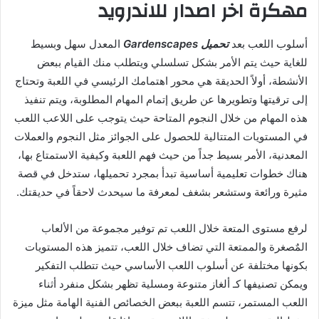
مهكرة اخر اصدار للاندرويد
أسلوب اللعب بعد
تحميل Gardenscapes
المعدل سهل وبسيط
للغاية حيث يتم الأمر بشكل تسلسلي ويتطلب منك القيام ببعض
الأنشطة، أولاً الحديقة هي محور اهتمامك الرئيسي في اللعبة وتحتاج
إلى ترقيتها وتطويرها عن طريق إتمام المهام المطلوبة، ويتم تنفيذ
هذه المهام من خلال النجوم المتاحة حيث يتوجب على اللاعب اللعب
في المستويات المتتالية للحصول على الجوائز مثل النجوم والعملات
المعدنية، الأمر بسيط جداً من حيث فهم اللعبة وكيفية الاستمتاع بها،
هناك خطوات تعليمية أساسية تبدأ بمجرد تحميلها، ستدخل في قصة
مثيرة ورائعة وستشعر بشغف لمعرفة ما سيحدث لاحقاً في حديقتك.
لرفع مستوى المتعة خلال اللعب تم توفير مجموعة من الألعاب
المٌصغرة والممتعة التي تضاف خلال اللعب، تتميز هذه المستويات
بكونها مختلفة عن أسلوب اللعب الأساسي حيث تتطلب التفكير
ويمكن تصنيفها كـ ألغاز متنوعة ومسلية تظهر بشكل منفرد أثناء
اللعب المستمر، تتسم اللعبة ببعض الخصائص الفنية الهامة مثل ميزة