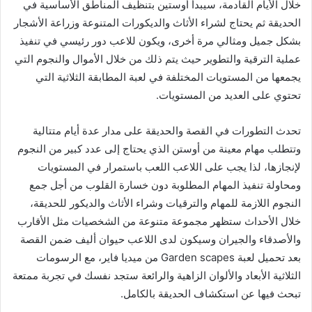
خلال الأيام القادمة، سيبدأ أوستين بتنظيف المناطق الأساسية في
الحديقة ثم يحتاج لشراء الأثاث والديكورات المتنوعة وزراعة الأشجار
بشكل جميل ومثالي مرة أخرى، ويكون للاعب دور رئيسي في تنفيذ
عملية الترقية والتطوير حيث يتم ذلك من خلال الأموال والنجوم التي
يجمعها من المستويات المختلفة في لعبة المطابقة الثلاثية التي
تحتوي على العديد من المستويات.
تحدث التطورات في القصة والحديقة على مدار عدة أيام متتالية
وتتطلب مهام معينة من أوستن الذي يحتاج إلى عدد كبير من النجوم
لإنجازها، لذا يجب على اللاعب اللعب باستمرار في المستويات
ومحاولة تنفيذ المهام المطلوبة دون خسارة القلوب من أجل جمع
النجوم اللازمة للمهام والترقيات وشراء الأثاث والديكور للحديقة،
خلال الأحداث ستظهر مجموعة متنوعة من الشخصيات مثل الأقارب
والأصدقاء والجيران وسيكون لدى اللاعب حيوان أليف ضمن القصة
بعد تحميل لعبة Garden scapes من ميديا فاير، مع الرسومات
الثلاثية الأبعاد والألوان الزاهية والرائعة ستجد نفسك في تجربة ممتعة
تبحث فيها عن استكشاف الحديقة بالكامل.