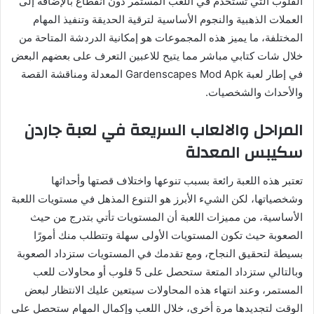
القلوب التي تستخدم في اللعب المستمر دون انقطاع بالإضافة إلى
العملات الذهبية والنجوم الأساسية لترقية الحديقة وتنفيذ المهام
المختلفة، ما يميز هذه المجموعات هو إمكانية الدردشة المتاحة من
خلال شات كتابي مباشر مما يتيح للاعبين التعرف على بعضهم البعض
في إطار لعبة Gardenscapes Mod Apk المعدلة ومناقشة القصة
والأحداث والشخصيات.
المراحل والالعاب السريعة في لعبة جاردن
سكيبس المعدلة
تعتبر هذه اللعبة رائعة بسبب تنوعها واختلاف قصتها وأحداثها
وشخصياتها، لكن الشيء الأبرز هو التنوع المذهل في مستويات اللعبة
الأساسية، من مميزات اللعبة أن المستويات تأتي بتدرج من حيث
الصعوبة حيث تكون المستويات الأولى سهلة وتتطلب منك أمورًا
بسيطة لتحقيق النجاح، ومع تقدمك في المستويات ستزداد الصعوبة
وبالتالي ستزداد المتعة ستحصل على 5 قلوب أو محاولات للعب
المستمر، وعند انتهاء هذه المحاولات سيتعين عليك الانتظار لبعض
الوقت لتجديدها مرة أخرى، خلال اللعب وإكمال المهام ستحصل على