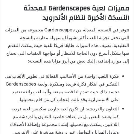
مميزات لعبة Gardenscapes المحدثة
النسخة الأخيرة لنظام الأندرويد
تتوفر في النسخة المعدلة من Gardenscapes مجموعة من الميزات
التي تجعل تجربة اللعب أكثر تشويقًا وسهولة مقارنة بالنسخة
التقليدية، تضيف هذه الميزات طابعًا فريدًا للعبة حيث يمكنك التقدم
فيها بشكل أسرع دون الحاجة للانتظار أو مواجهة العقبات التي تحتاج
إلى موارد إضافية، إليك بعض من أبرز مزايا هذه النسخة:
فكرة اللعب: واحدة من الأساليب الفعالة في تطوير الألعاب هي
التفكير في ابتكار فكرة فريدة ومبتكرة، ولعبة Gardenscapes
تجسد ذلك حيث تقدم لنا قصة ممتعة وآلية لعب رائعة تعتمد
على الاستمرارية وقد نالت إعجاب كل من قام بتحميلها.
التعاون والدردشة: لن تكون لعبة جاردن سكيبس لعبة فردية
كما يعتقد البعض بل تم إضافة خاصية التعاون والدردشة مع
اللاعبين، يمكنك مع تحميلها إنشاء مجموعة وإضافة الأصدقاء
وتبادل الهدايا والتواصل عبر دردشة مباشرة على الإنترنت.