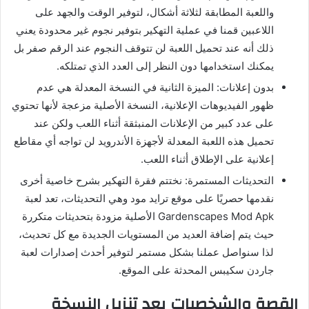
واللعبة المطابقة لثلاثة أشكال، لتوفير الوقت والجهد على
اللاعبين قمنا في عملية التهكير بتوفير نجوم غير محدودة يعني
ذلك أنه عند تحميل اللعبة لن تتوقف النجوم عند الرقم صفر بل
يمكنك استخدامها دون النظر إلى العدد الذي تمتلكه.
بدون إعلانات: الميزة الثانية في النسخة المعدلة هي عدم
ظهور الفيديوهات الإعلانية، النسخة الأصلية مزعجة لأنها تحتوي
على عدد كبير من الإعلانات المنبثقة أثناء اللعب ولكن عند
تحميل هذه اللعبة المعدلة لأجهزة الأندرويد لن تواجه أي مقاطع
إعلانية على الإطلاق أثناء اللعب.
التحديثات المستمرة: نختتم فقرة التهكير بشرح خاصية أخرى
نقدمها حصريًا على موقع ترايد مود وهي التحديثات، تعد لعبة
Gardenscapes Mod Apk الأصلية مزودة بتحديثات متكررة
حيث يتم إضافة العديد من المستويات الجديدة مع كل تحديث،
لذا سنواصل عملنا بشكل مستمر لتوفير أحدث إصدارات لعبة
جاردن سكيبس المحدثة على الموقع.
القصة والشخصيات بعد تنزيل النسخة