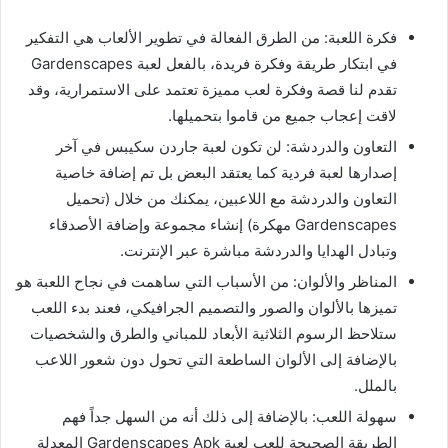
فكرة اللعبة: من الطرق الفعالة في تطوير الألعاب هي التفكير
في ابتكار طريقة وفكرة فريدة، بالفعل لعبة Gardenscapes
تقدم لنا قصة وفكرة لعب مميزة تعتمد على الاستمرارية، وقد
لاقت إعجاب جميع من قاموا بتحميلها.
التعاون والدردشة: لن تكون لعبة جاردن سكيبس في آخر
إصدارها لعبة فردية كما يعتقد البعض بل تم إضافة خاصية
التعاون والدردشة مع اللاعبين، يمكنك من خلال (تحميل
Gardenscapes مهكرة) إنشاء مجموعة وإضافة الأصدقاء
وتبادل الهدايا والدردشة مباشرة عبر الإنترنت.
المناظر والألوان: من الأسباب التي ساهمت في نجاح اللعبة هو
تميزها بالألوان والصور والتصميم الجرافيكي، فعند بدء اللعب
ستلاحظ الرسوم الثلاثية الأبعاد للمباني والطرق والشخصيات
بالإضافة إلى الألوان الساطعة التي تحول دون شعور اللاعب
بالملل.
سهولة اللعب: بالإضافة إلى ذلك أنه من السهل جداً فهم
الطريقة الصحيحة للعب لعبة Gardenscapes Apk المعدلة