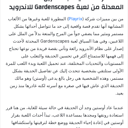
المعدلة من لعبة Gardenscapes للاندرويد
من بين مميزات شركة (
Playrix
) المطورة للعبة وغيرها من الألعاب
المشابهة أنها تقدم قصة واقعية إلى حد ما تتواصل أحداثها بشكل
مستمر ومثير مما يضفي جواً من المرح والمتعة بدلاً من الملل على
اللاعبين، وفي هذا السياق لعبة Gardenscapes المحدثة لأحدث
إصدار على نظام الأندرويد رائعة وتأتي بقصة فريدة من نوعها تحتاج
إلى فهمها للاستمتاع أكثر في تحسين الحديقة والتغلب على
المستويات والتحديات المختلفة، عند تحميل اللعبة وبدء اللعب للمرة
الأولى ستلتقي بشخصية تتحدث إليك عن تفاصيل الحديقة بشكل
مستمر، وهذه الشخصية هي رجل بالغ يدعى (أوستن) وهو مالك
الحديقة الذي عاش فيها في صغره مع أسرته لكنه غادرها منذ زمن
بعيد.
عندما عاد أوستين وجد أن الحديقة في حالة سيئة للغاية، من هنا قرر
استعادة رونقها ومجدها بمساعدة اللاعب، تبدأ أحداث اللعبة بقرار
أوستين في إعادة إحياء الحديقة ووضع خطة لترقيتها واستكشافها