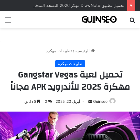
تحميل تطبيق DrawNote مهكر 2026 النسخة المدفوعة للأندرويد مجاناً
بحث
الق
عن
الرئيسية
/
تطبيقات مهكرة
تطبيقات مهكرة
تحميل لعبة Gangstar Vegas
مهكرة 2025 للأندرويد APK مجاناً
أرسل
Guinseo
أبريل 23, 2025
0
8 دقائق
بريدا
إلكترونيا