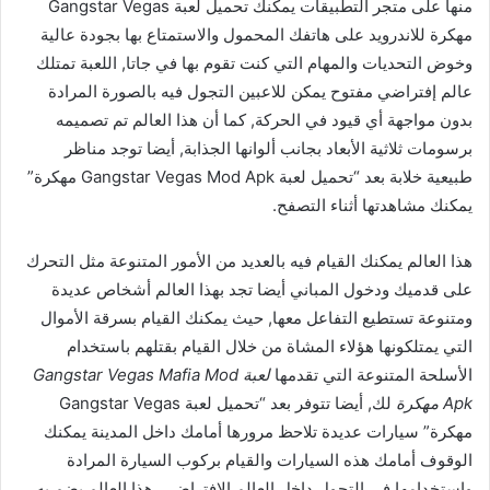
منها على متجر التطبيقات يمكنك تحميل لعبة Gangstar Vegas
مهكرة للاندرويد على هاتفك المحمول والاستمتاع بها بجودة عالية
وخوض التحديات والمهام التي كنت تقوم بها في جاتا, اللعبة تمتلك
عالم إفتراضي مفتوح يمكن للاعبين التجول فيه بالصورة المرادة
بدون مواجهة أي قيود في الحركة, كما أن هذا العالم تم تصميمه
برسومات ثلاثية الأبعاد بجانب ألوانها الجذابة, أيضا توجد مناظر
طبيعية خلابة بعد “تحميل لعبة Gangstar Vegas Mod Apk مهكرة”
يمكنك مشاهدتها أثناء التصفح.
هذا العالم يمكنك القيام فيه بالعديد من الأمور المتنوعة مثل التحرك
على قدميك ودخول المباني أيضا تجد بهذا العالم أشخاص عديدة
ومتنوعة تستطيع التفاعل معها, حيث يمكنك القيام بسرقة الأموال
التي يمتلكونها هؤلاء المشاة من خلال القيام بقتلهم باستخدام
الأسلحة المتنوعة التي تقدمها
لعبة Gangstar Vegas Mafia Mod
Apk مهكرة
لك, أيضا تتوفر بعد “تحميل لعبة Gangstar Vegas
مهكرة” سيارات عديدة تلاحظ مرورها أمامك داخل المدينة يمكنك
الوقوف أمامك هذه السيارات والقيام بركوب السيارة المرادة
واستخدامها في التجول داخل العالم الإفتراضي, هذا العالم يضم به