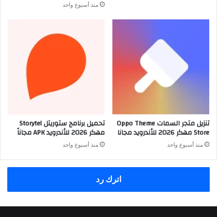
منذ أسبوع واحد
تنزيل متجر السمات Oppo Theme
تحميل برنامج ستوريتل Storytel
Store مهكر 2026 للأندرويد مجانا
مهكر 2026 للأندرويد APK مجاناً
منذ أسبوع واحد
منذ أسبوع واحد
اترك رد