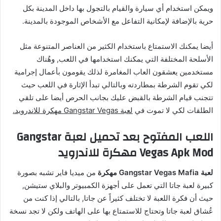
ويمكن استخدام أي سيارة والقيام بالتجول بها داخل المدينة بكل
حرية بالإضافة لإمكانية التفاعل مع الأشخاص الموجودة بالمدينة.
أيضا يمكنك الاستمتاع باستخدام الكثير من العناصر المتنوعة مثل
الأسلحة المختلفة التي يمكنك استخدامها في اللعب, وهٌناك
مستخدمين يعشقون العاب المغامرة لذلك يقومون بأعمال إجرامية
لكي تقوم الشرطة بمطاردته وبالتالي تبدأ الإثارة في اللعب حيث
تتجنب قيام الشرطة بالقبض عليك بجانب الحرص أيضا على تلقي
الطلقات لكي لا تموت في
لعبة Gangstar Vegas مهكرة للاندرويد.
اللعب المفتوح بعد تحميل لعبة Gangstar
Vegas Apk Mod مهكرة للاندرويد
لعبة Gangstar Vegas Mafia مهكرة
من ميديا فاير تشبه بصورة
كبيرة لعبة جاتا التي تعمل على أجهزة الكمبيوتر والبلاي ستيشن,
حيث أن فكرة اللعبة لا تختلف كثيراً عن جاتا, بالتالي إذا كنت من
عُشاق لعبة جاتا وتحتاج للاستمتاع بها على الهاتف ولكن لا تجد نسخة