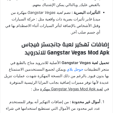
بالقبض عليك, وبالتالي يمكن الإشتباك معهم.
التأثيرات البصرية :
تضم
لعبة Gangstar Vegas مهكرة من
ميديا فاير
تأثيرات بصرية ذات واقعية مثل : حركة السيارات
وقتل الأشخاص بالإضافة لتأثر السيارات أثناء الاصطدام بها في
أي جسم صلب آخر.
إضافات تهكير لعبة جانجستر فيجاس
Gangstar Vegas Mod Apk للاندرويد
تحميل لعبة Gangstar Vegas
الأصلية للاندرويد متاح بالطبع في
متجر التطبيقات
جوجل بلاي
ويمكن لجميع المستخدمين الاستمتاع
بها بدون قيود, بالرغم من ذلك النسخة المهكرة شهدت عمليات تنزيل
عديدة لأنها توفر مميزات إضافية بجانب المزايا الرئيسية المتوفرة
في
لعبة Gangstar Vegas Mod Apk مهكرة
مثل :
أموال غير محدودة :
من إضافات التهكير أنه يوفر للمستخدم
عدد غير محدود من الأموال التي تستطيع استخدامها في شراء