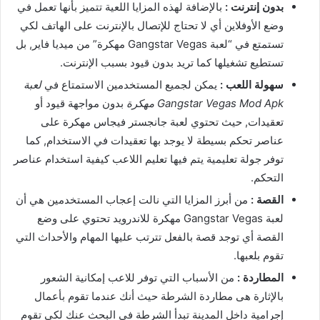
بدون إنترنت :
بالإضافة لهذه المزايا اللعية تتميز بأنها تعمل في
وضع الأوفلاين أي لا تحتاج للإتصال بالإنترنت على الهاتف لكي
تستمتع في “لعبة Gangstar Vegas مهكرة” من ميديا فاير, بل
تستطيع تشغيلها كما تريد بدون قيود بسبب الإنترنت.
سهولة اللعب :
يمكن لجميع المستخدمين الاستمتاع في
لعبة
Gangstar Vegas Mod Apk مهكرة
بدون مواجهة قيود أو
تعقيدات, حيث تحتوي لعبة جانجستر فيجاس مهكرة على
عناصر تحكم بسيطة لا يوجد بها تعقيدات في الاستخدام, كما
توفر جولة تعليمية يتم فيها تعليم اللاعب كيفية استخدام عناصر
التحكم.
القصة :
من أبرز المزايا التي نالت إعجاب المستخدمين هي أن
لعبة Gangstar Vegas مهكرة للاندرويد تحتوي على وضع
القصة أي توجد قصة بالفعل تترتب عليها المهام والأحداث التي
تقوم بلعبها.
المطاردة :
من الأسباب التي توفر للاعب إمكانية الشعور
بالإثارة هى مطاردة الشرطة حيث أنك عندما تقوم بأعمال
إجرامية داخل المدينة تبدأ الشرطة في البحث عنك لكي تقوم