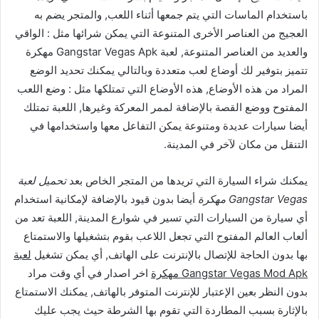
باستخدام الماسات التي يتم جمعها أثناء اللعب, والمتجر يضم به
العجيج من العناصر الأخرى المتنوعة التي يمكن شرائها مثل : الواقي
والعديد من العناصر المتنوعة, لعبة Gangstar Vegas Apk مهكرة
تتميز بتوفير لك أوضاع لعب متعددة وبالتالي يمكنك تحديد الوضع
المراد من هذه الأوضاع, هذه الأوضاع التي تمتلكها مثل : وضع اللعب
المفتوح ووضع القصة بالإضافة لممر المعركة وغيرها, اللعبة تمتلك
أيضا سيارات عديدة ومتنوعة يمكن التفاعل معها واستخدامها في
التنقل من مكان لآخر في المدينة.
يمكنك شراء السيارة التي تريدها من المتجر الخاص بعد
تحميل لعبة
Gangstar Vegas مهكرة
أيضا بدون قيود بالإضافة لإمكانية استخدام
أي سيارة من السيارات التي تسير في شوارع المدينة, اللعبة تعد من
ألعاب العالم المفتوح التي تجعل اللاعب بقوم بتشغيلها والاستمتاع
بها بدون الحاجة للإتصال بالإنترنت على الهاتف, أي يمكن تشغيل
لعبة
Gangstar Vegas Mod Apk مهكرة
اخر اصدار في أي وقت مراد
بدون النظر بعين الإعتبار للإنترنت المتوفر بالهاتف, يمكنك الاستمتاع
بالإثارة بسبب المطاردة التي تقوم بها الشرطة حيث يجب عليك