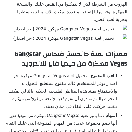
الهروب من الشرطة لكي لا يتمكنوا من القبض عليك, والنسخة
المهكرة توفر مزايا إضافية متعددة يمكنك الاستمتاع بواسطتها
بتجربة لعب أفضل.
مميزات لعبة جانجستر فيجاس Gangstar
Vegas مهكرة من ميديا فاير للاندرويد
اللعب المفتوح :
تحميل لعبة Gangstar Vegas مهكرة اخر
اصدار يوفر للمستخدم عالم مفتوح يستطيع التجول به
والاستمتاع بمشاهدة المناظر الطبيعية الخلابة, بالتالي يمكنك
التحرك بالمدينة دون أن تقوم
لعبة جانجستر فيجاس مهكرة
بتقييد حركتك على البقاء في مكان بعينه.
المهام :
ما يميز
لعبة Gangstar Vegas مهكرة من ميديا فاير
أنها تضم مجموعة عديدة من المهام المتنوعة التي عليك القيام
بتنفيذها, تلك المهام توفر نوع من التحدي و الإثارة بعد تحميل