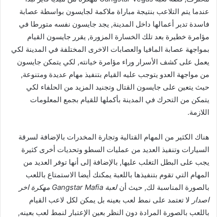
عندما يتم التلاعب بنتيجة مباراة ملاكمة لجايسون بواسطة عصابة
فاسدة تدير أعمالها داخل المدينة, يجد جايسون نفسه متورطا في
مؤامرة خطيرة بعد تلك الخسارة المزورة, يقرر جايسون القيام
بمواجهة عصابة المافيا والعصابات الاخرى المختلفة في المدينة لكي
يعمل على كشف الأسرار وراء مؤامرة خيانته, لكي يتمكن جايسون
من مواجهة العدو يتوجب عليه القيام بتنفيذ مهام عديدة ومتنوعة,
حيث يتعين على جايسون القتال وتجنيد المزيد من الحلفاء لكي
يتمكن من التحرك في المدينة بأكملها للقيام بجمع المعلومات
اللازمة.
هناك الكثير من المهام القتالية وتجارة المخدرات بالإضافة لسرقة
السيارات وتنفيذ العديد من عمليات السطو وتحديات أخرى كثيرة
يجب على البطل التغلب عليها, بالإضافة إلى أنها توفر العديد من
المهام التي تقوم بتنفيذها باللعبة يمكنك أيضا الاستمتاع باللعب
بالصورة المناسبة لك, حيث أن
لعبة Gangstar Mafia مهكرة اخر
اصدار
لا تعتمد على نمط لعب بعينه بل يمكن لكل لاعب القيام
باللعب بالصورة المرادة دون النظر بعين الإعتبار لنمط لعب بعينه,