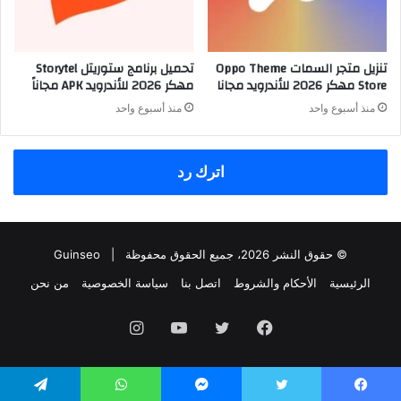
تنزيل متجر السمات Oppo Theme
تحميل برنامج ستوريتل Storytel
Store مهكر 2026 للأندرويد مجانا
مهكر 2026 للأندرويد APK مجاناً
منذ أسبوع واحد
منذ أسبوع واحد
اترك رد
© حقوق النشر 2026، جميع الحقوق محفوظة |
Guinseo
الرئيسية
الأحكام والشروط
اتصل بنا
سياسة الخصوصية
من نحن
فيسبوك
تويتر
يوتيوب
انستقرام