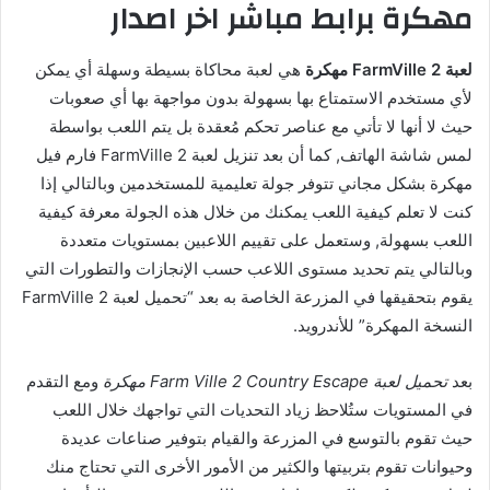
مهكرة برابط مباشر اخر اصدار
لعبة FarmVille 2 مهكرة
هي لعبة محاكاة بسيطة وسهلة أي يمكن
لأي مستخدم الاستمتاع بها بسهولة بدون مواجهة بها أي صعوبات
حيث لا أنها لا تأتي مع عناصر تحكم مُعقدة بل يتم اللعب بواسطة
لمس شاشة الهاتف, كما أن بعد تنزيل لعبة FarmVille 2 فارم فيل
مهكرة بشكل مجاني تتوفر جولة تعليمية للمستخدمين وبالتالي إذا
كنت لا تعلم كيفية اللعب يمكنك من خلال هذه الجولة معرفة كيفية
اللعب بسهولة, وستعمل على تقييم اللاعبين بمستويات متعددة
وبالتالي يتم تحديد مستوى اللاعب حسب الإنجازات والتطورات التي
يقوم بتحقيقها في المزرعة الخاصة به بعد “تحميل لعبة FarmVille 2
النسخة المهكرة” للأندرويد.
بعد
تحميل لعبة Farm Ville 2 Country Escape مهكرة
ومع التقدم
في المستويات ستُلاحظ زياد التحديات التي تواجهك خلال اللعب
حيث تقوم بالتوسع في المزرعة والقيام بتوفير صناعات عديدة
وحيوانات تقوم بتربيتها والكثير من الأمور الأخرى التي تحتاج منك