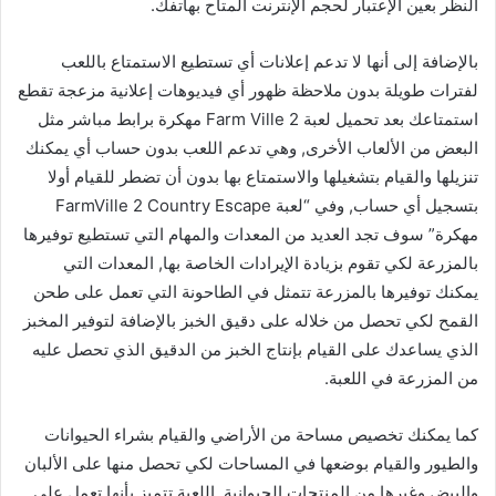
النظر بعين الإعتبار لحجم الإنترنت المتاح بهاتفك.
بالإضافة إلى أنها لا تدعم إعلانات أي تستطيع الاستمتاع باللعب
لفترات طويلة بدون ملاحظة ظهور أي فيديوهات إعلانية مزعجة تقطع
استمتاعك بعد تحميل لعبة Farm Ville 2 مهكرة برابط مباشر مثل
البعض من الألعاب الأخرى, وهي تدعم اللعب بدون حساب أي يمكنك
تنزيلها والقيام بتشغيلها والاستمتاع بها بدون أن تضطر للقيام أولا
بتسجيل أي حساب, وفي “لعبة FarmVille 2 Country Escape
مهكرة” سوف تجد العديد من المعدات والمهام التي تستطيع توفيرها
بالمزرعة لكي تقوم بزيادة الإيرادات الخاصة بها, المعدات التي
يمكنك توفيرها بالمزرعة تتمثل في الطاحونة التي تعمل على طحن
القمح لكي تحصل من خلاله على دقيق الخبز بالإضافة لتوفير المخبز
الذي يساعدك على القيام بإنتاج الخبز من الدقيق الذي تحصل عليه
من المزرعة في اللعبة.
كما يمكنك تخصيص مساحة من الأراضي والقيام بشراء الحيوانات
والطيور والقيام بوضعها في المساحات لكي تحصل منها على الألبان
والبيض وغيرها من المنتجات الحيوانية, اللعبة تتميز بأنها تعمل على