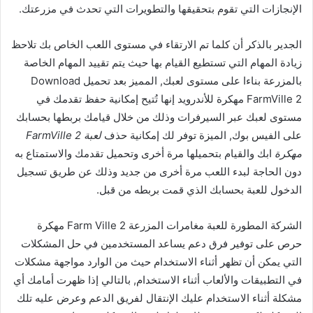
الإنجازات التي تقوم بتحقيقها والتطويرات التي تحدث في مزرعتك.
الجدير بالذكر أن كلما تم الارتقاء في مستوى اللعب الخاص بك تلاحظ
زيادة المهام التي تستطيع القيام بها حيث يتم تقييد المهام الخاصة
بالمزرعة بناءا على مستوى لعبك, المميز بعد تحميل Download
FarmVille 2 مهكرة للأندرويد إنها تُتيح إمكانية حفظ تقدمك في
مستوى لعبك عبر السيرفرات وذلك من خلال قيامك بربطها بحسابك
على الفيس بوك, الميزة توفر لك إمكانية حذف
لعبة FarmVille 2
مهكرة
ابك والقيام بتحميلها مرة أخرى وتحميل تقدمك والاستمتاع به
دون الحاجة لبدء اللعب مرة أخرى من جديد وذلك عن طريق تسجيل
الدخول للعبة بحسابك الذي قمت بربطه من قبل.
الشركة المطورة للعبة مغامرات المزرعة Farm Ville 2 مهكرة
حرص على توفير فرق دعم يساعد المستخدمين في حل المشكلات
التي يمكن أن تظهر أثناء الاستخدام حيث من الوارد مواجهة مشكلات
في التطبيقات والألعاب أثناء الاستخدام, بالتالي إذا ظهرت أمامك أي
مشكلة أثناء الاستخدام عليك الإنتقال لفريق الدعم وعرض عليه تلك