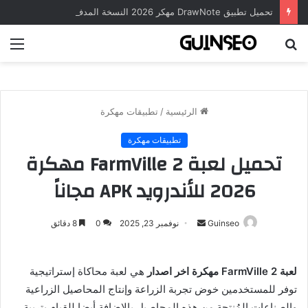
تحميل تطبيق DrawNote مهكر 2026 النسخة المدفوعة للأندرويد مجاناً
بحث
الق
عن
الرئيسية
/
تطبيقات مهكرة
تطبيقات مهكرة
تحميل لعبة FarmVille 2 مهكرة
2026 للأندرويد APK مجاناً
أرسل
Guinseo
نوفمبر 23, 2025
0
8 دقائق
بريدا
إلكترونيا
لعبة FarmVille 2 مهكرة اخر اصدار
هي لعبة محاكاة إستراتيجية
توفر للمستخدمين خوض تجربة الزراعة وإنتاج المحاصيل الزراعية
والصناعات المُنتجة من هذه المحاصيل بالإضافة أيضا للقيام بتربية