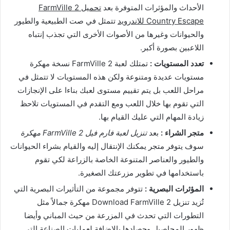
الأحداث والمؤثرات المتوفرة بعد
تحميل FarmVille 2
Country Escape للاندرويد
تتمثل في صت الطبيعية والطيور
والحيوانات وغيرها من الأصوات الأخرى التي تجذب إنتباه
اللاعبين بصورة أكبر.
تعدد المستويات :
تمتلك لعبة FarmVille 2 نسخة مهكرة
مستويات عديدة ومتنوعة ولكن هذه المستويات لا تتمثل في
مراحل اللعب بل يتم تقييم مستوى لعبك بناءا على الإنجازات
التي تقوم بها خلال اللعب ومع التقدم في المستويات تلاحظ
زيادة المهام التي عليك القيام بها.
متجر الشراء :
بعد
تنزيل لعبة فارم فيل FarmVille 2 مهكرة
سوف يتوفر متجر يمكنك الإنتقال إليه والقيام بشراء الحيوانات
والطيور والعناصر المتنوعة الخاصة بالزراعة لكي تقوم
باستخدامها في تطوير مزرعتك الصغيرة.
المؤثرات البصرية :
تتوفر مجموعة من التأثيرات البصرية التي
تُزيد تنزيل Download FarmVille 2 مهكرة جمالاً مثل
التطورات التي تحدث في المزرعة من حيث المباني وأيضا
ظهور المحاصيل وحصادها بالإضافة لعمليات الصناعة التي