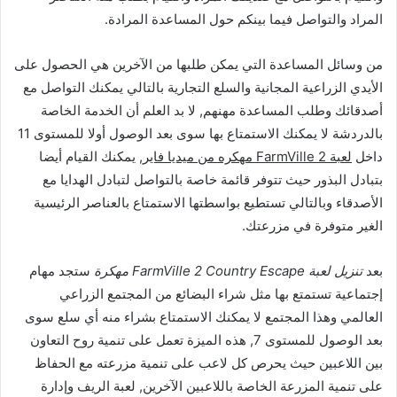
المراد والتواصل فيما بينكم حول المساعدة المرادة.
من وسائل المساعدة التي يمكن طلبها من الآخرين هي الحصول على
الأيدي الزراعية المجانية والسلع التجارية بالتالي يمكنك التواصل مع
أصدقائك وطلب المساعدة مهنهم, لا بد العلم أن الخدمة الخاصة
بالدردشة لا يمكنك الاستمتاع بها سوى بعد الوصول أولا للمستوى 11
داخل
لعبة FarmVille 2 مهكره من ميديا فاير
, يمكنك القيام أيضا
بتبادل البذور حيث تتوفر قائمة خاصة بالتواصل لتبادل الهدايا مع
الأصدقاء وبالتالي تستطيع بواسطتها الاستمتاع بالعناصر الرئيسية
الغير متوفرة في مزرعتك.
بعد
تنزيل لعبة FarmVille 2 Country Escape مهكرة
ستجد مهام
إجتماعية تستمتع بها مثل شراء البضائع من المجتمع الزراعي
العالمي وهذا المجتمع لا يمكنك الاستمتاع بشراء منه أي سلع سوى
بعد الوصول للمستوى 7, هذه الميزة تعمل على تنمية روح التعاون
بين اللاعبين حيث يحرص كل لاعب على تنمية مزرعته مع الحفاظ
على تنمية المزرعة الخاصة باللاعبين الآخرين, لعبة الريف وإدارة