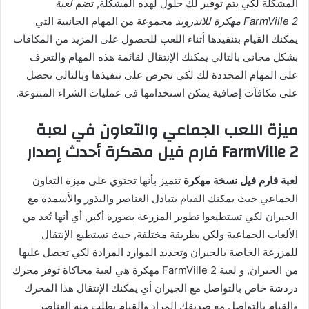
المشكلة لكي يتم توفير لك حلول لهذه المشكلة, تضم
لعبة
FarmVille 2 مهكرة للاندرويد
مجموعة من المهام الجانبية التي
يمكنك القيام بتنفيذها أثناء اللعب للحصول على المزيد من المكافآت
بشكل مجاني بالتالي يمكنك الإنتقال لقائمة هذه المهام والتعرف
على المهام المحددة لك لكي تحرص على تنفيذها وبالتالي تحصل
على مكافآت إضافية يمكن استخدامها في عمليات الشراء المتنوعة.
ميزة اللعب الجماعي والتعاون في لعبة
FarmVille 2 فارم فيل مهكرة أحدث إصدار
لعبة فارم فيل نسخة مهكرة
تتميز بأنها تحتوي على ميزة التعاون
الجماعي حيث يمكنك القيام بتبادل العناصر والبذور والأسمدة مع
الجيران لكي تستطيعوا تطوير المزرعة بصورة أكبر, أي أنها تُعد من
الألعاب الجماعية ولكن بطريقة مختلفة, حيث تستطيع الإنتقال
للمزرعة الخاصة بالجيران وتحديد الموارد المرادة لكي تحصل عليها
من الجيران, و لعبة FarmVille 2 مهكرة هي لعبة محاكاة توفر محرك
دردشة خاص بالتواصل مع الجيران أي يمكنك الإنتقال هذا المحرك
والقيام بالتواصل مع صديقك المراد والقيام بطلب منه العناصر