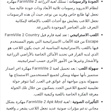
الجودة والرسومات :
تمتلك
لعبة الزراعة FarmVille 2 مهكره
لنظام الاندرويد رسومات ثلاثية الأبعاد وذات جودة عالية مما
تجعل لها طابع خاص وفريد من نوعه, حيث أن هذه الرسومات
تجعل اللاعب يتعايش مع أحداث اللعب بالإضافة لإمكانية
التعرف على العناصر الموجودة بالمزرعة.
اللعب الاستراتيجي :
تعد لعبة فارم فيل FarmVille 2 Country
Escape من فئة الألعاب الاستراتيجية التي يقوم المستخدم
فيها باللعب بالاستراتيجية المناسبة له, حيث يكون اللاعب هو
الذي لديه القرار في تحديد الأماكن الخاصة بالأراضي الزراعية
والأشجار وغيرها من الأمور الأخرى حسب استراتيجيته.
سهولة اللعب :
بعد تحميل لعبة FarmVille 2 مهكرة اخر اصدار
ستتميز بأنها سهلة ويمكن لجميع المستخدمين الاستمتاع بها
بسهولة بدون مواجهة أي عوائق في العب, كما تتوفر جولة
تعليمية لجميع اللاعبين الجدد يتمكنون من خلال تلك الجولة
معرفة الفكرة الخاصة باللعبة وكيفية اللعب.
التأثيرات الصوتية :
لعبة FarmVille 2 Apk Mod مهكرة
بشكل
مجاني تدعم مؤثرات صوتية عديد تجعل اللاعب يشعر بـ واقعية