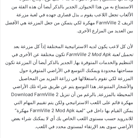
الاستمتاع به من هذا الحيوان, الجدير بالذكر أيضا أن هذه الفئة من
الألعاب تجعل اللاعب يقوم بـ بذل قصارى جهده في لعبة مزرعة
الريف FarmVille 2 مهكرة لكي يتمكن من جعل المزرعة هي الأفضل
بين العديد من المزارع الأخرى.
لأن كل لاعب يكون لديه الاستراتيجية المختلفة إذاً كل مزرعة بعد
تحميل لعبة FarmVille 2 Mod Apk
تكون مختلفة عن الأخرى في
التنظيم والخدمات المتوفرة بها, الجدير بالذكر أيضا أن المزرعة تكون
مساحتها محدودة ويمكنك التوسع في الأراضي المتوفرة حول
المزرعة لكي تقوم باستغلالها في زراعة المزيد من المحاصيل
والأشجار المتنوعة, هذا التوسع يتم عن طريق شراء تلك الأراضي
المحيطة بالمزرعة, بالرغم من أن تنزيل Download FarmVille 2
مهكرة قائم على اللعب الاستراتيجي ولكن يتم تقييم المهام التي
يمكن القيام بها داخل في “لعبة FarmVille 2 Mod Apk مهكرة”
للاندرويد حسب مستوى اللعب الخاص بك أي لا يمكنك شراء بعض
الأراضي سوى بعد الإرتقاء لمستوى محدد في اللعب.