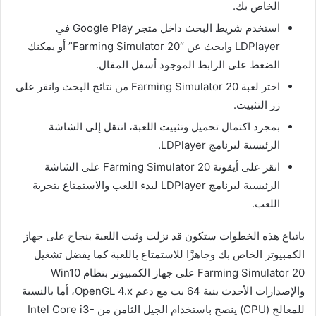
الخاص بك.
استخدم شريط البحث داخل متجر Google Play في
LDPlayer وابحث عن “Farming Simulator 20” أو يمكنك
الضغط على الرابط الموجود أسفل المقال.
اختر لعبة Farming Simulator 20 من نتائج البحث وانقر على
زر التثبيت.
بمجرد اكتمال تحميل وتثبيت اللعبة، انتقل إلى الشاشة
الرئيسية لبرنامج LDPlayer.
انقر على أيقونة Farming Simulator 20 على الشاشة
الرئيسية لبرنامج LDPlayer لبدء اللعب والاستمتاع بتجربة
اللعب.
باتباع هذه الخطوات ستكون قد نزلت وثبت اللعبة بنجاح على جهاز
الكمبيوتر الخاص بك وجاهزًا للاستمتاع باللعبة كما يفضل تشغيل
Farming Simulator 20 على جهاز الكمبيوتر بنظام Win10
والإصدارات الأحدث بنية 64 بت مع دعم OpenGL 4.x، أما بالنسبة
للمعالج (CPU) ينصح باستخدام الجيل الثامن من Intel Core i3-