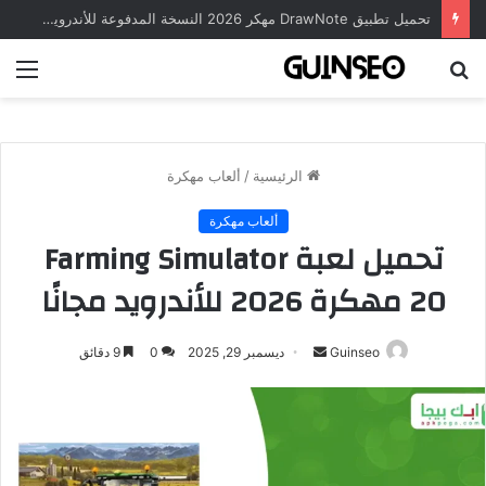
تحميل تطبيق DrawNote مهكر 2026 النسخة المدفوعة للأندرويد مجاناً
بحث
الق
عن
الرئيسية
/
ألعاب مهكرة
ألعاب مهكرة
تحميل لعبة Farming Simulator
20 مهكرة 2026 للأندرويد مجانًا
أرسل
Guinseo
ديسمبر 29, 2025
0
9 دقائق
بريدا
إلكترونيا