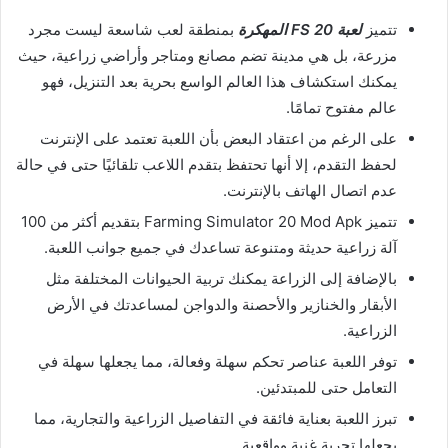
تتميز
لعبة FS 20 المهكرة
بمنطقة لعب شاسعة ليست مجرد
مزرعة، بل هي مدينة تضم مصانع ومتاجر وأراضي زراعية، حيث
يمكنك استكشاف هذا العالم الواسع بحرية بعد التنزيل، فهو
عالم مفتوح تمامًا.
على الرغم من اعتقاد البعض بأن اللعبة تعتمد على الإنترنت
لحفظ التقدم، إلا أنها تحتفظ بتقدم اللاعب تلقائيًا حتى في حالة
عدم اتصال الهاتف بالإنترنت.
تتميز Farming Simulator 20 Mod Apk بتقديم أكثر من 100
آلة زراعية حديثة ومتنوعة تساعدك في جميع جوانب اللعبة.
بالإضافة إلى الزراعة يمكنك تربية الحيوانات المختلفة مثل
الأبقار والخنازير والأحصنة والدواجن لمساعدتك في الأرض
الزراعية.
توفر اللعبة عناصر تحكم سهلة وفعالة، مما يجعلها سهلة في
التعامل حتى للمبتدئين.
تبرز اللعبة بعناية فائقة في التفاصيل الزراعية والتجارية، مما
يجعلها تجربة غنية وواقعية.