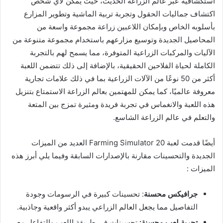
استكشافية عبر عالم الزراعة الحديث، حيث يمكن لأي شخص
اكتشاف جماليات الحقول وتجربة تربية الماشية وتطوير المزارع
بأسلوبه الخاص وبإمكان اللاعبين زراعة مجموعة واسعة من
المحاصيل الجديدة وتوسيع مزارعهم باستخدام مجموعة متنوعة من
الآليات والمركبات الزراعية المتوفرة، مما يسمح لهم بالتجربة
الكاملة لحياة الفلاحين الحقيقية، بالإضافة إلى ذلك تتضمن اللعبة
أكثر من 50 نوعًا من الآلات الزراعية بما في ذلك علامات تجارية
معروفة عالميًا، كما يمكن للمهتمين بعالم الزراعة الاستمتاع بتنزيل
هذه اللعبة والانغماس في تجربة فريدة ومثيرة تمزج بين المتعة
والتعلم في عالم الزراعة الشاسع.
أيضًا قدمت لعبة Farming Simulator 20 العديد من الميزات
الجديدة والتحسينات مقارنة بالإصدارات السابقة وفيما يلي أبرز هذه
الميزات :
جرافيكس محسنة
: تحسينات كبيرة في الرسومات وجودة
التفاصيل مما يجعل العالم الزراعي يبدو أكثر واقعية وجاذبية.
تجربة لعب محسنة:
تحسينات في طريقة اللعب والتفاعل مع