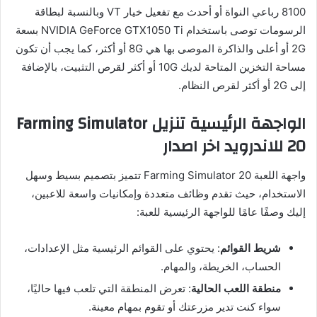
8100 رباعي النواة أو أحدث مع تفعيل خيار VT وبالنسبة لبطاقة
الرسومات توصى باستخدام NVIDIA GeForce GTX1050 Ti بسعة
2G أو أعلى والذاكرة الموصى بها هي 8G أو أكثر، كما يجب أن تكون
مساحة التخزين المتاحة لديك 10G أو أكثر لقرص التثبيت، بالإضافة
إلى 2G أو أكثر لقرص النظام.
الواجهة الرئيسية تنزيل
Farming Simulator
20 للاندرويد اخر اصدار
واجهة اللعبة Farming Simulator 20 تتميز بتصميم بسيط وسهل
الاستخدام، حيث تقدم وظائف متعددة وإمكانيات واسعة للاعبين،
إليك وصفًا عامًا للواجهة الرئيسية للعبة:
شريط القوائم
: يحتوي على القوائم الرئيسية مثل الإعدادات،
الحساب، الخريطة، والمهام.
منطقة اللعب الحالية
: تعرض المنطقة التي تلعب فيها حاليًا،
سواء كنت تدير مزرعتك أو تقوم بمهام معينة.