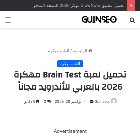
تحميل تطبيق DrawNote مهكر 2026 النسخة المدفوعة للأندرويد مجاناً
بحث
الق
عن
الرئيسية
/
ألعاب مهكرة
ألعاب مهكرة
تحميل لعبة Brain Test مهكرة
2026 بالعربي للأندرويد مجاناً
أرسل
Guinseo
نوفمبر 28, 2025
0
9 دقائق
بريدا
إلكترونيا
Advertisement