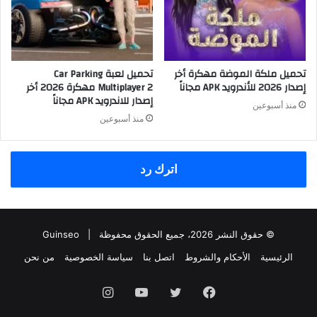
تحميل ملكة الموضة مهكرة أخر
تحميل لعبة Car Parking
إصدار 2026 للأندرويد APK مجاناً
Multiplayer 2 مهكرة 2026 أخر
إصدار للاندرويد APK مجاناً
منذ أسبوعين
منذ أسبوعين
اترك رد
© حقوق النشر 2026، جميع الحقوق محفوظة |
Guinseo
الرئيسية
الأحكام والشروط
اتصل بنا
سياسة الخصوصية
من نحن
فيسبوك
تويتر
يوتيوب
انستقرام