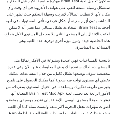
ستكون تحميل لعبة Brain Test مهكرة مناسبة للكبار قبل الصغار و
ستشكل وسيلة ممتعة للعب على هواتف الأندرويد في أي وقت وأي
مكان لأنها لا تتطلب اتصالاً بالإنترنت وسهلة التحكم حيث تظهر على
الشاشة بدون أزرار معينة أو شكل عرضي، تأتي المستويات في لعبة
أحجيات Brain Test المخادعة بشكل متتالي مما يعني أنه لا يمكن
للاعب الانتقال إلى المستوى الثاني إلا بعد حل المستوى الأول بنجاح،
هذه الخاصية جيدة وتبرز ميزة أخرى توفرها هذه اللعبة وهي
المساعدات المباشرة.
بالنسبة للمساعدات فهي عديدة ومتنوعة في الأفكار تمامًا مثل
المستويات، لذلك سنقدم لك بعض المعلومات عنها الآن وفي فقرة
مخصصة سوف نوضحها بشكل كامل، من خلال المساعدات يمكنك
تخطي أي مستوى تواجه فيه صعوبة كما يمكنك الحصول على تلميح
يغير من طريقة تفكيرك و يساعدك في اجتياز المستوى بمفردك، من
الأمور الرائعة بعد تحميل لعبة Brain Test Mod Apk المعدلة أنها
توفر خاصية المستوى اليومي بالإضافة إلى تقديم موسيقى ممتعة و
أصوات مؤثرات تجعل التجربة أكثر متعة وليست مملة كما أن اللعبة
تدعم عددًا كبيرًا من اللغات بما في ذلك اللغة العربية، لذا فإن
تنزيل