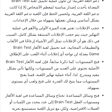
دعم اللغة العربية: لن تكون عملية تحميل لعبة Brain Test
المعدلة بأحدث إصدار مناسبة لمعظم الأشخاص إلا إذا كانت
تدعم اللغة العربية، ولحسن الحظ فإن اللعبة تدعم اللغة العربية
بشكل أساسي ويمكن تفعيلها بسهولة من خلال الإعدادات.
حجب الإعلانات: تعتبر هذه الميزة الأولى والأهم في عملية
التهكير حيث يتم حجب الإعلانات المنبثقة بشكل كامل، السبب
في ذلك هو أن الإعلانات تمثل أكثر الأشياء إزعاجًا في الألعاب
والتطبيقات المجانية، عند تحميل لعبة الألغاز Brain Test
Game معدلة لن تواجه أي إعلانات أثناء اللعب على الإطلاق.
فتح المستويات: كما ذكرنا سابقاً، فإن لعبة الألغاز Brain Test
الأصلية تحتوي على العديد من المستويات، ولكنها تأتي بشكل
مقيد ومتدرج. لذا، أثناء عملية تهكير اللعبة، قمنا بفتح
المستويات مما يتيح لك القدرة على فتح ولعب أي مستوى
بسهولة.
فتح وسائل المساعدة: تحتاج وسائل المساعدة في لعبة الألغاز
ومستويات العقل Brain Test إلى عدد محدد من اللمبات أو
العملات الافتراضية، ولكن مع تنزيل اللعبة ستستمتع بحرية