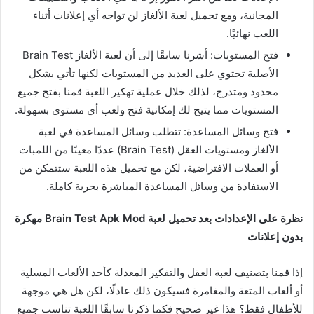
المجانية، ومع تحميل لعبة الألغاز لن تواجه أي إعلانات أثناء
اللعب نهائيًا.
فتح المستويات: أشرنا سابقًا إلى أن لعبة الألغاز Brain Test
الأصلية تحتوي على العديد من المستويات لكنها تأتي بشكل
محدود ومتدرج، لذلك خلال عملية تهكير اللعبة قمنا بفتح جميع
المستويات مما يتيح لك إمكانية فتح ولعب أي مستوى بسهولة.
فتح وسائل المساعدة: تتطلب وسائل المساعدة في لعبة
الألغاز ومستويات العقل (Brain Test) عددًا معينًا من اللمبات
أو العملات الافتراضية، لكن مع تحميل هذه اللعبة ستتمكن من
الاستفادة من وسائل المساعدة المباشرة بحرية كاملة.
نظرة على الإعدادات بعد تحميل لعبة Brain Test Apk Mod مهكرة
بدون إعلانات
إذا قمنا بتصنيف لعبة العقل والتفكير المعدلة كأحد الألعاب المسلية
أو ألعاب المتعة والمغامرة فسيكون ذلك عادلًا، لكن هل هي موجهة
للأطفال فقط؟ هذا غير صحيح فكما ذكرنا سابقًا اللعبة تناسب جميع