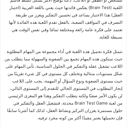
للشخص أو الطفل أو اللاعب، دعنا نوضح الأمر بشكل أبسط فاسم
اللعبة (Brain Test) يعكس فائدتها حيث يعني باللغة العربية (اختبار
العقل) هذا الاختبار يساعد في تحسين التفكير ويعزز من طريقة
التصرف في المواقف الصعبة، بالفعل تقدم اللعبة هذه الفائدة لأنها
تعتمد على فكرة عامة رائعة ومختلفة تمامًا وفي نفس الوقت هي
بسيطة للغاية.
تتمثل فكرة تحميل هذه اللعبة في أداء مجموعة من المهام المطلوبة
حيث ستكون هذه المهام تجمع بين الصعوبة والسهولة مما يتطلب من
اللاعب تشغيل عقله والتفكير في الحلول المناسبة، تأتي المهام على
شكل مستويات متتالية وتختلف كل مستوى في كل شيء تقريبًا من
حيث مستوى الصعوبة ونوع السؤال أو المهمة، يجب على اللاعب
إنجاز المطلوب في المستوى الحالي للتقدم إلى المستوى التالي،
لن يكون الأمر صعبًا ولكنه يتطلب التفكير وهذا هو المغزى الرئيسي
من لعبة Brain Test Game محدثة، فتشغيل العقل والتفكير في
حلول مستمرة يعززان التركيز ونشاط العقل، لذلك كما أشرنا سابقًا
فإن تحميلها يعتبر مفيدًا أكثر من كونه مجرد ترفيه.