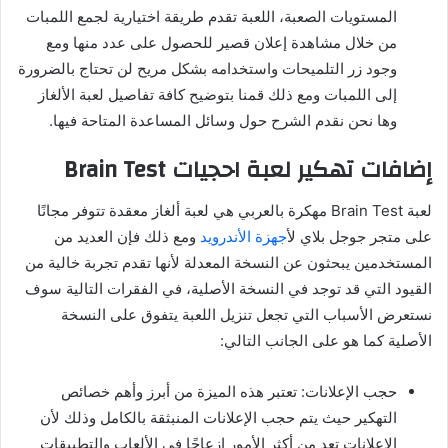
المستويات الصعبة، اللعبة تقدم طريقة اختيارية لجمع اللمبات
من خلال مشاهدة إعلان قصير للحصول على عدد منها ومع
وجود زر التلميحات واستخدامه بشكل مريح لن تحتاج بالضرورة
إلى اللمبات ومع ذلك قمنا بتوضيح كافة تفاصيل لعبة الألغاز
وها نحن نقدم الشرح حول وسائل المساعدة المتاحة فيها.
إضافات تهكير لعبة احجيات Brain Test
لعبة Brain Test مهكرة بالعربي هي لعبة ألغاز معقدة تتوفر مجانًا
على متجر جوجل بلاي ل
أجهزة الأندرويد
ومع ذلك فإن العديد من
المستخدمين يبحثون عن النسخة المعدلة لأنها تقدم تجربة خالية من
القيود التي قد توجد في النسخة الأصلية، في الفقرات التالية سوف
نستعرض الأسباب التي تجعل تنزيل اللعبة يتفوق على النسخة
الأصلية كما هو على الجانب التالي:
حجب الإعلانات: تعتبر هذه الميزة من أبرز وأهم خصائص
التهكير حيث يتم حجب الإعلانات المنبثقة بالكامل وذلك لأن
الإعلانات تعد من أكثر الأمور إزعاجًا في الألعاب والتطبيقات