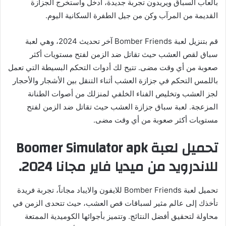
بألعاب السباق ويريدون تجربة جديدة، ادخل واستخرج الجزازة
القديمة من المرآب وكن من جيل الطفرة السكانية اليوم.
قم بتنزيل لعبة Bomber Friends آخر تحديث 2024، وهي لعبة
سباق لقص العشب حيث تقاتل ضد الزمن لفتح مستويات أكثر
صعوبة من أي وقت مضى. تتيح لك أدوات التحكم البسيطة التي تعمل
باللمس التحكم في جزازة العشب أثناء التنقل بين الأشجار والأحجار
لجز العشب وتخليص الفناء الخلفي لمنزلك من أصوات الطنانة
المزعجة. لعبة سباق جزازة العشب حيث تقاتل ضد الزمن لفتح
مستويات أكثر صعوبة من أي وقت مضى.
تحميل لعبة Boomer Simulator apk
للاندرويد من ميديا ​​فاير مجانا 2024.
تحميل لعبة Bomber Friends للايفون والايباد مجاناً، تجربة فريدة
تأخذك إلى عالم مثير لسباقات قص العشب، حيث تتحدى الزمن في
محاولة لتحقيق أفضل النتائج. وتتميز بأجوائها الكوميدية الممتعة