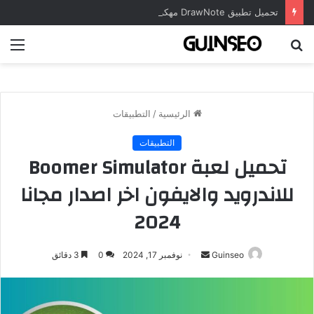
تحميل تطبيق DrawNote مهكر 2026 النسخة المدفوعة للأندرويد مجاناً
بحث
الق
عن
الرئيسية
/
التطبيقات
التطبيقات
تحميل لعبة Boomer Simulator
للاندرويد والايفون اخر اصدار مجانا
2024
أرسل
Guinseo
نوفمبر 17, 2024
0
3 دقائق
بريدا
إلكترونيا