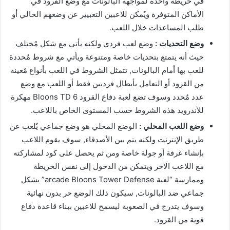
في خريطة واحدة لمواجهة البالونات مع وضع القرود في
الأماكن المتوفرة ويٌمكن للاعبين التعبيير عن وضعهم الحالي أو
طلب المساعدات خلال اللعب.
وضع التحديات :
وضع لعب فردي ولكنه يأتي مع شكل مٌختلف
حيث أنه يتمتع بتحديات خاصة ومتنوعة ويأتي مع شروط مٌحددة
للعب بها أمام البالونات, تتمثل الشروط في اللعب بأنواع مٌعينة
من القرود أو التعامل بأبطال فرديين فقط أو اللعب مع وضع
عدد مٌحدد وسوف تضع لعبة دفاع القرود Bloons TD 6 مهكرة
للأندرويد هذه الشروط حسب المستوى الخاص باللاعب.
وضع اللعب المحلي :
الوضع المحلي هو وضع جماعي يٌلعب عن
طريق الإنترنت ولكنه يتم بين الأصدقاء, سوف يقوم اللاعب
بإنشاء غرفة أو جولة خاصة ومن ثم يحصل على كود لمشاركته
مع اللاعب الآخر ويتمكن من الدخول إلى نفس الخريطة
وممارسة “لعبة arcade Bloons Tower Defense” بشكل
جماعي ضد البالونات, سيكون ذلك الوضع حر بدون نهائية
وسوف يتدرج في الصعوبة ليسمح للاعبين ببناء قاعدة دفاع
قوية من القرود.