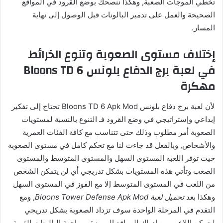
تخطي الموجات الصعبة, وهكذا ننصحك بوضع القرود في المواقع
الصحيحة والعمل على تدمير البالونات قبل الوصول إلى نهاية
المسار.
إختلاف مستوى الصعوبة وتنوع الخرائط
في لعبة برج الدفاع بلونس Bloons TD 6
مهكرة
لأن لعبة برج دفاع بلونس Bloons TD 6 Apk Mod تحتاج إلى تفكير
إبداعي وإستراتيجي في وضع القرود فـ التنوع بالنسبة لمستويات
الصعوبة أمر مطلوب وذلك حتى تتناسب مع كافة الفئات العمرية
والأشخاص, وبالفعل قد جاءت لنا مع تحكم كامل في مستوى الصعوبة
حيث توفر اللعبة المستوى السهل والمستوى المتوسط والمستوى
الصعب وتأتي هذه المستويات بشكل تدريجي أي لن يتمكن الشخص
من اللعب في المستوى المتوسط إلا مع الفوز في المستوى السهل
وهكذا بعد
تحميل لعبة Bloons Tower Defense Apk Mod
, ومع
التقدم في المرحلة الواحدة سوف تزداد الصعوبة بشكل تدريجي
ليتمكن اللاعب من إدراك المواقع المميزة ومواجهة البالونات القوية