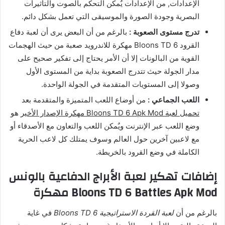
الإعدادات, من الإعدادات يٌمكن التحكم بالصوت والتأثيرات
البصرية وجودة الصورة والموسيقى التي تعمل بشكل دائم.
تدرج مستوى الصعوبة :
بالرغم من أن البعض يرى أن لعبة دفاع
القرود Bloons TD 6 مهكرة للاندرويد صعبة من حيث الهجمات
القوية من البالونات إلا أن الأمر يحتاج إلى تفكير صحيح على
مدار الجولة حيث تتدرج الصعوبة بداية من المستوى الأول
وصولا إلى المستويات المتقدمة في الجولة الواحدة.
اللعب الجماعي :
من أوضاع اللعب المتميزة والمتقدمة بعد
تحميل لعبة Bloons TD 6 Apk Mod مهكرة الإصدار الأخير
هو
وضع اللعب عبر الإنترنت ويٌمكن اللعب والتعاون مع الأصدقاء أو
مع لاعبين آخرين حول العالم وسوف يمتلك كل لاعب الحرية
الكاملة في وضع القرود بالخريطة.
إضافات تهكير لعبة الأبراج الدفاعية بالونس
Bloons TD 6 Battles Apk Mod مهكرة
بالرغم من أن
لعبة القردة الاستراتيجية Bloons TD 6
في غاية