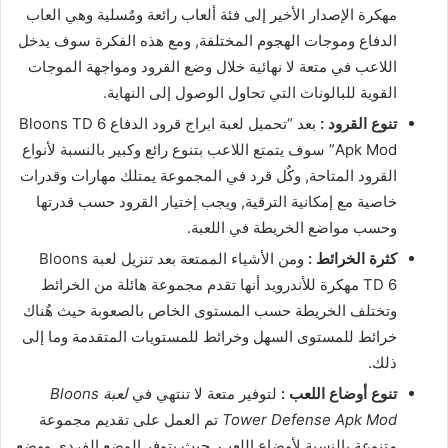
مهكرة الإصدار الأخير إلى فئة ألعاب رائعة ومٌسلية وهي العاب
الدفاع وموجات الهجوم المختلفة, ومع هذه الفكرة سوف يدخل
اللاعب في متعة لا نهائية خلال وضع القرود ومواجهة الموجات
القوية للبالونات التي تحاول الوصول إلى النهاية.
تنوع القرود :
بعد “تحميل لعبة ابراج قرود الدفاع Bloons TD 6
Apk Mod” سوف يتمتع اللاعب بتنوع رائع وكبير بالنسبة لأنواع
القرود المتاحة, وكٌل قرد في المجموعة يمتلك مهارات وقدرات
خاصية مع إمكانية الترقية, ويجب إختيار القرود حسب قدرتها
وحسب مواضع الخريطة في اللعبة.
كثرة الخرائط :
ومن الأشياء الممتعة بعد تنزيل لعبة Bloons
TD 6 مهكرة للأندرويد أنها تقدم مجموعة هائلة من الخرائط
وتختلف الخريطة حسب المستوى الخاص بالصعوبة حيث هٌناك
خرائط للمستوى السهل وخرائط للمستويات المتقدمة وما إلى
ذلك.
تنوع أوضاع اللعب :
لتوفير متعة لا تنتهي في
لعبة Bloons
Tower Defense Apk Mod
تم العمل على تقديم مجموعة
متنوعة بالنسبة لأوضاع اللعب, حيث يتوفر الوضع الفردي ووضع