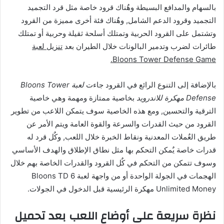
بالسهام والمدافع البسيطة وهٌناك قرود خاصة مثل قرد التجميد
التجميد وقرود الدعم الشامل, وهٌناك فئة أخرى مميزة من القرود
وتشتمل على القرود الحربية وتمتلك أسلحة ثقيلة وحربية أو تمتلك
طائرات لضرب وتدمير البالونات خلال الطيران بعد
تنزيل لعبة
Bloons Tower Defense Game.
بالإضافة إلى التنوع الرائع في القرود جاءت
لعبة Bloons Tower
Defense مهكرة للاندرويد
بخاصية ممتازة ومهمة وهي خاصية
الترقية والتحسين, ومع هذه الخاصية سوف يتمكن اللاعب من تطوير
القرود من حيث القدرات والسرعة والقوة العامة ويتم الأمر عن
طريق العٌملات المعدنية ونقاط الخبرة خلال اللعب, وكٌل قرد له
قدرات خاصة يٌمكن التحكم بها مثل نطاق الإطلاق والهدف الأساسي
وسوف تتمكن من التحكم في كٌل القرود والقدرات الخاصة بهم خلال
الهجمات في الجولة الواحدة أو من واجهة لعبة Bloons TD 6
Unlimited Money مهكرة الرئيسية قبل الدخول في الجولات.
نظرة سريعة على أوضاع اللعب بعد تحميل