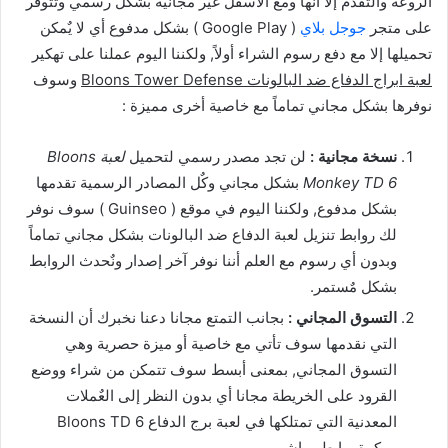
الروعة والتقدم إلا أنها ومع الأسفل غير مجانية بشكل رسمي وتتوفر
على متجر
جوجل بلاي
( Google Play ) بشكل مدفوع أي لا يٌمكن
تحميلها إلا مع دفع رسوم الشراء أولاً, ولكننا اليوم عملنا على تهكير
لعبة ابراج الدفاع ضد البالونات Bloons Tower Defense
وسوف
نوفرها بشكل مجاني تماماً مع خاصية أخرى مميزة :
نسخة مجانية :
لن تجد مصدر رسمي لتحميل
لعبة Bloons
Monkey TD 6
بشكل مجاني وكٌل المصادر الرسمية تقدمها
بشكل مدفوع, ولكننا اليوم في موقع ( Guinseo ) سوف نوفر
لك روابط تنزيل لعبة الدفاع ضد البالونات بشكل مجاني تماماً
وبدون أي رسوم مع العلم أننا نوفر آخر إصدار ونٌحدث الروابط
بشكل مٌستمر.
التسوق المجاني :
بجانب التمتع مجانا دعنا نخبرك أن النسخة
التي نقدمها سوف تأتي مع خاصية أو ميزة حصرية وهي
التسوق المجاني, بمعنى أبسط سوف تتمكن من شراء ووضع
القرود على الخريطة مجانا أي بدون النظر إلى العٌملات
المعدنية التي تمتلكها في لعبة برج الدفاع Bloons TD 6
مهكرة برابط مباشر.