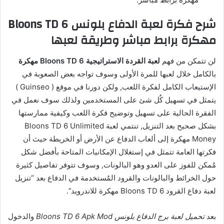
شرح فكرة لعبة الدفاع بلونس Bloons TD 6
مهكرة برابط مباشر وطريقة لعبها
لن تتمكن من فهم
لعبة القردة الاستراتيجية Bloons TD 6 مهكرة
بالكامل خلال لعبها للمرة الأولى وسوف تواجه بعض الصعوبة في
الإستيعاب الكامل لفكرة اللعب, ولكن دورنا في موقع ( Guinseo )
يتمثل في تسهيل كٌل شئ على المستخدمين ولذلك سوف نعمل في
الفقرة الحالية على تسهيل وتوضيح فكرة اللعب وكيفية ممارستها
بشكل صحيح بعد التنزيل, تنتمي لعبة Bloons TD 6 Unlimited
Money مهكرة إلى ألعاب الدفاع عن الأرض أو الخريطة حيث أن
فكرتها العامة تتمثل في إستغلال الإمكانيات المتاحة بأفضل شكل
مٌمكن للفوز على العدو وهو البالونات, وسوف تتوفر تفاصيل كثيرة
حول الخرائط والبالونات والقرود المٌستخدمة في الدفاع بعد “تنزيل
لعبة دفاع القرود Bloons TD 6 مهكرة للاندرويد”.
بعد
تحميل لعبة برج الدفاع بلونس Bloons TD 6 Apk Mod
والدخول