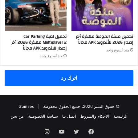
تحميل ملكة الموضة مهكرة أخر
تحميل لعبة Car Parking
إصدار 2026 للأندرويد APK مجاناً
Multiplayer 2 مهكرة 2026 أخر
إصدار للاندرويد APK مجاناً
منذ أسبوع واحد
منذ أسبوع واحد
اترك رد
© حقوق النشر 2026، جميع الحقوق محفوظة |
Guinseo
الرئيسية
الأحكام والشروط
اتصل بنا
سياسة الخصوصية
من نحن
فيسبوك
تويتر
يوتيوب
انستقرام