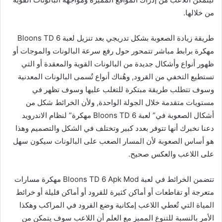
من خلالها.
طريقة زيادة الصعوبة بشكل تدريجي بعد تنزيل لعبة Bloons TD 6
مهكرة برابط مباشر تتمحور حول رفع سرعة البالونات والموجات أو
ظهور أنواع وأشكال جديدة من البالونات القوية والمعقدة أو التي
تستطيع التخفي من القرود, وهٌناك أنواع تٌسمى البالونات المعدنية
وسوف تتطلب طريقة مبتكرة للتغلب عليها وسوف تظهر في
مستويات متقدمة خلال الجولة الواحدة, ولأن الخرائط شكل من
أشكال الصعوبة في” لعبة Bloons TD 6 مهكرة” لنظام الاندرويد
دعنا نخبرك أنها تتوفر بعدد كبير وتختلف في الشكل والتصميم وهذا
هو أساس الصعوبة لأن المسار الصعب على البالونات سيكون سهل
على اللاعب والعكس صحيح.
تتضمن الخرائط في لعبة Bloons TD 6 Apk Mod مهكرة مسارات
متعرجة أو تقاطعات أو أماكن كثيرة للقرود أو أماكن قليلة أو خرائط
المياة التي تٌعطي اللاعب إمكانية وضع القرود في المراكب وهكذا
الأمر بالنسبة للتنوع المميز مع العلم أن اللاعب سوف يتمكن من