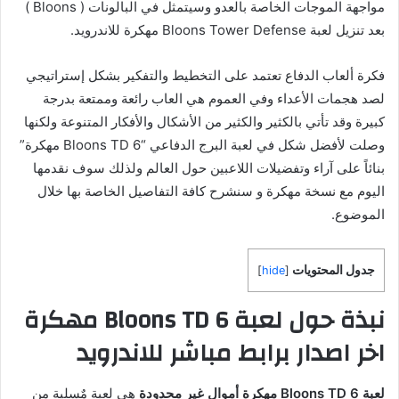
مواجهة الموجات الخاصة بالعدو وسيتمثل في البالونات ( Bloons )
بعد تنزيل لعبة Bloons Tower Defense مهكرة للاندرويد.
فكرة ألعاب الدفاع تعتمد على التخطيط والتفكير بشكل إستراتيجي
لصد هجمات الأعداء وفي العموم هي العاب رائعة وممتعة بدرجة
كبيرة وقد تأتي بالكثير والكثير من الأشكال والأفكار المتنوعة ولكنها
وصلت لأفضل شكل في لعبة البرج الدفاعي “Bloons TD 6 مهكرة”
بنائاً على آراء وتفضيلات اللاعبين حول العالم ولذلك سوف نقدمها
اليوم مع نسخة مهكرة و سنشرح كافة التفاصيل الخاصة بها خلال
الموضوع.
جدول المحتويات
]
hide
[
نبذة حول لعبة Bloons TD 6 مهكرة
اخر اصدار برابط مباشر للاندرويد
لعبة Bloons TD 6 مهكرة أموال غير محدودة
هي لعبة مٌسلية من