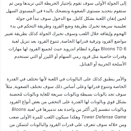
إلى الجولة الأولى سوف تقوم بإختيار الخريطة التي تريدها ومن ثم
ستقوم بتحديد مستوى الصعوبة وننصحك بالبدء في المستوى السهل
لحين إتقان اللعبة بشكل كامل, مع الدخول سوف تبدأ في جولة
تعليمية سريعة تخبرك بطريقة وضع القرود وطريقة التحكم في بدء
الهجوم وإيقافه خلال اللعب وسوف تخبرك الجولة كذلك بطريقة تغيير
مواضع القرود وترقية قدراتها الخاصة, تتنوع القرود بعد تنزيل لعبة
Bloons TD 6 مهكرة لنظام اندرويد حيث لجميع القرود لها مهارات
وقدرات خاصية مثل قرود رمي السهام أو الليزر أو التي تستخدم
الأسلحة الحربية أو القنابل.
والأمر ينطبق كذلك على البالونات في اللعبة لأنها تختلف في القدرة
الخاصة وتتنوع قدراتها وعلى أساس ذلك سوف تختلف الصعوبة, مثلاً
سوف تجد بالونات بسيطة وبالونات سريعة للغاية وبالونات مٌحصنة
بشكل قوي وبالونات لها القدرة على التخفي من بعض أنواع القرود
وبالونات تنقسم إلى أكثر من واحدة بعد تدميرها في
لعبة Bloons
Tower Defense Game
وهكذا سيكون اللعب للمرة الأولى صعب
ومن خلاله سوف تتعرف على قدرات القرود والبالونات لتتمكن من