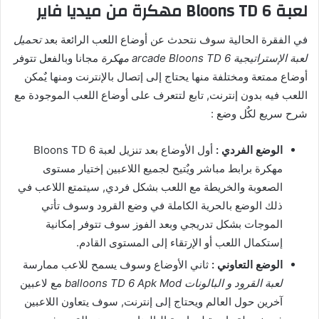
لعبة Bloons TD 6 مهكرة من ميديا فاير
في الفقرة الحالية سوف نتحدث عن أوضاع اللعب الرائعة بعد
تحميل
لعبة الإستراتيجية arcade Bloons TD 6 مهكرة
مجانا وبالفعل تتوفر
أوضاع ممتعة ومختلفة منها يحتاج إلى إتصال بالإنترنت ومنها يٌمكن
اللعب فيه بدون إنترنت, تابع لتتعرف على أوضاع اللعب الموجودة مع
شرح سريع لكٌل وضع :
الوضع الفردي :
أول الأوضاع بعد تنزيل لعبة Bloons TD 6
مهكرة برابط مباشر ويٌتيح لجميع اللاعبين إختيار مستوى
الصعوبة والخريطة مع اللعب بشكل فردي, سيتمتع اللاعب في
ذلك الوضع بالحرية الكاملة في وضع القرود وسوف تأتي
الموجات بشكل تدريجي وبعد الفوز سوف تتوفر إمكانية
إستكمال اللعب أو الإرتقاء إلى المستوى القادم.
الوضع التعاوني :
ثاني الأوضاع وسوف يسمح للاعب ممارسة
لعبة القرود و البالونات balloons TD 6 Apk Mod
مع لاعبين
آخرين حول العالم ويحتاج إلى إنترنت, سوف يتعاون اللاعبين