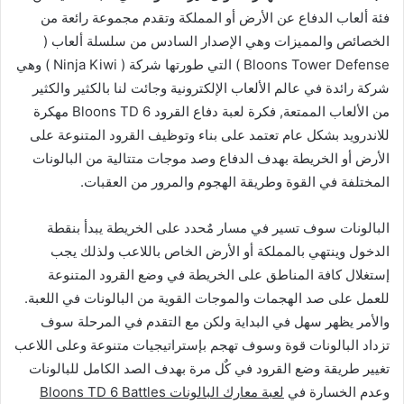
فئة ألعاب الدفاع عن الأرض أو المملكة وتقدم مجموعة رائعة من
الخصائص والمميزات وهي الإصدار السادس من سلسلة ألعاب (
Bloons Tower Defense ) التي طورتها شركة ( Ninja Kiwi ) وهي
شركة رائدة في عالم الألعاب الإلكترونية وجائت لنا بالكثير والكثير
من الألعاب الممتعة, فكرة لعبة دفاع القرود Bloons TD 6 مهكرة
للاندرويد بشكل عام تعتمد على بناء وتوظيف القرود المتنوعة على
الأرض أو الخريطة بهدف الدفاع وصد موجات متتالية من البالونات
المختلفة في القوة وطريقة الهجوم والمرور من العقبات.
البالونات سوف تسير في مسار مٌحدد على الخريطة يبدأ بنقطة
الدخول وينتهي بالمملكة أو الأرض الخاص باللاعب ولذلك يجب
إستغلال كافة المناطق على الخريطة في وضع القرود المتنوعة
للعمل على صد الهجمات والموجات القوية من البالونات في اللعبة.
والأمر يظهر سهل في البداية ولكن مع التقدم في المرحلة سوف
تزداد البالونات قوة وسوف تهجم بإستراتيجيات متنوعة وعلى اللاعب
تغيير طريقة وضع القرود في كٌل مرة بهدف الصد الكامل للبالونات
وعدم الخسارة في
لعبة معارك البالونات Bloons TD 6 Battles