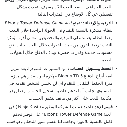
اللعب الجماعي ووضع اللعب الحٌر وسوف نتحدث بشكل
تفصيلي عن كٌل الأوضاع في الفقرات التالية.
الترقية والإرتقاء :
تتمتع
لعبة Bloons Tower Defense Game
بنظام مبتكرة بالنسبة للتقدم في الجولة الواحدة خلال اللعب
وهذا النظام يعتمد على الترقية والتخصيص, بمعنى أقرب يٌمكن
للاعب ترقية القرود من حيث القدرات خلال اللعب بجانب فتح
مستويات جديدة وقدرات حصرية بهدف الدفاع خلال الجولات
الصعبة.
الحفظ وتسجيل الحساب :
من المميزات المتوفرة بعد تنزيل
لعبة أبراج الدفاع Bloons TD 6 مهكرة أخر إصدار هي ميزة
ميزة الحفظ التلقائي للتقدم أي لن يخسر الشخص تقدمه في
المستوى بجانب أنها تدعم خاصية تسجيل الحساب وهذا يوفر
إمكانية اللعب على أكثر من هاتف بنفس الحساب.
قسم الإعدادات :
عملت الشركة المطورة ( Ninja Kiwi ) في
“لعبة Bloons Tower Defense Game” على توفير تحكم
كامل بالنسبة للاعبين وجاءت لنا بقسم مميز للتحكم وهو قسم