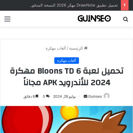
تحميل تطبيق DrawNote مهكر 2026 النسخة المدفوعة للأندرويد مجاناً
بحث
الق
عن
الرئيسية
/
ألعاب مهكرة
ألعاب مهكرة
تحميل لعبة Bloons TD 6 مهكرة
2024 للأندرويد APK مجاناً
أرسل
Guinseo
يوليو 28, 2024
0
8 دقائق
بريدا
إلكترونيا