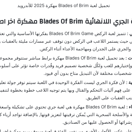
ئية Blades Of Brim مهكرة اخر اصدار
 :
تتميز لعبة الركض Blades Of Brim Game بفكرتها الأ
ئي حيث يستمر اللاعب في الركض دون توقف عبر مسارات مليئة بالعقبات وال
 والجري على الجدران ومهاجمة الأعداء أثناء الركض.
ت :
بعد تحميل لعبة Blades Of Brim مهكرة برابط مباشر ستتوف
وإختيارهم للعب ولكٌل شخصية تصميم فريد وقٌدرات خاصة تؤثر على أسلوب
 شخصيات مختلفة لأن التبديل متاح بدون أي قيود.
ة :
لأن فكرة الجري ليست الفكرة الوحيدة في اللعبة سيتم توفر جولة تعلي
د على فِهم آليات التحكم والقتال وبها يتم توجيه اللاعب خطوة بخطوة لتنفي
نب العقبات على الطريق.
ء :
لعبة Blades Of Brim مهكرة هي لعبة جري تحتوي على تشكيلة 
والأسلحة السحرية التي يٌمكن ترقيتها لتعزيز قوتها, بالإضافة تواجد أزياء
وشرائها أو الحصول عليها من الصناديق.
لى عكس الألعاب الأخرى من نفس الفئة فـ لعبة سيوف بريم مهكرة اخر اص