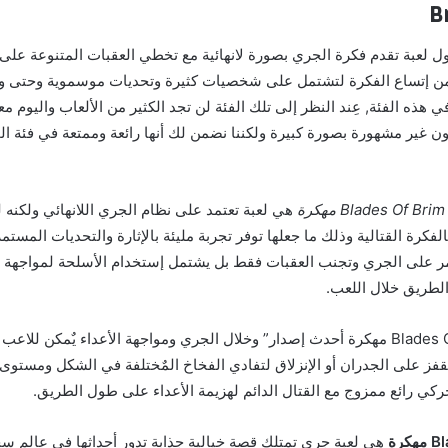
B
ول لعبة تقدم فكرة الجري بصورة لانهائية مع تخطي العقبات المتنوعة على
من إتساع الفكرة لتشتمل على شخصيات كثيرة وتحديات موسموية وحتى وق
 تكون غير مشهورة بصورة كبيرة ولكننا نضمن لك أنها رائعة وممتعة في فئة 
هي لعبة تعتمد على نظام الجري اللانهائي ولكنه 
فكرة القتالية وذلك ما جعلها توفر تجربة مليئة بالإثارة والتحديات المستمر
مر على الجري وتجنب العقبات فقط بل يشتمل إستخدام الأسلحة لمواجهة ال
طريق خلال اللعب.
بعد “تحميل Blades Of Brim مهكرة أحدث إصدار” وخلال الجري ومواجهة الأعداء يٌمكن ل
قفز على الجدران أو الإنزلاق لتفادي الفخاخ المٌختلفة في الشكل ومستوى
ركي رائع ممزوج مع القتال الدائم لهزيمة الأعداء على طول الطريق.
هي لعبة جري تمتلك قصة خيالية جذابة تدور أحداثها في عالم 