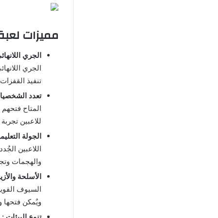
مميزات لعبة الجري اللانها
الجري اللانهائي
الجري اللانها
تنفيذ القفزات
تعدد الشخصيا
المتاح فتحهم 
للاعبين تجربة
الجولة التعليمي
اللاعبين الجٌد
والهجمات وتج
الأسلحة والأزيا
السيوف القوية 
ويٌمكن فتحها 
تنوع البيئات :
ع