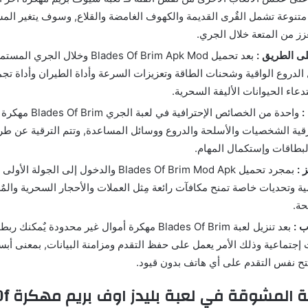
متنوعة تشمل القٌرى القديمة والكهوف الغامضة والقلاع, وسوف يتغير المشه
زز من المتعة خلال الجري.
ى الطريق :
بعد تحميل Blades Of Brim Apk Mod وخلا
 الدروع الواقية وشحنات الطاقة وتعزيزات السرعة وأداة الطيران وأداة تجميع
تدعاء الحيوانات الأليفة السحرية.
:
واحدة من الخصائص الإحتر
قية الشخصيات والأسلحة والدروع ووسائل المساعدة, وتتم الترقية عن طري
بطاقات وإستكمال المهام.
 :
بمجرد تحميل Blades Of Brim Mod Apk والدخول إلى 
ة وتحديات خاصة تمنح مكافآت رائعة مِثل العملات والأحجار السحرية والمٌع
حة.
 :
بعد تنزيل لعبة Blades Of Brim مهكرة أموال غير محدودة 
إجتماعية وذلك الأمر يعمل على حفظ التقدم ومزامنة البيانات, بمعنى أبس
ح نفس التقدم على أي هاتف بدون قيود.
الجري وال