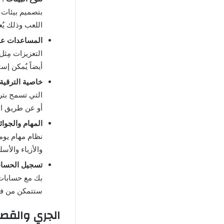
بتصميم بيئات 
اللعب وذلك يٌع
المساعدات عل
التعزيزات مِثل
أيضاً يٌمكن إس
خاصية الترقية 
التي تسمح بتر
أو عن طريق ال
المهام والجوائز
نظام مهام يومي
والأزياء والأسل
تسجيل الحساب
بك مع حسابات 
ستتمكن من فت