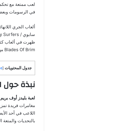
لعب ممتعة مع تحكم 
في الرسومات وبعض ا
ألعاب الجري اللانها
ظهرت في ألعاب كثير
Blades Of Brim مهكرة وهي لعبة ليست بنفس شهرة الألعاب الأخرى ولكنها رائعة وممتعة بشكل كبير.
جدول المحتويات
de
[
نبذة حول لعبة Blades Of Brim مهكرة براب
لعبة بليدز أوف بريم Blades Of Brim مهكرة
مغامرات فريدة تمزج
اللاعب في أحد الأبط
بالتحديات والمتعة ال