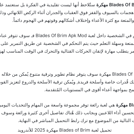
ستٌلاحظ أنها ليست تقليدية في الفكرة بل ستعتمد عل
ذ هجمات بالسيوف والقفز فوق العقبات والجدران أثناء الركض اللانهائي وذلك
والمتعة مع كثرة الأعداء وإختلاف أشكالهم وقوتهم في الهجوم دائماً.
وبالنسبة إلى التحكم في الشخصية داخل لعبة im Apk Mod
متعة وسهلة التعلم حيث يتم التحكم في الشخصية عن طريق التمرير على ا
مر يتطلب مهارة لإتقان الحركات القتالية والتحرك في الوقت المناسب لهزيم
بعد تنزيل لعبة Blades Of Brim مهكرة سوف يتوفر نظام تطوير وترقية متنوع يٌمكن من
لك قٌدرات خاصة وأسلحة فريدة, ويٌمكن ترقية الأسلحة والدروع لتعزيز القوة
ح بمواجهة أعداء أقوى في المستويات المٌتقدمة.
هي لعبة رائعة توفر مجموعة واسعة من المهام والتحديات اليومية
حسين أداء اللاعبين وبجانب ذلك هٌناك تفاصيل أخرى كثيرة ورائعة وسوف
التالية من الموضوع مع ترك رابط التحميل المباشر في النهاية.