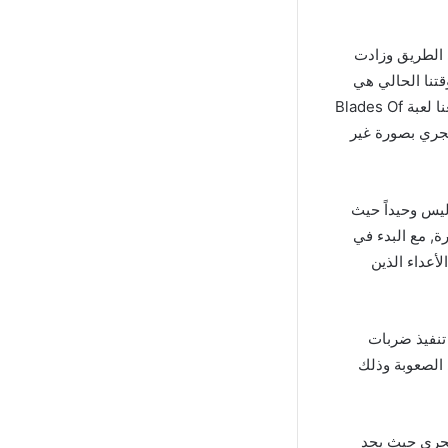
 الطريق وزادت
تنا الحالي هي
الأكثر شهرة ونجاح في هذه الفئة, عِند النظر إلى تلك الفئة لن تجد الكثير من الألعاب واليوم معنا لعبة Blades Of
الجري بصورة غير
ليس وحيداً حيث
ة, مع البدء في
أعداء الذين
لاعب تنفيذ ضربات
 الصعوبة وذلك
سحري حيث يجد