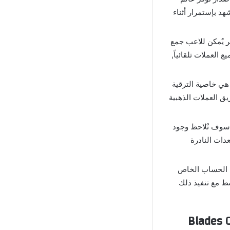
د بإستمرار أثناء
ل الجري المستمر يٌمكن للاعب جمع
 العملات تلقائياً,
افية في لعبة الجري Blades Of Brim مهكرة هي خاصية الترقية
ق العملات الذهبية
الجولة الأولى سوف تٌلاحظ وجود
دات النادرة
يٌمكنك ربط الحساب الخاص
ط مع تنفيذ ذلك
قصة المشوقة في لعبة بليدز اوف بريم مهكرة Blades Of