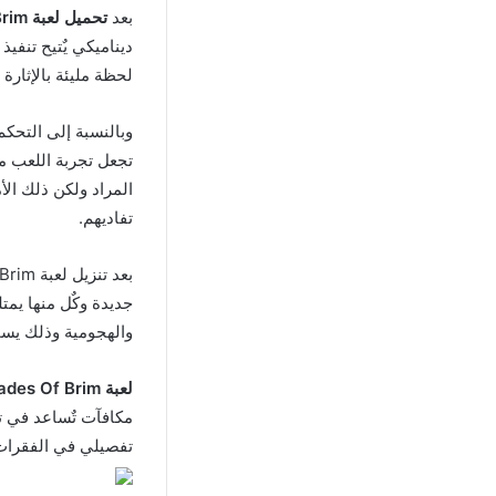
بعد
تحميل لعبة Blades Of Brim مهكرة
ديناميكي يٌتيح تنفي
لحظة مليئة بالإثارة 
تجعل تجربة اللعب م
المراد ولكن ذلك الأ
تفاديهم.
جديدة وكٌل منها يمت
والهجومية وذلك يسم
لعبة Blades Of Brim مهكرة
مكافآت تٌساعد في ت
تفصيلي في الفقرات 