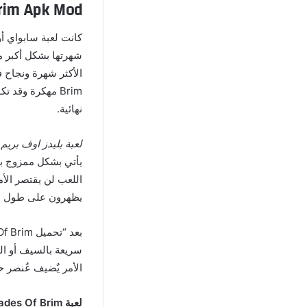
rim Apk Mod
كانت لعبة سابواي أ
شهرتها بشكل أكبر 
Brim مهكرة وقد
نهائية.
لعبة بليدز اوف بريم Blades Of Brim مهكرة
يأتي بشكل ممزوج بال
اللعب لن يقتصر الأ
يظهرون على طول ال
سريعة بالسيف أو ال
الأمر يٌضيف عٌنصر ح
لعبة Blades Of Brim مهكرة