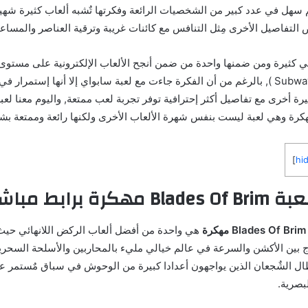
سهل في عدد كبير من الشخصيات الرائعة وفكرتها تٌشبه ألعاب كثيرة شهي
لتفاصيل الأخرى مِثل التنافس مع كائنات غريبة وترقية العناصر والمساع
ئي كثيرة ومن ضمنها واحدة من ضمن أنجح الألعاب الإلكترونية على مستوى 
سابوي / Subway Surfers ), بالرغم من أن الفكرة جاءت مع لعبة سابواي إلا أنها إستمرا
ة أخرى مع تفاصيل أكثر إحترافية توفر تجربة لعب ممتعة, واليوم معنا لع
]
hi
ط مباشر للاندرويد
هي واحدة من أفضل ألعاب الركض اللانهائي حيث
 بين الأكشن والسرعة في عالم خيالي مليء بالمحاربين والأسلحة السحرية
ال الشٌجعان الذين يواجهون أعدادا كبيرة من الوحوش في سباق مٌستمر عبر
بصرية.