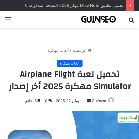
تحميل تطبيق DrawNote مهكر 2026 النسخة المدفوعة للأندرويد مجاناً
بحث
الق
عن
الرئيسية
/
ألعاب مهكرة
ألعاب مهكرة
تحميل لعبة Airplane Flight
Simulator مهكرة 2025 أخر إصدار
أرسل
Guinseo
يوليو 12, 2025
0
8 دقائق
بريدا
إلكترونيا