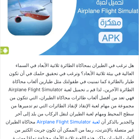
هل ترغب في الطيران بمحاكاة الطائرة ثلاثية الأبعاد في السماء
العالية في بيئة ثلاثية الأبعاد؟ وترغب في تحقيق حلمك في أن تكون
طيار بالطائرة كما تمنيت في طفولتك مثل طيارين ألعاب محاكاة
الطائرة الآخرين، لذا قم بـ تحميل لعبة Airplane Flight Simulator
فهي تعد من أفضل ألعاب طائرات محاكاة الطيران، التي تتكون من
مجموعة من مهام لعبة الإنقاذ لإنقاذ الطائرات التي تم تدميرها من
سطح المحيط ومهام لعبة الطيران لنقل الركاب من بلد إلى آخر
والجدير بالذكر أن
لعبة Airplane Flight Simulator
محاكاة الطيران
غير متصلة بالإنترنت، ربما من الممكن أن تكون جربت الكثير من
ألعاب الطيران ولكن هذه اللعبة ثلاثية الأبعاد مختلفة تمامًا ومثيرة