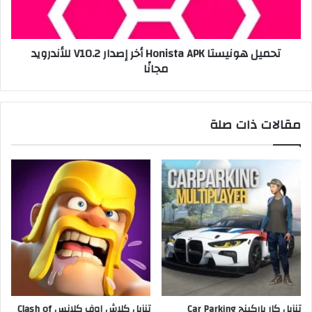
تحميل هونيستا Honista APK أخر إصدار V10.2 للأندرويد
مجانًا
مقالات ذات صلة
تنزيل كار باركينج Car Parking
تنزيل كلاش اوف كلانس Clash of