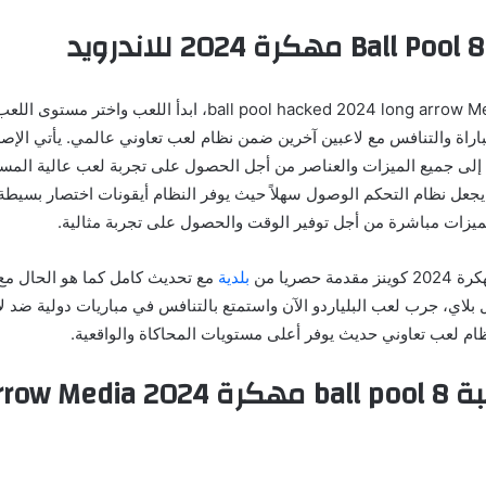
مع لعبة 8 ball pool hacked 2024 long arrow Media Fire، ابدأ ا
اراة والتنافس مع لاعبين آخرين ضمن نظام لعب تعاوني عالمي. يأتي الإصدا
لى جميع الميزات والعناصر من أجل الحصول على تجربة لعب عالية المس
 يجعل نظام التحكم الوصول سهلاً حيث يوفر النظام أيقونات اختصار بسيط
يزات مباشرة من أجل توفير الوقت والحصول على تجربة مثالية.
بلدية
مع تحديث كامل كما هو الحال مع
بلاي، جرب لعب البلياردو الآن واستمتع بالتنافس في مباريات دولية ضد ل
ظام لعب تعاوني حديث يوفر أعلى مستويات المحاكاة والواقعية.
مميزات لعبة 8 ball pool مهكرة 24