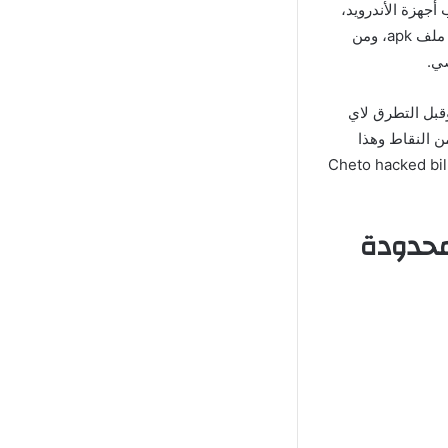
ة تدعم أغلب أجهزة الأندرويد،
ومن الصراحة أن طريقة التشغيل هي أسهل مادة يمكن تناولها، حيث أن الأمر برمته يعتمد على ملف apk، ومن
ي.
م ان ملف apk هو اساس العملية وقبل التطرق لاي
 النقاط وهذا
احة لدي وللتعرف على كافة التفاصيل حول ما يخص لعبة Cheto hacked billiards
202 أموال غير محدودة