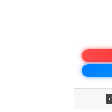
يد
طباعة