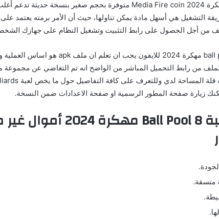
لعبة 8 ball pool مهكرة 2024 Media Fire coin متوفرة بحجم صغير بنسخة حديث
لف من أجل الحصول على رابط التثبيت وتشغيل النظام على جهازك الشخص
لتشغيل لعبة 8 ball pool مهكرة 2024 للايفون يجب ان تعل
لف من رابط التحميل المباشر من الواضح انه تم التغاضي عن مجموعة من
تصرف متعمد بسبب قلة المس
كنك زيارة صفحة المطور الرسمية او صفحة الاعدادات ضمن النسخة.
مميزات لعبة 8 Ball Pool مهكرة 4
جودة.
 متسقة.
يطة.
ها.