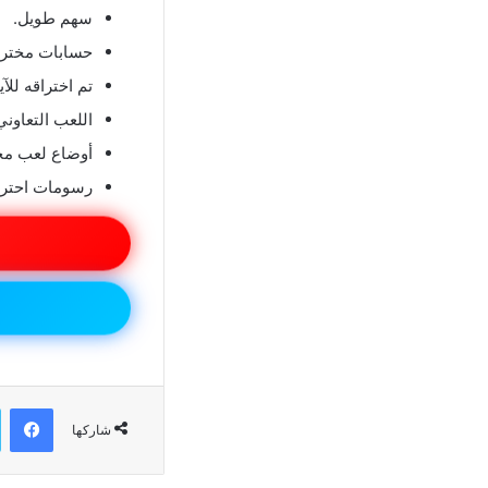
سهم طويل.
حسابات مخترق
تم اختراقه للآي
اللعب التعاوني
أوضاع لعب مخ
رسومات احتراف
في
شاركها