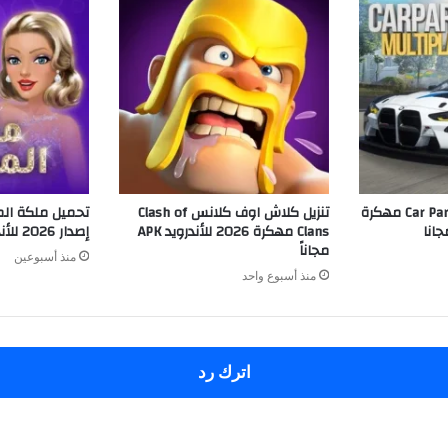
تنزيل كار باركينج Car Parking مهكرة
تنزيل كلاش اوف كلانس Clash of
تحميل ملكة ال
Clans مهكرة 2026 للأندرويد APK
إصدار 2026 للأندرويد APK مجاناً
مجاناً
منذ أسبوعين
منذ أسبوع واحد
اترك رد