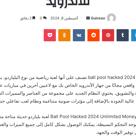
للاندرويد
أرسل
Guinseo
أغسطس 8, 2024
0
2 دقائق
بريدا
لينكدإن
بينتيريست
بوكيت
Odnoklassniki
إلكترونيا
لعبة 8 ball pool hacked 2024 long arrow تصنف على أنها لعبة رياضية من نوع ال
واقعي مجانًا من جهاز الأندرويد الخاص بك مع لاعبين آخرين في مباريات ع
ثارة والتشويق، يحتوي النظام الجديد على مجموعة من العناصر والمميزات ا
الية الجودة بالإضافة إلى مؤثرات صوتية متناغمة ونظام لعب تفاعلي حد
8 Ball Pool Hacked 2024 Unlimited Money Latest Version لعبة بلياردو
وحة التحكم البسيطة، يمكنك الوصول بشكل كامل إلى جميع الميزات والعنا
 توفير الوقت والجهد.