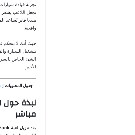
تجربة قيادة سيارات 
ميديا فاير تُساعد ا
واقعية.
حيث أنك لا تتحكم ف
بتشغيل السيارة والق
الشئ الخاص بالسرعات
الأخير
.
جدول المحتويات
de
[
مباشر
بعد
تنزيل لعبة 3D Driving Class Hack مهكرة