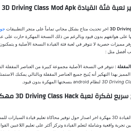
إضافا
اخر تحديث متاح بشكل مجاني تماماً على متجر التطبيقات
جوج
 على هواتفهم بدون قيود وبالرغم من ذلك النسخة المهكرة حازت على عد
توفر مميزات حصرية لا تتوفر في لعبة فئة القيادة النسخة الأصلية و يتمكنو
عب أفضل مثل :
المقفلة :
تتوفر في النسخة الأصلية مجموعة كبيرة من العناصر المقفلة الت
 المميز بهذا التهكير أنه يُتيح جميع العناصر المقفلة وبالتالي يمكنك الاستم
لنظام android بنسختها المهكرة بدون قيود.
شرح وتوضيح سريع لفكرة لع
تدور فكرة لعبة فئة القيادة 3D مهكرة اخر اصدار حول توفير محاكاة تعليم قيادة السيارا
ين تجربة واقعية وشاملة لتعلم القيادة وتركز أكثر على تعليم اللاعبين القو