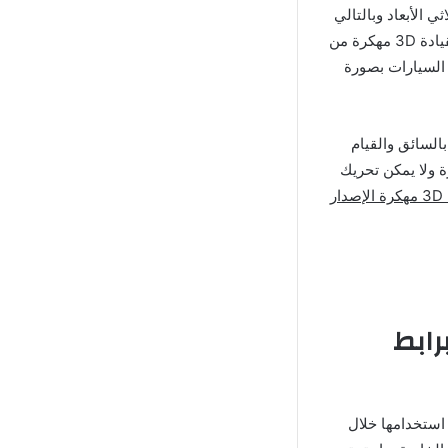
 الأبعاد وبالتالي
تجعل اللاعب يشعر بأنه يقود سيارة حقيقية وليس مجرد يستمتع بلعبة على الهاتف, لعبة فئة القيادة 3D مهكرة من
 السيارات بصورة
السائق والقيام
ة ولا يمكن تحريك
تحميل لعبة محاكاة 3D Driving Class مهكرة الإصدار
صدار برابط
ستخدامها خلال