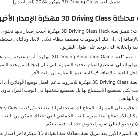
رة الإصدار الأخير للاندرويد
ت :
تتميز لعبة 3D Driving Class Hack مهكرة أحدث إصدار ب
بالإضافة إلى أن تلك الرسومات مصممة بنظام ثلاثي الأبعاد وبالتالي تست
عية والخلابة التي توجد على طول الطريق.
:
تضم “لعبة 3D Driving Simulation Game مهكرة” أنواع
تها وبالتالي تستطيع القيام بتحديد السيارة التي تنال إعجابك من هذه الس
داخل اللعبة, بالإضافة لإمكانية تغيير السيارة من وقت لآخر.
لعبة 3D Driving Class مهكرة للاندرويد تدعم العمل بوضع الأوفلاين أ
رنت لكي تستطيع الاستمتاع بها بل تستطيع تشغيلها في الوقت المراد بدون ال
ح بالهاتف.
:
علاوة على المميزات المتاح لك استخدامها فـ بعد
كنك الاستمتاع أيضا بميزة اللعب الجماعي التي تجعلك تتمكن من اللعب
لإنترنت وبالتالي تقوموا بخوض تحديات فيما بينكم.
ة :
الميزة الأبرز بعد تنزيل لعبة محاكاة فئة القيادة 3D 