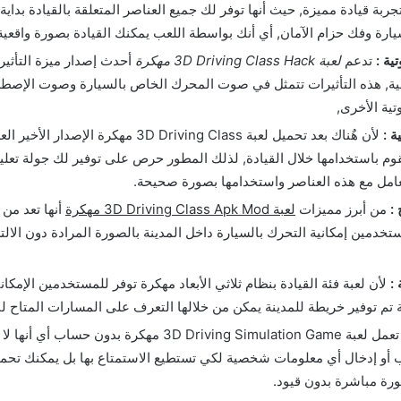
بة قيادة مميزة, حيث أنها توفر لك جميع العناصر المتعلقة بالقيادة بداي
يارة وفك حزام الآمان, أي أنك بواسطة اللعب يمكنك القيادة بصورة واقعية
ية :
تدعم
لعبة 3D Driving Class Hack مهكرة
أحدث إصدار ميزة التأثير
قعية, هذه التأثيرات تتمثل في صوت المحرك الخاص بالسيارة وصوت الإصطد
تية الأخرى,
ة :
لأن هٌناك بعد تحميل لعبة 3D Driving Class مهكرة ال
قوم باستخدامها خلال القيادة, لذلك المطور حرص على توفير لك جولة تعلي
تعامل مع هذه العناصر واستخدامها بصورة صحيحة.
:
من أبرز مميزات
لعبة 3D Driving Class Apk Mod مهكرة
أنها تعد من 
تخدمين إمكانية التحرك بالسيارة داخل المدينة بالصورة المرادة دون الال
:
لأن لعبة فئة القيادة بنظام ثلاثي الأبعاد مهكرة توفر للمستخدمين الإمكا
 تم توفير خريطة للمدينة يمكن من خلالها التعرف على المسارات المتاح لك
تعمل لعبة 3D Driving Simulation Game مهكرة بدون حسا
و إدخال أي معلومات شخصية لكي تستطيع الاستمتاع بها بل يمكنك تحميل
رة مباشرة بدون قيود.