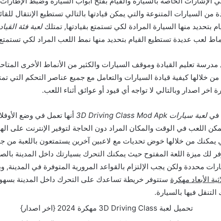
ي الإشارات الخاصة بالسيارة والقيام بفتح أبواب السيارة وضبط الإطارات 
دة من السيارات المتنوعة والتي يمكن قيادتها بالتالي تستطيع الإنتقال للقا
م بتحديد منها السيارة المرادة لكي تستمتع بقيادتها, تمتلك
اط لعب عديدة تستطيع القيام بتحديد منها نمط اللعب المراد لكي تستمتع 
 مدرسة تعليم القيادة وموقف السيارات والكثير من الأنماط الأخرى المتا
من خلالها كيفية قيادة السيارات والتعامل مع جميع عناصر التحكم التي تمتل
ة في
لعبة سيارات 3D Driving Class Mod Apk
أنها تعمل في وضع الأوفلاي
يمكن اللعب في الوقت والمكان المراد دون الحاجة لتوفير الإنترنت على اله
 يمكنك من خلالها خوض تحديات مع لاعبين آخرين يستمتعون باللعبة من جميع
توفر لك ميزة اللعة المفتوح حيث يمكنك التحرك بسيارتك داخل المدينة بالص
ارات محددة ولكن يجب الإلتزام بالقواعد المرورية المتوفرة في المدينة, و
ية الأبعاد مهكرة
ستتوفر خريطة تساعدك على التحرك داخل المدينة بسهول
التنقل فيها بالسيارة.