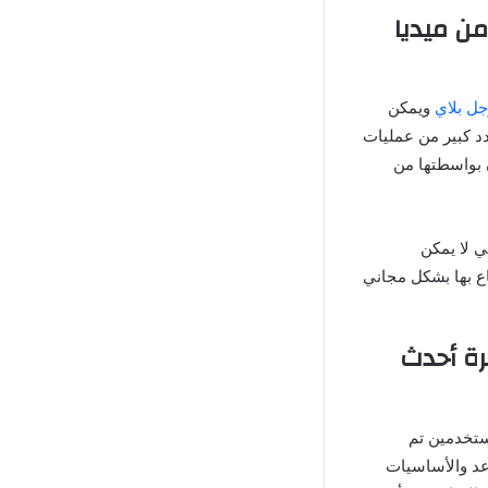
ت تهكير لعبة فئة القيادة 3D Driving Class Mod Apk من ميديا
ل بلاي
ويمكن
د كبير من عمليات
ن بواسطتها من
ي لا يمكن
تاع بها بشكل مجاني
بة 3D Driving Class Hack مهكرة أحدث
ت للمستخدمين تم
اعد والأساسيات