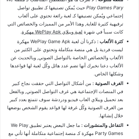
Play Games Pary
حيث يٌمكن تصنيفها كـ تطبيق تواصل
إجتماعي ويٌمكن تصنيفها كـ لعبة رائعة تحتوي على ألعاب
ترفيهية كثيرة للغاية, وهذا الأمر من المميزات والخصائص التي
كانت سبباً في شهرة
لعبة ويبلاي WePlay Apk مهكرة
.
كثرة الألعاب :
ذكرنا أن لعبة WePlay Game Apk مهكرة
ليست فردية بل هي منصة متكاملة وتحتوي على الكثير من
الألعاب والخصائص الخاصة بالتواصل الصوتي, وبالحديث عن
الألعاب دعنا نخبرك أنها تضم عدد هائل وكٌل لعبة لها قواعدها
وشكلها الخاص.
الغرف الصوتية :
من أشكال التواصل التي حققت نجاح كبير
في المنصات الإجتماعية هي غرف التواصل الصوتي, وبالفعل
بعد تحميل ويبلاي العاب فيديو ودردشة سوف تتمتع بعدد كبير
من الغرف الصوتية وكٌل غرفة لها قواعد يقوم الشخص بوضعها
خلال إنشائها.
التفاعل والمنشورات :
ما جعل البعض يعتبر تطبيق We Play
Party Games مهكرة كـ منصة إجتماعية متكاملة أنها تأتي مع