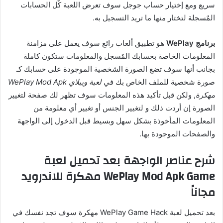
سريع ومع إختيار حساب جوجل سوف تعرض اللعبة كٌل الحسابات
المٌسجلة لتختار منها ما تريد التسجيل به.
برنامج WePlay
هو تطبيق ألعاب رائع سوف يعمل على مزامنة
المعلومات الخاصة بحسابك المٌسجل والمعلومات ستكون كاملة
بجانب أنها سوف تضع الصورة الشخصية الموجودة على حسابك كـ
صورة شخصية للملف الخاص بك في
لعبة ويبلاي WePlay Mod Apk
مهكرة
, ولكن قبل تأكيد هذه المعلومات سوف تظهر لك صفحة لتغيير
الصورة إن أردت ذلك و لتغيير الجنس أو تغيير أي معلومة من
المعلومات المأخوذة بشكل سهل وبسيط قبل الدخول إلى الواجهة
والصفحات الموجودة بها.
شرح عناصر الواجهة بعد تحميل لعبة
WePlay Mod Apk Game مهكرة للاندرويد
مجاناً
بعد تحميل لعبة WePlay Game Hack مهكرة سوف تجد نفسك في