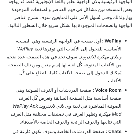
الواجهة الرئيسية ولأن الواجهة تظهر باللغة الإنجليزية فقط قد يواجه
بعض المستخدمين مشاكل في فهم العناصر والصفحات الموجودة
بها, ولذلك وحتي نٌسهل الأمر على المتابعين سوف نشرح عناصر
الواجهة والصفحات الموجودة بها بشكل سريع خلال السطور التالية.
WePlay :
أول صفحة في الواجهة الرئيسية وهي الصفحة
الأساسية للدخول إلى الألعاب التي توفرها
لعبة WePlay
ويبلاي مهكرة للاندرويد
, سوف تجد في هذه الصفحة عدد ضخم
من الألعاب المتنوعة كٌل لعبة لها إسم معين ومن تلك الصفحة
يٌمكنك الدخول إلى صفحة الألعاب كاملة لتطلع على كٌل
الألعاب.
Voice Room :
صفحة الدردشات أو الغرف الصوتية وهي
صفحة أساسية مثل الصفحة السابقة وتعرض كٌل الغرف
الصوتية المباشرة في
لعبة وي بلاي للاندرويد WePlay Apk
Mod مهكرة
وتظهر الغرف في تصنيفات مختلفة مثل الغرف
التي تتابعها والغرف الرائجة والغرف الخاصة بالأصدقاء.
Chats :
صفحة الدردشات الخاصة وسوف تكون فارغة في