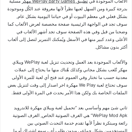
الألعاب الموجودة في
تطبيق WePlay party Games مهكر
مسلية
بدرجة كبيرة ومن السهل لعبها نظراً لأنها معروفة عند الكٌل وموجودة
بشكل فعلي في معظم البيوت أو في حياتنا اليومية بشكل عام,
سوف تجد في الواجهة الرئيسية صفحة مخصصة لعرض الألعاب كما
وضحنا من قبل وفي هذه الصفحة سوف تجد أشهر الألعاب في
الأعلى وعدد كبير منها في الأسفل ويٌمكنك التمرير لتصل إلى ألعاب
أكثر بدون مشاكل.
والألعاب الموجودة بعد العمل وتحديث تنزيل لعبة WePlay ويبلاي
مهكر تٌلعب بشكل مجاني وكذلك هٌناك منها ما يحتاج إلى عملات
معدنية حسب ما تختار وفي العموم عند فتح أي لعبة للمرة الأولى
سوف تحتاج لعبة We Play مهكرة اخر اصدار إلى وقت لتنزيل بعض
الملفات الخاصة بك ولكن هذا الأمر يحدث في المرة الأولى فقط.
ثاني شئ مهم وأساسي بعد “تحميل لعبة ويبلاي مهكرة للاندرويد
WePlay Mod Apk” هي الغرف الصوتية الخاص, الغرف الصوتية
رائعة ومبتكرة نظراً لأنها تقدم خدمة التحدث الصوتي بين
المستخدمين بشكل جماعي وبدون طلب أي رسوم إشتراك أو ما