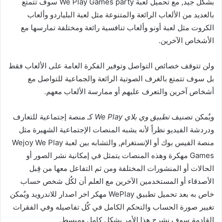
بشكل جيد, مع تحميل لعبة We Play Games party سوف تتمتع
بالعديد من الألعاب الرائعة والمتنوعة مثل لعبة البلياردو وألعاب
الكروت مثل لعبة أونو وألعاب تنافسية رائعة ومختلفة تمارسها مع
الأشخاص الآخرين.
ولن تتوقف خصائص التواصل وتوفير الفكرة العامة على الألعاب فقط
بل سوف تتمتع بالغرف الصوتية الرائعة والجماعية للتواصل مع
أشخاص آخرين والتعرف عليهم أو ممارسة الألعاب معهم.
ويٌمكن تصنيف
تطبيق وي بلاي We Play
كـ منصة إجتماعية للتعارف
ودردشة الفيديو نظراً لأنه يشبه المنصات الإجتماعية الشهيرة مثل
منصة الفيس بوك أو الإنستغرام, والتشابه بين لعبة Wejoy We Play
Games مهكرة وهذه المنصات يتمثل في إمكانية نشر الصور أو
الحالات أو المنشورات المختلفة ومن ثم التفاعل معها من قِبل
الأصدقاء أو المستخدمين الآخرين مع العلم أن لكٌل شخص حساب
خاص به بعد تحميل تطبيق WePlay مهكر اخر اصدار للاندرويد ويٌمكن
تغيير صورة الحساب والتحكم الكامل في كٌل تفاصيله وفي الفقرات
القادمة سوف نشرح هذا الأمر بشكل كامل ومبسط.