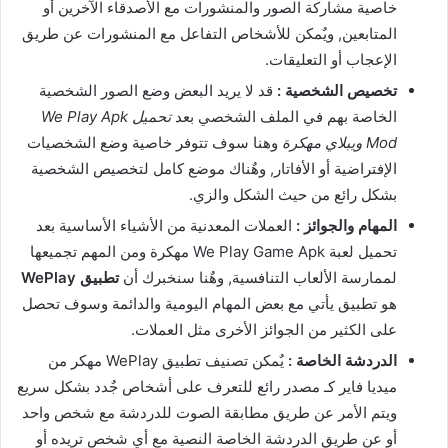
خاصية مشاركة الصور والمنشورات مع الأصدقاء الآخرين أو
المتابعين, ويٌمكن للأشخاص التفاعل مع المنشورات عن طريق
الإعجاب أو التعليقات.
تخصيص الشخصية :
قد لا يريد البعض وضع الصور الشخصية
الخاصة بهم في الملف الشخصي بعد
تحميل We Play Apk
Mod ويبلاي مهكرة
وهنا سوف تتوفر خاصية وضع الشخصيات
الإفتراضية أو الأفاتار, وهٌناك موضع كامل لتخصيص الشخصية
بشكل رائع من حيث الشكل والزي.
المهام والجوائز :
العملات المعدنية من الأشياء الأساسية بعد
تحميل لعبة We Play Game Apk مهكرة ومن المهم تجميعها
لممارسة الألعاب التنافسية, وهٌنا سنخبرك أن
تطبيق WePlay
هو تطبيق يأتي مع بعض المهام اليومية والدائمة وسوف تحصل
على الكثير من الجوائز الأخرى مثل العملات.
الدردشة الخاصة :
يٌمكن تصنيف تطبيق WePlay مهكر من
ميديا فاير كـ مصدر رائع للتعرف على أشخاص جٌدد بشكل سريع
ويتم الأمر عن طريق مطابقة الصوت للدردشة مع شخص واحد
أو عن طريق الدردشة الخاصة النصية مع أي شخص تريده أو