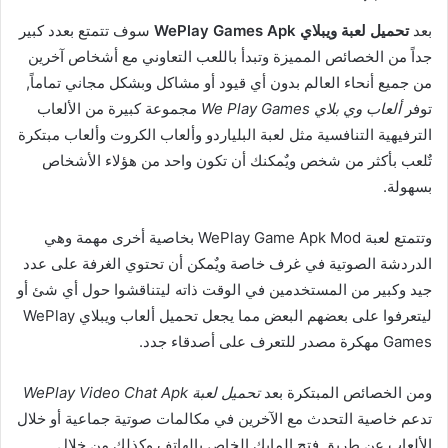
بعد
تحميل لعبة ويبلاي WePlay Games Apk
سوف تتمتع بعدد كبير
جداً من الخصائص المميزة وتبدأ باللعب التعاوني مع أشخاص آخرين
من جميع أنحاء العالم بدون أي قيود أو مشاكل وبشكل مجاني تماماً,
توفر
ألعاب وي بلاي We Play Games
مجموعة كبيرة من الألعاب
الترفيهية التنافسية مثل لعبة البلياردو وألعاب الكروت وألعاب مبتكرة
تٌلعب بأكثر من شخص ويٌمكنك أن تكون واحد من هؤلاء الأشخاص
بسهولة.
وتتمتع لعبة WePlay Game Apk Mod بخاصية أخرى مهمة وهي
الدردشة الصوتية في غرف خاصة ويٌمكن أن تحتوي الغرفة على عدد
جيد وكبير من المستخدمين في الوقت ذاته ليتناقشوا حول أي شئ أو
ليتعرفوا على بعضهم البعض مما يجعل تحميل ألعاب ويبلاي WePlay
Games مهكرة مصدر للتعرف على أصدقاء جدد.
ومن الخصائص المبتكرة بعد
تحميل لعبة WePlay Video Chat Apk
تدعم خاصية التحدث مع الآخرين في مكالمات صوتية جماعية أو خلال
الألعاب عن طريق فتح المايك الخاص بالهاتف وكذلك من خلال