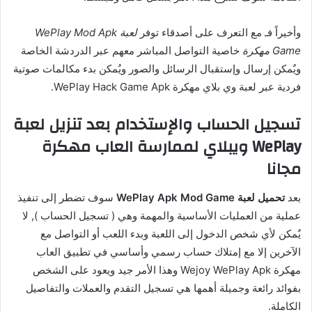
وأخيراً فـ مع التعرف على أصدقاء توفر
لعبة WePlay Mod Apk
Game مهكرة
خاصية التواصل المباشر معهم عبر الدردشة الخاصة
ويٌمكن إرسال وإستقبال الرسائل والصور ويٌمكن بدء مكالمات صوتية
فردية عبر لعبة وي بلاي مهكرة WePlay Hack Game Apk.
تسجيل الحساب والإستخدام بعد تنزيل لعبة
WePlay ويبلاي لممارسة العاب مهكرة
مجانا
بعد
تحميل لعبة WePlay Apk Mod Game
سوف تضطر إلى تنفيذ
عملية من العمليات الأساسية والمهمة وهي ( تسجيل الحساب ), لا
يٌمكن لأي شخص الدخول إلى اللعبة وبدء اللعب أو التواصل مع
الآخرين إلا مع إمتلاك حساب رسمي وأساسي في تطبيق العاب
مهكرة Wejoy WePlay Apk وهذا الأمر جيد ويعود على الشخص
بفوائد رائعة وجميلة أهمها هي تسجيل التقدم والعملات والتفاصيل
الكاملة.