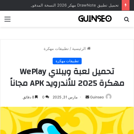
تحميل تطبيق DrawNote مهكر 2026 النسخة المدفوعة للأندرويد مجاناً
بحث
الق
عن
الرئيسية
/
تطبيقات مهكرة
تطبيقات مهكرة
تحميل لعبة ويبلاي WePlay
مهكرة 2025 للأندرويد APK مجاناً
أرسل
Guinseo
مارس 31, 2025
0
8 دقائق
بريدا
إلكترونيا