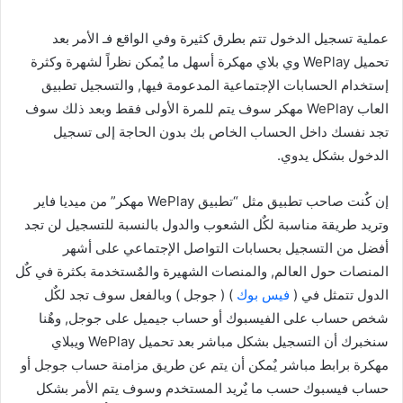
عملية تسجيل الدخول تتم بطرق كثيرة وفي الواقع فـ الأمر بعد
تحميل WePlay وي بلاي مهكرة أسهل ما يٌمكن نظراً لشهرة وكثرة
إستخدام الحسابات الإجتماعية المدعومة فيها, والتسجيل تطبيق
العاب WePlay مهكر سوف يتم للمرة الأولى فقط وبعد ذلك سوف
تجد نفسك داخل الحساب الخاص بك بدون الحاجة إلى تسجيل
الدخول بشكل يدوي.
إن كٌنت صاحب تطبيق مثل “تطبيق WePlay مهكر” من ميديا فاير
وتريد طريقة مناسبة لكٌل الشعوب والدول بالنسبة للتسجيل لن تجد
أفضل من التسجيل بحسابات التواصل الإجتماعي على أشهر
المنصات حول العالم, والمنصات الشهيرة والمٌستخدمة بكثرة في كٌل
الدول تتمثل في (
فيس بوك
) ( جوجل ) وبالفعل سوف تجد لكٌل
شخص حساب على الفيسبوك أو حساب جيميل على جوجل, وهٌنا
سنخبرك أن التسجيل بشكل مباشر بعد تحميل WePlay ويبلاي
مهكرة برابط مباشر يٌمكن أن يتم عن طريق مزامنة حساب جوجل أو
حساب فيسبوك حسب ما يٌريد المستخدم وسوف يتم الأمر بشكل