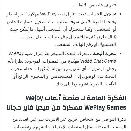
تتعرف عليه من الألعاب.
تسجيل الحساب :
بعد “تنزيل لعبة We Play مهكرة” اخر اصدار
وفتحها للمرة الأولى سوف تطلب منك تسجيل حسابك الخاص
أو الشخصي, وهٌنا سنخبرك أن التسجيل أسهل ما يٌمكن حيث
هٌناك طرق كثيرة للتسجيل مثل حساب جوجل وحساب
الفيسبوك أو رقم الهاتف الشخصي.
محرك البحث :
محرك البحث المتوفر بعد
تنزيل لعبة WePlay
Video Chat Game مهكرة
من المميزات الموجودة نظراً لأنه
يجعل الوصول لـ أي شئ يتم بسهولة, يٌمكن إستخدام محرك
البحث في الوصول إلى المستخدمين أو المحتوى الرائج أو
الألعاب الغير منتشرة وما إلى ذلك.
الفكرة العامة لـ منصة ألعاب Wejoy
WePlay Games مهكرة من ميديا فاير مجانا
فكرة التواصل مع أشخاص آخرين عبر الإنترنت تتم عبر العديد من
المنصات المختلفة مثل المنصات الإجتماعية الشهيرة وتطبيقات