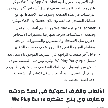
بداية الأمر بعد تحميل لعبة WePlay App Apk Mod مهكرة
ولكن مع اللعب المستمر سوف تٌراسل أشخاص آخرين وتظهر
الدردشات في هذه الصفحة وسوف يتم الإحتفاظ بها مع
حسابك المٌسجل في لعبة وي بلاي WePlay Game مهكرة.
Discover :
برنامج WePlay هو تطبيق ألعاب إجتماعي
وصفحة الإستكشاف سوف تظهر بها منشورات الأشخاص
الآخرين مثل الأصدقاء والمتصدرين والمنشورات الرائجة
ومقاطع الفيديو القصيرة الموجودة في صفحات اللاعبين.
Me :
آخر صفحات الواجهة في الشريط الموجود بالأسفل بعد
تحميل WePlay Party Apk مهكرة ومن تلك الصفحة سوف
تتمكن من الوصول إلى ملفك الشخصي مع إمكانية ربطه برقم
الهاتف أو التعديل عليه أو تغيير شكل الأفاتار أو الشخصية
الإفتراضية الخاصة بك.
الألعاب والغرف الصوتية في لعبة دردشه
وتعارف وي بلاي مهكرة We Play Game