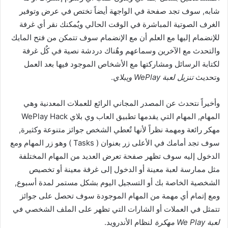
شابه, سوف تجد صفحة في الواجهة أيضاً تختص في عرض وتوفير
الغرف الصوتية المباشرة في الوقت الحالي ويٌمكنك نقر أي غرفة
للإنضمام إليها مع العلم أن مع الإنضمام سوف تتمكن من فتح المايك
والتحدث مع الآخرين وسماعهم وهٌناك دردشة نصية في كٌل غرفة
لكتابة الرسائل ومشاركتها مع الأشخاص الموجود فيها بعد العمل
وتحديث
تنزيل لعبة WePlay ويبلاي
.
وأخيراً نتحدث عن المصدر المجاني الرائع للعملات المعدنية وهي
المهام, المهام التي يقدمها تطبيق العاب وي بلاي WePlay Hack
مهكر رائعة ومهمة نظراً لأنها تٌعطي الشخص جوائز متنوعة وكثيرة,
سوف تجد أمامك في الأعلى زر بعنوان ( Tasks ) وهو زر المهام ومع
الدخول إليه سوف تظهر صفحة تعرض العديد من المهام المختلفة
مثل ممارسة لعبة معينة أو الدخول إلى غرفة معينة أو تخصيص
الشخصية الخاصة بك أو التسجيل اليوم بشكل مستمر لمدة أسبوع,
ومع إتمام أي مهمة من المهام الموجودة سوف تحصل على جوائز
تتمثل في العملات أو الشارات التي تظهر على الملف الشخصي في
لعبة We Play مهكرة
لنظام الأندرويد.