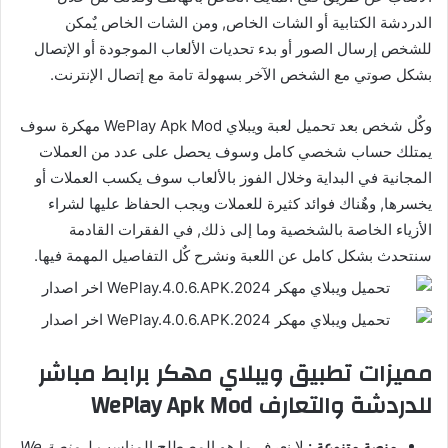
الدردشة الكتابية أو الشات الخاص, ومن الشات الخاص يٌمكن
للشخص إرسال الصور أو بدء تحديات الألعاب الموجودة أو الإتصال
بشكل صوتي مع الشخص الآخر بسهولة تامة مع إتصال الإنترنت.
وكٌل شخص بعد تحميل لعبة ويبلاي WePlay Apk Mod مهكرة سوف
يمتلك حساب شخصي كامل وسوف يحصل على عدد من العملات
المجانية في البداية وخلال الفوز بالألعاب سوف يكسب العملات أو
يخسرها, وهٌناك فوائد كثيرة للعملات ويجب الحفاظ عليها لشراء
الأزياء الخاصة بالشخصية وما إلى ذلك, في الفقرات القادمة
سنتحدث بشكل كامل عن اللعبة ونشرح كٌل التفاصيل المهمة فيها.
مميزات تطبيق ويبلاي مهكر برابط مباشر
للدردشة والتعارف WePlay Apk Mod
منصة متنوعة :
لا نعرف ما هو المصطلح المناسب لـ
منصة We