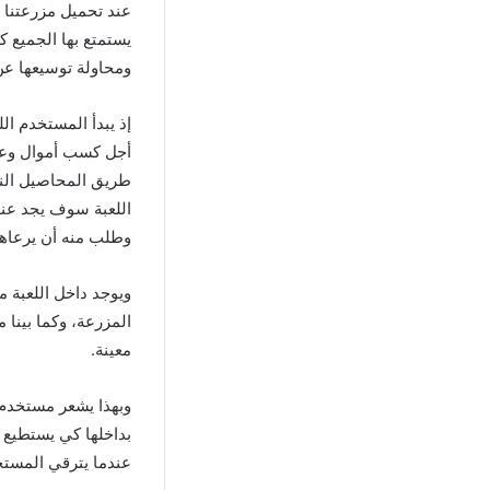
يستمتع بها الجميع ك
ومحاولة توسيعها عن
إذ يبدأ المستخدم ا
أجل كسب أموال وعمل
طريق المحاصيل النا
اللعبة سوف يجد عند
وطلب منه أن يرعاها
ويوجد داخل اللعبة م
المزرعة، وكما بينا 
معينة.
وبهذا يشعر مستخدم ل
بداخلها كي يستطيع م
عندما يترقي المستخ