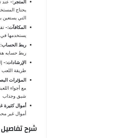
المتجر:-
عند ت
يحتاج المستخد
التي يستعين به
المكافآت:-
تق
يستخدمها في ا
ربط الحساب:
ربط حسابه هذا
الإرشادات:-
إل
طريقة اللعب أ
المؤثرات البص
مع أجواء اللع
شيق وجذاب
أموال كثيرة غ
أموال غير محد
شرح تفاصيل 