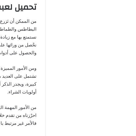
تحميل لعبة
من الممكن أن نَزرع 
البطاطس والطماطم 
نستمتع بها مع زيادة
نحْصل من ورائها عل
والحصول على أدوات 
ومن الأمور المميزة 
تشتمل على العديد من
كبيرة، ويجدر الذكر 
أولويات الشراء.
من الأمور المهمة ا
احرْزناه من تقدم خل
فالأمر غير مرتبط بال