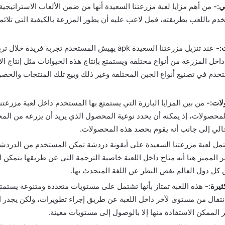
ي:-
من أهم مزايا لعبة مزرعتنا السعيدة أنها من ضمن الألعاب الاستراتيجي
دم باللعب بطريقته، فمل لاعب عليه أن يطور المزرعة بالكيفية التي تلائ
ت:-
عند تنزيل مزرعتنا السعيدة apk يهيش المستخدم تجربة فريدة 
اخل المزرعة من أنواع مختلفة ويستمتع بإنتاج هذه الحيوانات مثل إنتاج الأ
خدم في تصنيع أنواع الجبن المختلفة وغير ذلك وبيع تلك المنتجات والحصو
لات:-
من بين المزايا البارزة التي يستمتع بها المستخدم داخل لعبة مزرعت
لمحصولات، إذ يمكنه أن يحدد نوعية المحصول الذي يريد أن يزرعه من الم
لي إلى جانب أنه يقوم بحصد هذه المحصولات.
مل لعبة مزرعتنا السعيدة على أيقونة دردشة تمكن المستخدم من الدردشة
ر المميز هنا أنه متاح داخل اللعبة خاصية الترجمة التي عن طريقها يتمكن
ن كل دول العالم بغض النظر عن اللغة المتحدث بها.
ثيرة
:- هذه اللعبة تمتاز بأنها تشتمل على مستويات متعددة ومتنوعة يستمتع ب
نتقال من مستوى لآخر داخل اللعبة عن طريق إجراء تطويرات، ولكن يجدر ا
الممكن الاستفادة منها إلا بالوصول إلى مستويات معينة.