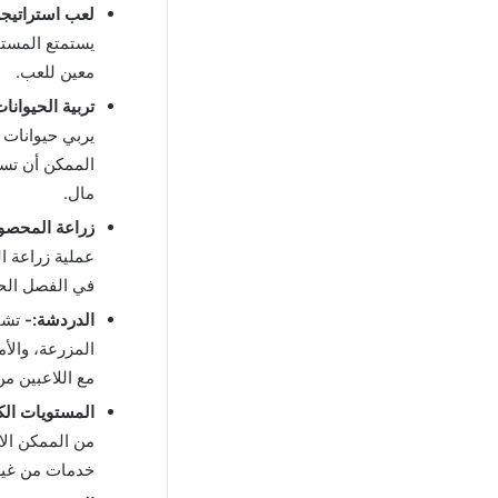
لعب استراتيج
يستمتع المستخ
معين للعب.
تربية الحيوانا
يربي حيوانات د
الممكن أن تست
مال.
زراعة المحصو
عملية زراعة ا
في الفصل الحا
الدردشة:-
تشت
المزرعة، والأم
مع اللاعبين م
المستويات الك
من الممكن الا
خدمات من غير 