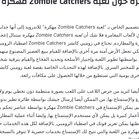
نبذة مختصرة حول لعبة chers
بالرغم من بساطة التصميم الخاص بـ “لعبة Zombie Catchers مهكرة” للاندر
لألعاب المغامرة فلا شك أن
لعبة Zombie Catchers مهكرة
ستنال إعجابك
أفضل ألعاب المغامرة والمطارده, تحتاج في زومبي
كي تجعل الأرض آمنة مرة أخرى بالإضافة للقيام ببيع العصير المصنوع منهم 
بواسطتها تطوير اللعبة وإختيار الأسلحة وتحديد الفخاخ والقيام بترقية ش
م للمختبر السري, بالإضافة لهذه التحديات الخاصة بقصة لعبة زومبي كاتش
أخرى يومية التي تستطيع من خلالها الحصول على مكافآت رائعة.
أيضا لتزيد من حرص اللاعب على اللعب بصورة منتظمة دون تخطي يوم ولا
ة
والإستمتاع بها, من الممكن أيضا إرسال جيشك بواسطة طائرة تطير بدون 
للزومبي للإمساك بهم, يمكن الإستمتاع في Zombie Catchers مهكرة ب
مار كبيرة بل يمكن لأي مستخدم الإستمتاع بها, وايضا أثناء عملية المطا
طتها يمكن تعزيز قوتك في اصطياد الزومبي, بالإضافة لكل هذه الخدمات ح
هكرة من اللعبة والتي تتيح لك الإستمتاع بخدمات حصرية لا تتوفر بالنسخة