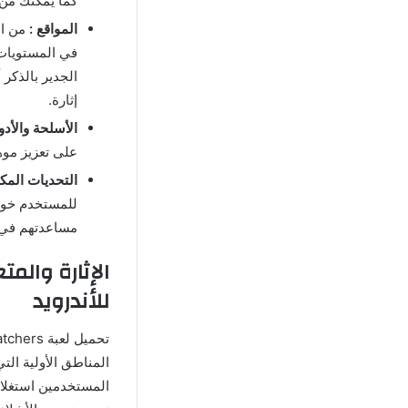
كما يمكنك من 
المواقع :
من ال
في المستويات 
الجدير بالذكر
إثارة.
الأسلحة والأدو
على تعزيز موه
التحديات المكا
للمستخدم خوضه
مساعدتهم في 
الإثارة والم
للأندرويد
المناطق الأولية ال
المستخدمين استغلال