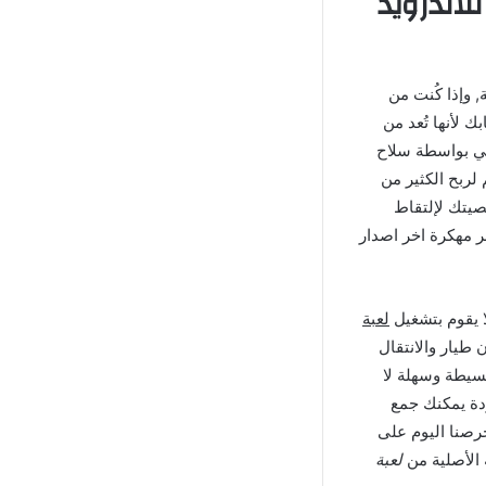
Zombie Cat مهكرة للاندرويد
ويد إلى أنها جذابة, وإذا كُنت من
 لأنها تُعد من
 كاتشر Zombie Catchers اصطياد الزومبي بواسطة سلاح
لربح الكثير من
خصيتك لإلتقاط
ر مهكرة اخر اصدار
 يقوم بتشغيل
لعبة
طيار والانتقال
واسطة عناصر تحكم بسيطة وسهلة لا
ردة يمكنك جمع
رصنا اليوم على
 الأصلية من
لعبة