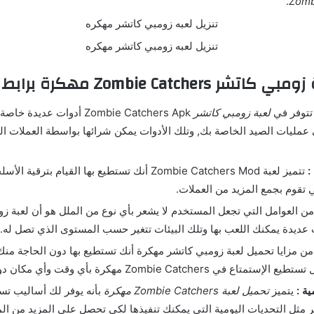
.
Zomb
Zombie Catche مهكرة برابط مباشر
توفر في
لعبة زومبي كاتشر
Zombie Catchers Apk أدوات عدي
عمليات الصيد الخاصة بك, وتلك الأدوات يمكن شرائها بواسطة العملات الم
:
تتميز لعبة Zombie Catchers Mod أنك تستطيع بها القيام ب
تقوم بجمع المزيد من العملات.
ن العوامل التي تجعل المستخدم لا يشعر بأي نوع من الملل هو أن لعبة ز
ات عديدة يمكنك اللعب بها وتلك البيئات تتغير حسب المستوى الذي تصل له.
ن مزايا تحميل لعبة زومبي كاتشر مهكرة أنك تستطيع بها دون الحاجة منك 
Zombie Catchers مهكرة بأي وقت وأي مكان دون مواجهة أي قيود.
ية :
يتميز
تحميل لعبة Zombie Catchers مهكرة
بأنه يوفر لك أساليب تس
ر مثل التحديات اليومية التي يمكنك تنفيذها لكي تحصل على المزيد من ال