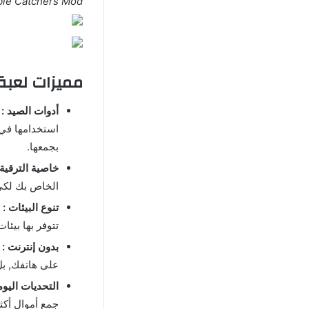
ie Catchers Mod
مميزات لعبة زومبي كاتشر rs
أدوات الصيد :
ت
استخدامها في 
بجمعها.
خاصية الترقية 
الخاص بك لكي 
تنوع البيئات :
م
تتوفر بها بيئ
بدون إنترنت :
م
على هاتفك, بل تستطيع الإستمتاع في 
التحديات اليوم
جمع أموال أكث