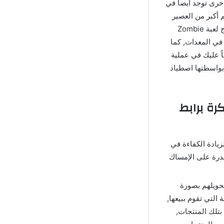
أخرى توجد أيضا في
 أكبر من العصير
وبيعه للجائعين على متجرك والحصول على عدد أكبر من العملات والأموال, بإختصار شديد تحتاج لعبة Zombie
ر في المعدات, كما
ً عليك في عملية
بواسطتها اصطياد
ة في لعبة Zombie Catchers Apk مهكرة برابط
زيادة الكفاءة في
قدرة على الإمساك
تحويلهم بصورة
التي تقوم ببيعها,
بتلك المنتجات,