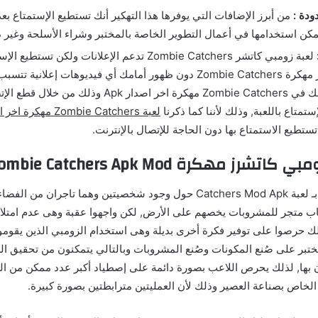
ودة :
من أبرز الإضافات التي يوفرها هذا التهكير أنك تستطيع الإستمتاع بع
يمكن استخدامها في أعمال التطوير الخاصة بالمختبر وشراء الأسلحة وغير 
لعبة زومبي كاتشر Zombie Catchers تدعم الإعلانات ولكن تس
زومبي كاتشرز مهكرة Zombie Catchers دون ظهور أمامك أي فيديوهات إعلا
تقطع استمتاعك في Zombie Catchers مهكرة اخر اصدار Apk
إستمتاع باللعبة, وذلك لأننا كما ذكرنا
لعبة Zombie Catchers مهكرة اخر اصدار
 تستطيع الاستمتاع بها دون الحاجة للإتصال بالإنترنت.
هكرة Zombie Catchers Apk Mod اخر اصدار
تدور القصة الخاصة بـ لعبة Catchers Mod Apk حول وجود شخصيتين وهما تاجر
ب متجر للمشروبات يخصهم على الأرض, لكن واجهوا عقبة وهى عدم امتلا
لك حرصوا على توفير فكرة أخرى بديلة وهى استخدام الزومبي الذين يقوم
تبر على صُنع المكونات وصُنع المشروبات وبالتالي يتمكنون من تحقيق ال
ن بها, لذلك يحرص اللاعب بصورة دائمة على إصطياد أكبر عدد ممكن من ال
الخاص بصناعة العصير وذلك لأن العمليتين مترابطتين بصورة كبيرة.