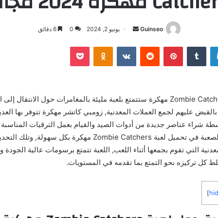
Catch مهكرة 2024 مجاناً
أرسل
Guinseo
يونيو 2, 2024
0
6 دقائق
بريدا
لينكدإن
بينتيريست
بوكيت
Odnoklassniki
إلكترونيا
عند تحميل لعبة Zombie Catchers مهكرة ستتمتع بلعبة مليئة بالمغامرات حول الانتقال 
القبض عليهم لجمع العملات المعدنية, زومبي كاتشر مهكرة تتوفر بها العدي
سطة شراء عناصر جديدة من أدوات الصيد والقيام بعمل الترقيات المناسبة
تخطي المستويات الصعبة في تحميل لعبة Zombie Catchers مهكرة بكل
دنية التي تقوم بجمعها أثناء اللعب, اللعبة تتمتع برسومات عالية الجودة و
 كل تركيزه نحو التمتع بما تقدمه في المستويات.
]
hi