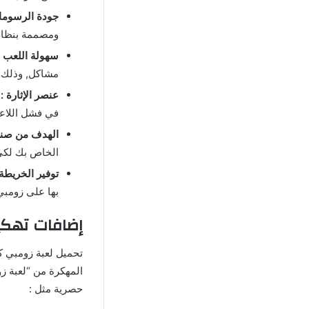
جودة الرسوما
ومصممة بنظام 
سهولة اللعب :
مشاكل, وذلك ل
عنصر الإثارة :
في فشل اللاعب
الهدف من صناع
الخاص بك لكي 
توفير الخريطة 
بها على زومبي 
إضافات تهكير لعبة زومبي 
تحميل لعبة زومبي 
المهكرة من “لعبة زو
حصرية مثل :