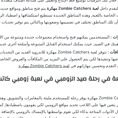
خلال تلك الترقيات توسيع خط الإنتاج والعمل على صناعة أصناف متعددة 
تقدم داخل
لعبة Zombie Catchers مهكرة
يتم فتح مناطق ومواقع جديدة
الخاصة باللعبة, وهذه المناطق الجديدة تستطيع استكشافها و اصطياد الزو
 أن تلك المناطق تختلف في تصميمها وصعوبتها وبالتالي يتم توفير تحديات 
ات :
المستخدمين يمكنهم فتح واستخدام مجموعات جديدة ومتنوعة من الأ
بتك في الصيد, حيث يمكنك استخدام القنابل المتنوعة وأسلحة أخرى عديد
فآت :
تتوفر لعبة Zombie Catchers مهكرة للاندرويد العديد من
ا وتنفيذها لكي يتم الحصول على المزيد من المكافآت والعروض الخاصة
التقدم وتحسين مهاراتهم في
لعبة Zombie Catchers مهكرة
.
تعة في رحلة صيد الزومبي في لعبة زومبي كات
تحميل لعبة Zombie Catchers مهكرة يوفر رحلة للمستخدم مليئة بالمغامرات والتشويق,
تي يتعين فيها على اللاعب تحديد مواقع الزومبي لكي يقومون باصطيادها, ك
 الأدوات المتاحة بذكاء لكي تقوم بواسطتها بالإمساك بالزومبي بالإضافة