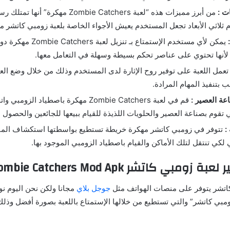
ت :
من أبرز مميزات هذه “لعبة Zombie Catchers م
ثلاثي الأبعاد تجعل المستخدم يعيش الأجواء الخاصة بلعبة زومبي كاتشر مه
يمكن لأي مستخدم الإستمتاع بـ تنزيل
أنها تحتوي على عناصر تحكم بسيطة وسهلة في التعامل معها.
تعمل اللعبة على توفير روح الإثارة لدى المستخدم وذلك من خلال وضع الع
 بتنفيذ المهام المرادة.
ة العصير :
قم في لعبة Zombie Catchers مهكرة باصطياد الز
تقوم بصناعة العصير والحلويات اللذيذة للقيام ببيعها للجائعين والحصول ع
:
تتوفر في زومبي كاتشر مهكرة خريطة تستطيع بواسطتها استكشاف المن
لكي تنتقل لتلك الأماكن والقيام باصطياد الزومبي الموجود بها.
كاتشر Zombie Catchers Mod Apk للاندرويد
كاتشر يتوفر على منصات الهواتف مثل
جوجل بلاي
مجانا ولكن نحن اليوم نو
مبي كاتشر” والتي تستطيع من خلالها الإستمتاع باللعبة بصورة أفضل وذلك