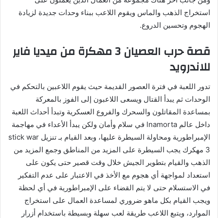
استخراج الذهب والماس ويقوم اللاعب ببناء وحدات جديدة لزيادة
الهجوم وتحسين الدروع.
قصة
حرب العصيان 3
مهكرة من ميديا فاير
للاندرويد
تدور اللعبة في فترة العصور القديمة حيث يقوم اللاعبين بالتحكم في
الوحدات ثم يبدأ القتال ويسعى اللاعبون إلى الفوز بالمعركة
بمساعدة المقاتلون والسحرك والفروع العسكرية وتبدأ أحداث اللعبة
داخل عالم lnamorta في سلام وأمان ولكن يبدأ الأعداء في مهاجمة
الإمبراطورية ومحاولة السيطرة عليها، وبعد القيام بـ تنزيل stick war
3 مهكرك يجب السيطرة على المزيد من المناطق وجمع المزيد من
الذهب والقيام بتطوير الجيش خلال وقت قصير حتى يكون على
استعداد لمواجهة أي هجوم مع الأخذ في الاعتبار على عدم التفكير
في الاستسلام حتى لا يتم القضاء على الإمبراطورية في أي لحظة
ويجب القيام بكل ماهو ضروري لمساعدة العمال على استخراج
الموارد، ويتبع اللاعب طريقة لعب سهلة وبسيطة باستخدام أزرار