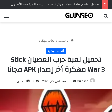
تحميل تطبيق DrawNote مهكر 2026 النسخة المدفوعة للأندرويد مجاناً
بحث
الق
عن
الرئيسية
/
ألعاب مهكرة
ألعاب مهكرة
تحميل لعبة حرب العصيان Stick
War 3 مهكرة أخر إصدار APK مجانا
أرسل
Guinseo
أغسطس 27, 2025
0
9 دقائق
بريدا
إلكترونيا