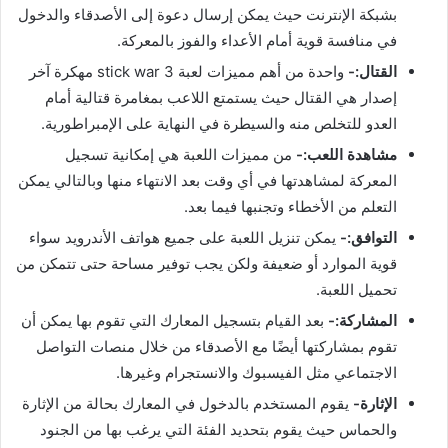
بشبكة الإنترنت حيث يمكن إرسال دعوة إلى الأصدقاء والدخول
في منافسة قوية أمام الأعداء والفوز بالمعركة.
القتال:-
واحدة من أهم مميزات لعبة stick war 3 مهكرة آخر
إصدار هي القتال حيث يستمتع اللاعب بمغامرة قتالية أمام
العدو للتخلص منه والسيطرة في النهاية على الإمبراطورية.
مشاهدة اللعب:-
من مميزات اللعبة هي إمكانية تسجيل
المعركة لمشاهدتها في أي وقت بعد الانتهاء منها وبالتالي يمكن
التعلم من الأخطاء وتجنبها فيما بعد.
التوافق:-
يمكن تنزيل اللعبة على جميع هواتف الأندرويد سواء
قوية الموارد أو ضعيفة ولكن يجب توفير مساحة حتى تتمكن من
تحميل اللعبة.
المشاركة:-
بعد القيام بتسجيل المعارك التي تقوم بها يمكن أن
تقوم بمشاركتها أيضًا مع الأصدقاء من خلال منصات التواصل
الاجتماعي مثل الفيسبوك والانستجرام وغيرها.
الإثارة-
يقوم المستخدم بالدخول في المعارك بحالة من الإثارة
والحماس حيث يقوم بتحديد الفئة التي يرغب بها من الجنود