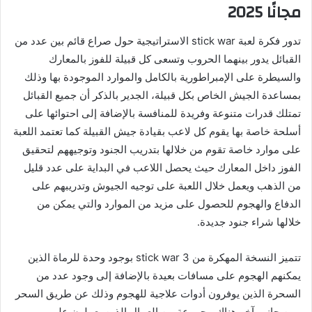
مجانًا 2025
تدور فكرة لعبة stick war الاستراتيجية حول صراع قائم بين عدد من
القبائل يدور بينهما الحروب وتسعى كل قبيلة للفوز بالمعارك
والسيطرة على الإمبراطورية بالكامل والموارد الموجودة بها وذلك
بمساعدة الجيش الخاص بكل قبيلة، الجدير بالذكر أن جميع القبائل
تمتلك قدرات متنوعة وفريدة للمنافسة بالإضافة إلى احتوائها على
أسلحة خاصة بها يقوم كل لاعب بقيادة جيش القبيلة كما تعتمد اللعبة
على موارد خاصة تقوم من خلالها بتدريب الجنود وتوجيههم لتحقيق
الفوز داخل المعارك حيث يحصل اللاعب في البداية على عدد قليل
من الذهب ويعمل خلال اللعبة على توجيه الجيوش وتدريبهم على
الدفاع والهجوم للحصول على مزيد من الموارد والتي يمكن من
خلالها شراء جنود جديدة.
تتميز النسخة المهكرة من stick war 3 بوجود وحدة للرماة الذين
يمكنهم الهجوم على مسافات بعيدة بالإضافة إلى وجود عدد من
السحرة الذين يوفرون أدوات علاجية للهجوم وذلك عن طريق السحر
ومن جانب آخر هناك مجموعة من العمال الذين يعملون على